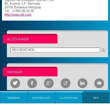
85, Avenue J.F. Kennedy
33700 Bordeaux-Mérignac
Tél. : 0.800.88.18.38
http://www.xiti.com
ACCÈS RAPIDE
PARTAGER






SOMMAIRE
CHIFFRES CLÉS
ILLUSTRATIONS
INFO