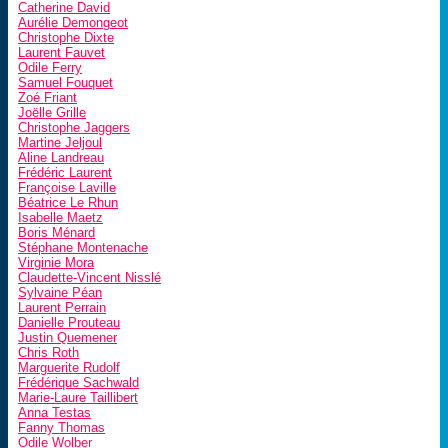
Catherine David
Aurélie Demongeot
Christophe Dixte
Laurent Fauvet
Odile Ferry
Samuel Fouquet
Zoé Friant
Joëlle Grille
Christophe Jaggers
Martine Jeljoul
Aline Landreau
Frédéric Laurent
Françoise Laville
Béatrice Le Rhun
Isabelle Maetz
Boris Ménard
Stéphane Montenache
Virginie Mora
Claudette-Vincent Nisslé
Sylvaine Péan
Laurent Perrain
Danielle Prouteau
Justin Quemener
Chris Roth
Marguerite Rudolf
Frédérique Sachwald
Marie-Laure Taillibert
Anna Testas
Fanny Thomas
Odile Wolber