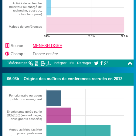
Activité de recherche
(directeur ou chargé de
recherche, post-doc,
chercheur privé)
Maîtres de conférences
0,0 %
50,0 %
87,0 %
📄
Source :
MENESR-DGRH

Champ :
France entière.

Télécharger :
Intégrer : <\>
Partager :



06.03b
Origine des maîtres de conférences recrutés en 2012
Fonctionnaire ou agent
public non enseignant
Enseignants gérés par le
MENESR
(second degré,
enseignants associés)
Autres activités (activité
privée, profession