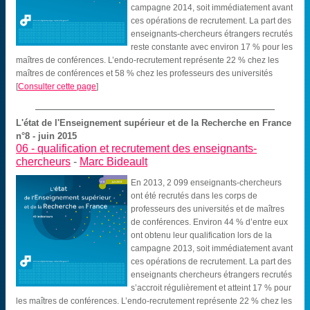
campagne 2014, soit immédiatement avant
ces opérations de recrutement. La part des
enseignants-chercheurs étrangers recrutés
reste constante avec environ 17 % pour les
maîtres de conférences. L’endo-recrutement représente 22 % chez les
maîtres de conférences et 58 % chez les professeurs des universités
[
Consulter cette page
]
L'état de l'Enseignement supérieur et de la Recherche en France
n°8 - juin 2015
06 -
qualification et recrutement des enseignants-
chercheurs
-
Marc Bideault
En 2013, 2 099 enseignants-chercheurs
ont été recrutés dans les corps de
professeurs des universités et de maîtres
de conférences. Environ 44 % d’entre eux
ont obtenu leur qualification lors de la
campagne 2013, soit immédiatement avant
ces opérations de recrutement. La part des
enseignants chercheurs étrangers recrutés
s’accroit régulièrement et atteint 17 % pour
les maîtres de conférences. L’endo-recrutement représente 22 % chez les