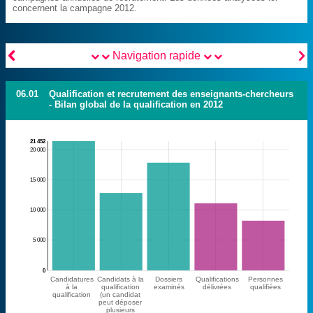
concernent la campagne 2012.


Navigation rapide
06.01
Qualification et recrutement des enseignants-chercheurs
- Bilan global de la qualification en 2012
21 452
20 000
15 000
10 000
5 000
0
Candidatures
Candidats à la
Dossiers
Qualifications
Personnes
à la
qualification
examinés
délivrées
qualifiées
qualification
(un candidat
peut déposer
plusieurs