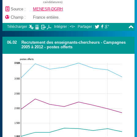
candidatures)
📄
Source :
MENESR-DGRH

Champ :
France entière.

Télécharger :
Intégrer : <\>
Partager :



06.02
Recrutement des enseignants-chercheurs - Campagnes
2005 à 2012 - postes offerts
postes offerts
3 533
3 000
2 500
2 000
1 500
1 053