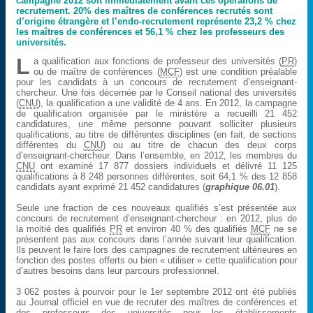
campagne 2012 soit immédiatement avant ces opérations de
recrutement. 20% des maîtres de conférences recrutés sont
d’origine étrangère et l’endo-recrutement représente 23,2 % chez
les maîtres de conférences et 56,1 % chez les professeurs des
universités.
L
a qualification aux fonctions de professeur des universités (
PR
)
ou de maître de conférences (
MCF
) est une condition préalable
pour les candidats à un concours de recrutement d’enseignant-
chercheur. Une fois décernée par le Conseil national des universités
(
CNU
), la qualification a une validité de 4 ans. En 2012, la campagne
de qualification organisée par le ministère a recueilli 21 452
candidatures, une même personne pouvant solliciter plusieurs
qualifications, au titre de différentes disciplines (en fait, de sections
différentes du
CNU
) ou au titre de chacun des deux corps
d’enseignant-chercheur. Dans l’ensemble, en 2012, les membres du
CNU
ont examiné 17 877 dossiers individuels et délivré 11 125
qualifications à 8 248 personnes différentes, soit 64,1 % des 12 858
candidats ayant exprimé 21 452 candidatures (
graphique 06.01
).
Seule une fraction de ces nouveaux qualifiés s’est présentée aux
concours de recrutement d’enseignant-chercheur : en 2012, plus de
la moitié des qualifiés
PR
et environ 40 % des qualifiés
MCF
ne se
présentent pas aux concours dans l’année suivant leur qualification.
Ils peuvent le faire lors des campagnes de recrutement ultérieures en
fonction des postes offerts ou bien « utiliser » cette qualification pour
d’autres besoins dans leur parcours professionnel.
3 062 postes à pourvoir pour le 1er septembre 2012 ont été publiés
au Journal officiel en vue de recruter des maîtres de conférences et
des professeurs des universités pour les établissements