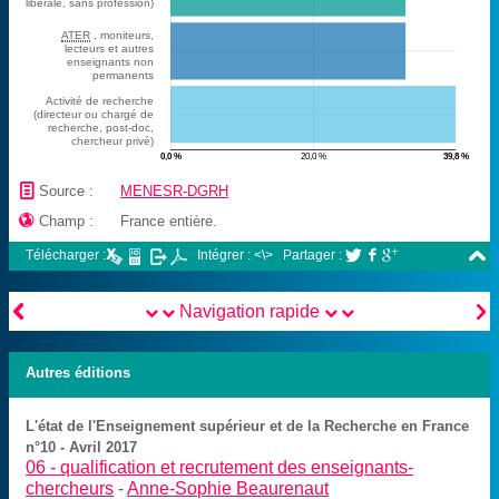
libérale, sans profession)
ATER
, moniteurs,
lecteurs et autres
enseignants non
permanents
Activité de recherche
(directeur ou chargé de
recherche, post-doc,
chercheur privé)
0,0 %
20,0 %
39,8 %
📄
Source :
MENESR-DGRH

Champ :
France entière.

Télécharger :
Intégrer : <\>
Partager :





Navigation rapide
Autres éditions
L'état de l'Enseignement supérieur et de la Recherche en France
n°10 - Avril 2017
06 -
qualification et recrutement des enseignants-
chercheurs
-
Anne-Sophie Beaurenaut