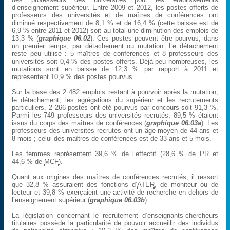
d’enseignement supérieur. Entre 2009 et 2012, les postes offerts de
professeurs des universités et de maîtres de conférences ont
diminué respectivement de 8,1 % et de 16,4 % (cette baisse est de
6,9 % entre 2011 et 2012) soit au total une diminution des emplois de
13,3 % (
graphique 06.02
). Ces postes peuvent être pourvus, dans
un premier temps, par détachement ou mutation. Le détachement
reste peu utilisé : 5 maîtres de conférences et 8 professeurs des
universités soit 0,4 % des postes offerts. Déjà peu nombreuses, les
mutations sont en baisse de 12,3 % par rapport à 2011 et
représentent 10,9 % des postes pourvus.
Sur la base des 2 482 emplois restant à pourvoir après la mutation,
le détachement, les agrégations du supérieur et les recrutements
particuliers, 2 266 postes ont été pourvus par concours soit 91,3 %.
Parmi les 749 professeurs des universités recrutés, 89,5 % étaient
issus du corps des maîtres de conférences (
graphique 06.03a
). Les
professeurs des universités recrutés ont un âge moyen de 44 ans et
8 mois ; celui des maîtres de conférences est de 33 ans et 5 mois.
Les femmes représentent 39,6 % de l’effectif (28,6 % de
PR
et
44,6 % de
MCF
).
Quant aux origines des maîtres de conférences recrutés, il ressort
que 32,8 % assuraient des fonctions d’
ATER
, de moniteur ou de
lecteur et 39,8 % exerçaient une activité de recherche en dehors de
l’enseignement supérieur (
graphique 06.03b
).
La législation concernant le recrutement d’enseignants-chercheurs
titulaires possède la particularité de pouvoir accueillir des individus