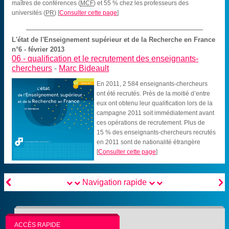
maîtres de conférences (
MCF
) et 55 % chez les professeurs des
universités (
PR
)
[
Consulter cette page
]
L'état de l'Enseignement supérieur et de la Recherche en France
n°6 - février 2013
06 -
qualification et le recrutement des enseignants-
chercheurs
-
Marc Bideault
En 2011, 2 584 enseignants-chercheurs
ont été recrutés. Près de la moitié d’entre
eux ont obtenu leur qualification lors de la
campagne 2011 soit immédiatement avant
ces opérations de recrutement. Plus de
15 % des enseignants-chercheurs recrutés
en 2011 sont de nationalité étrangère
[
Consulter cette page
]


Navigation rapide
ACCÈS RAPIDE