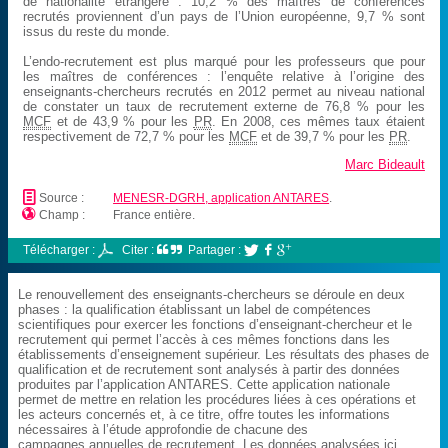
de nationalité étrangère : 10,2 % des maîtres de conférences
recrutés proviennent d’un pays de l’Union européenne, 9,7 % sont
issus du reste du monde.
L’endo-recrutement est plus marqué pour les professeurs que pour
les maîtres de conférences : l’enquête relative à l’origine des
enseignants-chercheurs recrutés en 2012 permet au niveau national
de constater un taux de recrutement externe de 76,8 % pour les
MCF
et de 43,9 % pour les
PR
. En 2008, ces mêmes taux étaient
respectivement de 72,7 % pour les
MCF
et de 39,7 % pour les
PR
.
Marc Bideault
📄
Source :
MENESR-DGRH, application ANTARES
.

Champ :
France entière.
Télécharger :
Citer :
Partager :



Le renouvellement des enseignants-chercheurs se déroule en deux
phases : la qualification établissant un label de compétences
scientifiques pour exercer les fonctions d’enseignant-chercheur et le
recrutement qui permet l’accès à ces mêmes fonctions dans les
établissements d’enseignement supérieur. Les résultats des phases de
qualification et de recrutement sont analysés à partir des données
produites par l’application ANTARES. Cette application nationale
permet de mettre en relation les procédures liées à ces opérations et
les acteurs concernés et, à ce titre, offre toutes les informations
nécessaires à l’étude approfondie de chacune des
campagnes annuelles de recrutement. Les données analysées ici