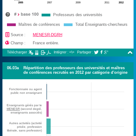
2005
2007
2009
2011
2012
Professeurs des universités
Maîtres de conférences
Total Enseignants-chercheurs
📄
Source :
MENESR-DGRH

Champ :
France entière.

Télécharger :
Intégrer : <\>
Partager :



06.03a
Répartition des professeurs des universités et maîtres
de conférences recrutés en 2012 par catégorie d'origine
Fonctionnaire ou agent
public non enseignant
Enseignants gérés par le
MENESR
(second degré,
enseignants associés)
Autres activités (activité
privée, profession
libérale, sans profession)