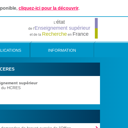
sponible,
cliquez-ici pour la découvrir
.
état
L'
Enseignement supérieur
de l'
Recherche
France
et de la
en
LICATIONS
INFORMATION
 HCERES
eignement supérieur
 du HCRES