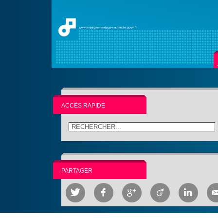
ACCÈS RAPIDE
PARTAGER




