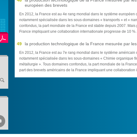
48
la production technologique de la France mesurée par le
européen des brevets
En 2012, la France est au 4e rang mondial dans le système européen d
notamment spécialisée dans les sous-domaines « transports » et « nan
confondus, la part mondiale de la France est stable depuis 2007. Mais 
France impliquant une collaboration internationale progresse de 10 %. 
49
la production technologique de la France mesurée par les 
En 2012, la France est au 7e rang mondial dans le système américain de
notamment spécialisée dans les sous-domaines « Chimie organique fine
métallurgie ». Tous domaines confondus, la part mondiale de la Franc
part des brevets américains de la France impliquant une collaboration 
