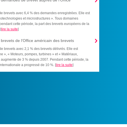

s demandes de brevet auprès de l'Office
e brevets avec 6,4 % des demandes enregistrées. Elle est
otechnologies et microstructures ». Tous domaines
pendant cette période, la part des brevets européens de la
[
lire la suite
]

brevets de l'Office américain des brevets
 brevets avec 2,1 % des brevets délivrés. Elle est
 », « Moteurs, pompes, turbines » et « Matériaux,
e augmente de 3 % depuis 2007. Pendant cette période, la
internationale a progressé de 10 %. [
lire la suite
]