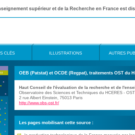
Enseignement supérieur et de la Recherche en France est di
S CLÉS
ILLUSTRATIONS
AUTRES PUB
OEB (Patstat) et OCDE (Regpat), traitements OST du
Haut Conseil de l'évaluation de la recherche et de l'ens
Observatoire des Sciences et Techniques du HCERES
- OST
2 rue Albert Einstein
,
75013
Paris
http://www.obs-ost.fr/
Les pages mobilisant cette source :