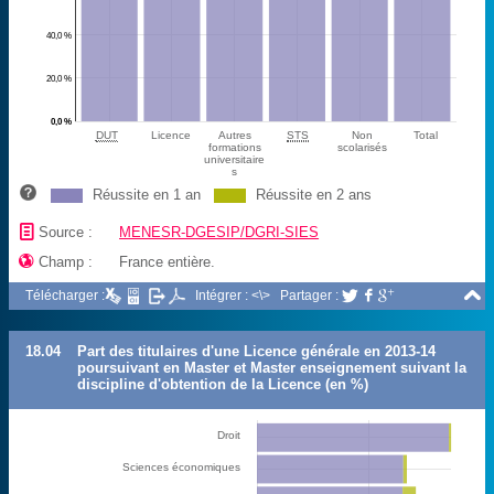
40,0 %
20,0 %
0,0 %
DUT
Licence
Autres
STS
Non
Total
formations
scolarisés
universitaire
s
Réussite en 1 an
Réussite en 2 ans
📄
Source :
MENESR-DGESIP/DGRI-SIES

Champ :
France entière.

Télécharger :
Intégrer : <\>
Partager :



18.04
Part des titulaires d'une Licence générale en 2013-14
poursuivant en Master et Master enseignement suivant la
discipline d'obtention de la Licence (en %)
Droit
Sciences économiques