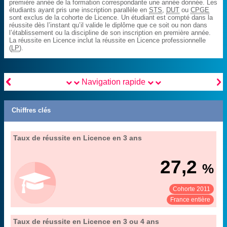
première année de la formation correspondante une année donnée. Les
étudiants ayant pris une inscription parallèle en
STS
,
DUT
ou
CPGE
sont exclus de la cohorte de Licence. Un étudiant est compté dans la
réussite dès l’instant qu’il valide le diplôme que ce soit ou non dans
l’établissement ou la discipline de son inscription en première année.
La réussite en Licence inclut la réussite en Licence professionnelle
(
LP
).


Navigation rapide
Chiffres clés
18. les parcours et la réussite en Licence, Licence
Taux de réussite en Licence en 3 ans
Extrait de la fiche "
".
professionnelle et Master à l'université
MENESR-DGESIP/DGRI-SIES
Source :
27,2
%
Cohorte 2011
Voir :
Partager :
France entière
18. les parcours et la réussite en Licence, Licence
Taux de réussite en Licence en 3 ou 4 ans
Extrait de la fiche "