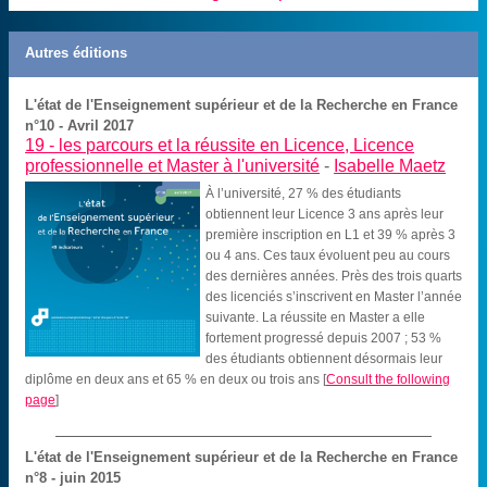
Autres éditions
L'état de l'Enseignement supérieur et de la Recherche en France
n°10 - Avril 2017
19 -
les parcours et la réussite en Licence, Licence
professionnelle et Master à l'université
-
Isabelle Maetz
À l’université, 27 % des étudiants
obtiennent leur Licence 3 ans après leur
première inscription en L1 et 39 % après 3
ou 4 ans. Ces taux évoluent peu au cours
des dernières années. Près des trois quarts
des licenciés s’inscrivent en Master l’année
suivante. La réussite en Master a elle
fortement progressé depuis 2007 ; 53 %
des étudiants obtiennent désormais leur
diplôme en deux ans et 65 % en deux ou trois ans
[
Consult the following
page
]
L'état de l'Enseignement supérieur et de la Recherche en France
n°8 - juin 2015