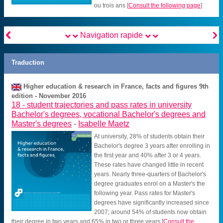
ou trois ans
[
Consult the following page
]


Navigation rapide
Traduction
Higher education & research in France, facts and figures 9th
edition - November 2016
18 -
student trajectories and pass rates in university
Bachelor's degrees, vocational Bachelor's degrees and
Master's degrees
-
Isabelle Maetz
At university, 28% of students obtain their
Bachelor's degree 3 years after enrolling in
the first year and 40% after 3 or 4 years.
These rates have changed little in recent
years. Nearly three-quarters of Bachelor's
degree graduates enrol on a Master's the
following year. Pass rates for Master's
degrees have significantly increased since
2007; around 54% of students now obtain
their degree in two years and 65% in two or three years
[
Consult the