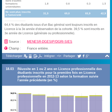
dans d'autres
formations
1,8
0,6
0,3
1,5
universitaires
Ne sont plus inscrits
31,5
69,0
83,9
42,9
à l'université
64,4 % des étudiants issus d'un Bac général sont toujours inscrits en
Licence à la 3e année d'observation de la cohorte. 39,5 % sont inscrits en
3e année de Licence (générale ou professionnelle).
📄
Source :
MENESR-DGESIP/DGRI-SIES

Champ :
France entière.

Télécharger :
Intégrer : <\>
Partager :



18.03
Réussite en 1 ou 2 ans en Licence professionnelle des
étudiants inscrits pour la première fois en Licence
professionnelle en 2012-13 selon la formation suivie
l'année précédente (en %)
94,8 %
80,0 %
60,0 %