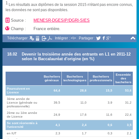
1
Les résultats aux diplômes de la session 2015 n'étant pas encore connus,
les données ne sont pas disponibles.
📄
Source :
MENESR-DGESIP/DGRI-SIES

Champ :
France entière.

Télécharger :
Intégrer : <\>
Partager :



18.02
Devenir la troisième année des entrants en L1 en 2011-12
selon le Baccalauréat d'origine (en %)
Ensemble
Bacheliers
Bacheliers
Bacheliers
des
généraux
technologiques
professionnels
bacheliers
Poursuivent en
64,4
28,6
15,5
53,6
Licence
3ème année de
Licence (générale ou
39,5
11,0
3,9
31,2
professionnelle)
2ème ou 1ère année
24,9
17,6
11,6
22,4
de Licence
Se sont réorientés à
4,1
2,4
0,6
3,5
l'université
en IUT
2,3
1,7
0,3
2,1