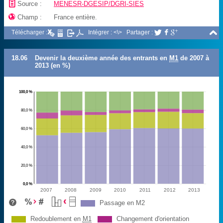
📄
Source :
MENESR-DGESIP/DGRI-SIES

Champ :
France entière.

Télécharger :
Intégrer : <\>
Partager :



18.06
Devenir la deuxième année des entrants en
M1
de 2007 à
2013 (en %)
100,0 %
80,0 %
60,0 %
40,0 %
20,0 %
0,0 %
2007
2008
2009
2010
2011
2012
2013
Passage en M2
Redoublement en
M1
Changement d'orientation