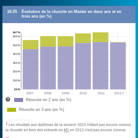
18.05
Évolution de la réussite en Master en deux ans et en
trois ans (en %)
64,7 %
60,0 %
50,0 %
40,0 %
30,0 %
20,0 %
10,0 %
0,0 %
1
2007
2008
2009
2010
2011
2012
Réussite en 2 ans (en %)
Réussite en 3 ans (en %)
1
Les résultats aux diplômes de la session 2015 n'étant pas encore connus,
la réussite en trois des entrants en
M1
en 2012 n'est pas encore connue.