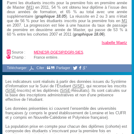
Parmi les étudiants inscrits pour la première fois en première année
de Master (
M1
) en 2011, 54 % ont obtenu leur diplôme à l’issue des
deux années de formation, et 65 % au total avec une année
supplémentaire (
graphique 18.05
). La réussite en 2 ou 3 ans n’était
que de 56 % pour les étudiants inscrits pour la première fois en
M1
en 2007. La progression est liée à une hausse du taux de passage
de première en deuxième année de Master, qui passe de 53 % à
60 % entre les cohortes 2007 et 2011 (
graphique 18.06
).
Isabelle Maetz
📄
Source :
MENESR-DGESIP/DGRI-SIES
.

Champ :
France entière.
Télécharger :
Citer :
Partager :



Les indicateurs sont réalisés à partir des données issues du Système
d’Information sur le Suivi de l’Étudiant (
SISE
), qui recense les inscrits
(
SISE
-Inscrits) et les diplômés (
SISE
-Résultats). Ils sont calculés sur
la base des inscriptions administratives et non d’une présence
effective de l’étudiant.
Les données présentées ici couvrent l’ensemble des universités
françaises (y compris le grand établissement de Lorraine et les CUFR
et y compris en Nouvelle-Calédonie et Polynésie française).
La population prise en compte pour chacun des diplômes (cohorte) est
composée des étudiants s’inscrivant pour la première fois en