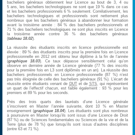
bacheliers généraux obtiennent leur Licence au bout de 3, 4 ou
5 ans, les bacheliers technologiques ne sont que 19 % dans ce cas
et les bacheliers professionnels 6 % seulement. Corrélativement, les
bacheliers technologiques et professionnels sont nettement plus
nombreux que les bacheliers généraux à abandonner leur formation
avant la troisième année : 84 % des bacheliers professionnels et
71 % des bacheliers technologiques ne sont plus inscrits en Licence
la troisième année contre 36 % des bacheliers généraux
(
tableau 18.02
).
La réussite des étudiants inscrits en licence professionnelle est
élevée : 89 % des étudiants inscrits pour la première fois en Licence
professionnelle en 2012 ont obtenu leur diplôme à la fin de l’année
(
graphique 18.03
). Ce taux dépasse sensiblement celui qu’on
observe en dernière année de Licence générale (77 % des inscrits
pour la première fois en L3 sont diplômés en un an). La réussite des
bacheliers professionnels en Licence professionnelle (87 %) n’est
pas très éloignée de celle des bacheliers généraux (91 %). L’écart de
réussite entre étudiants venant de
DUT
et de
STS
, qui représentent
un quart de l’effectif chacun, est faible également : 93 % pour les
premiers et 89 % pour les seconds.
Près des trois quarts des lauréats d’une Licence générale
s’inscrivent en Master l’année suivante, dont 10 % en Master
enseignement (
graphique 18.04
). Les étudiants sont plus nombreux
à poursuivre en Master lorsqu’ils sont issus d’une Licence de Droit
(87 %) ou de Sciences fondamentales ou Sciences de la vie et de la
Terre (plus de 78 %) que lorsqu’ils sont issus d’autres disciplines
(entre 63 et 71 %).