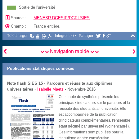
Sortie de l'université
📄
Source :
MENESR-DGESIP/DGRI-SIES

Champ :
France entière.

Télécharger :
Intégrer : <\>
Partager :





Navigation rapide
Publications statistiques connexes
Note flash SIES
15 - Parcours et réussite aux diplômes
-
universitaires
Isabelle Maetz
- Novembre 2016
Cette note de synthèse présente les
principaux indicateurs sur le parcours et la
réussite des étudiants à l’université. Elle
est accompagnée de la publication
d'indicateurs complémentaires, l'ensemble
étant décliné par université (voir encadré).
Ces informations sont publiées pour la
cinquième année consécutive.