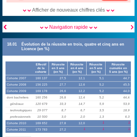
Afficher de nouveaux chiffres clés


Navigation rapide
18.01
Évolution de la réussite en trois, quatre et cinq ans en
Licence (en %)
Effectif
Réussite
Réussite
Réussite
Réussite
de la
en 3 ans
en 4 ans
en 5 ans
cumulée en
cohorte
(en %)
(en %)
(en %)
5 ans (en %)
Cohorte 2007
160 137
27,5
12,1
5,1
44,7
Cohorte 2008
156 225
27,7
12,6
5,2
45,5
Cohorte 2009
169 178
26,6
12,2
5,2
44,0
dont bacheliers
160 256
26,8
12,4
5,2
44,4
généraux
120 679
33,3
14,7
5,9
53,9
technologiques
29 077
8,7
6,7
3,5
18,9
professionnels
10 500
3,0
2,0
1,3
6,3
1
1
Cohorte 2010
169 652
27,8
12,0
1
1
1
Cohorte 2011
173 783
27,2