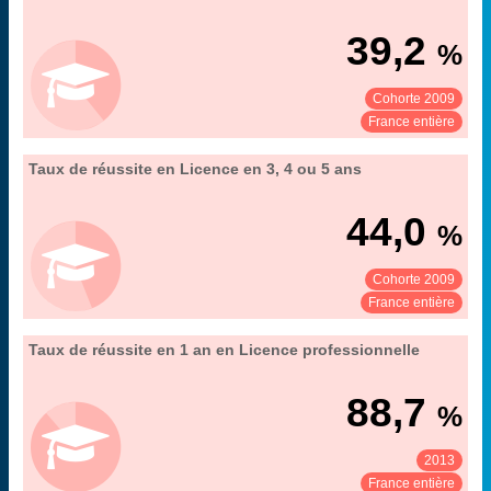
".
professionnelle et Master à l'université
MENESR-DGESIP/DGRI-SIES
Source :
39,2
%
Cohorte 2009
Voir :
Partager :
France entière
18. les parcours et la réussite en Licence, Licence
Taux de réussite en Licence en 3, 4 ou 5 ans
Extrait de la fiche "
".
professionnelle et Master à l'université
MENESR-DGESIP/DGRI-SIES
Source :
44,0
%
Cohorte 2009
Voir :
Partager :
France entière
18. les parcours et la réussite en Licence, Licence
Taux de réussite en 1 an en Licence professionnelle
Extrait de la fiche "
".
professionnelle et Master à l'université
inscrits en 2012-13
Couverture :
88,7
%
MENESR-DGESIP/DGRI-SIES
Source :
2013
Voir :
Partager :
France entière