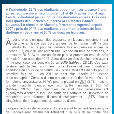
À l’université, 28 % des étudiants obtiennent leur Licence 3 ans
après leur première inscription en L1 et 40 % après 3 ou 4 ans.
Ces taux évoluent peu au cours des dernières années. Près des
trois quarts des licenciés s’inscrivent en Master l’année
suivante. La réussite en Master a fortement progressé depuis
2007 ; près de 54 % des étudiants obtiennent désormais leur
diplôme en deux ans et 65 % en deux ou trois ans.
peine plus d’un quart des étudiants en Licence obtiennent leur
À
diplôme à l’issue des trois années de formation : 28 % des
étudiants inscrits pour la première fois en première année de
Licence (L1) en 2010 ont obtenu une Licence au bout de trois ans, à
la session 2013. Avec une année de plus la proportion croît de près
de moitié pour atteindre 40 %. Avec deux années de plus, elle atteint
44 % pour ceux qui sont entrés en 2009 (
tableau 18.01
). Ces taux
relativement faibles sont liés pour l’essentiel aux nombreux
abandons en cours de scolarité : 46 % des étudiants inscrits pour la
première fois en L1 en 2011 ne sont plus inscrits en Licence
deux ans après. Certains d’entre eux se sont réorientés vers d’autres
formations universitaires (4 %), pour la plupart en
DUT
(2 %), mais la
grande majorité d’entre eux ont quitté l’université (43 %)
(
tableau 18.02
). Ces trajectoires ne sont pas nécessairement
synonymes d'échec puisqu'une partie des sortants de l’université se
réorientent vers d’autres filières d’enseignement :
STS
, écoles
d'ingénieur, de management, de santé ou d'arts.
Les perspectives de réussite en Licence sont fortement liées au type
de Baccalauréat détenu par l'étudiant : si plus de la moitié des