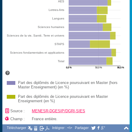
AES
Lettres-Arts
Langues
Sciences humaines
Sciences de la vie, Santé, Terre et univers
STAPS
Sciences fondamentales et applications
Total
0,0 %
50,0 %
86,5 %
Part des diplômés de Licence poursuivant en Master (hors
Master Enseignement) (en %)
Part des diplômés de Licence poursuivant en Master
Enseignement (en %)
📄
Source :
MENESR-DGESIP/DGRI-SIES

Champ :
France entière.

Télécharger :
Intégrer : <\>
Partager :


