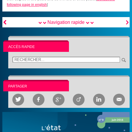
following page in english
]


Navigation rapide
ACCÈS RAPIDE
PARTAGER





