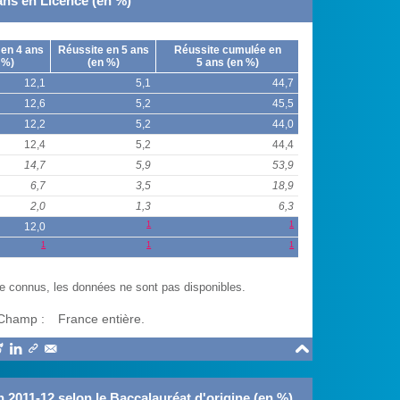
 ans en Licence (en %)
 en 4 ans
Réussite en 5 ans
Réussite cumulée en
 %)
(en %)
5 ans (en %)
12,1
5,1
44,7
12,6
5,2
45,5
12,2
5,2
44,0
12,4
5,2
44,4
14,7
5,9
53,9
6,7
3,5
18,9
2,0
1,3
6,3
1
1
12,0
1
1
1
e connus, les données ne sont pas disponibles.
Champ :
France entière.





n 2011-12 selon le Baccalauréat d'origine (en %)