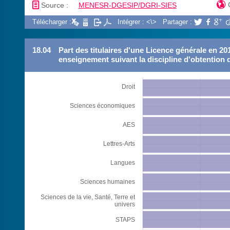
📄

Source :
MENESR-DGESIP/DGRI-SIES
Télécharger :
Intégrer : <\>
Partager :



18.04
Part des titulaires d'une Licence générale en 2
enseignement suivant la discipline d'obtention 
Droit
Sciences économiques
AES
Lettres-Arts
Langues
Sciences humaines
Sciences de la vie, Santé, Terre et
univers
STAPS