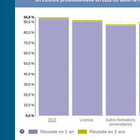
94,8 %
90,0 %
80,0 %
70,0 %
60,0 %
50,0 %
40,0 %
30,0 %
20,0 %
10,0 %
0,0 %
DUT
Licence
Autres formations
universitaires
Réussite en 1 an
Réussite en 2 ans