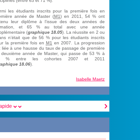
sciplines (entre 63 et 71 %).
rmi les étudiants inscrits pour la première fois en
emière année de Master (
M1
) en 2011, 54 % ont
tenu leur diplôme à l’issue des deux années de
rmation, et 65 % au total avec une année
pplémentaire (
graphique 18.05
). La réussite en 2 ou
ans n’était que de 56 % pour les étudiants inscrits
ur la première fois en
M1
en 2007. La progression
t liée à une hausse du taux de passage de première
 deuxième année de Master, qui passe de 53 % à
0 % entre les cohortes 2007 et 2011
raphique 18.06
).
Isabelle Maetz

rapide