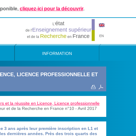
sponible,
cliquez-ici pour la découvrir
.
état
L'
Enseignement supérieur
de l'
Recherche
France
EN
et de la
en
INFORMATION
CENCE, LICENCE PROFESSIONNELLE ET
rs et la réussite en Licence, Licence professionnelle
ur et de la Recherche en France n°10 - Avril 2017
e 3 ans après leur première inscription en L1 et
es dernières années. Près des trois quarts des