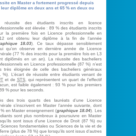
ussite en Master a fortement progressé depuis
 leur diplôme en deux ans et 65 % en deux ou
 réussite des étudiants inscrits en licence
ofessionnelle est élevée : 89 % des étudiants inscrits
ur la première fois en Licence professionnelle en
12 ont obtenu leur diplôme à la fin de l’année
raphique 18.03
). Ce taux dépasse sensiblement
lui qu’on observe en dernière année de Licence
nérale (77 % des inscrits pour la première fois en L3
nt diplômés en un an). La réussite des bacheliers
ofessionnels en Licence professionnelle (87 %) n’est
s très éloignée de celle des bacheliers généraux
1 %). L’écart de réussite entre étudiants venant de
UT
et de
STS
, qui représentent un quart de l’effectif
acun, est faible également : 93 % pour les premiers
 89 % pour les seconds.
ès des trois quarts des lauréats d’une Licence
nérale s’inscrivent en Master l’année suivante, dont
 % en Master enseignement (
graphique 18.04
). Les
udiants sont plus nombreux à poursuivre en Master
rsqu’ils sont issus d’une Licence de Droit (87 %) ou
 Sciences fondamentales ou Sciences de la vie et de
 Terre (plus de 78 %) que lorsqu’ils sont issus d’autres