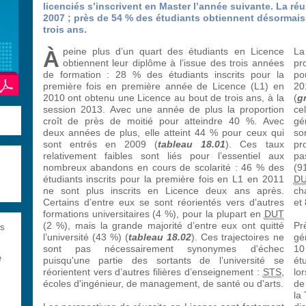
licenciés s’inscrivent en Master l’année suivante. La ré
2007 ; près de 54 % des étudiants obtiennent désormais
trois ans.
peine plus d’un quart des étudiants en Licence
La
À
obtiennent leur diplôme à l’issue des trois années
pr
de formation : 28 % des étudiants inscrits pour la
po
première fois en première année de Licence (L1) en
20
2010 ont obtenu une Licence au bout de trois ans, à la
(
g
session 2013. Avec une année de plus la proportion
ce
croît de près de moitié pour atteindre 40 %. Avec
gé
deux années de plus, elle atteint 44 % pour ceux qui
so
sont entrés en 2009 (
tableau 18.01
). Ces taux
pr
relativement faibles sont liés pour l’essentiel aux
pa
nombreux abandons en cours de scolarité : 46 % des
(9
étudiants inscrits pour la première fois en L1 en 2011
D
ne sont plus inscrits en Licence deux ans après.
ch
Certains d’entre eux se sont réorientés vers d’autres
et
formations universitaires (4 %), pour la plupart en
DUT
(2 %), mais la grande majorité d’entre eux ont quitté
Pr
es
l’université (43 %) (
tableau 18.02
). Ces trajectoires ne
gé
sont pas nécessairement synonymes d'échec
10
e
puisqu'une partie des sortants de l’université se
ét
réorientent vers d’autres filières d’enseignement :
STS
,
lo
écoles d'ingénieur, de management, de santé ou d'arts.
de
la