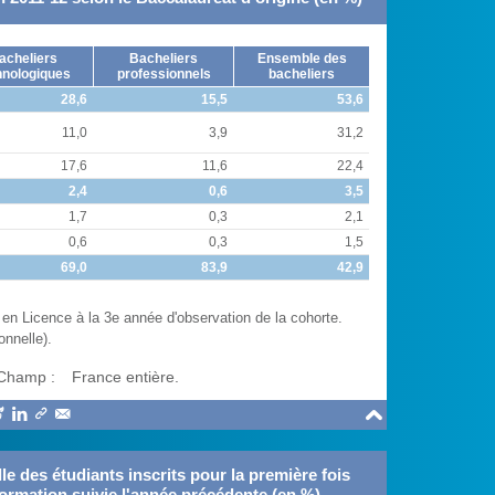
acheliers
Bacheliers
Ensemble des
hnologiques
professionnels
bacheliers
28,6
15,5
53,6
11,0
3,9
31,2
17,6
11,6
22,4
2,4
0,6
3,5
1,7
0,3
2,1
0,6
0,3
1,5
69,0
83,9
42,9
 en Licence à la 3e année d'observation de la cohorte.
onnelle).
Champ :
France entière.





e des étudiants inscrits pour la première fois
formation suivie l'année précédente (en %)