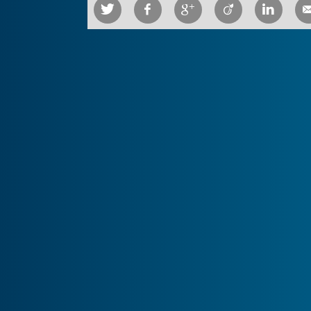




