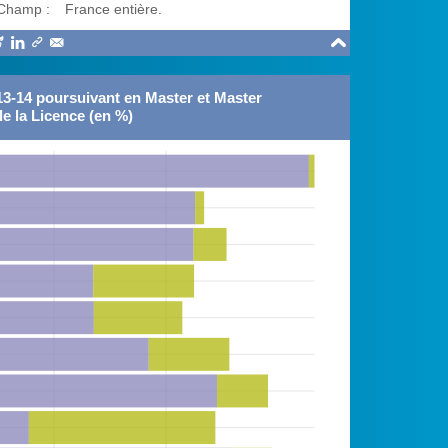
Champ :
France entière.





013-14 poursuivant en Master et Master
de la Licence (en %)