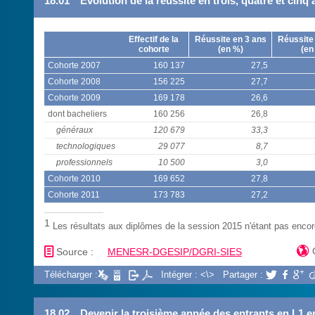
18.01
Évolution de la réussite en trois, quatre et cinq
Effectif de la
Réussite en 3 ans
Réussite
cohorte
(en %)
(en
Cohorte 2007
160 137
27,5
Cohorte 2008
156 225
27,7
Cohorte 2009
169 178
26,6
dont bacheliers
160 256
26,8
généraux
120 679
33,3
technologiques
29 077
8,7
professionnels
10 500
3,0
Cohorte 2010
169 652
27,8
Cohorte 2011
173 783
27,2
1
Les résultats aux diplômes de la session 2015 n'étant pas encor
📄

Source :
MENESR-DGESIP/DGRI-SIES
Télécharger :
Intégrer : <\>
Partager :



18.02
Devenir la troisième année des entrants en L1 e