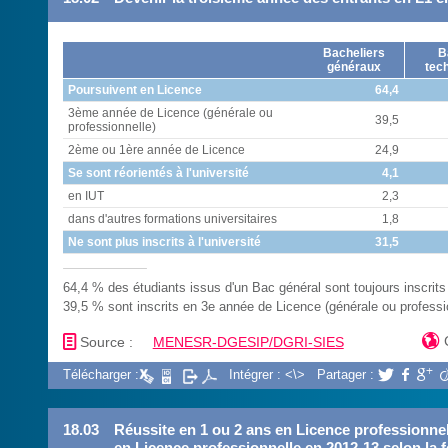
Bacheliers
B
généraux
tec
Poursuivent en Licence
64,4
3ème année de Licence (générale ou
39,5
professionnelle)
2ème ou 1ère année de Licence
24,9
Se sont réorientés à l'université
4,1
en IUT
2,3
dans d'autres formations universitaires
1,8
Ne sont plus inscrits à l'université
31,5
64,4 % des étudiants issus d'un Bac général sont toujours inscrits
39,5 % sont inscrits en 3e année de Licence (générale ou professi
📄

Source :
MENESR-DGESIP/DGRI-SIES
Télécharger :
Intégrer : <\>
Partager :



18.03
Réussite en 1 ou 2 ans en Licence professionnell
en Licence professionnelle en 2012-13 selon la 