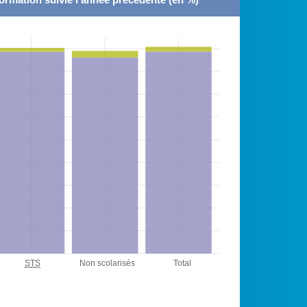
STS
Non scolarisés
Total