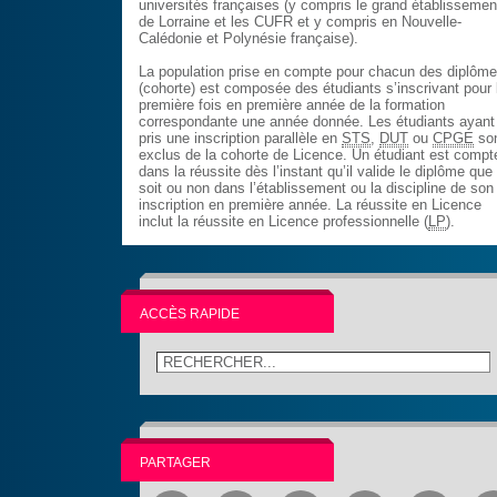
universités françaises (y compris le grand établissemen
de Lorraine et les CUFR et y compris en Nouvelle-
Calédonie et Polynésie française).
La population prise en compte pour chacun des diplôm
(cohorte) est composée des étudiants s’inscrivant pour 
première fois en première année de la formation
correspondante une année donnée. Les étudiants ayant
pris une inscription parallèle en
STS
,
DUT
ou
CPGE
so
exclus de la cohorte de Licence. Un étudiant est compt
dans la réussite dès l’instant qu’il valide le diplôme que
soit ou non dans l’établissement ou la discipline de son
inscription en première année. La réussite en Licence
inclut la réussite en Licence professionnelle (
LP
).
ACCÈS RAPIDE
PARTAGER