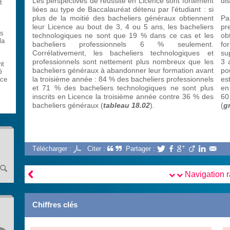
Les perspectives de réussite en Licence sont fortement
di
t
liées au type de Baccalauréat détenu par l'étudiant : si
plus de la moitié des bacheliers généraux obtiennent
Pa
leur Licence au bout de 3, 4 ou 5 ans, les bacheliers
pr
es
technologiques ne sont que 19 % dans ce cas et les
ob
la
bacheliers professionnels 6 % seulement.
fo
Corrélativement, les bacheliers technologiques et
su
professionnels sont nettement plus nombreux que les
3 
nt
bacheliers généraux à abandonner leur formation avant
po
é
la troisième année : 84 % des bacheliers professionnels
es
 ce
et 71 % des bacheliers technologiques ne sont plus
en
inscrits en Licence la troisième année contre 36 % des
6
bacheliers généraux (
tableau 18.02
).
(
g
Télécharger :
Citer :
Partager :







Navigation 
Chiffres clés