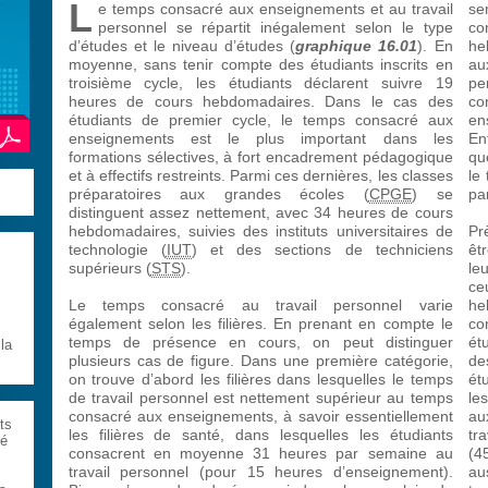
L
e temps consacré aux enseignements et au travail
se
personnel se répartit inégalement selon le type
co
d’études et le niveau d’études (
graphique 16.01
). En
he
moyenne, sans tenir compte des étudiants inscrits en
au
troisième cycle, les étudiants déclarent suivre 19
pe
heures de cours hebdomadaires. Dans le cas des
co
étudiants de premier cycle, le temps consacré aux
en
enseignements est le plus important dans les
En
formations sélectives, à fort encadrement pédagogique
qu
et à effectifs restreints. Parmi ces dernières, les classes
le
préparatoires aux grandes écoles (
CPGE
) se
pa
distinguent assez nettement, avec 34 heures de cours
hebdomadaires, suivies des instituts universitaires de
Pr
technologie (
IUT
) et des sections de techniciens
êt
supérieurs (
STS
).
le
ce
Le temps consacré au travail personnel varie
he
également selon les filières. En prenant en compte le
co
temps de présence en cours, on peut distinguer
ét
la
plusieurs cas de figure. Dans une première catégorie,
de
on trouve d’abord les filières dans lesquelles le temps
ét
de travail personnel est nettement supérieur au temps
le
consacré aux enseignements, à savoir essentiellement
au
ts
les filières de santé, dans lesquelles les étudiants
tr
té
consacrent en moyenne 31 heures par semaine au
(4
travail personnel (pour 15 heures d’enseignement).
au