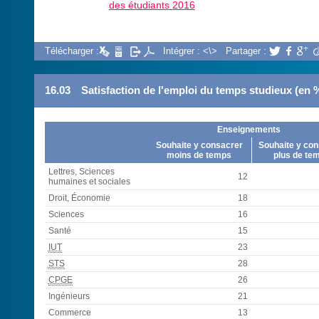
des étudiants 2016
Télécharger :
Intégrer : <\>
Partager :



16.03
Satisfaction de l'emploi du temps studieux (en 
Enseignements
Souhaite y consacrer
Souhaite y con
moins de temps
plus de te
Lettres, Sciences
12
humaines et sociales
Droit, Économie
18
Sciences
16
Santé
15
IUT
23
STS
28
CPGE
26
Ingénieurs
21
Commerce
13