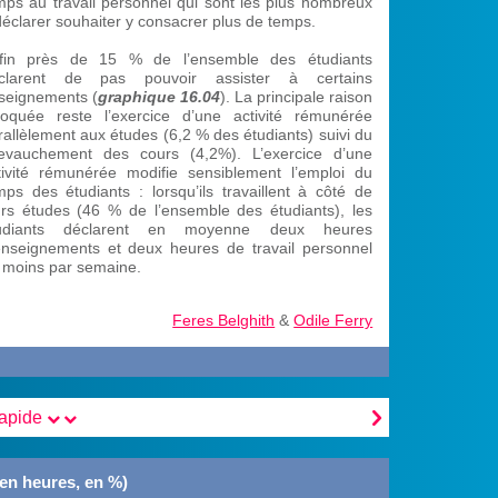
mps au travail personnel qui sont les plus nombreux
déclarer souhaiter y consacrer plus de temps.
fin près de 15 % de l’ensemble des étudiants
clarent de pas pouvoir assister à certains
seignements (
graphique 16.04
). La principale raison
voquée reste l’exercice d’une activité rémunérée
rallèlement aux études (6,2 % des étudiants) suivi du
evauchement des cours (4,2%). L’exercice d’une
tivité rémunérée modifie sensiblement l’emploi du
mps des étudiants : lorsqu’ils travaillent à côté de
urs études (46 % de l’ensemble des étudiants), les
udiants déclarent en moyenne deux heures
enseignements et deux heures de travail personnel
 moins par semaine.
Feres Belghith
&
Odile Ferry

rapide
(en heures, en %)