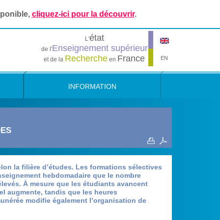
sponible,
cliquez-ici pour la découvrir
.
état
L'
Enseignement supérieur
de l'
Recherche
France
EN
et de la
en
INFORMATION
DES
on la filière d’études. Les formations sélectives
’enseignement hebdomadaire que le nombre
élevés. À mesure que les étudiants avancent
nel augmente, tandis que les heures
munérée modifie également l’organisation de