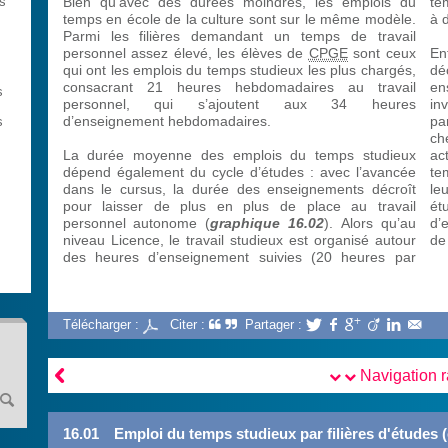
ès
Bien qu’avec des durées moindres, les emplois du
te
temps en école de la culture sont sur le même modèle.
à 
Parmi les filières demandant un temps de travail
personnel assez élevé, les élèves de
CPGE
sont ceux
En
qui ont les emplois du temps studieux les plus chargés,
dé
consacrant 21 heures hebdomadaires au travail
en
s
personnel, qui s’ajoutent aux 34 heures
in
d’enseignement hebdomadaires.
pa
s
ch
La durée moyenne des emplois du temps studieux
ac
dépend également du cycle d’études : avec l’avancée
te
dans le cursus, la durée des enseignements décroît
le
pour laisser de plus en plus de place au travail
ét
personnel autonome (
graphique 16.02
). Alors qu’au
d’
niveau Licence, le travail studieux est organisé autour
de
des heures d’enseignement suivies (20 heures par
Télécharger :
Citer :
Partager :







Navigation 
16.01
Emploi du temps studieux par filières d'études 