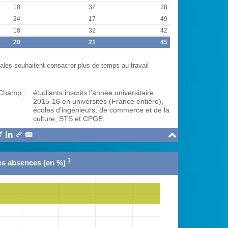
18
32
38
24
17
49
18
32
42
20
21
45
ales souhaitent consacrer plus de temps au travail
Champ :
étudiants inscrits l'année universitaire
2015-16 en universités (France entière),
écoles d'ingénieurs, de commerce et de la
culture, STS et CPGE.





1
es absences (en %)