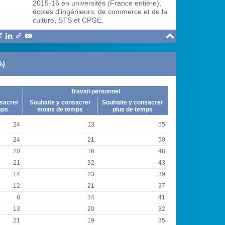
2015-16 en universités (France entière),
écoles d'ingénieurs, de commerce et de la
culture, STS et CPGE.





%)
Travail personnel
sacrer
Souhaite y consacrer
Souhaite y consacrer
mps
moins de temps
plus de temps
24
13
55
24
21
50
20
16
48
21
32
43
14
23
39
12
21
37
8
34
41
13
20
32
21
19
35