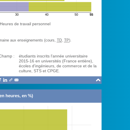
30
40
50
55
heures
Heures de travail personnel
maine aux enseignements (cours,
TD
,
TP
).
Champ :
étudiants inscrits l'année universitaire
2015-16 en universités (France entière),
écoles d'ingénieurs, de commerce et de la
culture, STS et CPGE.





en heures, en %)