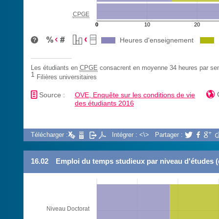
CPGE
0
10
20
Heures d'enseignement
Les étudiants en
CPGE
consacrent en moyenne 34 heures par se
1
Filières universitaires
📄

Source :
OVE, Enquête sur les conditions de vie
des étudiants 2016
Télécharger :
Intégrer : <\>
Partager :



16.02
Emploi du temps studieux par niveau d'études (
Niveau Doctorat