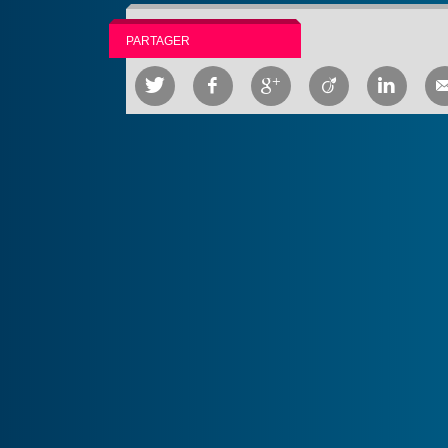
PARTAGER




