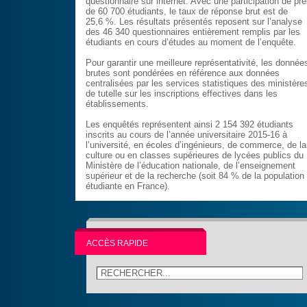
questionnaire sur internet. Avec une participation de pr
de 60 700 étudiants, le taux de réponse brut est de
25,6 %. Les résultats présentés reposent sur l’analyse
des 46 340 questionnaires entièrement remplis par les
étudiants en cours d’études au moment de l’enquête.
Pour garantir une meilleure représentativité, les donnée
brutes sont pondérées en référence aux données
centralisées par les services statistiques des ministère
de tutelle sur les inscriptions effectives dans les
établissements.
Les enquêtés représentent ainsi 2 154 392 étudiants
inscrits au cours de l’année universitaire 2015-16 à
l’université, en écoles d’ingénieurs, de commerce, de la
culture ou en classes supérieures de lycées publics du
Ministère de l’éducation nationale, de l’enseignement
supérieur et de la recherche (soit 84 % de la population
étudiante en France).
ACCÈS RAPIDE