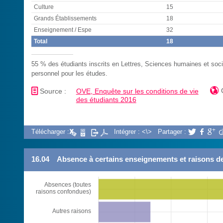
Culture
15
Grands Établissements
18
Enseignement / Espe
32
Total
18
55 % des étudiants inscrits en Lettres, Sciences humaines et soci
personnel pour les études.
📄

Source :
OVE, Enquête sur les conditions de vie
des étudiants 2016
Télécharger :
Intégrer : <\>
Partager :



16.04
Absence à certains enseignements et raisons d
Absences (toutes
raisons confondues)
Autres raisons