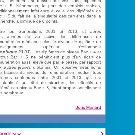
10, nettement au-dessus de celui des diplômés
c + 5. Néanmoins, la part des emplois stables,
aditionnellement inférieure à celle des diplômés de
c + 5 du fait de la singularité des carrières dans la
cherche, a diminué de 8 points.
tre les Générations 2001 et 2013, et après
ois années de vie active, les différences de
munération médiane selon le niveau de diplôme de
’enseignement supérieur s’estompent
raphique 23.03
). Les diplômés de niveau Bac + 4 et
rtout Bac + 5 ne bénéficient plus d’un écart de
munération aussi élevé que par le passé, par rapport
x autres jeunes diplômés. On observe néanmoins
e hausse du niveau de rémunération médian tous
plômes confondus entre 2001 et 2013, qui est
putable à un effet de structure, les effectifs de
plômés au niveau Bac + 5, étant proportionnellement
us nombreux.
Boris Ménard

rapide