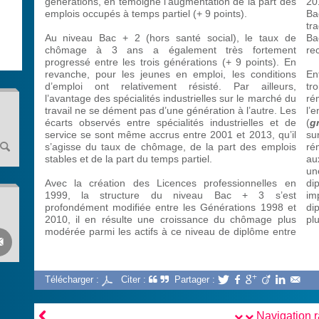
générations, en témoigne l’augmentation de la part des
20
emplois occupés à temps partiel (+ 9 points).
Ba
tr
Au niveau Bac + 2 (hors santé social), le taux de
Ba
chômage à 3 ans a également très fortement
re
progressé entre les trois générations (+ 9 points). En
revanche, pour les jeunes en emploi, les conditions
En
d’emploi ont relativement résisté. Par ailleurs,
tr
l’avantage des spécialités industrielles sur le marché du
ré
travail ne se dément pas d’une génération à l’autre. Les
l
écarts observés entre spécialités industrielles et de
(
g
service se sont même accrus entre 2001 et 2013, qu’il
su
s’agisse du taux de chômage, de la part des emplois
ré
stables et de la part du temps partiel.
au
un
Avec la création des Licences professionnelles en
di
1999, la structure du niveau Bac + 3 s’est
im
profondément modifiée entre les Générations 1998 et
di
2010, il en résulte une croissance du chômage plus
pl
modérée parmi les actifs à ce niveau de diplôme entre

Télécharger :
Citer :
Partager :







Navigation 