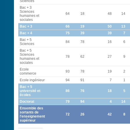
Sciences
Bac + 3
Sciences
64
18
48
14
humaines et
sociales
Bac + 3
66
19
50
13
Bac + 4
75
39
39
7
Bac + 5
84
78
16
6
Sciences
Bac + 5
Sciences
78
62
27
9
humaines et
sociales
Ecole
93
78
19
2
commerce
Ecole ingénieur
94
91
7
1
Bac + 5
université et
86
76
18
5
écoles
Doctorat
79
94
4
14
Ensemble des
sortants de
72
26
42
8
l'enseignement
supérieur