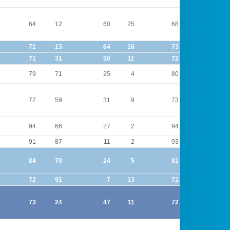
64
12
60
25
68
18
71
13
64
16
73
17
71
31
50
11
72
38
79
71
25
4
80
70
77
59
31
9
73
60
94
66
27
2
94
67
91
87
11
2
93
88
84
70
24
5
81
69
72
91
7
13
71
96
73
24
47
11
72
32