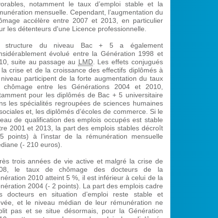
vorables, notamment le taux d’emploi stable et la
munération mensuelle. Cependant, l’augmentation du
ômage accélère entre 2007 et 2013, en particulier
ur les détenteurs d'une Licence professionnelle.
 structure du niveau Bac + 5 a également
nsidérablement évolué entre la Génération 1998 et
10, suite au passage au
LMD
. Les effets conjugués
 la crise et de la croissance des effectifs diplômés à
 niveau participent de la forte augmentation du taux
 chômage entre les Générations 2004 et 2010,
tamment pour les diplômés de Bac + 5 universitaire
ns les spécialités regroupées de sciences humaines
 sociales et, les diplômés d’écoles de commerce. Si le
veau de qualification des emplois occupés est stable
tre 2001 et 2013, la part des emplois stables décroît
 5 points) à l’instar de la rémunération mensuelle
diane (- 210 euros).
rès trois années de vie active et malgré la crise de
08, le taux de chômage des docteurs de la
ération 2010 atteint 5 %, il est inférieur à celui de la
nération 2004 (- 2 points). La part des emplois cadre
s docteurs en situation d’emploi reste stable et
evée, et le niveau médian de leur rémunération ne
iblit pas et se situe désormais, pour la Génération