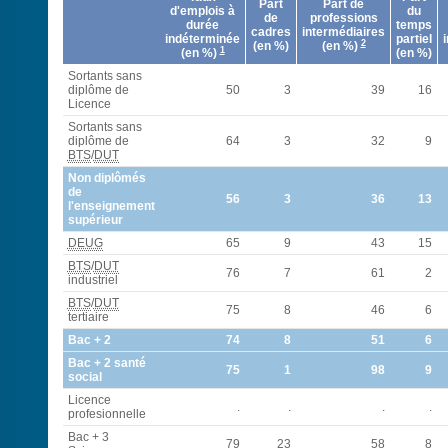
Part
Part de
d'emplois à
du
de
professions
durée
temps
cadres
intermédiaires
indéterminée
partiel
2
(en %)
(en %)
1
(en %)
(en %)
Sortants sans
diplôme de
50
3
39
16
Licence
Sortants sans
diplôme de
64
3
32
9
BTS
/
DUT
Non diplômés
de
56
3
36
13
l'enseignement
supérieur
DEUG
65
9
43
15
BTS
/
DUT
76
7
61
2
industriel
BTS
/
DUT
75
8
46
6
tertiaire
Bac + 2
74
8
51
6
Bac + 2 santé
75
1
98
9
social
Licence
.
.
.
.
profesionnelle
Bac + 3
79
23
58
8