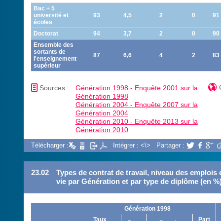
Bac + 5
université et
93
4,5
2
0
91
écoles
Doctorat
94
3,7
2
0
90
Ensemble des
sortants de
87
6,6
4
2
83
l'enseignement
supérieur
📄

Sources :
Génération 1998 - Enquête 2001 sur la
Génération 1998
Génération 2004 - Enquête 2007 sur la
Génération 2004
Génération 2010 - Enquête 2013 sur la
Génération 2010
Télécharger :
Intégrer : <\>
Partager :



23.02
Types de contrat de travail, niveau des emplois 
vie par Génération et par type de diplôme (en %
Génération 1998
Taux
Part