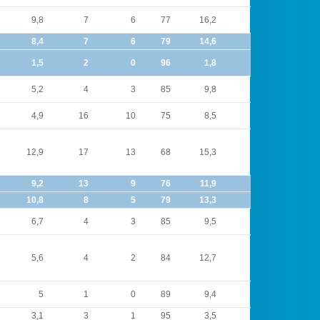
9,8
7
6
77
16,2
8
6
8,4
7
6
79
14,6
8
6
1,5
2
0
96
1,8
2
1
5,2
4
3
85
9,8
6
5
4,9
16
10
75
8,5
18
14
12,9
17
13
68
15,3
20
16
9,2
13
9
76
11,9
13
11
10,8
8
5
79
13,3
9
7
6,7
4
3
85
9,5
6
3
5,6
4
2
84
12,7
4
3
5
1
0
89
9,4
1
1
3,1
3
1
95
3,5
2
1