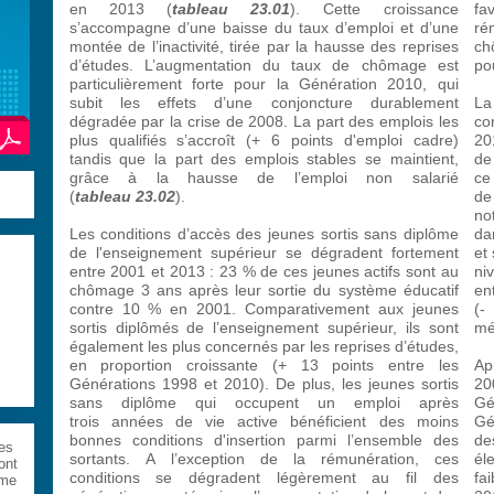
en 2013 (
tableau 23.01
). Cette croissance
fa
s’accompagne d’une baisse du taux d’emploi et d’une
ré
montée de l’inactivité, tirée par la hausse des reprises
ch
d’études. L’augmentation du taux de chômage est
po
particulièrement forte pour la Génération 2010, qui
subit les effets d’une conjoncture durablement
La
dégradée par la crise de 2008. La part des emplois les
co
plus qualifiés s’accroît (+ 6 points d'emploi cadre)
20
tandis que la part des emplois stables se maintient,
de
grâce à la hausse de l’emploi non salarié
ce
(
tableau 23.02
).
de
no
Les conditions d’accès des jeunes sortis sans diplôme
da
de l'enseignement supérieur se dégradent fortement
et
entre 2001 et 2013 : 23 % de ces jeunes actifs sont au
ni
chômage 3 ans après leur sortie du système éducatif
en
contre 10 % en 2001. Comparativement aux jeunes
(-
sortis diplômés de l’enseignement supérieur, ils sont
mé
également les plus concernés par les reprises d’études,
en proportion croissante (+ 13 points entre les
Ap
Générations 1998 et 2010). De plus, les jeunes sortis
20
sans diplôme qui occupent un emploi après
Gén
trois années de vie active bénéficient des moins
Gé
bonnes conditions d'insertion parmi l’ensemble des
de
es
sortants. A l’exception de la rémunération, ces
él
ont
conditions se dégradent légèrement au fil des
fa
ème