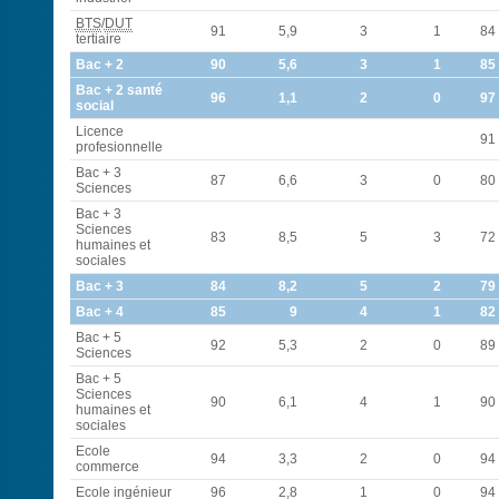
BTS
/
DUT
91
5,9
3
1
84
tertiaire
Bac + 2
90
5,6
3
1
85
Bac + 2 santé
96
1,1
2
0
97
social
Licence
91
profesionnelle
Bac + 3
87
6,6
3
0
80
Sciences
Bac + 3
Sciences
83
8,5
5
3
72
humaines et
sociales
Bac + 3
84
8,2
5
2
79
Bac + 4
85
9
4
1
82
Bac + 5
92
5,3
2
0
89
Sciences
Bac + 5
Sciences
90
6,1
4
1
90
humaines et
sociales
Ecole
94
3,3
2
0
94
commerce
Ecole ingénieur
96
2,8
1
0
94