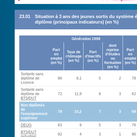
23.01
Situation à 3 ans des jeunes sortis du système é
diplôme (principaux indicateurs) (en %)
Génération 1998
dont
Part
reprise
Part
Taux de
Part
en
d'études
en
chômage
d'inactifs
emploi
ou
emploi
(en %)
(en %)
(en %)
formation
(en %)
(en %)
Sortants sans
diplôme de
86
8,1
5
2
78
Licence
Sortants sans
diplôme de
72
11,9
8
3
62
BTS
/
DUT
Non diplômés
de
78
10,2
7
3
69
l'enseignement
supérieur
DEUG
83
9
5
3
76
BTS
/
DUT
92
4
3
1
90
industriel