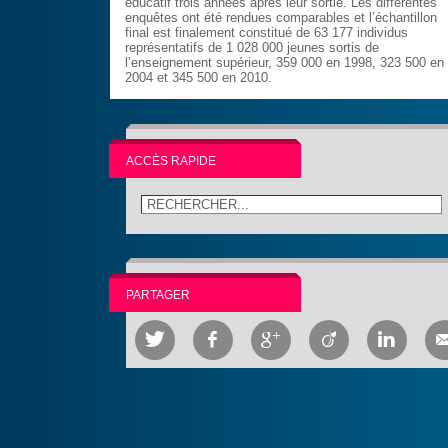
éducatif trois années après leur sortie. Les différentes
enquêtes ont été rendues comparables et l’échantillon
final est finalement constitué de 63 177 individus
représentatifs de 1 028 000 jeunes sortis de
l’enseignement supérieur, 359 000 en 1998, 323 500 en
2004 et 345 500 en 2010.
ACCÈS RAPIDE
PARTAGER




