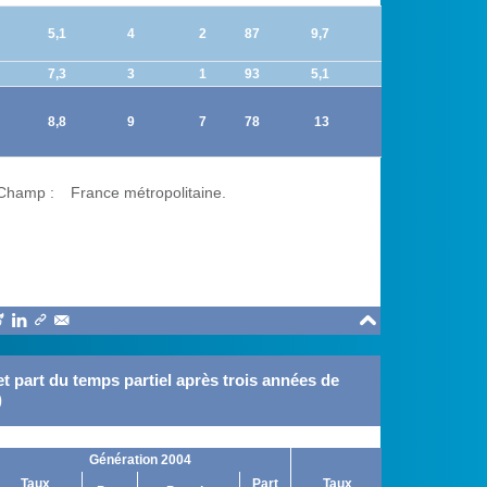
5,1
4
2
87
9,7
4
2
7,3
3
1
93
5,1
2
1
8,8
9
7
78
13
10
7
Champ :
France métropolitaine.





et part du temps partiel après trois années de
)
Génération 2004
Génération 201
Taux
Part
Taux