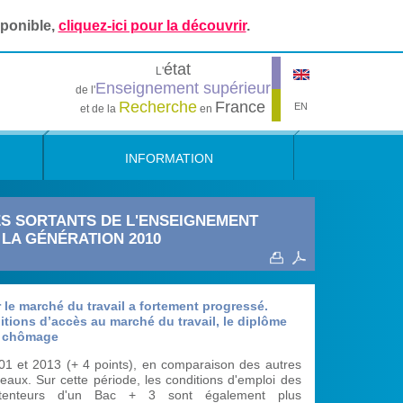
sponible,
cliquez-ici pour la découvrir
.
état
L'
Enseignement supérieur
de l'
Recherche
France
EN
et de la
en
INFORMATION
DES SORTANTS DE L'ENSEIGNEMENT
 LA GÉNÉRATION 2010
 le marché du travail a fortement progressé.
itions d’accès au marché du travail, le diplôme
de chômage
01 et 2013 (+ 4 points), en comparaison des autres
veaux. Sur cette période, les conditions d'emploi des
tenteurs d'un Bac + 3 sont également plus