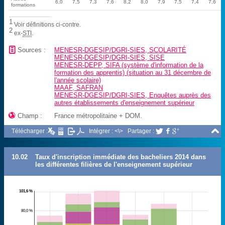
6,0
7,5
7,3
7,6
8,2
8,0
7,9
7,5
7,4
7,6
formations
1
Voir définitions ci-contre.
2
ex-
STI
.
📄
Sources :
MENESR-DGESIP/DGRI-SIES, SCOLARITÉ
MENESR-DGESIP/DGRI-SIES, SISE
MENESR-DEPP, SIFA (système d'information de la
formation des apprentis) (situation au 31 décembre de
l'année scolaire)
MAAF, SAFRAN
MENESR-DGESIP/DGRI-SIES, Enquêtes auprès des
autres établissements d'enseignement supérieur

Champ :
France métropolitaine + DOM.

Télécharger :
Intégrer : <\>
Partager :



10.02
Taux d'inscription immédiate des bacheliers 2014 dans
les différentes filières de l'enseignement supérieur
101,6 %
80,0 %