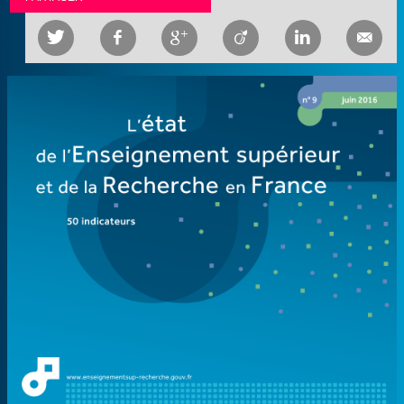





