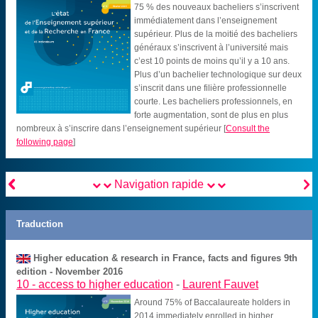
75 % des nouveaux bacheliers s’inscrivent
immédiatement dans l’enseignement
supérieur. Plus de la moitié des bacheliers
généraux s’inscrivent à l’université mais
c’est 10 points de moins qu’il y a 10 ans.
Plus d’un bachelier technologique sur deux
s’inscrit dans une filière professionnelle
courte. Les bacheliers professionnels, en
forte augmentation, sont de plus en plus
nombreux à s’inscrire dans l’enseignement supérieur
[
Consult the
following page
]


Navigation rapide
Traduction
Higher education & research in France, facts and figures 9th
edition - November 2016
10 -
access to higher education
-
Laurent Fauvet
Around 75% of Baccalaureate holders in
2014 immediately enrolled in higher