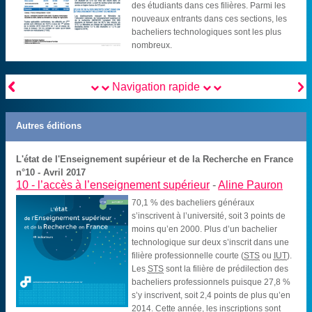
des étudiants dans ces filières. Parmi les
nouveaux entrants dans ces sections, les
bacheliers technologiques sont les plus
nombreux.


Navigation rapide
Autres éditions
L'état de l'Enseignement supérieur et de la Recherche en France
n°10 - Avril 2017
10 -
l’accès à l’enseignement supérieur
-
Aline Pauron
70,1 % des bacheliers généraux
s’inscrivent à l’université, soit 3 points de
moins qu’en 2000. Plus d’un bachelier
technologique sur deux s’inscrit dans une
filière professionnelle courte (
STS
ou
IUT
).
Les
STS
sont la filière de prédilection des
bacheliers professionnels puisque 27,8 %
s’y inscrivent, soit 2,4 points de plus qu’en
2014. Cette année, les inscriptions sont