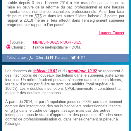
stable depuis 3 ans. L’année 2014 a été marquée par la fin de la
mise en œuvre de la réforme du bac professionnel et une hausse
importante du nombre de bacheliers professionnels. Ainsi leur taux
de poursuite en
STS
et dans les autres filières baisse (- 3 points par
rapport à 2013) même si leur effectif dans l’enseignement supérieur
progresse par rapport à l’an passé.
Laurent Fauvet
📄
Source :
MENESR-DGESIP/DGRI-SIES
.

Champ :
France métropolitaine + DOM.
Télécharger :
Citer :
Partager :



Les données du
tableau 10.01
et du
graphique 10.02
se rapportent à
des inscriptions de nouveaux bacheliers dans le supérieur, juste après
leur bac. Un même étudiant pouvant s’inscrire dans plusieurs filières,
les taux d’accès par filière ne sont pas additifs (total supérieur à
100 %). Les « doubles inscriptions
CPGE
-université » constituent la
majorité des doubles inscriptions.
À partir de 2014, et par rétropolation jusqu’en 2008, ces taux tiennent
compte des inscriptions des seuls bacheliers professionnels inscrits
en
STS
dans le cadre de l'apprentissage, mais pas des autres
inscriptions sous le statut d’apprenti, ni des poursuites d'études sous
contrat de professionnalisation ou dans l'enseignement supérieur à
l'étranger.