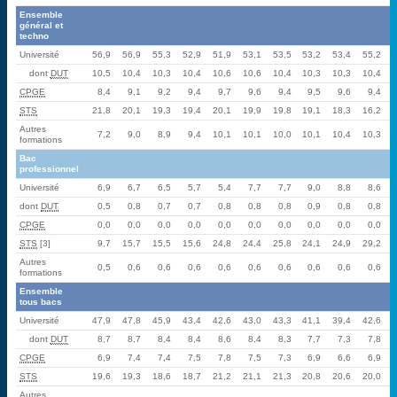
Ensemble
général et
techno
Université
56,9
56,9
55,3
52,9
51,9
53,1
53,5
53,2
53,4
55,2
dont
DUT
10,5
10,4
10,3
10,4
10,6
10,6
10,4
10,3
10,3
10,4
CPGE
8,4
9,1
9,2
9,4
9,7
9,6
9,4
9,5
9,6
9,4
STS
21,8
20,1
19,3
19,4
20,1
19,9
19,8
19,1
18,3
16,2
Autres
7,2
9,0
8,9
9,4
10,1
10,1
10,0
10,1
10,4
10,3
formations
Bac
professionnel
Université
6,9
6,7
6,5
5,7
5,4
7,7
7,7
9,0
8,8
8,6
dont
DUT
0,5
0,8
0,7
0,7
0,8
0,8
0,8
0,9
0,8
0,8
CPGE
0,0
0,0
0,0
0,0
0,0
0,0
0,0
0,0
0,0
0,0
STS
[3]
9,7
15,7
15,5
15,6
24,8
24,4
25,8
24,1
24,9
29,2
Autres
0,5
0,6
0,6
0,6
0,6
0,6
0,6
0,6
0,6
0,6
formations
Ensemble
tous bacs
Université
47,9
47,8
45,9
43,4
42,6
43,0
43,3
41,1
39,4
42,6
dont
DUT
8,7
8,7
8,4
8,4
8,6
8,4
8,3
7,7
7,3
7,8
CPGE
6,9
7,4
7,4
7,5
7,8
7,5
7,3
6,9
6,6
6,9
STS
19,6
19,3
18,6
18,7
21,2
21,1
21,3
20,8
20,6
20,0
Autres