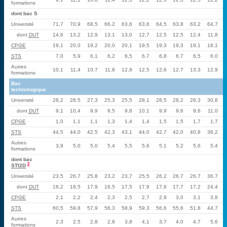
formations
dont bac S
Université
71,7
70,9
68,5
66,2
63,6
63,6
64,5
63,8
63,2
64,7
dont
DUT
14,6
13,2
12,9
13,1
13,0
12,7
12,5
12,5
12,4
11,8
CPGE
19,1
20,0
19,2
20,0
20,1
19,5
19,3
19,3
19,1
18,1
STS
7,0
5,9
6,1
6,2
6,5
6,7
6,8
6,7
6,5
6,0
Autres
10,1
11,4
10,7
11,8
12,8
12,5
12,6
12,7
13,3
12,9
formations
Bac
technologique
Université
28,2
28,5
27,3
25,3
25,5
28,1
28,5
28,2
28,3
30,8
dont
DUT
9,1
10,4
9,9
9,5
9,8
10,1
9,9
9,6
9,6
11,0
CPGE
1,0
1,1
1,1
1,3
1,4
1,4
1,5
1,5
1,7
1,7
STS
44,5
44,0
42,5
42,3
43,1
44,0
42,7
42,0
40,8
36,2
Autres
3,9
5,0
5,0
5,4
5,5
5,6
5,1
5,2
5,6
5,4
formations
dont bac
2
STI2D
Université
23,5
26,7
25,8
23,2
23,7
25,5
26,2
26,7
26,7
36,7
dont
DUT
16,2
18,5
17,9
16,5
17,5
17,9
17,6
17,7
17,2
24,4
CPGE
2,1
2,2
2,4
2,3
2,5
2,7
2,9
3,0
3,1
3,8
STS
60,5
59,8
57,9
56,3
58,9
59,3
56,6
55,6
51,8
44,7
Autres
2,3
2,5
2,8
2,8
3,8
4,1
3,7
4,0
4,7
5,6
formations