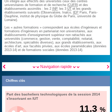
On intègre aux effectifs des universités ceux des centres
universitaires de formation et de recherche (
CUFR
) et des
établissements assimilés : les 2
INP
, les 3
UT
et les grands
établissements suivants (Observatoire, Inalco,
IEP
Paris, Paris-
Dauphine, institut de physique du Globe de Paris, université de
Lorraine).
Les « autres formations » correspondent aux écoles d’ingénieurs et
formations d’ingénieurs en partenariat non universitaires, aux
établissements d’enseignement supérieur non rattachés aux
universités (commerce, gestion, vente, comptabilité, notariat,
architecture, spécialités diverses), aux grands établissements, aux
écoles d’art, aux facultés privées, aux écoles paramédicales (données
2013-14) et de formations sociales (données 2013-14).


Navigation rapide
Chiffres clés
".
10. l’accès à l’enseignement supérieur
Part des bacheliers technologiques de la session 2014
Extrait de la fiche "
s'inscrivant en IUT
hors alternance
Couverture :
MENESR-DGESIP/DGRI-SIES
Source :
11,3
%