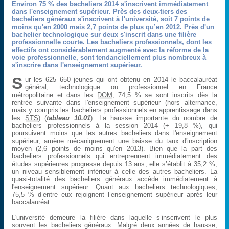
Environ 75 % des bacheliers 2014 s'inscrivent immédiatement
dans l'enseignement supérieur. Près des deux-tiers des
bacheliers généraux s'inscrivent à l'université, soit 7 points de
moins qu'en 2000 mais 2,7 points de plus qu’en 2012. Près d'un
bachelier technologique sur deux s'inscrit dans une filière
professionnelle courte. Les bacheliers professionnels, dont les
effectifs ont considérablement augmenté avec la réforme de la
voie professionnelle, sont tendanciellement plus nombreux à
s'inscrire dans l'enseignement supérieur.
S
ur les 625 650 jeunes qui ont obtenu en 2014 le baccalauréat
général, technologique ou professionnel en France
métropolitaine et dans les
DOM
, 74,5 % se sont inscrits dès la
rentrée suivante dans l'enseignement supérieur (hors alternance,
mais y compris les bacheliers professionnels en apprentissage dans
les
STS
) (
tableau 10.01
). La hausse importante du nombre de
bacheliers professionnels à la session 2014 (+ 19,8 %), qui
poursuivent moins que les autres bacheliers dans l'enseignement
supérieur, amène mécaniquement une baisse du taux d'inscription
moyen (2,6 points de moins qu'en 2013). Bien que la part des
bacheliers professionnels qui entreprennent immédiatement des
études supérieures progresse depuis 13 ans, elle s’établit à 35,2 %,
un niveau sensiblement inférieur à celle des autres bacheliers. La
quasi-totalité des bacheliers généraux accède immédiatement à
l'enseignement supérieur. Quant aux bacheliers technologiques,
75,5 % d’entre eux rejoignent l’enseignement supérieur après leur
baccalauréat.
L'université demeure la filière dans laquelle s’inscrivent le plus
souvent les bacheliers généraux. Malgré deux années de hausse,