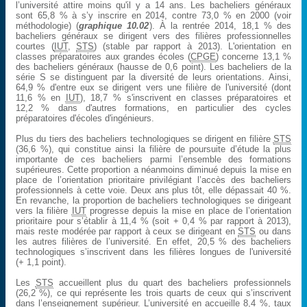
l’université attire moins qu'il y a 14 ans. Les bacheliers généraux
sont 65,8 % à s’y inscrire en 2014, contre 73,0 % en 2000 (voir
méthodologie) (
graphique 10.02
). À la rentrée 2014, 18,1 % des
bacheliers généraux se dirigent vers des filières professionnelles
courtes (
IUT
,
STS
) (stable par rapport à 2013). L'orientation en
classes préparatoires aux grandes écoles (
CPGE
) concerne 13,1 %
des bacheliers généraux (hausse de 0,6 point). Les bacheliers de la
série S se distinguent par la diversité de leurs orientations. Ainsi,
64,9 % d'entre eux se dirigent vers une filière de l'université (dont
11,6 % en
IUT
), 18,7 % s'inscrivent en classes préparatoires et
12,2 % dans d'autres formations, en particulier des cycles
préparatoires d'écoles d'ingénieurs.
Plus du tiers des bacheliers technologiques se dirigent en filière
STS
(36,6 %), qui constitue ainsi la filière de poursuite d’étude la plus
importante de ces bacheliers parmi l’ensemble des formations
supérieures. Cette proportion a néanmoins diminué depuis la mise en
place de l’orientation prioritaire privilégiant l’accès des bacheliers
professionnels à cette voie. Deux ans plus tôt, elle dépassait 40 %.
En revanche, la proportion de bacheliers technologiques se dirigeant
vers la filière
IUT
progresse depuis la mise en place de l’orientation
prioritaire pour s’établir à 11,4 % (soit + 0,4 % par rapport à 2013),
mais reste modérée par rapport à ceux se dirigeant en
STS
ou dans
les autres filières de l’université. En effet, 20,5 % des bacheliers
technologiques s’inscrivent dans les filières longues de l'université
(+ 1,1 point).
Les
STS
accueillent plus du quart des bacheliers professionnels
(26,2 %), ce qui représente les trois quarts de ceux qui s’inscrivent
dans l’enseignement supérieur. L’université en accueille 8,4 %, taux