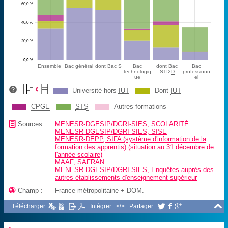
60,0 %
40,0 %
20,0 %
0,0 %
Ensemble
Bac général
dont Bac S
Bac
dont Bac
Bac
technologiq
STI2D
professionn
ue
el
Université hors
IUT
Dont
IUT
CPGE
STS
Autres formations
📄
Sources :
MENESR-DGESIP/DGRI-SIES, SCOLARITÉ
MENESR-DGESIP/DGRI-SIES, SISE
MENESR-DEPP, SIFA (système d'information de la
formation des apprentis) (situation au 31 décembre de
l'année scolaire)
MAAF, SAFRAN
MENESR-DGESIP/DGRI-SIES, Enquêtes auprès des
autres établissements d'enseignement supérieur

Champ :
France métropolitaine + DOM.

Télécharger :
Intégrer : <\>
Partager :


