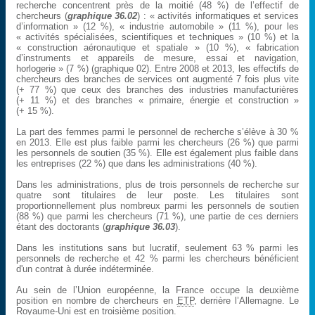
recherche concentrent près de la moitié (48 %) de l’effectif de
chercheurs (
graphique 36.02
) : « activités informatiques et services
d’information » (12 %), « industrie automobile » (11 %), pour les
« activités spécialisées, scientifiques et techniques » (10 %) et la
« construction aéronautique et spatiale » (10 %), « fabrication
d’instruments et appareils de mesure, essai et navigation,
horlogerie » (7 %) (graphique 02). Entre 2008 et 2013, les effectifs de
chercheurs des branches de services ont augmenté 7 fois plus vite
(+ 77 %) que ceux des branches des industries manufacturières
(+ 11 %) et des branches « primaire, énergie et construction »
(+ 15 %).
La part des femmes parmi le personnel de recherche s’élève à 30 %
en 2013. Elle est plus faible parmi les chercheurs (26 %) que parmi
les personnels de soutien (35 %). Elle est également plus faible dans
les entreprises (22 %) que dans les administrations (40 %).
Dans les administrations, plus de trois personnels de recherche sur
quatre sont titulaires de leur poste. Les titulaires sont
proportionnellement plus nombreux parmi les personnels de soutien
(88 %) que parmi les chercheurs (71 %), une partie de ces derniers
étant des doctorants (
graphique 36.03
).
Dans les institutions sans but lucratif, seulement 63 % parmi les
personnels de recherche et 42 % parmi les chercheurs bénéficient
d'un contrat à durée indéterminée.
Au sein de l’Union européenne, la France occupe la deuxième
position en nombre de chercheurs en
ETP
, derrière l’Allemagne. Le
Royaume-Uni est en troisième position.