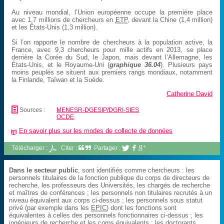
Au niveau mondial, l’Union européenne occupe la première place
avec 1,7 millions de chercheurs en
ETP
, devant la Chine (1,4 million)
et les États-Unis (1,3 million).
Si l’on rapporte le nombre de chercheurs à la population active, la
France, avec 9,3 chercheurs pour mille actifs en 2013, se place
derrière la Corée du Sud, le Japon, mais devant l’Allemagne, les
États-Unis, et le Royaume-Uni (
graphique 36.04
). Plusieurs pays
moins peuplés se situent aux premiers rangs mondiaux, notamment
la Finlande, Taïwan et la Suède.
Catherine David
📄
Sources :
MENESR-DGESIP/DGRI-SIES
OCDE
.
En savoir plus sur les modes de collecte de données
📖
Télécharger :
Citer :
Partager :



Dans le secteur public
, sont identifiés comme chercheurs : les
personnels titulaires de la fonction publique du corps de directeurs de
recherche, les professeurs des Universités, les chargés de recherche
et maîtres de conférences ; les personnels non titulaires recrutés à un
niveau équivalent aux corps ci-dessus ; les personnels sous statut
privé (par exemple dans les
EPIC
) dont les fonctions sont
équivalentes à celles des personnels fonctionnaires ci-dessus ; les
ingénieurs de recherche et les corps équivalents ; les doctorants