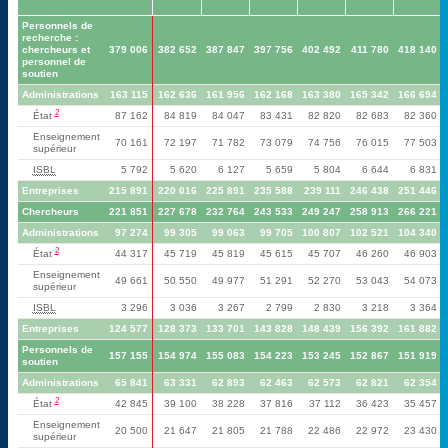
Personnels de
recherche :
chercheurs et
379 006
382 652
387 847
397 756
402 492
411 780
418 140
personnel de
soutien
Administrations
163 115
162 636
161 956
162 168
163 380
165 342
166 694
2
État
87 162
84 819
84 047
83 431
82 820
82 683
82 360
Enseignement
70 161
72 197
71 782
73 079
74 756
76 015
77 503
supérieur
ISBL
5 792
5 620
6 127
5 659
5 804
6 644
6 831
Entreprises
215 891
220 016
225 891
235 588
239 111
246 438
251 446
Chercheurs
221 851
227 678
232 764
243 533
249 247
258 913
266 221
Administrations
97 274
99 305
99 063
99 705
100 807
102 521
104 340
2
État
44 317
45 719
45 819
45 615
45 707
46 260
46 903
Enseignement
49 661
50 550
49 977
51 291
52 270
53 043
54 073
supérieur
ISBL
3 296
3 036
3 267
2 799
2 830
3 218
3 364
Entreprises
124 577
128 373
133 701
143 828
148 439
156 392
161 882
Personnels de
157 155
154 974
155 083
154 223
153 245
152 867
151 919
soutien
Administrations
65 841
63 331
62 893
62 463
62 573
62 821
62 354
2
État
42 845
39 100
38 228
37 816
37 112
36 423
35 457
Enseignement
20 500
21 647
21 805
21 788
22 486
22 972
23 430
supérieur