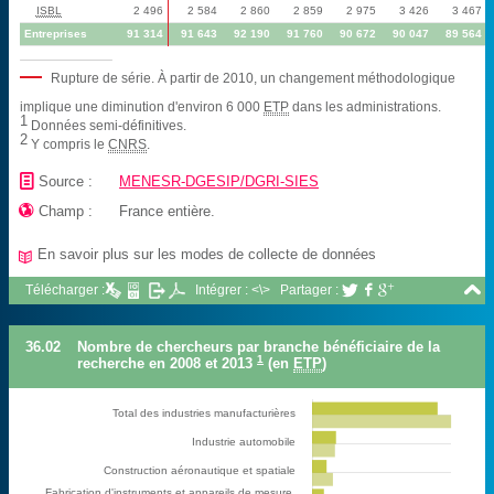
ISBL
2 496
2 584
2 860
2 859
2 975
3 426
3 467
Entreprises
91 314
91 643
92 190
91 760
90 672
90 047
89 564
Rupture de série. À partir de 2010, un changement méthodologique
implique une diminution d'environ 6 000
ETP
dans les administrations.
1
Données semi-définitives.
2
Y compris le
CNRS
.
📄
Source :
MENESR-DGESIP/DGRI-SIES

Champ :
France entière.
En savoir plus sur les modes de collecte de données
📖

Télécharger :
Intégrer : <\>
Partager :



36.02
Nombre de chercheurs par branche bénéficiaire de la
1
recherche en 2008 et 2013
(en
ETP
)
Total des industries manufacturières
Industrie automobile
Construction aéronautique et spatiale
Fabrication d'instruments et appareils de mesure,