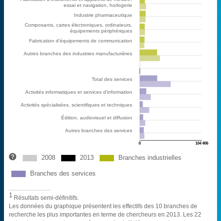
essai et navigation, horlogerie
Industrie pharmaceutique
Composants, cartes électroniques, ordinateurs,
équipements périphériques
Fabrication d'équipements de communication
Autres branches des industries manufacturières
Total des services
Activités informatiques et services d'information
Activités spécialisées, scientifiques et techniques
Édition, audiovisuel et diffusion
Autres branches des services
0
104 406
2008
2013
Branches industrielles
ETP
Branches des services
1
Résultats semi-définitifs.
Les données du graphique présentent les effectifs des 10 branches de
recherche les plus importantes en terme de chercheurs en 2013. Les 22