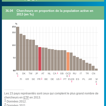
36.04
Chercheurs en proportion de la population active en
2013 (en ‰)
‰
17.3
15.0
10.0
5.0
0.0
1
IL
DK
TW
JP
AT
NL
CA
GB
OCD
RU
IT
TR
CN
1
1
E
3
1
FI
KR
SE
FR
BE
DE
US
PT
EU28
ES
PL
AR
M
4
X
2
Les 23 pays représentés sont ceux qui comptent le plus grand nombre de
chercheurs en
ETP
en 2013.
1
Données 2012.
2
Données 2011.