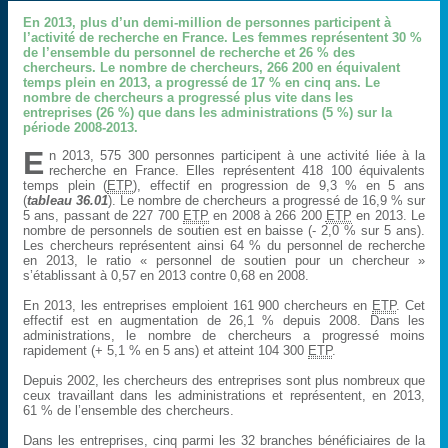
En 2013, plus d’un demi-million de personnes participent à
l’activité de recherche en France. Les femmes représentent 30 %
de l’ensemble du personnel de recherche et 26 % des
chercheurs. Le nombre de chercheurs, 266 200 en équivalent
temps plein en 2013, a progressé de 17 % en cinq ans. Le
nombre de chercheurs a progressé plus vite dans les
entreprises (26 %) que dans les administrations (5 %) sur la
période 2008-2013.
E
n 2013, 575 300 personnes participent à une activité liée à la
recherche en France. Elles représentent 418 100 équivalents
temps plein (
ETP
), effectif en progression de 9,3 % en 5 ans
(
tableau 36.01
). Le nombre de chercheurs a progressé de 16,9 % sur
5 ans, passant de 227 700
ETP
en 2008 à 266 200
ETP
en 2013. Le
nombre de personnels de soutien est en baisse (- 2,0 % sur 5 ans).
Les chercheurs représentent ainsi 64 % du personnel de recherche
en 2013, le ratio « personnel de soutien pour un chercheur »
s’établissant à 0,57 en 2013 contre 0,68 en 2008.
En 2013, les entreprises emploient 161 900 chercheurs en
ETP
. Cet
effectif est en augmentation de 26,1 % depuis 2008. Dans les
administrations, le nombre de chercheurs a progressé moins
rapidement (+ 5,1 % en 5 ans) et atteint 104 300
ETP
.
Depuis 2002, les chercheurs des entreprises sont plus nombreux que
ceux travaillant dans les administrations et représentent, en 2013,
61 % de l’ensemble des chercheurs.
Dans les entreprises, cinq parmi les 32 branches bénéficiaires de la