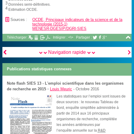
3
Données semi-définitives.
4
Estimation OCDE.
📄
Sources :
OCDE, Principaux indicateurs de la science et de la
technologie (2015-1)
MENESR-DGESIP/DGRI-SIES

Télécharger :
Intégrer : <\>
Partager :





Navigation rapide
Publications statistiques connexes
Note flash SIES
13 - L'emploi scientifique dans les organismes
-
de recherche en 2015
Louis Meuric
- Octobre 2016
Les statistiques sur l’emploi sont issues de
deux sources : le nouveau Tableau de
bord, enquête simplifiée administrée à
partir de 2014 aux 16 principaux
organismes de recherche, complétée
les années antérieures par
l’enquête annuelle sur la
R&D