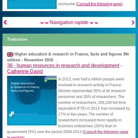
recherche
[
Consult the following page
]


Navigation rapide
Traduction
Higher education & research in France, facts and figures 9th
edition - November 2016
36 -
human resources in research and development
-
Catherine David
In 2013, over half a million people were
involved in research activity in France.
Women represented 30% of all research
personnel and 26% of researchers. The
number of researchers, 266,200 full-time
equivalent (FTE) in 2013, has increased by
17% in five years. The number of
researchers increased more rapidly in
business enterprises (26%) than in
government (5%) over the period 2008-2013
[
Consult the following page
in english
]