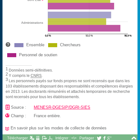
Administrations
0,0 %
50,0 %
96,9 %
Ensemble
Chercheurs
Personnel de soutien
1
Données semi-définitives.
2
Y compris le
CNRS
.
3
Les personnels payés sur fonds propres ne sont recensés que dans les
103 établissements disposant des responsabilités et compétences élargies
en 2013. Les doctorants rémunérés et attachés temporaires de recherche
sont recensés pour tous les établissements.
📄
Source :
MENESR-DGESIP/DGRI-SIES

Champ :
France entière.
En savoir plus sur les modes de collecte de données
📖

Télécharger :
Intégrer : <\>
Partager :


