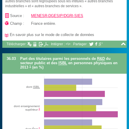
autres branches sont regroupées sous les intitulés « autres branches
industrielles » et « autres branches de services ».
📄
Source :
MENESR-DGESIP/DGRI-SIES

Champ :
France entière.
En savoir plus sur le mode de collecte de données
📖

Télécharger :
Intégrer : <\>
Partager :



36.03
Part des titulaires parmi les personnels de
R&D
du
secteur public et des
ISBL
en personnes physiques en
1
2013
(en %)
dont
ISBL
dont enseignement
3
supérieur
2
dont État