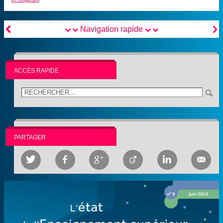


Navigation rapide
ACCÈS RAPIDE
PARTAGER





