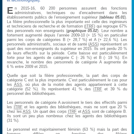
et technologique).
E
n 2015-16, 60 200 personnes assurent des fonctions
administratives, techniques ou d’encadrement dans les
établissements publics de l’enseignement supérieur (
tableau 05.01
).
La filière professionnelle la plus importante est celle des ingénieurs
et techniciens de recherche et de formation (
ITRF
) qui regroupe 67%
des personnels non enseignants (
graphique 05.02
). Leur nombre a
fortement augmenté depuis l’année 2009-10 (+ 15 %) en particulier
parmi les corps de catégories B (+ 28,7 %) et A (+ 22,6 %). Les
personnels administratifs, sociaux et de santé (
ASS
) représentent un
quart des non-enseignants du supérieur en 2015. Ils ont perdu 20 %
de leurs effectifs sur la période. Cette baisse est particulièrement
forte pour les agents de catégorie C (- 26 %) et B (- 19 %). En
revanche, le nombre des personnels de catégorie A augmente de
6 % entre 2009 et 2015.
Quelle que soit la filière professionnelle, la part des corps de
catégorie C est la plus importante. C’est particulièrement le cas pour
les
ASS
, où plus de la moitié des agents appartiennent à cette
catégorie (52 %). Ils représentent 41 % des
ITRF
et 39 % du
personnel des bibliothèques.
Les personnels de catégorie A avoisinent le tiers des effectifs parmi
les
ITRF
et les agents des bibliothèques, mais ne sont que 20 %
chez les
ASS
. Un quart des corps
ITRF
et
ASS
sont de catégorie B.
Ils sont un peu plus nombreux chez les agents des bibliothèques
(31 %).
Le personnel est majoritairement féminin (63 %) mais la part des
femmes diffère en fonction des filières