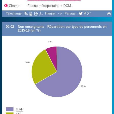

Champ :
France métropolitaine + DOM.

Télécharger :
Intégrer : <\>
Partager :



05.02
Non-enseignants - Répartition par type de personnels en
2015-16 (en %)
7 %
26 %
67 %
ITRF