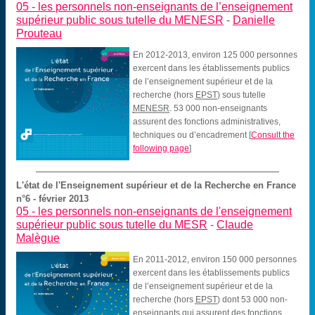
05 -
les personnels non-enseignants de l’enseignement
supérieur public sous tutelle du MENESR
-
Danielle
Prouteau
En 2012-2013, environ 125 000 personnes
exercent dans les établissements publics
de l’enseignement supérieur et de la
recherche (hors
EPST
) sous tutelle
MENESR
. 53 000 non-enseignants
assurent des fonctions administratives,
techniques ou d’encadrement
[
Consult the
following page
]
L'état de l'Enseignement supérieur et de la Recherche en France
n°6 - février 2013
05 -
les personnels non-enseignants de l'enseignement
supérieur public sous tutelle du MESR
-
Claude
Malègue
En 2011-2012, environ 150 000 personnes
exercent dans les établissements publics
de l’enseignement supérieur et de la
recherche (hors
EPST
) dont 53 000 non-
enseignants qui assurent des fonctions