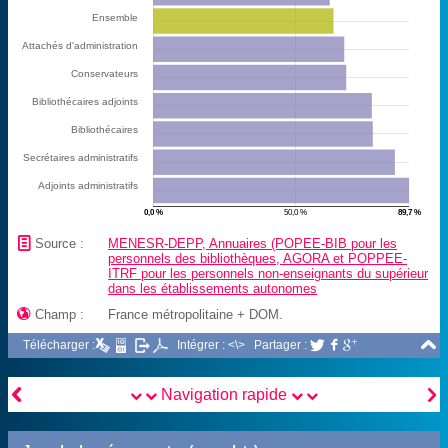
Ensemble
Attachés d'administration
Conservateurs
Bibliothécaires adjoints
Bibliothécaires
Secrétaires administratifs
Adjoints administratifs
0,0 %
50,0 %
89,7 %
📄
Source :
MENESR-DEPP, Annuaires (POPEE-BIB pour les
personnels des bibliothèques, AGORA et POPPEE-
ITRF pour les personnels non-enseignants du supérieur
dans les établissements autonomes

Champ :
France métropolitaine + DOM.

Télécharger :
Intégrer : <\>
Partager :





Navigation rapide