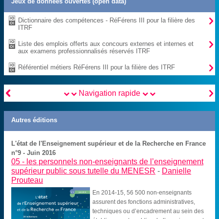
Jeux de données ouvertes (open data)

Dictionnaire des compétences - RéFérens III pour la filière des
ITRF

Liste des emplois offerts aux concours externes et internes et
aux examens professionnalisés réservés ITRF

Référentiel métiers RéFérens III pour la filière des ITRF


Navigation rapide
Autres éditions
L'état de l'Enseignement supérieur et de la Recherche en France
n°9 - Juin 2016
05 -
les personnels non-enseignants de l’enseignement
supérieur public sous tutelle du MENESR
-
Danielle
Prouteau
En 2014-15, 56 500 non-enseignants
assurent des fonctions administratives,
techniques ou d’encadrement au sein des