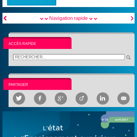


Navigation rapide
ACCÈS RAPIDE
PARTAGER





