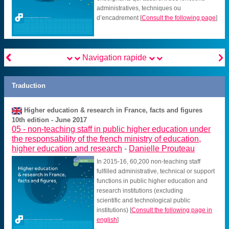
administratives, techniques ou
d’encadrement
[
Consult the following page
]


Navigation rapide
Traduction
Higher education & research in France, facts and figures
10th edition - June 2017
05 -
non-teaching staff in public higher education under
the responsability of the french ministry of education,
higher education and research
-
Danielle Prouteau
In 2015-16, 60,200 non-teaching staff
fulfilled administrative, technical or support
functions in public higher education and
research institutions (excluding
scientific and technological public
institutions)
[
Consult the following page in
english
]