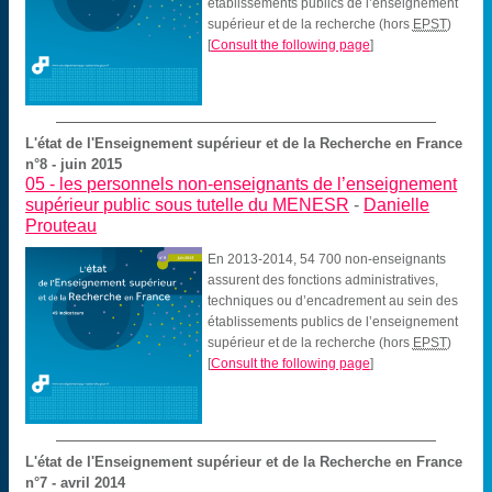
établissements publics de l’enseignement
supérieur et de la recherche (hors
EPST
)
[
Consult the following page
]
L'état de l'Enseignement supérieur et de la Recherche en France
n°8 - juin 2015
05 -
les personnels non-enseignants de l’enseignement
supérieur public sous tutelle du MENESR
-
Danielle
Prouteau
En 2013-2014, 54 700 non-enseignants
assurent des fonctions administratives,
techniques ou d’encadrement au sein des
établissements publics de l’enseignement
supérieur et de la recherche (hors
EPST
)
[
Consult the following page
]
L'état de l'Enseignement supérieur et de la Recherche en France
n°7 - avril 2014