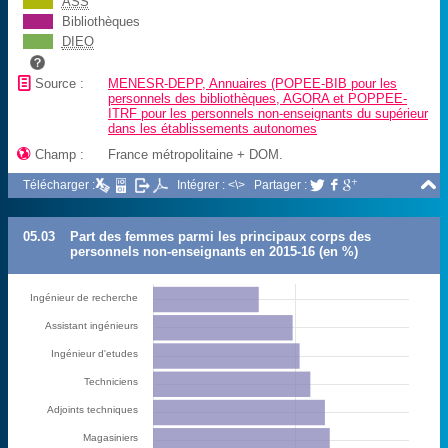
ASS
Bibliothèques
DIEO
📄
Source :
MENESR-DEPP, Annuaires (POPEE-BIB pour les
personnels des bibliothèques, AGORA et POPPEE-
ITRF pour les personnels non-enseignants du supérieur
dans les établissements autonomes

Champ :
France métropolitaine + DOM.

Télécharger :
Intégrer : <\>
Partager :



05.03
Part des femmes parmi les principaux corps des
personnels non-enseignants en 2015-16 (en %)
Ingénieur de recherche
Assistant ingénieurs
Ingénieur d'etudes
Techniciens
Adjoints techniques
Magasiniers