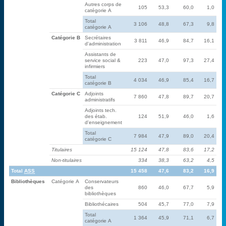
Autres corps de
105
53,3
60,0
1,0
catégorie A
Total
3 106
48,8
67,3
9,8
catégorie A
Catégorie B
Secrétaires
3 811
46,9
84,7
16,1
d'administration
Assistants de
service social &
223
47,0
97,3
27,4
infirmiers
Total
4 034
46,9
85,4
16,7
catégorie B
Catégorie C
Adjoints
7 860
47,8
89,7
20,7
administratifs
Adjoints tech.
des étab.
124
51,9
46,0
1,6
d'enseignement
Total
7 984
47,9
89,0
20,4
catégorie C
Titulaires
15 124
47,8
83,6
17,2
Non-titulaires
334
38,3
63,2
4,5
Total
ASS
15 458
47,6
83,2
16,9
Bibliothèques
Catégorie A
Conservateurs
des
860
46,0
67,7
5,9
bibliothèques
Bibliothécaires
504
45,7
77,0
7,9
Total
1 364
45,9
71,1
6,7
catégorie A