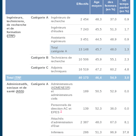
du
Age
des
Effectifs
temps
moyen
femmes
partiel
(en %)
(en %)
Ingénieurs,
Catégorie A
Ingénieurs de
2 454
48,3
37,0
0,9
techniciens,
recherche
de recherche
Ingénieurs
et de
7 243
45,5
51,3
1,7
d'études
formation
(
ITRF
)
Assistants
3 451
44,5
48,9
0,9
ingénieurs
Total
13 148
45,7
48,0
1,3
catégorie A
Catégorie B
Techniciens de
10 506
45,9
55,1
2,3
recherche
Catégorie C
Adjoints
16 519
47,2
60,2
4,8
techniques
Total
ITRF
40 173
46,4
54,9
3,0
Administratifs,
Catégorie A
Administrateurs
sociaux et de
(
ADMENESR
)
santé (
ASS
)
et
189
50,5
52,9
0,0
administrateurs
civils
Personnels de
direction AC et
139
52,3
36,0
0,0
1
EPES
Attachés
d'administration
2 387
48,0
67,0
8,1
d'Etat
Infirmiers
286
51,3
96,9
37,8