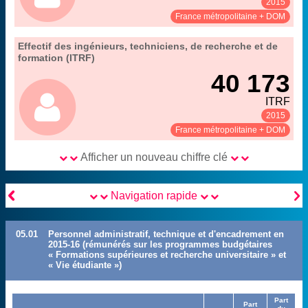
2015
Voir :
Partager :
France métropolitaine + DOM
05. les personnels non-enseignants de
Effectif des ingénieurs, techniciens, de recherche et de
Extrait de la fiche "
".
l’enseignement supérieur public sous tutelle du MENESR
formation (ITRF)
établissements d'enseignement supérieur sous tutelle du
40 173
Couverture :
MENESR
MENESR-DEPP, Fichier de paye (janvier 2015)
Source :
ITRF
2015
Voir :
Partager :
France métropolitaine + DOM
Afficher un nouveau chiffre clé


Navigation rapide
05.01
Personnel administratif, technique et d'encadrement en
2015-16 (rémunérés sur les programmes budgétaires
« Formations supérieures et recherche universitaire » et
« Vie étudiante »)
Part
Part