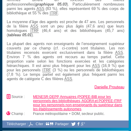
professionnelles(
graphique 05.03
). Particulièrement nombreuses
parmi les agents
ASS
(83 %), elles représentent 69 % des corps de
bibliothèque et 55 % des
ITRF
.
La moyenne d’âge des agents est proche de 47 ans. Les personnels
de la filière
ASS
sont un peu plus âgés (47,6 ans) que leurs
homologues
ITRF
(46,4 ans) et des bibliothèques (45,7 ans)
(
tableau 05.01
).
La plupart des agents non enseignants de l’enseignement supérieur
couverts par ce champ (cf. ci-contre) sont titulaires. Les non
titulaires recensés exercent exclusivement dans la filière
ASS
.
Environ 7 % des agents ont recours au temps partiel. Cette
proportion varie selon les fonctions exercées et les catégories
hiérarchiques. Il est ainsi plus fréquent pour les
ASS
(16,9 %) que
pour les personnels
ITRF
(3 %) ou les personnels de bibliothèques
(7,8 %). Le temps partiel est également plus fréquent parmi les
agents de catégorie C des filières
ASS
.
Danielle Prouteau
📄
Source :
MENESR-DEPP, Annuaires (POPEE-BIB pour les
personnels des bibliothèques, AGORA et POPPEE-ITRF
pour les personnels non-enseignants du supérieur dans
les établissements autonomes
.

Champ :
France métropolitaine + DOM, secteur public.
Télécharger :
Citer :
Partager :


