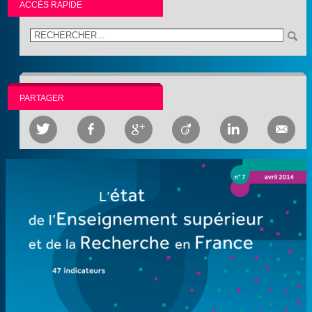
ACCÈS RAPIDE
PARTAGER





