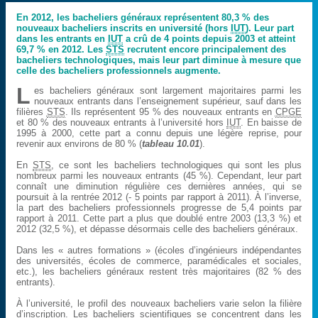
En 2012, les bacheliers généraux représentent 80,3 % des
nouveaux bacheliers inscrits en université (hors
IUT
). Leur part
dans les entrants en
IUT
a crû de 4 points depuis 2003 et atteint
69,7 % en 2012. Les
STS
recrutent encore principalement des
bacheliers technologiques, mais leur part diminue à mesure que
celle des bacheliers professionnels augmente.
L
es bacheliers généraux sont largement majoritaires parmi les
nouveaux entrants dans l’enseignement supérieur, sauf dans les
filières
STS
. Ils représentent 95 % des nouveaux entrants en
CPGE
et 80 % des nouveaux entrants à l’université hors
IUT
. En baisse de
1995 à 2000, cette part a connu depuis une légère reprise, pour
revenir aux environs de 80 % (
tableau 10.01
).
En
STS
, ce sont les bacheliers technologiques qui sont les plus
nombreux parmi les nouveaux entrants (45 %). Cependant, leur part
connaît une diminution régulière ces dernières années, qui se
poursuit à la rentrée 2012 (- 5 points par rapport à 2011). À l’inverse,
la part des bacheliers professionnels progresse de 5,4 points par
rapport à 2011. Cette part a plus que doublé entre 2003 (13,3 %) et
2012 (32,5 %), et dépasse désormais celle des bacheliers généraux.
Dans les « autres formations » (écoles d’ingénieurs indépendantes
des universités, écoles de commerce, paramédicales et sociales,
etc.), les bacheliers généraux restent très majoritaires (82 % des
entrants).
À l’université, le profil des nouveaux bacheliers varie selon la filière
d’inscription. Les bacheliers scientifiques se concentrent dans les