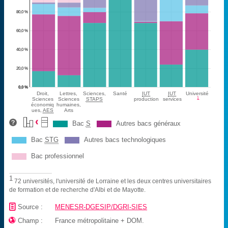
80,0 %
60,0 %
40,0 %
20,0 %
0,0 %
Droit,
Lettres,
Sciences,
Santé
IUT
IUT
Université
1
Sciences
Sciences
STAPS
production
services
économiq
humaines,
ues,
AES
Arts
Bac
S
Autres bacs généraux
Bac
STG
Autres bacs technologiques
Bac professionnel
1
72 universités, l'université de Lorraine et les deux centres universitaires
de formation et de recherche d'Albi et de Mayotte.
📄
Source :
MENESR-DGESIP/DGRI-SIES

Champ :
France métropolitaine + DOM.