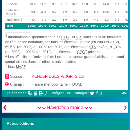
Ouvriers
13,8
14,2
9,8
10,7
16,5
15,8
13,9
14,0
5,1
6,5
Retraités,
9,5
11,8
6,0
7,9
6,9
7,8
8,7
10,5
6,3
6,0
inactifs
Indéterminé
4,4
6,1
2,9
3,9
2,9
3,5
4,0
5,3
3,6
6,2
Total
100,0
100,0
100,0
100,0
100,0
100,0
100,0
100,0
100,0
100,0
1
Informations disponibles pour les
CPGE
et
STS
sous tutelle du ministère
de l'éducation nationale, soit tous les élèves du public (en 2003 et 2012),
69,5 % (en 2003) et 100 % (en 2012) des élèves des
STS
privées, 91,3 %
(en 2003) et 100 % (en 2012) des élèves des
CPGE
privées.
2
Les effectifs de l'université de Lorraine devenue grand établissement sont
comptabilisés dans les effectifs universitaires.
3
hors
MAAF
.
📄
Source :
MENESR-DGESIP/DGRI-SIES

Champ :
France métropolitaine + DOM.

Télécharger :
Intégrer : <\>
Partager :





Navigation rapide
Autres éditions