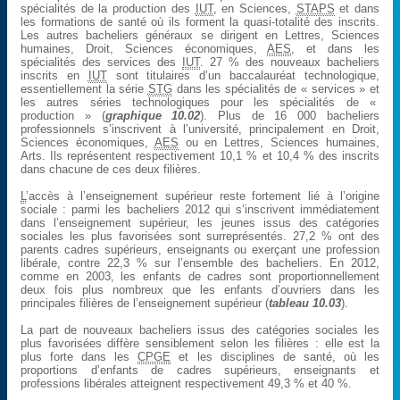
spécialités de la production des
IUT
, en Sciences,
STAPS
et dans
les formations de santé où ils forment la quasi-totalité des inscrits.
Les autres bacheliers généraux se dirigent en Lettres, Sciences
humaines, Droit, Sciences économiques,
AES
, et dans les
spécialités des services des
IUT
. 27 % des nouveaux bacheliers
inscrits en
IUT
sont titulaires d’un baccalauréat technologique,
essentiellement la série
STG
dans les spécialités de « services » et
les autres séries technologiques pour les spécialités de «
production » (
graphique 10.02
). Plus de 16 000 bacheliers
professionnels s’inscrivent à l’université, principalement en Droit,
Sciences économiques,
AES
ou en Lettres, Sciences humaines,
Arts. Ils représentent respectivement 10,1 % et 10,4 % des inscrits
dans chacune de ces deux filières.
L
’accès à l’enseignement supérieur reste fortement lié à l’origine
sociale : parmi les bacheliers 2012 qui s’inscrivent immédiatement
dans l’enseignement supérieur, les jeunes issus des catégories
sociales les plus favorisées sont surreprésentés. 27,2 % ont des
parents cadres supérieurs, enseignants ou exerçant une profession
libérale, contre 22,3 % sur l’ensemble des bacheliers. En 2012,
comme en 2003, les enfants de cadres sont proportionnellement
deux fois plus nombreux que les enfants d’ouvriers dans les
principales filières de l’enseignement supérieur (
tableau 10.03
).
La part de nouveaux bacheliers issus des catégories sociales les
plus favorisées diffère sensiblement selon les filières : elle est la
plus forte dans les
CPGE
et les disciplines de santé, où les
proportions d’enfants de cadres supérieurs, enseignants et
professions libérales atteignent respectivement 49,3 % et 40 %.