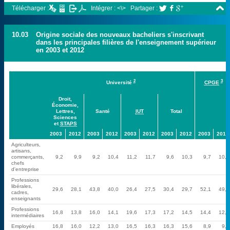

Télécharger :
Intégrer : <\>
Partager :



10.03
Origine sociale des nouveaux bacheliers s'inscrivant
dans les principales filières de l'enseignement supérieur
en 2003 et 2012
2
3
Université
CPGE
Droit,
Économie,
Lettres,
Santé
IUT
Total
Sciences
et
STAPS
2003
2012
2003
2012
2003
2012
2003
2012
2003
2012
Agriculteurs,
artisans,
commerçants,
9,2
9,9
9,2
10,4
11,2
11,7
9,6
10,3
9,7
10,4
chefs
d'entreprise
Professions
libérales,
29,6
28,1
43,8
40,0
26,4
27,5
30,4
29,7
52,1
49,3
cadres,
enseignants
Professions
16,8
13,8
16,0
14,1
19,6
17,3
17,2
14,5
14,4
12,2
intermédiaires
Employés
16,8
16,0
12,2
13,0
16,5
16,3
16,3
15,6
8,9
9,4