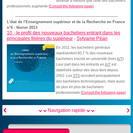
diminue à mesure que celle des bacheliers
professionnels augmente
[
Consult the following page
]
L'état de l'Enseignement supérieur et de la Recherche en France
n°6 - février 2013
10 -
le profil des nouveaux bacheliers entrant dans les
principales filières du supérieur
-
Sylvaine Péan
En 2011, les bacheliers généraux
représentent 80,7 % des nouveaux
bacheliers inscrits en université (hors
IUT
).
Leur part dans les entrants en
IUT
est
stabilisée autour des deux tiers depuis
2002. Les
STS
recrutent principalement
des bacheliers technologiques, mais aussi
de plus en plus de bacheliers
professionnels
[
Consult the following page
]


Navigation rapide