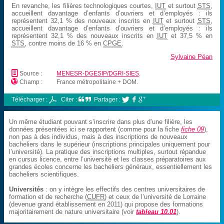
En revanche, les filières technologiques courtes,
IUT
et surtout
STS
,
accueillent davantage d’enfants d’ouvriers et d’employés : ils
représentent 32,1 % des nouveaux inscrits en
IUT
et surtout
STS
,
accueillent davantage d’enfants d’ouvriers et d’employés : ils
représentent 32,1 % des nouveaux inscrits en
IUT
et 37,5 % en
STS
, contre moins de 16 % en
CPGE
.
Sylvaine Péan
📄
Source :
MENESR-DGESIP/DGRI-SIES
.

Champ :
France métropolitaine + DOM.
Télécharger :
Citer :
Partager :



Un même étudiant pouvant s’inscrire dans plus d’une filière, les
données présentées ici se rapportent (comme pour la fiche
fiche 09
),
non pas à des individus, mais à des inscriptions de nouveaux
bacheliers dans le supérieur (inscriptions principales uniquement pour
l’université). La pratique des inscriptions multiples, surtout répandue
en cursus licence, entre l’université et les classes préparatoires aux
grandes écoles concerne les bacheliers généraux, essentiellement les
bacheliers scientifiques.
Universités
: on y intègre les effectifs des centres universitaires de
formation et de recherche (
CUFR
) et ceux de l’université de Lorraine
(devenue grand établissement en 2011) qui propose des formations
majoritairement de nature universitaire (voir
tableau 10.01
).