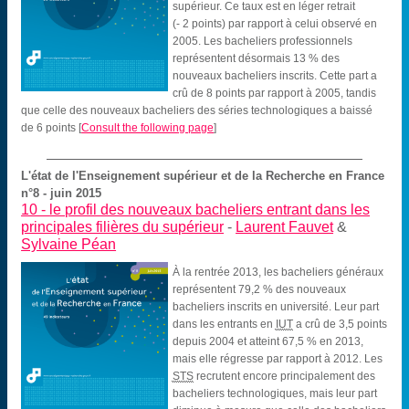
supérieur. Ce taux est en léger retrait
(- 2 points) par rapport à celui observé en
2005. Les bacheliers professionnels
représentent désormais 13 % des
nouveaux bacheliers inscrits. Cette part a
crû de 8 points par rapport à 2005, tandis
que celle des nouveaux bacheliers des séries technologiques a baissé
de 6 points
[
Consult the following page
]
L'état de l'Enseignement supérieur et de la Recherche en France
n°8 - juin 2015
10 -
le profil des nouveaux bacheliers entrant dans les
principales filières du supérieur
-
Laurent Fauvet
&
Sylvaine Péan
À la rentrée 2013, les bacheliers généraux
représentent 79,2 % des nouveaux
bacheliers inscrits en université. Leur part
dans les entrants en
IUT
a crû de 3,5 points
depuis 2004 et atteint 67,5 % en 2013,
mais elle régresse par rapport à 2012. Les
STS
recrutent encore principalement des
bacheliers technologiques, mais leur part