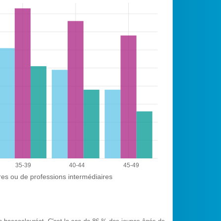
35-39
40-44
45-49
es ou de professions intermédiaires