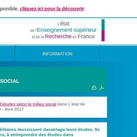
sponible,
cliquez-ici pour la découvrir
.
état
L'
Enseignement supérieur
de l'
Recherche
France
et de la
en
INFORMATION
 SOCIAL
d'études selon le milieu social
dans L'état de
- Avril 2017
diaires réussissent davantage leurs études. Ils
rs, à entreprendre des études dans