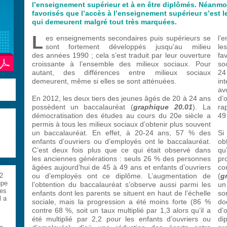
l’enseignement supérieur et à en être diplômés. Néanmoi
favorisés que l’accès à l’enseignement supérieur s’est l
qui demeurent malgré tout très marquées.
L
es enseignements secondaires puis supérieurs se
l’
sont fortement développés jusqu’au milieu
le
des années 1990 ; cela s’est traduit par leur ouverture
fa
croissante à l’ensemble des milieux sociaux. Pour
so
autant, des différences entre milieux sociaux
24
demeurent, même si elles se sont atténuées.
in
av
En 2012, les deux tiers des jeunes âgés de 20 à 24 ans
d’
possèdent un baccalauréat (
graphique 20.01
). La
ra
démocratisation des études au cours du 20e siècle a
49
permis à tous les milieux sociaux d’obtenir plus souvent
un baccalauréat. En effet, à 20-24 ans, 57 % des
Si
enfants d’ouvriers ou d’employés ont le baccalauréat.
ob
C’est deux fois plus que ce qui était observé dans
qu
les anciennes générations : seuls 26 % des personnes
pr
âgées aujourd’hui de 45 à 49 ans et enfants d’ouvriers
co
ou d’employés ont ce diplôme. L’augmentation de
(
g
2
upe
l’obtention du baccalauréat s’observe aussi parmi les
un
mes
enfants dont les parents se situent en haut de l’échelle
so
l a
sociale, mais la progression a été moins forte (86 %
do
contre 68 %, soit un taux multiplié par 1,3 alors qu’il a
d’
été multiplié par 2,2 pour les enfants d’ouvriers ou
di