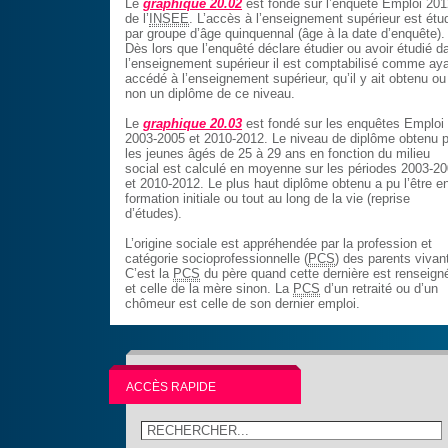
Le
graphique 20.02
est fondé sur l’enquête Emploi 201
de l’
INSEE
. L’accès à l’enseignement supérieur est étu
par groupe d’âge quinquennal (âge à la date d’enquête).
Dès lors que l’enquêté déclare étudier ou avoir étudié d
l’enseignement supérieur il est comptabilisé comme ay
accédé à l’enseignement supérieur, qu’il y ait obtenu ou
non un diplôme de ce niveau.
Le
graphique 20.03
est fondé sur les enquêtes Emploi
2003-2005 et 2010-2012. Le niveau de diplôme obtenu p
les jeunes âgés de 25 à 29 ans en fonction du milieu
social est calculé en moyenne sur les périodes 2003-2
et 2010-2012. Le plus haut diplôme obtenu a pu l’être e
formation initiale ou tout au long de la vie (reprise
d’études).
L’origine sociale est appréhendée par la profession et
catégorie socioprofessionnelle (
PCS
) des parents vivan
C’est la
PCS
du père quand cette dernière est renseign
et celle de la mère sinon. La
PCS
d’un retraité ou d’un
chômeur est celle de son dernier emploi.
ACCÈS RAPIDE