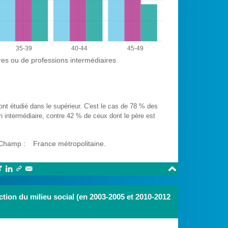
35-39
40-44
45-49
es ou de professions intermédiaires
nt étudié dans le supérieur. C'est le cas de 78 % des
n intermédiaire, contre 42 % de ceux dont le père est
Champ :
France métropolitaine.





tion du milieu social (en 2003-2005 et 2010-2012