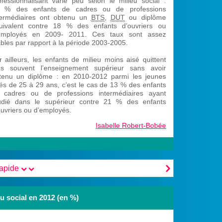
ofessionnalisant varie peu selon le milieu social :
 % des enfants de cadres ou de professions
termédiaires ont obtenu un
BTS
,
DUT
ou diplôme
uivalent contre 18 % des enfants d’ouvriers ou
employés en 2009- 2011. Ces taux sont assez
ables par rapport à la période 2003-2005.
r ailleurs, les enfants de milieu moins aisé quittent
us souvent l’enseignement supérieur sans avoir
tenu un diplôme : en 2010-2012 parmi les jeunes
és de 25 à 29 ans, c’est le cas de 13 % des enfants
 cadres ou de professions intermédiaires ayant
udié dans le supérieur contre 21 % des enfants
ouvriers ou d’employés.
Isabelle Robert-Bobée

rapide
eu social en 2012 (en %)