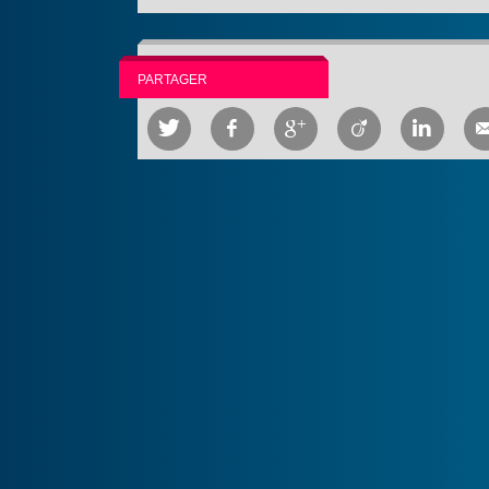
PARTAGER




