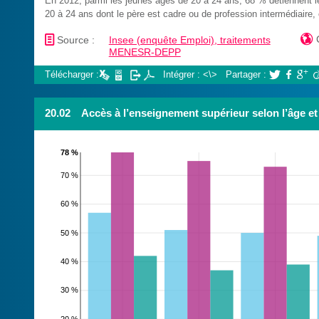
En 2012, parmi les jeunes âgés de 20 à 24 ans, 68 % détiennent l
20 à 24 ans dont le père est cadre ou de profession intermédiaire,
📄

Source :
Insee (enquête Emploi), traitements
MENESR-DEPP
Télécharger :
Intégrer : <\>
Partager :



20.02
Accès à l’enseignement supérieur selon l’âge et 
78 %
70 %
60 %
50 %
40 %
30 %