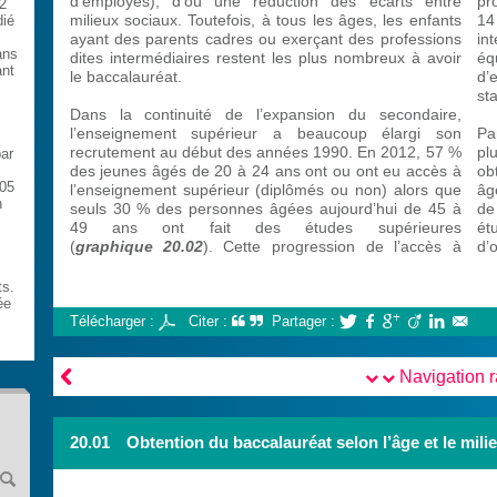
d’employés), d’où une réduction des écarts entre
pr
2
milieux sociaux. Toutefois, à tous les âges, les enfants
14
dié
ayant des parents cadres ou exerçant des professions
in
ans
dites intermédiaires restent les plus nombreux à avoir
éq
ant
le baccalauréat.
d’
st
Dans la continuité de l’expansion du secondaire,
l’enseignement supérieur a beaucoup élargi son
Pa
recrutement au début des années 1990. En 2012, 57 %
pl
ar
des jeunes âgés de 20 à 24 ans ont ou ont eu accès à
ob
005
l’enseignement supérieur (diplômés ou non) alors que
âg
n
seuls 30 % des personnes âgées aujourd’hui de 45 à
de
49 ans ont fait des études supérieures
ét
(
graphique 20.02
). Cette progression de l’accès à
d’
ts.
ée
Télécharger :
Citer :
Partager :







Navigation 
20.01
Obtention du baccalauréat selon l’âge et le mili