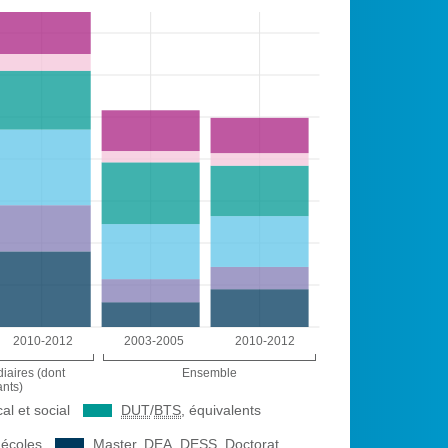
2010-2012
2003-2005
2010-2012
iaires (dont
Ensemble
nts)
l et social
DUT
/
BTS
, équivalents
écoles
Master,
DEA
,
DESS
, Doctorat