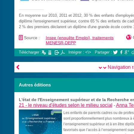
En moyenne sur 2010, 2011 et 2012, 30 % des enfants d'employés 
diplôme l'enseignement supérieur, contre 65 % des enfants de cadr
2 % des premiers déclarent un diplôme d'une grande école contre
📄

Source :
Insee (enquête Emploi), traitements
MENESR-DEPP
Télécharger :
Intégrer : <\>
Partager :




Navigation 
Autres éditions
L'état de l'Enseignement supérieur et de la Recherche en
21 -
le niveau d'études selon le milieu social
-
Anna Te
Les enfants de parents cadres ou de profess
sont proportionnellement plus nombreux à ê
l’enseignement supérieur et à en être dipl
favorisés que l’accès à l’enseignement supér