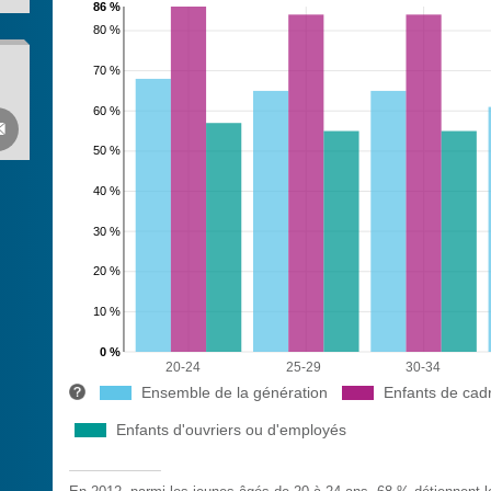
86 %
80 %
70 %
60 %

50 %
40 %
30 %
20 %
10 %
0 %
20-24
25-29
30-34
Ensemble de la génération
Enfants de cadr
Enfants d'ouvriers ou d'employés