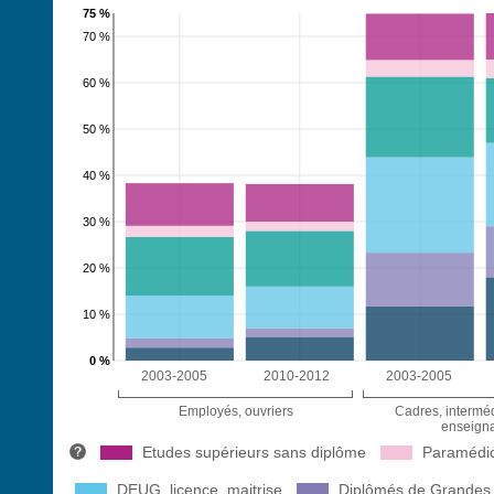
75 %
70 %
60 %
50 %
40 %
30 %
20 %
10 %
0 %
2003-2005
2010-2012
2003-2005
Employés, ouvriers
Cadres, interméd
enseigna
Etudes supérieurs sans diplôme
Paramédica
DEUG, licence, maitrise
Diplômés de Grandes 