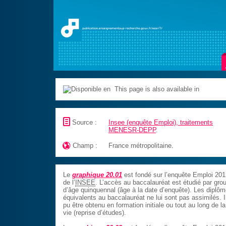
This page is also available in
📄
Source :
Insee (enquête Emploi), traitements
MENESR-DEPP
.

Champ :
France métropolitaine.
Le
graphique 20.01
est fondé sur l’enquête Emploi 201
de l’
INSEE
. L’accès au baccalauréat est étudié par gro
d’âge quinquennal (âge à la date d’enquête). Les diplô
équivalents au baccalauréat ne lui sont pas assimilés. I
pu être obtenu en formation initiale ou tout au long de la
vie (reprise d’études).