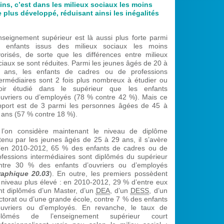
ns, c’est dans les milieux sociaux les moins
e plus développé, réduisant ainsi les inégalités
enseignement supérieur est là aussi plus forte parmi
s enfants issus des milieux sociaux les moins
vorisés, de sorte que les différences entre milieux
ciaux se sont réduites. Parmi les jeunes âgés de 20 à
 ans, les enfants de cadres ou de professions
termédiaires sont 2 fois plus nombreux à étudier ou
oir étudié dans le supérieur que les enfants
ouvriers ou d’employés (78 % contre 42 %). Mais ce
pport est de 3 parmi les personnes âgées de 45 à
 ans (57 % contre 18 %).
 l’on considère maintenant le niveau de diplôme
tenu par les jeunes âgés de 25 à 29 ans, il s’avère
’en 2010-2012, 65 % des enfants de cadres ou de
ofessions intermédiaires sont diplômés du supérieur
ntre 30 % des enfants d’ouvriers ou d’employés
raphique 20.03
). En outre, les premiers possèdent
 niveau plus élevé : en 2010-2012, 29 % d’entre eux
nt diplômés d’un Master, d’un
DEA
, d’un
DESS
, d’un
ctorat ou d’une grande école, contre 7 % des enfants
ouvriers ou d’employés. En revanche, le taux de
plômés de l’enseignement supérieur court