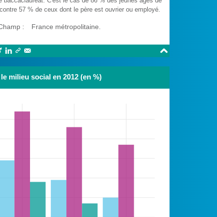
e baccaclauréat. C'est le cas de 86 % des jeunes âgés de
 contre 57 % de ceux dont le père est ouvrier ou employé.
Champ :
France métropolitaine.





le milieu social en 2012 (en %)