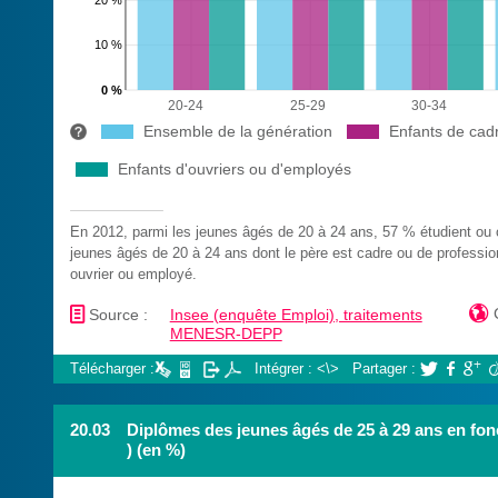
20 %
10 %
0 %
20-24
25-29
30-34
Ensemble de la génération
Enfants de cadr
Enfants d'ouvriers ou d'employés
En 2012, parmi les jeunes âgés de 20 à 24 ans, 57 % étudient ou o
jeunes âgés de 20 à 24 ans dont le père est cadre ou de professio
ouvrier ou employé.
📄

Source :
Insee (enquête Emploi), traitements
MENESR-DEPP
Télécharger :
Intégrer : <\>
Partager :



20.03
Diplômes des jeunes âgés de 25 à 29 ans en fonc
) (en %)