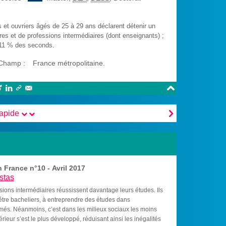
et ouvriers âgés de 25 à 29 ans déclarent détenir un
es et de professions intermédiaires (dont enseignants) ;
 11 % des seconds.
Champ :
France métropolitaine.






rapide
 France n°10 - Avril 2017
stas
ions intermédiaires réussissent davantage leurs études. Ils
tre bacheliers, à entreprendre des études dans
ômés. Néanmoins, c’est dans les milieux sociaux les moins
ieur s’est le plus développé, réduisant ainsi les inégalités