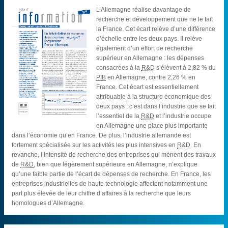
L’Allemagne réalise davantage de
recherche et développement que ne le fait
la France. Cet écart relève d’une différence
d’échelle entre les deux pays. Il relève
également d’un effort de recherche
supérieur en Allemagne : les dépenses
consacrées à la
R&D
s’élèvent à 2,82 % du
PIB
en Allemagne, contre 2,26 % en
France. Cet écart est essentiellement
attribuable à la structure économique des
deux pays : c’est dans l’industrie que se fait
l’essentiel de la
R&D
et l’industrie occupe
en Allemagne une place plus importante
dans l’économie qu’en France. De plus, l’industrie allemande est
fortement spécialisée sur les activités les plus intensives en
R&D
. En
revanche, l’intensité de recherche des entreprises qui mènent des travaux
de
R&D
, bien que légèrement supérieure en Allemagne, n’explique
qu’une faible partie de l’écart de dépenses de recherche. En France, les
entreprises industrielles de haute technologie affectent notamment une
part plus élevée de leur chiffre d’affaires à la recherche que leurs
homologues d’Allemagne.