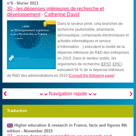
n°6 - février 2013
30 -
les dépenses intérieures de recherche et
développement
-
Catherine David
Dans le secteur privé, cinq branches de
recherche (automobile, pharmacie,
aéronautique, composants électroniques et
activités informatiques et service
d’information…) exécutent la moitié de la
dépense intérieure de R&D des entreprises
en 2010. Dans le secteur public, les
organismes de recherche (
EPST
,
EPIC
)
exécutent 56 % de la dépense intérieure
de R&D des administrations en 2010
[
Consult the following page
]


Navigation rapide
Traduction
Higher education & research in France, facts and figures 8th
edition - November 2015