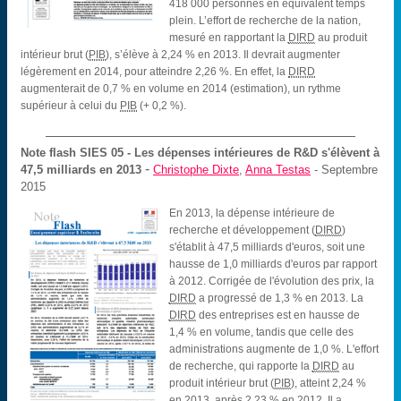
418 000 personnes en équivalent temps
plein. L’effort de recherche de la nation,
mesuré en rapportant la
DIRD
au produit
intérieur brut (
PIB
), s’élève à 2,24 % en 2013. Il devrait augmenter
légèrement en 2014, pour atteindre 2,26 %. En effet, la
DIRD
augmenterait de 0,7 % en volume en 2014 (estimation), un rythme
supérieur à celui du
PIB
(+ 0,2 %).
Note flash SIES
05 - Les dépenses intérieures de R&D s'élèvent à
-
47,5 milliards en 2013
Christophe Dixte
,
Anna Testas
- Septembre
2015
En 2013, la dépense intérieure de
recherche et développement (
DIRD
)
s'établit à 47,5 milliards d'euros, soit une
hausse de 1,0 milliards d'euros par rapport
à 2012. Corrigée de l'évolution des prix, la
DIRD
a progressé de 1,3 % en 2013. La
DIRD
des entreprises est en hausse de
1,4 % en volume, tandis que celle des
administrations augmente de 1,0 %. L'effort
de recherche, qui rapporte la
DIRD
au
produit intérieur brut (
PIB
), atteint 2,24 %
en 2013, après 2,23 % en 2012. Il a