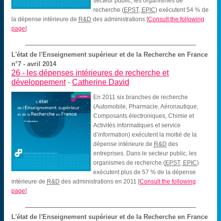
secteur public, les organismes de
recherche (
EPST
,
EPIC
) exécutent 54 % de
la dépense intérieure de
R&D
des administrations
[
Consult the following
page
]
L'état de l'Enseignement supérieur et de la Recherche en France
n°7 - avril 2014
26 -
les dépenses intérieures de recherche et
développement
-
Catherine David
En 2011 six branches de recherche
(Automobile, Pharmacie, Aéronautique,
Composants électroniques, Chimie et
Activités informatiques et service
d’information) exécutent la moitié de la
dépense intérieure de
R&D
des
entreprises. Dans le secteur public, les
organismes de recherche (
EPST
,
EPIC
)
exécutent plus de 57 % de la dépense
intérieure de
R&D
des administrations en 2011
[
Consult the following
page
]
L'état de l'Enseignement supérieur et de la Recherche en France