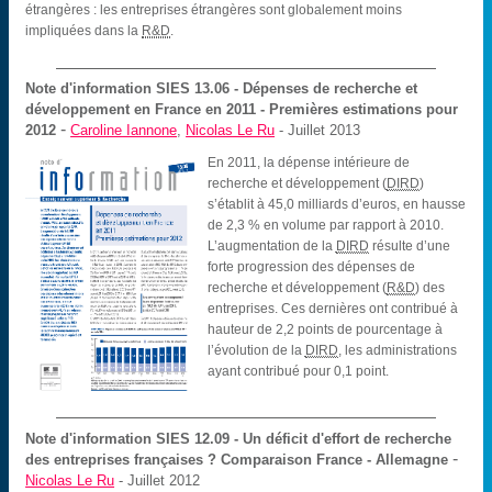
étrangères : les entreprises étrangères sont globalement moins
impliquées dans la
R&D
.
Note d'information SIES
13.06 - Dépenses de recherche et
développement en France en 2011 - Premières estimations pour
-
2012
Caroline Iannone
,
Nicolas Le Ru
- Juillet 2013
En 2011, la dépense intérieure de
recherche et développement (
DIRD
)
s’établit à 45,0 milliards d’euros, en hausse
de 2,3 % en volume par rapport à 2010.
L’augmentation de la
DIRD
résulte d’une
forte progression des dépenses de
recherche et développement (
R&D
) des
entreprises. Ces dernières ont contribué à
hauteur de 2,2 points de pourcentage à
l’évolution de la
DIRD
, les administrations
ayant contribué pour 0,1 point.
Note d'information SIES
12.09 - Un déficit d'effort de recherche
-
des entreprises françaises ? Comparaison France - Allemagne
Nicolas Le Ru
- Juillet 2012