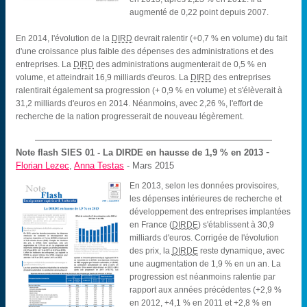
augmenté de 0,22 point depuis 2007.
En 2014, l'évolution de la
DIRD
devrait ralentir (+0,7 % en volume) du fait
d'une croissance plus faible des dépenses des administrations et des
entreprises. La
DIRD
des administrations augmenterait de 0,5 % en
volume, et atteindrait 16,9 milliards d'euros. La
DIRD
des entreprises
ralentirait également sa progression (+ 0,9 % en volume) et s'élèverait à
31,2 milliards d'euros en 2014. Néanmoins, avec 2,26 %, l'effort de
recherche de la nation progresserait de nouveau légèrement.
-
Note flash SIES
01 - La DIRDE en hausse de 1,9 % en 2013
Florian Lezec
,
Anna Testas
- Mars 2015
En 2013, selon les données provisoires,
les dépenses intérieures de recherche et
développement des entreprises implantées
en France (
DIRDE
) s'établissent à 30,9
milliards d'euros. Corrigée de l'évolution
des prix, la
DIRDE
reste dynamique, avec
une augmentation de 1,9 % en un an. La
progression est néanmoins ralentie par
rapport aux années précédentes (+2,9 %
en 2012, +4,1 % en 2011 et +2,8 % en