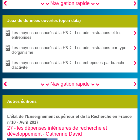


Navigation rapide
Jeux de données ouvertes (open data)

Les moyens consacrés à la R&D : Les administrations et les
entreprises

Les moyens consacrés à la R&D : Les administrations par type
d'organisme

Les moyens consacrés à la R&D : Les entreprises par branche
d'activité


Navigation rapide
Autres éditions
L'état de l'Enseignement supérieur et de la Recherche en France
n°10 - Avril 2017
27 -
les dépenses intérieures de recherche et
développement
-
Catherine David