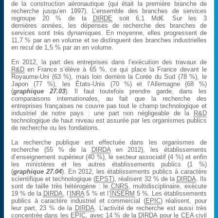
de la construction aéronautique (qui était la première branche de
recherche jusqu’en 1997). L’ensemble des branches de services
regroupe 20 % de la
DIRDE
soit 6,1 Md€. Sur les 3
dernières années, les dépenses de recherche des branches de
services sont très dynamiques. En moyenne, elles progressent de
11,7 % par an en volume et se distinguent des branches industrielles
en recul de 1,5 % par an en volume.
En 2012, la part des entreprises dans l’exécution des travaux de
R&D
en France s’élève à 65 %, ce qui place la France devant le
Royaume-Uni (63 %), mais loin derrière la Corée du Sud (78 %), le
Japon (77 %), les États-Unis (70 %) et l’Allemagne (68 %)
(
graphique 27.03
). Il faut toutefois prendre garde, dans les
comparaisons internationales, au fait que la recherche des
entreprises françaises ne couvre pas tout le champ technologique et
industriel de notre pays : une part non négligeable de la
R&D
technologique de haut niveau est assurée par les organismes publics
de recherche ou les fondations.
La recherche publique est effectuée dans les organismes de
recherche (55 % de la
DIRDA
en 2012), les établissements
d’enseignement supérieur (40 %), le secteur associatif (4 %) et enfin
les ministères et les autres établissements publics (1 %)
(
graphique 27.04
). En 2012, les établissements publics à caractère
scientifique et technologique (
EPST
), réalisent 32 % de la
DIRDA
. Ils
sont de taille très hétérogène : le
CNRS
, multidisciplinaire, exécute
19 % de la
DIRDA
, l’
INRA
5 % et l’
INSERM
5 %. Les établissements
publics à caractère industriel et commercial (
EPIC
) réalisent, pour
leur part, 23 % de la
DIRDA
. L’activité de recherche est aussi très
concentrée dans les
EPIC
, avec 14 % de la
DIRDA
pour le
CEA
civil