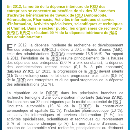
En 2012, la moitié de la dépense intérieure de
R&D
des
entreprises se concentre au bénéfice de six des 32 branches
d'activités bénéficiaires de travaux de
R&D
(Automobile,
Aéronautique, Pharmacie, Activités informatiques et service
d’information, Activités spécialisées, scientifiques et techniques
et Chimie). Dans le secteur public, les organismes de recherche
(
EPST
,
EPIC
) exécutent 55 % de la dépense intérieure de
R&D
des administrations.
E
n 2012, la dépense intérieure de recherche et développement
des entreprises (
DIRDE
) s’élève à 30,1 milliards d’euros (Md€),
celle des administrations (
DIRDA
) représente 16,5 Md€. Par rapport
à 2011, l’évolution de la
DIRD
résulte principalement de la hausse
des dépenses des entreprises (3,0 % à prix constants), la dépense
des administrations restant stable (0,1 % à prix constants)
(
tableau 27.01
). En 2013, la progression de la
DIRD
devrait ralentir
(0,5 % en volume) sous l’effet d’une progression plus faible (0,8 %)
de la
DIRD
des entreprises et d’une quasi-stagnation de la dépense
des administrations (0,1 %).
La répartition de la
DIRDE
dans les principales branches de
recherche témoigne d’une concentration importante (
tableau 27.02
).
Six branches sur 32 sont irriguées par la moitié du potentiel de
R&D
:
l’industrie automobile (15 % de la
DIRDE
), la construction
aéronautique et spatiale (11 %), l’industrie pharmaceutique (10 %),
les activités informatiques et services d’information (7 %), les
activités spécialisées, scientifiques et techniques qui représentent
6 % et l’industrie chimique (5 %). En une dizaine d’années, la
position de l’automobile s’est renforcée, principalement au détriment