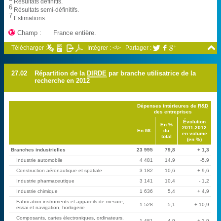
Résultats définitfs.
6
Résultats semi-définitifs.
7
Estimations.

Champ :
France entière.

Télécharger :
Intégrer : <\>
Partager :



27.02
Répartition de la
DIRDE
par branche utilisatrice de la
recherche en 2012
Dépenses intérieures de
R&D
des entreprises
Évolution
En %
2011-2012
En M€
du
en volume
total
(en %)
Branches industrielles
23 995
79,8
+ 1,3
Industrie automobile
4 481
14,9
-5,9
Construction aéronautique et spatiale
3 182
10,6
+ 9,6
Industrie pharmaceutique
3 141
10,4
- 1,2
Industrie chimique
1 636
5,4
+ 4,9
Fabrication instruments et appareils de mesure,
1 528
5,1
+ 10,9
essai et navigation, horlogerie
Composants, cartes électroniques, ordinateurs,
1 481
4,9
+ 2,9