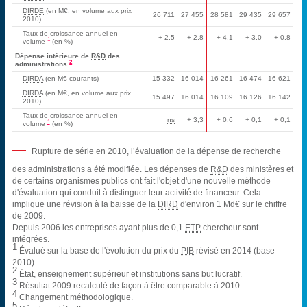
DIRDE
(en M€, en volume aux prix
26 711
27 455
28 581
29 435
29 657
2010)
Taux de croissance annuel en
+ 2,5
+ 2,8
+ 4,1
+ 3,0
+ 0,8
1
volume
(en %)
Dépense intérieure de
R&D
des
2
administrations
DIRDA
(en M€ courants)
15 332
16 014
16 261
16 474
16 621
DIRDA
(en M€, en volume aux prix
15 497
16 014
16 109
16 126
16 142
2010)
Taux de croissance annuel en
ns
+ 3,3
+ 0,6
+ 0,1
+ 0,1
1
volume
(en %)
Rupture de série en 2010, l’évaluation de la dépense de recherche
des administrations a été modifiée. Les dépenses de
R&D
des ministères et
de certains organismes publics ont fait l'objet d'une nouvelle méthode
d'évaluation qui conduit à distinguer leur activité de financeur. Cela
implique une révision à la baisse de la
DIRD
d'environ 1 Md€ sur le chiffre
de 2009.
Depuis 2006 les entreprises ayant plus de 0,1
ETP
chercheur sont
intégrées.
1
Évalué sur la base de l'évolution du prix du
PIB
révisé en 2014 (base
2010).
2
État, enseignement supérieur et institutions sans but lucratif.
3
Résultat 2009 recalculé de façon à être comparable à 2010.
4
Changement méthodologique.
5