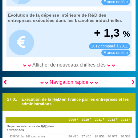
Voir :
Partager :
France entière
27. les dépenses intérieures de recherche et
Evolution de la dépense intérieure de R&D des
Extrait de la fiche "
".
développement
entreprises exécutées dans les branches industrielles
MENESR-DGESIP/DGRI-SIES
Source :
+ 1,3
%
2012 comparé à 2011
Voir :
Partager :
France entière
Afficher de nouveaux chiffres clés


Navigation rapide
27.01
Exécution de la
R&D
en France par les entreprises et les
administrations
3
4
5
6
7
2009
2010
2011
2012
2013
Dépense intérieure de
R&D
des
entreprises
DIRDE
(en M€ courants)
26 426
27 455
28 851
30 071
30 538