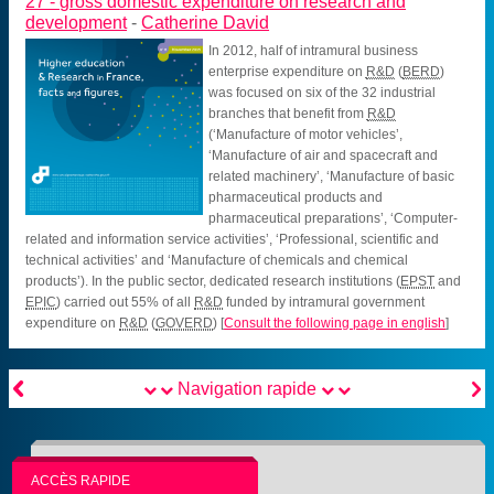
27 -
gross domestic expenditure on research and
development
-
Catherine David
In 2012, half of intramural business
enterprise expenditure on
R&D
(
BERD
)
was focused on six of the 32 industrial
branches that benefit from
R&D
(‘Manufacture of motor vehicles’,
‘Manufacture of air and spacecraft and
related machinery’, ‘Manufacture of basic
pharmaceutical products and
pharmaceutical preparations’, ‘Computer-
related and information service activities’, ‘Professional, scientific and
technical activities’ and ‘Manufacture of chemicals and chemical
products’). In the public sector, dedicated research institutions (
EPST
and
EPIC
) carried out 55% of all
R&D
funded by intramural government
expenditure on
R&D
(
GOVERD
)
[
Consult the following page in english
]


Navigation rapide
ACCÈS RAPIDE