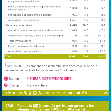
équipements périphériques
Fabrication de machines et équipements non
1 093
3,6
+ 5,7
compris ailleurs
Fabrication d'équipements électriques
991
3,3
+ 2,0
Autres branches industrielles
6 461
21,5
0,0
Branches de services
6 075
20,2
+ 3,6
Activités informatiques et services d'information
2 015
6,7
+ 7,0
Activités spécialisées, scientifiques et techniques
1 779
5,9
+ 17,5
Télécommunications
935
3,1
+ 14,4
Édition, audiovisuel et diffusion
908
3,1
+ 0,2
Autres branches de services
440
1,5
+ 12,3
Total
30 071
100,0
+ 3,0
1
Depuis 2008, les branches de recherche sont décrites à l'aide de la
nomenclature d'activité française révisée 2 (
NAF
rév.2).
📄
Source :
MENESR-DGESIP/DGRI-SIES

Champ :
France entière.

Télécharger :
Intégrer : <\>
Partager :



27.03
Part de la
DIRD
exécutée par les entreprises et les
administrations dans l'OCDE en 2012 (en %)