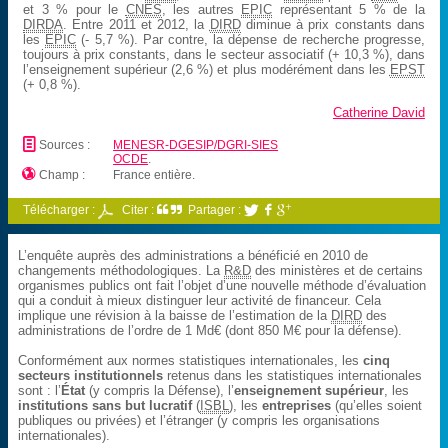
et 3 % pour le
CNES
, les autres
EPIC
représentant 5 % de la
DIRDA
. Entre 2011 et 2012, la
DIRD
diminue à prix constants dans
les
EPIC
(- 5,7 %). Par contre, la dépense de recherche progresse,
toujours à prix constants, dans le secteur associatif (+ 10,3 %), dans
l’enseignement supérieur (2,6 %) et plus modérément dans les
EPST
(+ 0,8 %).
Catherine David
📄
Sources :
MENESR-DGESIP/DGRI-SIES
OCDE
.

Champ :
France entière.
Télécharger :
Citer :
Partager :



L’enquête auprès des administrations a bénéficié en 2010 de
changements méthodologiques. La
R&D
des ministères et de certains
organismes publics ont fait l’objet d’une nouvelle méthode d’évaluation
qui a conduit à mieux distinguer leur activité de financeur. Cela
implique une révision à la baisse de l’estimation de la
DIRD
des
administrations de l’ordre de 1 Md€ (dont 850 M€ pour la défense).
Conformément aux normes statistiques internationales, les
cinq
secteurs institutionnels
retenus dans les statistiques internationales
sont : l’
État
(y compris la Défense), l’
enseignement supérieur
, les
institutions sans but lucratif
(
ISBL
), les
entreprises
(qu’elles soient
publiques ou privées) et l’étranger (y compris les organisations
internationales).