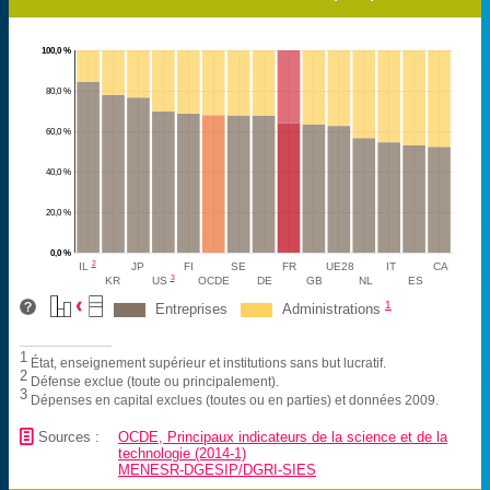
100,0 %
80,0 %
60,0 %
40,0 %
20,0 %
0,0 %
2
IL
JP
FI
SE
FR
UE28
IT
CA
3
KR
US
OCDE
DE
GB
NL
ES
1
Entreprises
Administrations
1
État, enseignement supérieur et institutions sans but lucratif.
2
Défense exclue (toute ou principalement).
3
Dépenses en capital exclues (toutes ou en parties) et données 2009.
📄
Sources :
OCDE, Principaux indicateurs de la science et de la
technologie (2014-1)
MENESR-DGESIP/DGRI-SIES