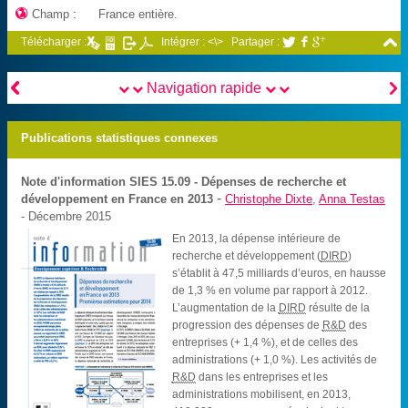

Champ :
France entière.

Télécharger :
Intégrer : <\>
Partager :





Navigation rapide
Publications statistiques connexes
Note d'information SIES
15.09 - Dépenses de recherche et
-
développement en France en 2013
Christophe Dixte
,
Anna Testas
- Décembre 2015
En 2013, la dépense intérieure de
recherche et développement (
DIRD
)
s’établit à 47,5 milliards d’euros, en hausse
de 1,3 % en volume par rapport à 2012.
L’augmentation de la
DIRD
résulte de la
progression des dépenses de
R&D
des
entreprises (+ 1,4 %), et de celles des
administrations (+ 1,0 %). Les activités de
R&D
dans les entreprises et les
administrations mobilisent, en 2013,