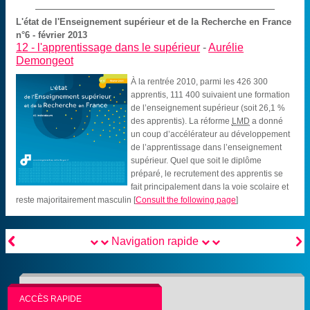
L'état de l'Enseignement supérieur et de la Recherche en France
n°6 - février 2013
12 -
l'apprentissage dans le supérieur
-
Aurélie
Demongeot
À la rentrée 2010, parmi les 426 300
apprentis, 111 400 suivaient une formation
de l’enseignement supérieur (soit 26,1 %
des apprentis). La réforme
LMD
a donné
un coup d’accélérateur au développement
de l’apprentissage dans l’enseignement
supérieur. Quel que soit le diplôme
préparé, le recrutement des apprentis se
fait principalement dans la voie scolaire et
reste majoritairement masculin
[
Consult the following page
]


Navigation rapide
ACCÈS RAPIDE