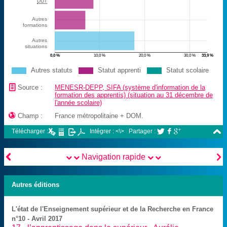
DUT
Autres
formations
Autres
situations
0,0 %
10,0 %
20,0 %
30,0 %
33,9 %
Autres statuts
Statut apprenti
Statut scolaire
📄
Source :
MENESR-DEPP, SIFA (système d'information de la
formation des apprentis) (situation au 31 décembre de
l'année scolaire)

Champ :
France métropolitaine + DOM.

Télécharger :
Intégrer : <\>
Partager :





Navigation rapide
Autres éditions
L'état de l'Enseignement supérieur et de la Recherche en France
n°10 - Avril 2017