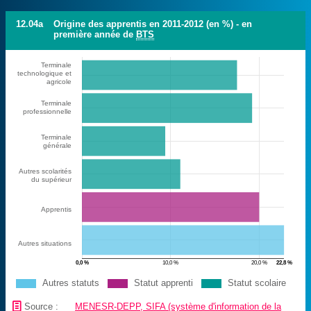
12.04a
Origine des apprentis en 2011-2012 (en %) - en
première année de
BTS
Terminale
technologique et
agricole
Terminale
professionnelle
Terminale
générale
Autres scolarités
du supérieur
Apprentis
Autres situations
0,0 %
10,0 %
20,0 %
22,8 %
Autres statuts
Statut apprenti
Statut scolaire
📄
Source :
MENESR-DEPP, SIFA (système d'information de la