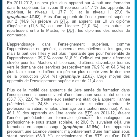
En 2011-2012, un peu plus d’un apprenti sur 4 suit une formation
dans le supérieur. Le niveau III représente 54,7 % des apprentis du
supérieur, le niveau II, 17,7 %, et le niveau I, 27,6 %
(
graphique 12.02
). Près d’un apprenti de l’enseignement supérieur
sur 2 (44,9 %) prépare un
BTS
, un apprenti sur 10 un diplôme
d’ingénieur (11,5 %) ou une Licence (11,0 %). Les autres se
répartissent entre le Master, le
DUT
, les diplômes des écoles de
commerce.
L’apprentissage dans l’enseignement supérieur, comme
l’apprentissage en général, concerne essentiellement les garçons
mais la part des filles y est plus importante que pour l’ensemble de
l’apprentissage : 39,7 % contre 31,8 %. Celle-ci est particulièrement
élevée pour les Masters et Licences, diplômes davantage tournés
vers le domaine des services (respectivement 76,9 % et 64,5 %) et
plus faible pour le diplôme d’ingénieur plus orienté vers le domaine
de la production (87,4 %) (
graphique 12.03
). L’âge moyen des
apprentis de l’enseignement supérieur est de 21,4 ans.
Plus de la moitié des apprentis de 1ère année de formation dans
l’enseignement supérieur vient d’une formation sous statut scolaire
(53,7 %), 22,0 % d’entre eux seulement était déjà apprenti l’année
précédente et 24,3% avait une autre situation (contrat de
professionnalisation, emploi, chômage ou situation inconnue). Ainsi,
46,1 % des apprentis en 1ère année de
BTS
en 2011-12, étaient
l’année précédente en terminale générale, technologique ou
professionnelle sous statut scolaire, et 20,0 % suivaient déjà une
formation en apprentissage (
graphique 12.04a
). Les apprentis
préparant une Licence viennent majoritairement d’une formation sous
statut scolaire (58,9 %), principalement d’un
BTS
ou d’un
DUT