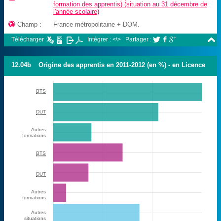
formation des apprentis) (situation au 31 décembre de
l'année scolaire)

Champ :
France métropolitaine + DOM.

Télécharger :
Intégrer : <\>
Partager :



12.04b
Origine des apprentis en 2011-2012 (en %) - en Licence
BTS
DUT
Autres
formations
BTS
DUT
Autres
formations
Autres
situations