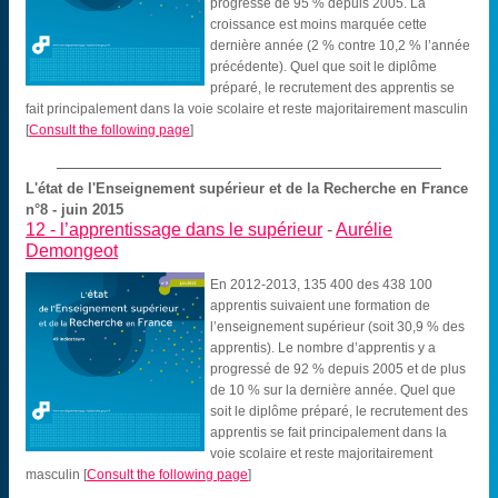
progressé de 95 % depuis 2005. La
croissance est moins marquée cette
dernière année (2 % contre 10,2 % l’année
précédente). Quel que soit le diplôme
préparé, le recrutement des apprentis se
fait principalement dans la voie scolaire et reste majoritairement masculin
[
Consult the following page
]
L'état de l'Enseignement supérieur et de la Recherche en France
n°8 - juin 2015
12 -
l’apprentissage dans le supérieur
-
Aurélie
Demongeot
En 2012-2013, 135 400 des 438 100
apprentis suivaient une formation de
l’enseignement supérieur (soit 30,9 % des
apprentis). Le nombre d’apprentis y a
progressé de 92 % depuis 2005 et de plus
de 10 % sur la dernière année. Quel que
soit le diplôme préparé, le recrutement des
apprentis se fait principalement dans la
voie scolaire et reste majoritairement
masculin
[
Consult the following page
]