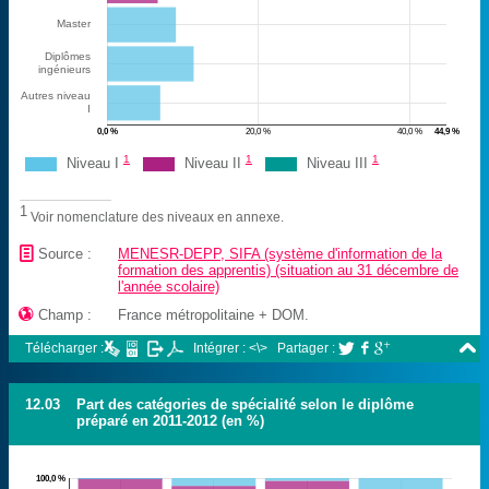
Master
Diplômes
ingénieurs
Autres niveau
I
0,0 %
20,0 %
40,0 %
44,9 %
1
1
1
Niveau I
Niveau II
Niveau III
1
Voir nomenclature des niveaux en annexe.
📄
Source :
MENESR-DEPP, SIFA (système d'information de la
formation des apprentis) (situation au 31 décembre de
l'année scolaire)

Champ :
France métropolitaine + DOM.

Télécharger :
Intégrer : <\>
Partager :



12.03
Part des catégories de spécialité selon le diplôme
préparé en 2011-2012 (en %)
100,0 %