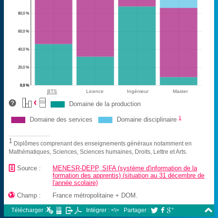
80,0 %
60,0 %
40,0 %
20,0 %
0,0 %
BTS
Licence
Ingénieur
Master
Domaine de la production
1
Domaine des services
Domaine disciplinaire
1
Diplômes comprenant des enseignements généraux notamment en
Mathématiques, Sciences, Sciences humaines, Droits, Lettre et Arts.
📄
Source :
MENESR-DEPP, SIFA (système d'information de la
formation des apprentis) (situation au 31 décembre de
l'année scolaire)

Champ :
France métropolitaine + DOM.

Télécharger :
Intégrer : <\>
Partager :


