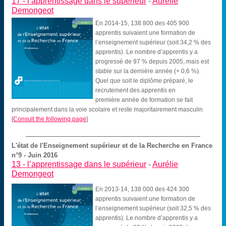
17 -
l’apprentissage dans le supérieur
-
Aurélie
Demongeot
En 2014-15, 138 800 des 405 900
apprentis suivaient une formation de
l’enseignement supérieur (soit 34,2 % des
apprentis). Le nombre d’apprentis y a
progressé de 97 % depuis 2005, mais est
stable sur la dernière année (+ 0,6 %).
Quel que soit le diplôme préparé, le
recrutement des apprentis en
première année de formation se fait
principalement dans la voie scolaire et reste majoritairement masculin
[
Consult the following page
]
L'état de l'Enseignement supérieur et de la Recherche en France
n°9 - Juin 2016
13 -
l’apprentissage dans le supérieur
-
Aurélie
Demongeot
En 2013-14, 138 000 des 424 300
apprentis suivaient une formation de
l’enseignement supérieur (soit 32,5 % des
apprentis). Le nombre d’apprentis y a