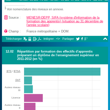
1
Voir nomenclature des niveaux en annexe.
📄
Source :
MENESR-DEPP, SIFA (système d'information de la
formation des apprentis) (situation au 31 décembre de
l'année scolaire)

Champ :
France métropolitaine + DOM.

Télécharger :
Intégrer : <\>
Partager :



12.02
Répartition par formation des effectifs d'apprentis
préparant un diplôme de l'enseignement supérieur en
2011-2012 (en %)
BTS
/
BTSA
DUT
Autres niveau
III
Licence
Autres niveau
II