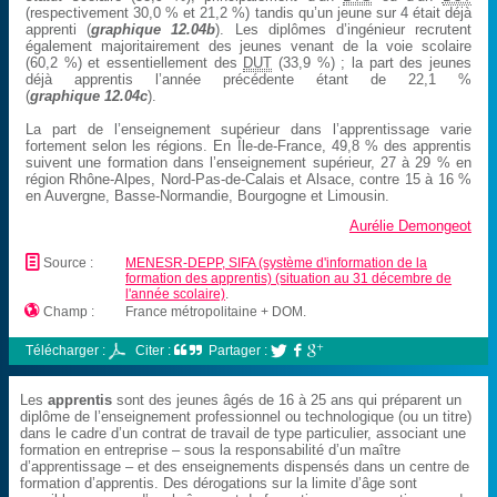
(respectivement 30,0 % et 21,2 %) tandis qu’un jeune sur 4 était déjà
apprenti (
graphique 12.04b
). Les diplômes d’ingénieur recrutent
également majoritairement des jeunes venant de la voie scolaire
(60,2 %) et essentiellement des
DUT
(33,9 %) ; la part des jeunes
déjà apprentis l’année précédente étant de 22,1 %
(
graphique 12.04c
).
La part de l’enseignement supérieur dans l’apprentissage varie
fortement selon les régions. En Île-de-France, 49,8 % des apprentis
suivent une formation dans l’enseignement supérieur, 27 à 29 % en
région Rhône-Alpes, Nord-Pas-de-Calais et Alsace, contre 15 à 16 %
en Auvergne, Basse-Normandie, Bourgogne et Limousin.
Aurélie Demongeot
📄
Source :
MENESR-DEPP, SIFA (système d'information de la
formation des apprentis) (situation au 31 décembre de
l'année scolaire)
.

Champ :
France métropolitaine + DOM.
Télécharger :
Citer :
Partager :



Les
apprentis
sont des jeunes âgés de 16 à 25 ans qui préparent un
diplôme de l’enseignement professionnel ou technologique (ou un titre)
dans le cadre d’un contrat de travail de type particulier, associant une
formation en entreprise – sous la responsabilité d’un maître
d’apprentissage – et des enseignements dispensés dans un centre de
formation d’apprentis. Des dérogations sur la limite d’âge sont