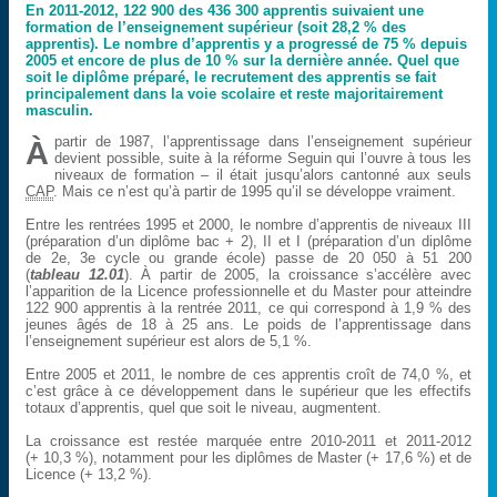
En 2011-2012, 122 900 des 436 300 apprentis suivaient une
formation de l’enseignement supérieur (soit 28,2 % des
apprentis). Le nombre d’apprentis y a progressé de 75 % depuis
2005 et encore de plus de 10 % sur la dernière année. Quel que
soit le diplôme préparé, le recrutement des apprentis se fait
principalement dans la voie scolaire et reste majoritairement
masculin.
partir de 1987, l’apprentissage dans l’enseignement supérieur
À
devient possible, suite à la réforme Seguin qui l’ouvre à tous les
niveaux de formation – il était jusqu’alors cantonné aux seuls
CAP
. Mais ce n’est qu’à partir de 1995 qu’il se développe vraiment.
Entre les rentrées 1995 et 2000, le nombre d’apprentis de niveaux III
(préparation d’un diplôme bac + 2), II et I (préparation d’un diplôme
de 2e, 3e cycle ou grande école) passe de 20 050 à 51 200
(
tableau 12.01
). À partir de 2005, la croissance s’accélère avec
l’apparition de la Licence professionnelle et du Master pour atteindre
122 900 apprentis à la rentrée 2011, ce qui correspond à 1,9 % des
jeunes âgés de 18 à 25 ans. Le poids de l’apprentissage dans
l’enseignement supérieur est alors de 5,1 %.
Entre 2005 et 2011, le nombre de ces apprentis croît de 74,0 %, et
c’est grâce à ce développement dans le supérieur que les effectifs
totaux d’apprentis, quel que soit le niveau, augmentent.
La croissance est restée marquée entre 2010-2011 et 2011-2012
(+ 10,3 %), notamment pour les diplômes de Master (+ 17,6 %) et de
Licence (+ 13,2 %).