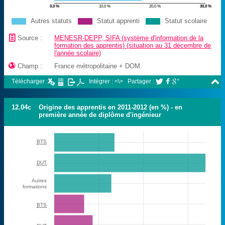
0,0 %
10,0 %
20,0 %
30,0 %
Autres statuts
Statut apprenti
Statut scolaire
📄
Source :
MENESR-DEPP, SIFA (système d'information de la
formation des apprentis) (situation au 31 décembre de
l'année scolaire)

Champ :
France métropolitaine + DOM.

Télécharger :
Intégrer : <\>
Partager :



12.04c
Origine des apprentis en 2011-2012 (en %) - en
première année de diplôme d'ingénieur
BTS
DUT
Autres
formations
BTS