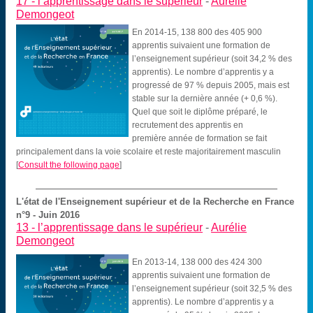
17 -
l’apprentissage dans le supérieur
-
Aurélie
Demongeot
En 2014-15, 138 800 des 405 900
apprentis suivaient une formation de
l’enseignement supérieur (soit 34,2 % des
apprentis). Le nombre d’apprentis y a
progressé de 97 % depuis 2005, mais est
stable sur la dernière année (+ 0,6 %).
Quel que soit le diplôme préparé, le
recrutement des apprentis en
première année de formation se fait
principalement dans la voie scolaire et reste majoritairement masculin
[
Consult the following page
]
L'état de l'Enseignement supérieur et de la Recherche en France
n°9 - Juin 2016
13 -
l’apprentissage dans le supérieur
-
Aurélie
Demongeot
En 2013-14, 138 000 des 424 300
apprentis suivaient une formation de
l’enseignement supérieur (soit 32,5 % des
apprentis). Le nombre d’apprentis y a