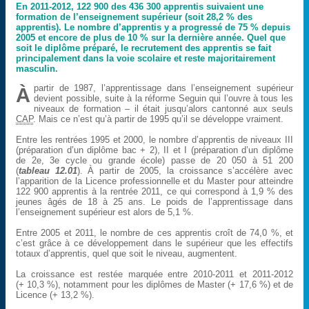
En 2011-2012, 122 900 des 436 300 apprentis suivaient une
formation de l’enseignement supérieur (soit 28,2 % des
apprentis). Le nombre d’apprentis y a progressé de 75 % depuis
2005 et encore de plus de 10 % sur la dernière année. Quel que
soit le diplôme préparé, le recrutement des apprentis se fait
principalement dans la voie scolaire et reste majoritairement
masculin.
partir de 1987, l’apprentissage dans l’enseignement supérieur
À
devient possible, suite à la réforme Seguin qui l’ouvre à tous les
niveaux de formation – il était jusqu’alors cantonné aux seuls
CAP
. Mais ce n’est qu’à partir de 1995 qu’il se développe vraiment.
Entre les rentrées 1995 et 2000, le nombre d’apprentis de niveaux III
(préparation d’un diplôme bac + 2), II et I (préparation d’un diplôme
de 2e, 3e cycle ou grande école) passe de 20 050 à 51 200
(
tableau 12.01
). À partir de 2005, la croissance s’accélère avec
l’apparition de la Licence professionnelle et du Master pour atteindre
122 900 apprentis à la rentrée 2011, ce qui correspond à 1,9 % des
jeunes âgés de 18 à 25 ans. Le poids de l’apprentissage dans
l’enseignement supérieur est alors de 5,1 %.
Entre 2005 et 2011, le nombre de ces apprentis croît de 74,0 %, et
c’est grâce à ce développement dans le supérieur que les effectifs
totaux d’apprentis, quel que soit le niveau, augmentent.
La croissance est restée marquée entre 2010-2011 et 2011-2012
(+ 10,3 %), notamment pour les diplômes de Master (+ 17,6 %) et de
Licence (+ 13,2 %).