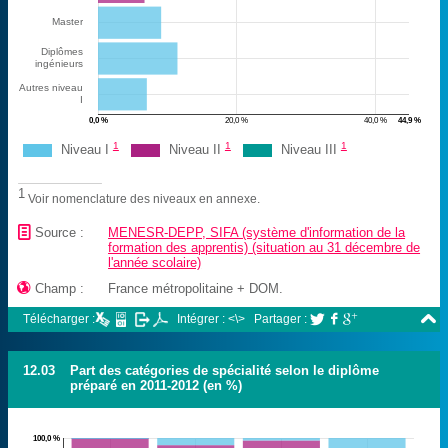
Master
Diplômes
ingénieurs
Autres niveau
I
0,0 %
20,0 %
40,0 %
44,9 %
1
1
1
Niveau I
Niveau II
Niveau III
1
Voir nomenclature des niveaux en annexe.
📄
Source :
MENESR-DEPP, SIFA (système d'information de la
formation des apprentis) (situation au 31 décembre de
l'année scolaire)

Champ :
France métropolitaine + DOM.

Télécharger :
Intégrer : <\>
Partager :



12.03
Part des catégories de spécialité selon le diplôme
préparé en 2011-2012 (en %)
100,0 %