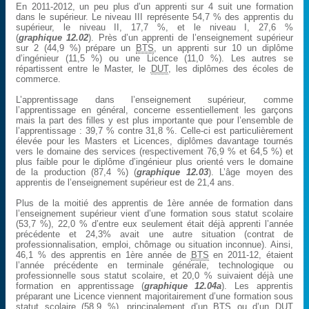
En 2011-2012, un peu plus d’un apprenti sur 4 suit une formation
dans le supérieur. Le niveau III représente 54,7 % des apprentis du
supérieur, le niveau II, 17,7 %, et le niveau I, 27,6 %
(
graphique 12.02
). Près d’un apprenti de l’enseignement supérieur
sur 2 (44,9 %) prépare un
BTS
, un apprenti sur 10 un diplôme
d’ingénieur (11,5 %) ou une Licence (11,0 %). Les autres se
répartissent entre le Master, le
DUT
, les diplômes des écoles de
commerce.
L’apprentissage dans l’enseignement supérieur, comme
l’apprentissage en général, concerne essentiellement les garçons
mais la part des filles y est plus importante que pour l’ensemble de
l’apprentissage : 39,7 % contre 31,8 %. Celle-ci est particulièrement
élevée pour les Masters et Licences, diplômes davantage tournés
vers le domaine des services (respectivement 76,9 % et 64,5 %) et
plus faible pour le diplôme d’ingénieur plus orienté vers le domaine
de la production (87,4 %) (
graphique 12.03
). L’âge moyen des
apprentis de l’enseignement supérieur est de 21,4 ans.
Plus de la moitié des apprentis de 1ère année de formation dans
l’enseignement supérieur vient d’une formation sous statut scolaire
(53,7 %), 22,0 % d’entre eux seulement était déjà apprenti l’année
précédente et 24,3% avait une autre situation (contrat de
professionnalisation, emploi, chômage ou situation inconnue). Ainsi,
46,1 % des apprentis en 1ère année de
BTS
en 2011-12, étaient
l’année précédente en terminale générale, technologique ou
professionnelle sous statut scolaire, et 20,0 % suivaient déjà une
formation en apprentissage (
graphique 12.04a
). Les apprentis
préparant une Licence viennent majoritairement d’une formation sous
statut scolaire (58,9 %), principalement d’un
BTS
ou d’un
DUT