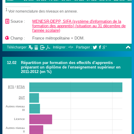
1
Voir nomenclature des niveaux en annexe.
📄
Source :
MENESR-DEPP, SIFA (système d'information de la
formation des apprentis) (situation au 31 décembre de
l'année scolaire)

Champ :
France métropolitaine + DOM.

Télécharger :
Intégrer : <\>
Partager :



12.02
Répartition par formation des effectifs d'apprentis
préparant un diplôme de l'enseignement supérieur en
2011-2012 (en %)
BTS
/
BTSA
DUT
Autres niveau
III
Licence
Autres niveau
II