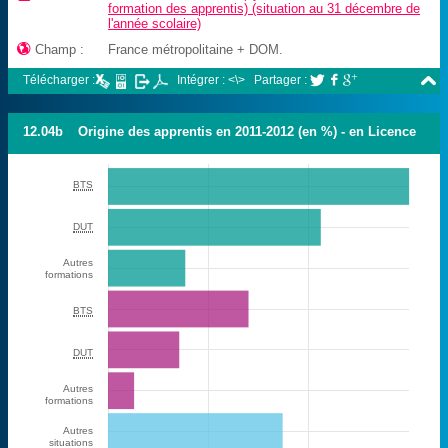
formation des apprentis) (situation au 31 décembre de
l'année scolaire)

Champ :
France métropolitaine + DOM.

Télécharger :
Intégrer : <\>
Partager :



12.04b
Origine des apprentis en 2011-2012 (en %) - en Licence
BTS
DUT
Autres
formations
BTS
DUT
Autres
formations
Autres
situations