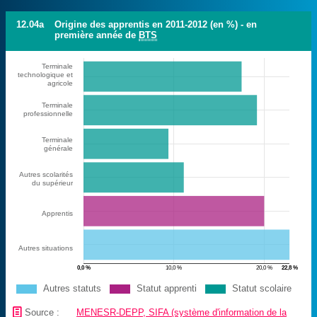
12.04a
Origine des apprentis en 2011-2012 (en %) - en
première année de
BTS
Terminale
technologique et
agricole
Terminale
professionnelle
Terminale
générale
Autres scolarités
du supérieur
Apprentis
Autres situations
0,0 %
10,0 %
20,0 %
22,8 %
Autres statuts
Statut apprenti
Statut scolaire
📄
Source :
MENESR-DEPP, SIFA (système d'information de la