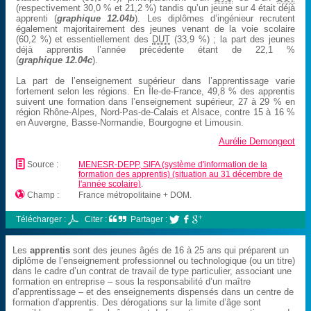
(respectivement 30,0 % et 21,2 %) tandis qu’un jeune sur 4 était déjà
apprenti (
graphique 12.04b
). Les diplômes d’ingénieur recrutent
également majoritairement des jeunes venant de la voie scolaire
(60,2 %) et essentiellement des
DUT
(33,9 %) ; la part des jeunes
déjà apprentis l’année précédente étant de 22,1 %
(
graphique 12.04c
).
La part de l’enseignement supérieur dans l’apprentissage varie
fortement selon les régions. En Île-de-France, 49,8 % des apprentis
suivent une formation dans l’enseignement supérieur, 27 à 29 % en
région Rhône-Alpes, Nord-Pas-de-Calais et Alsace, contre 15 à 16 %
en Auvergne, Basse-Normandie, Bourgogne et Limousin.
Aurélie Demongeot
📄
Source :
MENESR-DEPP, SIFA (système d'information de la
formation des apprentis) (situation au 31 décembre de
l'année scolaire)
.

Champ :
France métropolitaine + DOM.
Télécharger :
Citer :
Partager :



Les
apprentis
sont des jeunes âgés de 16 à 25 ans qui préparent un
diplôme de l’enseignement professionnel ou technologique (ou un titre)
dans le cadre d’un contrat de travail de type particulier, associant une
formation en entreprise – sous la responsabilité d’un maître
d’apprentissage – et des enseignements dispensés dans un centre de
formation d’apprentis. Des dérogations sur la limite d’âge sont