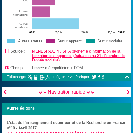
DUT
Autres
formations
Autres
situations
0,0 %
10,0 %
20,0 %
30,0 %
33,9 %
Autres statuts
Statut apprenti
Statut scolaire
📄
Source :
MENESR-DEPP, SIFA (système d'information de la
formation des apprentis) (situation au 31 décembre de
l'année scolaire)

Champ :
France métropolitaine + DOM.

Télécharger :
Intégrer : <\>
Partager :





Navigation rapide
Autres éditions
L'état de l'Enseignement supérieur et de la Recherche en France
n°10 - Avril 2017