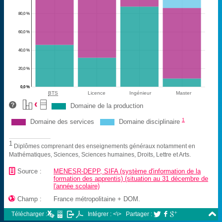
80,0 %
60,0 %
40,0 %
20,0 %
0,0 %
BTS
Licence
Ingénieur
Master
Domaine de la production
1
Domaine des services
Domaine disciplinaire
1
Diplômes comprenant des enseignements généraux notamment en
Mathématiques, Sciences, Sciences humaines, Droits, Lettre et Arts.
📄
Source :
MENESR-DEPP, SIFA (système d'information de la
formation des apprentis) (situation au 31 décembre de
l'année scolaire)

Champ :
France métropolitaine + DOM.

Télécharger :
Intégrer : <\>
Partager :


