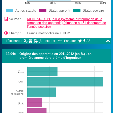
0,0 %
10,0 %
20,0 %
30,0 %
Autres statuts
Statut apprenti
Statut scolaire
📄
Source :
MENESR-DEPP, SIFA (système d'information de la
formation des apprentis) (situation au 31 décembre de
l'année scolaire)

Champ :
France métropolitaine + DOM.

Télécharger :
Intégrer : <\>
Partager :



12.04c
Origine des apprentis en 2011-2012 (en %) - en
première année de diplôme d'ingénieur
BTS
DUT
Autres
formations
BTS