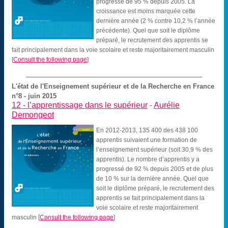
progressé de 95 % depuis 2005. La
croissance est moins marquée cette
dernière année (2 % contre 10,2 % l’année
précédente). Quel que soit le diplôme
préparé, le recrutement des apprentis se
fait principalement dans la voie scolaire et reste majoritairement masculin
[
Consult the following page
]
L'état de l'Enseignement supérieur et de la Recherche en France
n°8 - juin 2015
12 -
l’apprentissage dans le supérieur
-
Aurélie
Demongeot
En 2012-2013, 135 400 des 438 100
apprentis suivaient une formation de
l’enseignement supérieur (soit 30,9 % des
apprentis). Le nombre d’apprentis y a
progressé de 92 % depuis 2005 et de plus
de 10 % sur la dernière année. Quel que
soit le diplôme préparé, le recrutement des
apprentis se fait principalement dans la
voie scolaire et reste majoritairement
masculin
[
Consult the following page
]