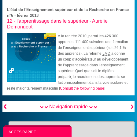
L'état de l'Enseignement supérieur et de la Recherche en France
n°6 - février 2013
12 -
l'apprentissage dans le supérieur
-
Aurélie
Demongeot
À la rentrée 2010, parmi les 426 300
apprentis, 111 400 suivaient une formation
de l’enseignement supérieur (soit 26,1 %
des apprentis). La réforme
LMD
a donné
un coup d’accélérateur au développement
de l’apprentissage dans l’enseignement
supérieur. Quel que soit le diplôme
préparé, le recrutement des apprentis se
fait principalement dans la voie scolaire et
reste majoritairement masculin
[
Consult the following page
]


Navigation rapide
ACCÈS RAPIDE