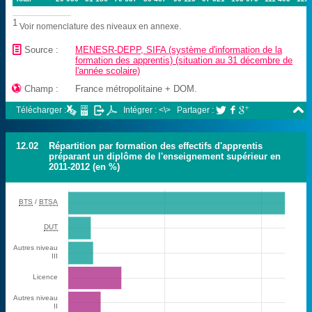
1
Voir nomenclature des niveaux en annexe.
📄
Source :
MENESR-DEPP, SIFA (système d'information de la
formation des apprentis) (situation au 31 décembre de
l'année scolaire)

Champ :
France métropolitaine + DOM.

Télécharger :
Intégrer : <\>
Partager :



12.02
Répartition par formation des effectifs d'apprentis
préparant un diplôme de l'enseignement supérieur en
2011-2012 (en %)
BTS
/
BTSA
DUT
Autres niveau
III
Licence
Autres niveau
II