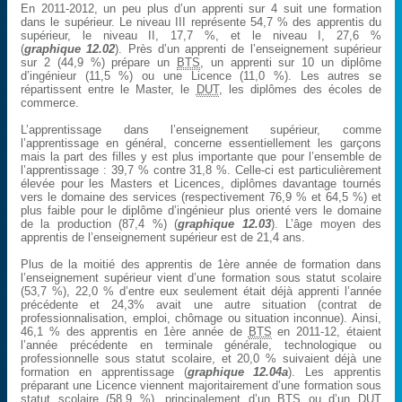
En 2011-2012, un peu plus d’un apprenti sur 4 suit une formation
dans le supérieur. Le niveau III représente 54,7 % des apprentis du
supérieur, le niveau II, 17,7 %, et le niveau I, 27,6 %
(
graphique 12.02
). Près d’un apprenti de l’enseignement supérieur
sur 2 (44,9 %) prépare un
BTS
, un apprenti sur 10 un diplôme
d’ingénieur (11,5 %) ou une Licence (11,0 %). Les autres se
répartissent entre le Master, le
DUT
, les diplômes des écoles de
commerce.
L’apprentissage dans l’enseignement supérieur, comme
l’apprentissage en général, concerne essentiellement les garçons
mais la part des filles y est plus importante que pour l’ensemble de
l’apprentissage : 39,7 % contre 31,8 %. Celle-ci est particulièrement
élevée pour les Masters et Licences, diplômes davantage tournés
vers le domaine des services (respectivement 76,9 % et 64,5 %) et
plus faible pour le diplôme d’ingénieur plus orienté vers le domaine
de la production (87,4 %) (
graphique 12.03
). L’âge moyen des
apprentis de l’enseignement supérieur est de 21,4 ans.
Plus de la moitié des apprentis de 1ère année de formation dans
l’enseignement supérieur vient d’une formation sous statut scolaire
(53,7 %), 22,0 % d’entre eux seulement était déjà apprenti l’année
précédente et 24,3% avait une autre situation (contrat de
professionnalisation, emploi, chômage ou situation inconnue). Ainsi,
46,1 % des apprentis en 1ère année de
BTS
en 2011-12, étaient
l’année précédente en terminale générale, technologique ou
professionnelle sous statut scolaire, et 20,0 % suivaient déjà une
formation en apprentissage (
graphique 12.04a
). Les apprentis
préparant une Licence viennent majoritairement d’une formation sous
statut scolaire (58,9 %), principalement d’un
BTS
ou d’un
DUT