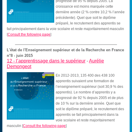
progressé de 95 % depuis 2005. La
croissance est moins marquée cette
dernière année (2 % contre 10,2 % l’année
précédente). Quel que soit le diplôme
préparé, le recrutement des apprentis se
fait principalement dans la voie scolaire et reste majoritairement masculin
[
Consult the following page
]
L'état de l'Enseignement supérieur et de la Recherche en France
n°8 - juin 2015
12 -
l’apprentissage dans le supérieur
-
Aurélie
Demongeot
En 2012-2013, 135 400 des 438 100
apprentis suivaient une formation de
l’enseignement supérieur (soit 30,9 % des
apprentis). Le nombre d’apprentis y a
progressé de 92 % depuis 2005 et de plus
de 10 % sur la dernière année. Quel que
soit le diplôme préparé, le recrutement des
apprentis se fait principalement dans la
voie scolaire et reste majoritairement
masculin
[
Consult the following page
]