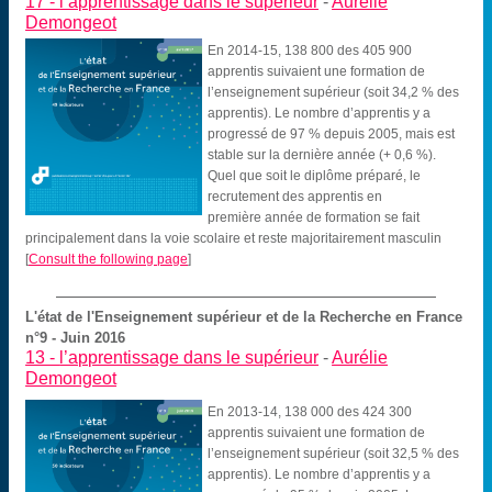
17 -
l’apprentissage dans le supérieur
-
Aurélie
Demongeot
En 2014-15, 138 800 des 405 900
apprentis suivaient une formation de
l’enseignement supérieur (soit 34,2 % des
apprentis). Le nombre d’apprentis y a
progressé de 97 % depuis 2005, mais est
stable sur la dernière année (+ 0,6 %).
Quel que soit le diplôme préparé, le
recrutement des apprentis en
première année de formation se fait
principalement dans la voie scolaire et reste majoritairement masculin
[
Consult the following page
]
L'état de l'Enseignement supérieur et de la Recherche en France
n°9 - Juin 2016
13 -
l’apprentissage dans le supérieur
-
Aurélie
Demongeot
En 2013-14, 138 000 des 424 300
apprentis suivaient une formation de
l’enseignement supérieur (soit 32,5 % des
apprentis). Le nombre d’apprentis y a