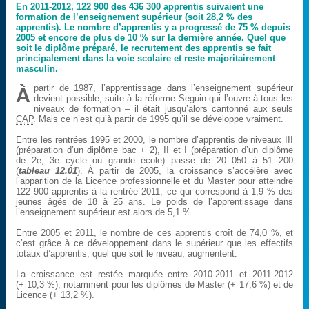
En 2011-2012, 122 900 des 436 300 apprentis suivaient une
formation de l’enseignement supérieur (soit 28,2 % des
apprentis). Le nombre d’apprentis y a progressé de 75 % depuis
2005 et encore de plus de 10 % sur la dernière année. Quel que
soit le diplôme préparé, le recrutement des apprentis se fait
principalement dans la voie scolaire et reste majoritairement
masculin.
partir de 1987, l’apprentissage dans l’enseignement supérieur
À
devient possible, suite à la réforme Seguin qui l’ouvre à tous les
niveaux de formation – il était jusqu’alors cantonné aux seuls
CAP
. Mais ce n’est qu’à partir de 1995 qu’il se développe vraiment.
Entre les rentrées 1995 et 2000, le nombre d’apprentis de niveaux III
(préparation d’un diplôme bac + 2), II et I (préparation d’un diplôme
de 2e, 3e cycle ou grande école) passe de 20 050 à 51 200
(
tableau 12.01
). À partir de 2005, la croissance s’accélère avec
l’apparition de la Licence professionnelle et du Master pour atteindre
122 900 apprentis à la rentrée 2011, ce qui correspond à 1,9 % des
jeunes âgés de 18 à 25 ans. Le poids de l’apprentissage dans
l’enseignement supérieur est alors de 5,1 %.
Entre 2005 et 2011, le nombre de ces apprentis croît de 74,0 %, et
c’est grâce à ce développement dans le supérieur que les effectifs
totaux d’apprentis, quel que soit le niveau, augmentent.
La croissance est restée marquée entre 2010-2011 et 2011-2012
(+ 10,3 %), notamment pour les diplômes de Master (+ 17,6 %) et de
Licence (+ 13,2 %).