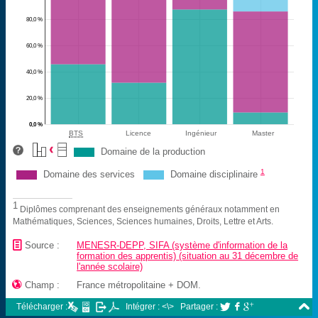
80,0 %
60,0 %
40,0 %
20,0 %
0,0 %
BTS
Licence
Ingénieur
Master
Domaine de la production
1
Domaine des services
Domaine disciplinaire
1
Diplômes comprenant des enseignements généraux notamment en
Mathématiques, Sciences, Sciences humaines, Droits, Lettre et Arts.
📄
Source :
MENESR-DEPP, SIFA (système d'information de la
formation des apprentis) (situation au 31 décembre de
l'année scolaire)

Champ :
France métropolitaine + DOM.

Télécharger :
Intégrer : <\>
Partager :


