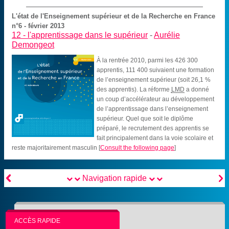
L'état de l'Enseignement supérieur et de la Recherche en France
n°6 - février 2013
12 -
l'apprentissage dans le supérieur
-
Aurélie
Demongeot
À la rentrée 2010, parmi les 426 300
apprentis, 111 400 suivaient une formation
de l’enseignement supérieur (soit 26,1 %
des apprentis). La réforme
LMD
a donné
un coup d’accélérateur au développement
de l’apprentissage dans l’enseignement
supérieur. Quel que soit le diplôme
préparé, le recrutement des apprentis se
fait principalement dans la voie scolaire et
reste majoritairement masculin
[
Consult the following page
]


Navigation rapide
ACCÈS RAPIDE