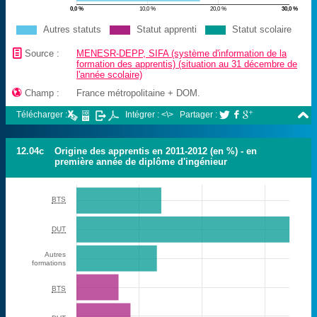
0,0 %
10,0 %
20,0 %
30,0 %
Autres statuts
Statut apprenti
Statut scolaire
📄
Source :
MENESR-DEPP, SIFA (système d'information de la
formation des apprentis) (situation au 31 décembre de
l'année scolaire)

Champ :
France métropolitaine + DOM.

Télécharger :
Intégrer : <\>
Partager :



12.04c
Origine des apprentis en 2011-2012 (en %) - en
première année de diplôme d'ingénieur
BTS
DUT
Autres
formations
BTS