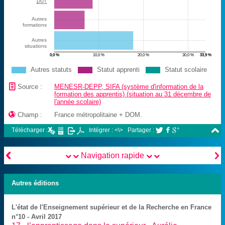
DUT
Autres
formations
Autres
situations
0,0 %
10,0 %
20,0 %
30,0 %
33,9 %
Autres statuts
Statut apprenti
Statut scolaire
📄
Source :
MENESR-DEPP, SIFA (système d'information de la
formation des apprentis) (situation au 31 décembre de
l'année scolaire)

Champ :
France métropolitaine + DOM.

Télécharger :
Intégrer : <\>
Partager :





Navigation rapide
Autres éditions
L'état de l'Enseignement supérieur et de la Recherche en France
n°10 - Avril 2017