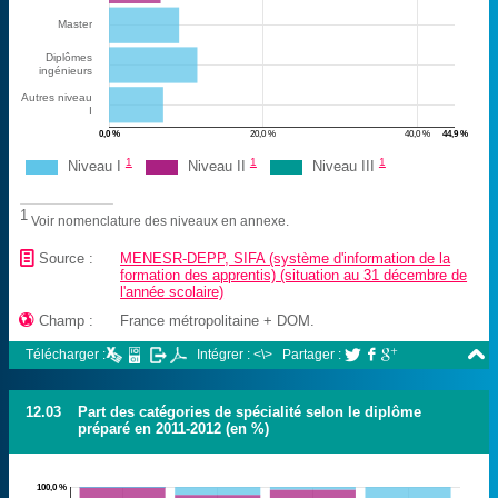
Master
Diplômes
ingénieurs
Autres niveau
I
0,0 %
20,0 %
40,0 %
44,9 %
1
1
1
Niveau I
Niveau II
Niveau III
1
Voir nomenclature des niveaux en annexe.
📄
Source :
MENESR-DEPP, SIFA (système d'information de la
formation des apprentis) (situation au 31 décembre de
l'année scolaire)

Champ :
France métropolitaine + DOM.

Télécharger :
Intégrer : <\>
Partager :



12.03
Part des catégories de spécialité selon le diplôme
préparé en 2011-2012 (en %)
100,0 %