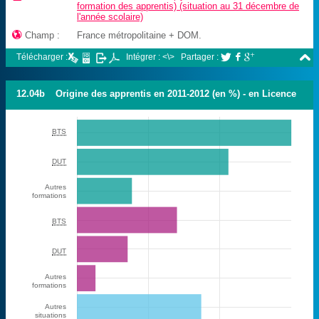
formation des apprentis) (situation au 31 décembre de
l'année scolaire)

Champ :
France métropolitaine + DOM.

Télécharger :
Intégrer : <\>
Partager :



12.04b
Origine des apprentis en 2011-2012 (en %) - en Licence
BTS
DUT
Autres
formations
BTS
DUT
Autres
formations
Autres
situations