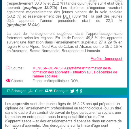
(respectivement 30,0 % et 21,2 %) tandis qu’un jeune sur 4 était déjà
apprenti (
graphique 12.04b
). Les diplômes d’ingénieur recrutent
également majoritairement des jeunes venant de la voie scolaire
(60,2 %) et essentiellement des
DUT
(33,9 %) ; la part des jeunes
déjà apprentis l’année précédente étant de 22,1 %
(
graphique 12.04c
).
La part de l’enseignement supérieur dans l’apprentissage varie
fortement selon les régions. En Île-de-France, 49,8 % des apprentis
suivent une formation dans l’enseignement supérieur, 27 à 29 % en
région Rhône-Alpes, Nord-Pas-de-Calais et Alsace, contre 15 à 16 %
en Auvergne, Basse-Normandie, Bourgogne et Limousin.
Aurélie Demongeot
📄
Source :
MENESR-DEPP, SIFA (système d'information de la
formation des apprentis) (situation au 31 décembre de
l'année scolaire)
.

Champ :
France métropolitaine + DOM.
Télécharger :
Citer :
Partager :



Les
apprentis
sont des jeunes âgés de 16 à 25 ans qui préparent un
diplôme de l’enseignement professionnel ou technologique (ou un titre)
dans le cadre d’un contrat de travail de type particulier, associant une
formation en entreprise – sous la responsabilité d’un maître
d’apprentissage – et des enseignements dispensés dans un centre de
formation d’apprentis. Des dérogations sur la limite d’âge sont