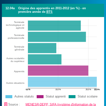
12.04a
Origine des apprentis en 2011-2012 (en %) - en
première année de
BTS
Terminale
technologique et
agricole
Terminale
professionnelle
Terminale
générale
Autres scolarités
du supérieur
Apprentis
Autres situations
0,0 %
10,0 %
20,0 %
22,8 %
Autres statuts
Statut apprenti
Statut scolaire
📄
Source :
MENESR-DEPP, SIFA (système d'information de la