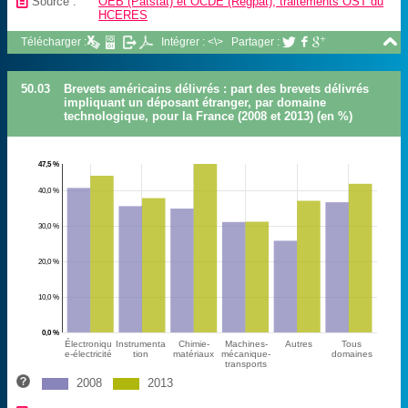
📄
Source :
OEB (Patstat) et OCDE (Regpat), traitements OST du
HCERES

Télécharger :
Intégrer : <\>
Partager :



50.03
Brevets américains délivrés : part des brevets délivrés
impliquant un déposant étranger, par domaine
technologique, pour la France (2008 et 2013) (en %)
47,5 %
40,0 %
30,0 %
20,0 %
10,0 %
0,0 %
Électroniqu
Instrumenta
Chimie-
Machines-
Autres
Tous
e-électricité
tion
matériaux
mécanique-
domaines
transports
2008
2013