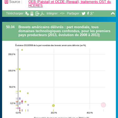
📄
Source :
OEB (Patstat) et OCDE (Regpat), traitements OST du
HCERES

Télécharger :
Intégrer : <\>
Partager :



50.04
Brevets américains délivrés : part mondiale, tous
domaines technologiques confondus, pour les premiers
pays producteurs (2013, évolution de 2008 à 2013)
Évolution 2013/2008 de la part mondiale des brevets américains délivrés (en %)
150,0 %
100,0 %
50,0 %
0,0 %
0,0 %
20,0 %
40,0 %