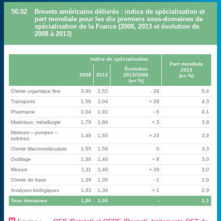
50.02
Brevets américains délivrés : indice de spécialisation et
part mondiale pour les dix premiers sous-domaines de
spécialisation de la France (2008, 2013 et évolution de
2008 à 2013)
Indice de spécialisation
Part mondiale
Évolution
2013
2008
2013
2013/2008
(en %)
(en %)
Chimie organique fine
3,40
2,52
- 26
5,4
Transports
1,58
2,04
+ 28
4,3
Pharmacie
2,04
1,92
- 6
4,1
Matériaux, métallurgie
1,79
1,84
+ 3
3,9
Moteurs – pompes –
1,49
1,83
+ 23
3,9
turbines
Chimie Macromoléculaire
1,55
1,56
0
3,3
Outillage
1,30
1,40
+ 8
3,0
Mesure
1,11
1,40
+ 26
3,0
Chimie de base
1,38
1,35
- 2
2,9
Analyses biologiques
1,33
1,34
+ 1
2,9
Tous domaines
1,00
1,00
-
2,1