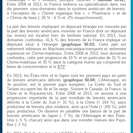
Entre 2008 et 2013, la France renforce sa spécialisation dans ses
dix premiers sous-domaines dans le système américain de brevets,
à l’exception de « Chimie organique fine », « Pharmacie » et de
« Chimie de base (- 26 % - 6 % et -2% respectivement).
La part des brevets impliquant un déposant étranger est mesurée par
la part des brevets américains inventés en France dont un déposant
(au moins) est localisé hors du territoire national. En 2013, tous
domaines confondus, 41,6 % des brevets de la France implique un
déposant situé à l’étranger (
graphique 50.03
). Cette part est
nettement inférieure en Machines-mécanique-transports et nettement
supérieure en Chimie-matériaux. Entre 2008 et 2013, tous domaines
confondus, cette part progresse de 10 % et en particulier de 31 % en
Chimie-matériaux et 35 % dans la catégorie Autres qui comprend les
biens de consommation et le
BTP
.
En 2013, les États-Unis et le Japon sont les premiers pays en parts
de brevets américains délivrés (
graphique 50.04
). L’Allemagne, en
3e position, est le premier pays européen. La Corée du Sud et
Taïwan occupent les 4e et 5e rangs. Suivent le Canada, la France, la
Chine et le Royaume-Uni. Entre 2008 et 2013, on assiste à une
progression importante de la part mondiale de brevets américains
délivrés à la Corée du Sud (+ 31 %), à la Chine (+ 164 %), pays
producteur de brevets plus modeste, ainsi qu’à l’Inde (+ 105 %), petit
pays producteur. On observe en parallèle une baisse de la part de
brevets américains du Japon (- 7 %), de l’Allemagne et des États-
Unis (- 5 % chacun) ainsi que dans une moindre mesure des Pays-
Bas (- 2 %).