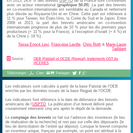
En 2013, 26,6 % des brevets
USPTO
de la France sont co-inventés
avec un acteur international (
graphique 50.05
). La part des brevets
en co-invention internationale est semblable au Canada et nettement
plus élevée au Royaume-Uni et en Chine. Cette part est inférieure à
11 % pour Taïwan, les États-Unis, la Corée du Sud et le Japon. Entre
2008 et 2013, la part des brevets américains en co-invention
internationale progresse de plus de 10 % pour les dix premiers pays
producteurs (+ 11 % pour la France), à l’exception d’Israël (+ 4 %) et
de la Chine (- 19 %).
Tessa Enock Levi
,
Françoise Laville
,
Chris Roth
&
Marie-Laure
Taillibert
📄
Source :
OEB (Patstat) et OCDE (Regpat), traitements OST du
HCERES
.
Télécharger :
Citer :
Partager :



Les indicateurs sont calculés à partir de la base Patstat de l’OEB
enrichie par les données issues de la base Regpat de l’OCDE.
Les indicateurs font référence à la date de délivrance des brevets
américains de l’
USPTO
. La publication d’un brevet délivré peut
couramment intervenir cinq ans après le dépôt de la demande.
Le
comptage des brevets
se fait sur l’adresse des inventeurs (le lieu
de réalisation de la recherche) et non pas sur celle des déposants (le
lieu de domiciliation de l’entité qui dépose). Lorsque le brevet comporte
un inventeur unique, français par exemple, un point est attribué à la