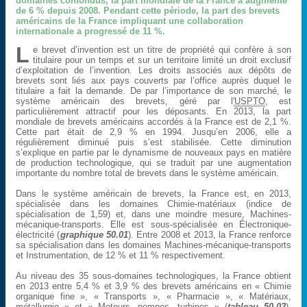
domaines confondus, la part mondiale de la France a augmenté
de 6 % depuis 2008. Pendant cette période, la part des brevets
américains de la France impliquant une collaboration
internationale a progressé de 11 %.
L
e brevet d’invention est un titre de propriété qui confère à son
titulaire pour un temps et sur un territoire limité un droit exclusif
d’exploitation de l’invention. Les droits associés aux dépôts de
brevets sont liés aux pays couverts par l’office auprès duquel le
titulaire a fait la demande. De par l’importance de son marché, le
système américain des brevets, géré par l'
USPTO
, est
particulièrement attractif pour les déposants. En 2013, la part
mondiale de brevets américains accordés à la France est de 2,1 %.
Cette part était de 2,9 % en 1994. Jusqu’en 2006, elle a
régulièrement diminué puis s’est stabilisée. Cette diminution
s’explique en partie par le dynamisme de nouveaux pays en matière
de production technologique, qui se traduit par une augmentation
importante du nombre total de brevets dans le système américain.
Dans le système américain de brevets, la France est, en 2013,
spécialisée dans les domaines Chimie-matériaux (indice de
spécialisation de 1,59) et, dans une moindre mesure, Machines-
mécanique-transports. Elle est sous-spécialisée en Électronique-
électricité (
graphique 50.01
). Entre 2008 et 2013, la France renforce
sa spécialisation dans les domaines Machines-mécanique-transports
et Instrumentation, de 12 % et 11 % respectivement.
Au niveau des 35 sous-domaines technologiques, la France obtient
en 2013 entre 5,4 % et 3,9 % des brevets américains en « Chimie
organique fine », « Transports », « Pharmacie », « Matériaux,
métallurgie » et « Moteurs, pompes, turbines » (
tableau 50.02
).