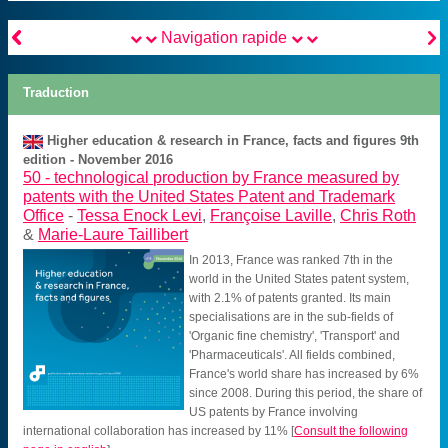


Navigation rapide
Traduction
Higher education & research in France, facts and figures 9th
edition - November 2016
50 -
technological production by France measured by
patents with the United States Patent and Trademark
Office
-
Tessa Enock Levi
,
Françoise Laville
,
Chris Roth
&
Marie-Laure Taillibert
In 2013, France was ranked 7th in the
world in the United States patent system,
with 2.1% of patents granted. Its main
specialisations are in the sub-fields of
'Organic fine chemistry', 'Transport' and
'Pharmaceuticals'. All fields combined,
France's world share has increased by 6%
since 2008. During this period, the share of
US patents by France involving
international collaboration has increased by 11%
[
Consult the following