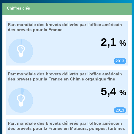
Chiffres clés
50. la production technologique de la France
Part mondiale des brevets délivrés par l'office américain
Extrait de la fiche "
".
mesurée par les brevets de l'office américains des brevets
des brevets pour la France
tous domaines confondus
Couverture :
2,1
%
OEB (Patstat) et OCDE (Regpat), traitements OST du
Source :
HCERES
Voir :
Partager :
2013
50. la production technologique de la France
Part mondiale des brevets délivrés par l'office américain
Extrait de la fiche "
".
mesurée par les brevets de l'office américains des brevets
des brevets pour la France en Chimie organique fine
OEB (Patstat) et OCDE (Regpat), traitements OST du
Source :
5,4
%
HCERES
Voir :
Partager :
2013
50. la production technologique de la France
Part mondiale des brevets délivrés par l'office américain
Extrait de la fiche "
".
mesurée par les brevets de l'office américains des brevets
des brevets pour la France en Moteurs, pompes, turbines