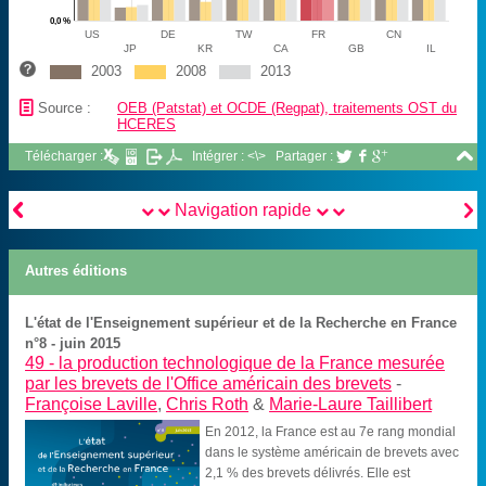
0,0 %
US
DE
TW
FR
CN
JP
KR
CA
GB
IL
2003
2008
2013
📄
Source :
OEB (Patstat) et OCDE (Regpat), traitements OST du
HCERES

Télécharger :
Intégrer : <\>
Partager :





Navigation rapide
Autres éditions
L'état de l'Enseignement supérieur et de la Recherche en France
n°8 - juin 2015
49 -
la production technologique de la France mesurée
par les brevets de l'Office américain des brevets
-
Françoise Laville
,
Chris Roth
&
Marie-Laure Taillibert
En 2012, la France est au 7e rang mondial
dans le système américain de brevets avec
2,1 % des brevets délivrés. Elle est