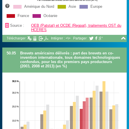
Part mondiale des brevets américains délivrés en 2013 (en %)
Amérique du Nord
Asie
Europe
France
Océanie
📄
Source :
OEB (Patstat) et OCDE (Regpat), traitements OST du
HCERES

Télécharger :
Intégrer : <\>
Partager :



50.05
Brevets américains délivrés : part des brevets en co-
invention internationale, tous domaines technologiques
confondus, pour les dix premiers pays producteurs
(2003, 2008 et 2013) (en %)
38,5 %
30,0 %
20,0 %
10,0 %