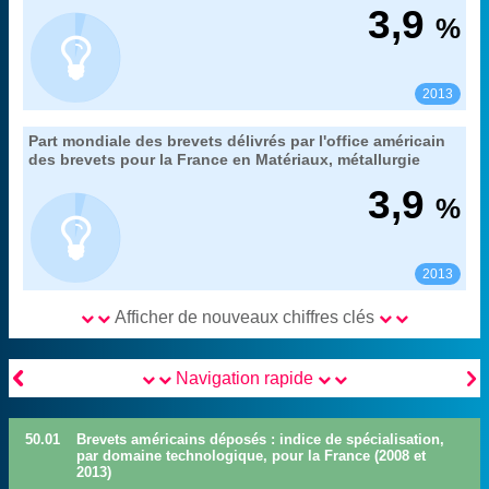
OEB (Patstat) et OCDE (Regpat), traitements OST du
Source :
3,9
%
HCERES
Voir :
Partager :
2013
50. la production technologique de la France
Part mondiale des brevets délivrés par l'office américain
Extrait de la fiche "
".
mesurée par les brevets de l'office américains des brevets
des brevets pour la France en Matériaux, métallurgie
OEB (Patstat) et OCDE (Regpat), traitements OST du
Source :
3,9
%
HCERES
Voir :
Partager :
2013
Afficher de nouveaux chiffres clés


Navigation rapide
50.01
Brevets américains déposés : indice de spécialisation,
par domaine technologique, pour la France (2008 et
2013)