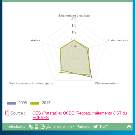
2008
2013
📄
Source :
OEB (Patstat) et OCDE (Regpat), traitements OST du
HCERES

Télécharger :
Intégrer : <\>
Partager :


