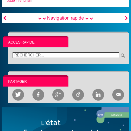
page in english
]


Navigation rapide
ACCÈS RAPIDE
PARTAGER





