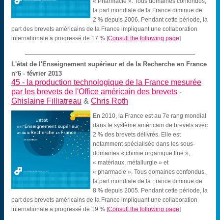
« Pharmacie ». Tous domaines confondus,
la part mondiale de la France diminue de
2 % depuis 2006. Pendant cette période, la
part des brevets américains de la France impliquant une collaboration
internationale a progressé de 17 %
[
Consult the following page
]
L'état de l'Enseignement supérieur et de la Recherche en France
n°6 - février 2013
45 -
la production technologique de la France mesurée
par les brevets de l'Office américain des brevets
-
Ghislaine Filliatreau
&
Chris Roth
En 2010, la France est au 7e rang mondial
dans le système américain de brevets avec
2 % des brevets délivrés. Elle est
notamment spécialisée dans les sous-
domaines « chimie organique fine »,
« matériaux, métallurgie » et
« pharmacie ». Tous domaines confondus,
la part mondiale de la France diminue de
8 % depuis 2005. Pendant cette période, la
part des brevets américains de la France impliquant une collaboration
internationale a progressé de 19 %
[
Consult the following page
]