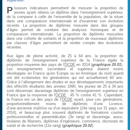
supérieur.
P
lusieurs indicateurs permettent de mesurer la proportion de
jeunes ayant obtenu un diplôme dans l’enseignement supérieur,
de la comparer à celle de l’ensemble de la population, de la situer
dans une comparaison internationale et d’examiner son évolution
récente. La proportion de diplômés mesurée dans des groupes
d’âges permet de conduire des analyses historiques et de
comparaison internationale. La proportion de diplômés mesurées
dans une cohorte de sortants et la proportion de nouveaux diplômés
par classes d’âges permettent de rendre compte des évolutions
récentes.
Aux âges de pleine activité, de 25 à 64 ans, la proportion de
diplômés de l'enseignement supérieur de la France égale la
proportion moyenne des pays de l'
OCDE
en 2014 (
graphique 20.01
).
Les enseignements secondaire et supérieur étaient moins
développés en France qu'en Europe ou en Amérique du nord quand
ont été scolarisées les générations qui ont actuellement 60 ans.
Grâce à l’allongement des études et aux développements importants
des effectifs étudiants des années 1990, les jeunes de 25 à 34 ans
sont désormais davantage diplômés de l'enseignement supérieur en
France que la moyenne de l'
OCDE
: 45 % contre 41 %. Cependant,
la France est un des pays de l’
OCDE
ayant, pour ces générations,
proportionnellement moins de diplômés d’une Licence,
d’une ancienne maîtrise ou d’un équivalent (24e rang sur 31 pays, en
2014), et beaucoup plus souvent diplômés de formations courtes
professionnelles et paramédicales (3e rang) et davantage, aussi,
titulaires de Masters, diplômes d’ingénieurs, commerce, doctorats de
santé et de recherche (11e rang) (
graphique 20.02
).