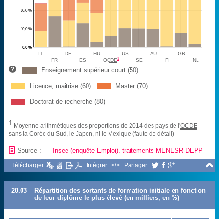
20,0 %
10,0 %
0,0 %
IT
DE
HU
US
AU
GB
1
FR
ES
OCDE
SE
FI
NL
Enseignement supérieur court (50)
Licence, maitrise (60)
Master (70)
Doctorat de recherche (80)
1
Moyenne arithmétiques des proportions de 2014 des pays de l'
OCDE
sans la Corée du Sud, le Japon, ni le Mexique (faute de détail).
📄
Source :
Insee (enquête Emploi), traitements MENESR-DEPP

Télécharger :
Intégrer : <\>
Partager :



20.03
Répartition des sortants de formation initiale en fonction
de leur diplôme le plus élevé (en milliers, en %)