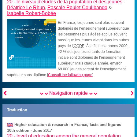
20 -
le niveau d'études de la population et des jeunes
-
Béatrice Le Rhun
,
Pascale Poulet-Coulibando
&
Isabelle Robert-Bobée
En France, les jeunes sont plus souvent
diplômés de l’enseignement supérieur que
les personnes plus âgées et plus souvent
aussi que les jeunes vivant dans les autres
pays de l’
OCDE
. À la fin des années 2000,
42 % des jeunes sortants de formation
initiale sont diplômés de l’enseignement
supérieur. Mais chaque année, environ
69 000 jeunes sortent de l’enseignement
supérieur sans diplôme
[
Consult the following page
]


Navigation rapide
Traduction
Higher education & research in France, facts and figures
10th edition - June 2017
20 -
level of education among the general population