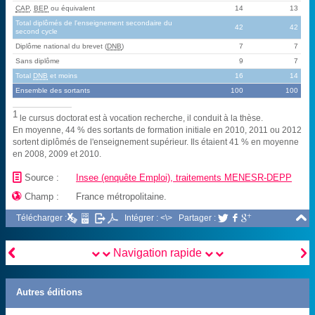
CAP
,
BEP
ou équivalent
14
13
Total diplômés de l'enseignement secondaire du
42
42
second cycle
Diplôme national du brevet (
DNB
)
7
7
Sans diplôme
9
7
Total
DNB
et moins
16
14
Ensemble des sortants
100
100
1
le cursus doctorat est à vocation recherche, il conduit à la thèse.
En moyenne, 44 % des sortants de formation initiale en 2010, 2011 ou 2012
sortent diplômés de l'enseignement supérieur. Ils étaient 41 % en moyenne
en 2008, 2009 et 2010.
📄
Source :
Insee (enquête Emploi), traitements MENESR-DEPP

Champ :
France métropolitaine.

Télécharger :
Intégrer : <\>
Partager :





Navigation rapide
Autres éditions