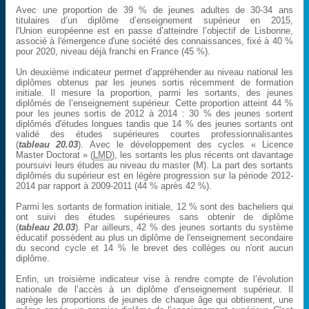
Avec une proportion de 39 % de jeunes adultes de 30-34 ans
titulaires d’un diplôme d’enseignement supérieur en 2015,
l'Union européenne est en passe d’atteindre l’objectif de Lisbonne,
associé à l'émergence d'une société des connaissances, fixé à 40 %
pour 2020, niveau déjà franchi en France (45 %).
Un deuxième indicateur permet d’appréhender au niveau national les
diplômes obtenus par les jeunes sortis récemment de formation
initiale. Il mesure la proportion, parmi les sortants, des jeunes
diplômés de l’enseignement supérieur. Cette proportion atteint 44 %
pour les jeunes sortis de 2012 à 2014 : 30 % des jeunes sortent
diplômés d'études longues tandis que 14 % des jeunes sortants ont
validé des études supérieures courtes professionnalisantes
(
tableau 20.03
). Avec le développement des cycles « Licence
Master Doctorat » (
LMD
), les sortants les plus récents ont davantage
poursuivi leurs études au niveau du master (M). La part des sortants
diplômés du supérieur est en légère progression sur la période 2012-
2014 par rapport à 2009-2011 (44 % après 42 %).
Parmi les sortants de formation initiale, 12 % sont des bacheliers qui
ont suivi des études supérieures sans obtenir de diplôme
(
tableau 20.03
). Par ailleurs, 42 % des jeunes sortants du système
éducatif possèdent au plus un diplôme de l'enseignement secondaire
du second cycle et 14 % le brevet des collèges ou n'ont aucun
diplôme.
Enfin, un troisième indicateur vise à rendre compte de l’évolution
nationale de l’accès à un diplôme d’enseignement supérieur. Il
agrège les proportions de jeunes de chaque âge qui obtiennent, une