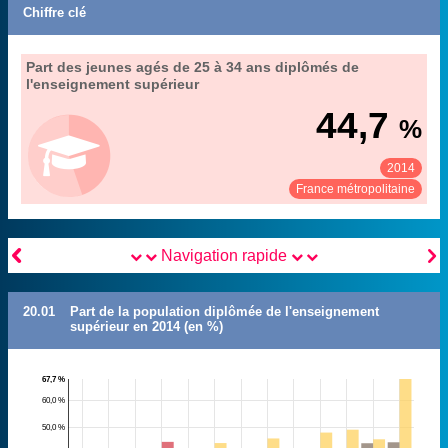
Chiffre clé
20. le niveau d'études de la population et des
Part des jeunes agés de 25 à 34 ans diplômés de
Extrait de la fiche "
".
jeunes
l'enseignement supérieur
Insee (enquête Emploi), traitements MENESR-DEPP
Source :
44,7
%
2014
Voir :
Partager :
France métropolitaine


Navigation rapide
20.01
Part de la population diplômée de l'enseignement
supérieur en 2014 (en %)
67,7 %
60,0 %
50,0 %