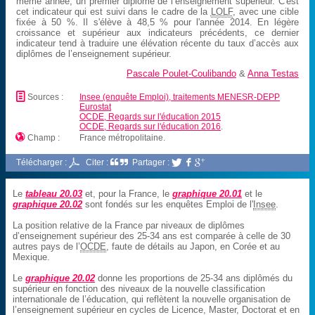
même année, un premier diplôme de l’enseignement supérieur. C'est
cet indicateur qui est suivi dans le cadre de la
LOLF
, avec une cible
fixée à 50 %. Il s'élève à 48,5 % pour l'année 2014. En légère
croissance et supérieur aux indicateurs précédents, ce dernier
indicateur tend à traduire une élévation récente du taux d’accès aux
diplômes de l’enseignement supérieur.
Pascale Poulet-Coulibando
&
Anna Testas
📄
Sources :
Insee (enquête Emploi), traitements MENESR-DEPP
Eurostat
OCDE, Regards sur l'éducation 2015
OCDE, Regards sur l'éducation 2016
.

Champ :
France métropolitaine.
Télécharger :
Citer :
Partager :



Le
tableau 20.03
et, pour la France, le
graphique 20.01
et le
graphique 20.02
sont fondés sur les enquêtes Emploi de l'
Insee
.
La position relative de la France par niveaux de diplômes
d’enseignement supérieur des 25-34 ans est comparée à celle de 30
autres pays de l’
OCDE
, faute de détails au Japon, en Corée et au
Mexique.
Le
graphique 20.02
donne les proportions de 25-34 ans diplômés du
supérieur en fonction des niveaux de la nouvelle classification
internationale de l’éducation, qui reflètent la nouvelle organisation de
l’enseignement supérieur en cycles de Licence, Master, Doctorat et en