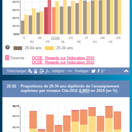
40,0 %
30,0 %
20,0 %
10,0 %
0,0 %
IT
DE
OCDE
ES
FI
GB
KR
HU
FR
NL
SE
AU
US
25-64 ans
25-34 ans
📄
Sources :
OCDE, Regards sur l'éducation 2016
OCDE, Regards sur l'éducation 2015

Télécharger :
Intégrer : <\>
Partager :



20.02
Proportions de 25-34 ans diplômés de l'enseignement
supérieur par niveaux Cite-2011 (
LMD
) en 2014 (en %)
49,2 %
40,0 %
30,0 %