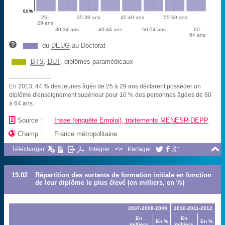
0,0 %
25-
35-39 ans
45-49 ans
55-59 ans
29 ans
30-34 ans
40-44 ans
50-54 ans
60-
64 ans
du
DEUG
au Doctorat
BTS
,
DUT
, diplômes paramédicaux
En 2013, 44 % des jeunes âgés de 25 à 29 ans déclarent posséder un
diplôme d'enseignement supérieur pour 16 % des personnes âgées de 60
à 64 ans.
📄
Source :
Insee (enquête Emploi), traitements MENESR-DEPP

Champ :
France métropolitaine.

Télécharger :
Intégrer : <\>
Partager :



19.02
Répartition des sortants de formation initiale en fonction
de leur diplôme le plus élevé (en milliers, en %)
2007-2008-2009
2010-2011-2012
En
En
En %
En %
milliers
milliers