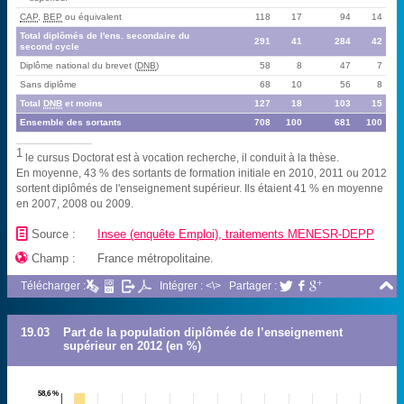
CAP
,
BEP
ou équivalent
118
17
94
14
Total diplômés de l'ens. secondaire du
291
41
284
42
second cycle
Diplôme national du brevet (
DNB
)
58
8
47
7
Sans diplôme
68
10
56
8
Total
DNB
et moins
127
18
103
15
Ensemble des sortants
708
100
681
100
1
le cursus Doctorat est à vocation recherche, il conduit à la thèse.
En moyenne, 43 % des sortants de formation initiale en 2010, 2011 ou 2012
sortent diplômés de l'enseignement supérieur. Ils étaient 41 % en moyenne
en 2007, 2008 ou 2009.
📄
Source :
Insee (enquête Emploi), traitements MENESR-DEPP

Champ :
France métropolitaine.

Télécharger :
Intégrer : <\>
Partager :



19.03
Part de la population diplômée de l’enseignement
supérieur en 2012 (en %)
58,6 %