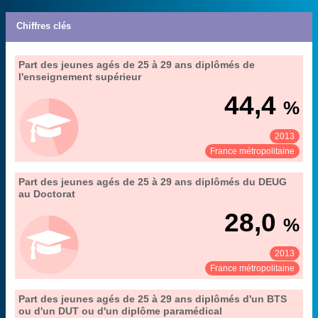
Chiffres clés
19. le niveau d'études de la population et des
Part des jeunes agés de 25 à 29 ans diplômés de
Extrait de la fiche "
".
jeunes
l'enseignement supérieur
Insee (enquête Emploi), traitements MENESR-DEPP
Source :
44,4
%
2013
Voir :
Partager :
France métropolitaine
19. le niveau d'études de la population et des
Part des jeunes agés de 25 à 29 ans diplômés du DEUG
Extrait de la fiche "
".
jeunes
au Doctorat
Insee (enquête Emploi), traitements MENESR-DEPP
Source :
28,0
%
2013
Voir :
Partager :
France métropolitaine
19. le niveau d'études de la population et des
Part des jeunes agés de 25 à 29 ans diplômés d'un BTS
Extrait de la fiche "
".
jeunes
ou d'un DUT ou d'un diplôme paramédical