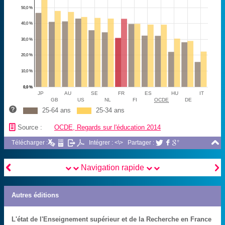
50,0 %
40,0 %
30,0 %
20,0 %
10,0 %
0,0 %
JP
AU
SE
FR
ES
HU
IT
GB
US
NL
FI
OCDE
DE
25-64 ans
25-34 ans
📄
Source :
OCDE, Regards sur l'éducation 2014

Télécharger :
Intégrer : <\>
Partager :





Navigation rapide
Autres éditions
L'état de l'Enseignement supérieur et de la Recherche en France