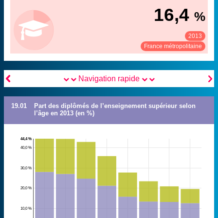
Insee (enquête Emploi), traitements MENESR-DEPP
Source :
16,4
%
2013
Voir :
Partager :
France métropolitaine


Navigation rapide
19.01
Part des diplômés de l’enseignement supérieur selon
l’âge en 2013 (en %)
44,4 %
40,0 %
30,0 %
20,0 %
10,0 %