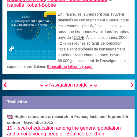
Isabelle Robert-Bobée
En France, les jeunes sont plus souvent
diplômés de l’enseignement supérieur que
les personnes plus âgées et plus souvent
aussi que les jeunes vivant dans les autres
pays de l’
OCDE
. À la fin des années 2000,
42 % des jeunes sortants de formation
initiale sont diplômés de l’enseignement
supérieur. Mais chaque année, environ
69 000 jeunes sortent de l’enseignement
supérieur sans diplôme
[
Consult the following page
]


Navigation rapide
Traduction
Higher education & research in France, facts and figures 8th
edition - November 2015
19 -
level of education among the general population
and among young people
-
Béatrice Le Rhun