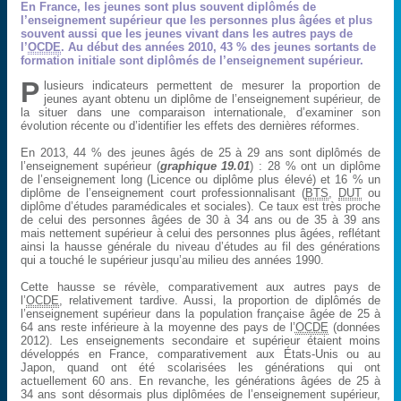
En France, les jeunes sont plus souvent diplômés de
l’enseignement supérieur que les personnes plus âgées et plus
souvent aussi que les jeunes vivant dans les autres pays de
l’
OCDE
. Au début des années 2010, 43 % des jeunes sortants de
formation initiale sont diplômés de l’enseignement supérieur.
P
lusieurs indicateurs permettent de mesurer la proportion de
jeunes ayant obtenu un diplôme de l’enseignement supérieur, de
la situer dans une comparaison internationale, d’examiner son
évolution récente ou d’identifier les effets des dernières réformes.
En 2013, 44 % des jeunes âgés de 25 à 29 ans sont diplômés de
l’enseignement supérieur (
graphique 19.01
) : 28 % ont un diplôme
de l’enseignement long (Licence ou diplôme plus élevé) et 16 % un
diplôme de l’enseignement court professionnalisant (
BTS
,
DUT
ou
diplôme d’études paramédicales et sociales). Ce taux est très proche
de celui des personnes âgées de 30 à 34 ans ou de 35 à 39 ans
mais nettement supérieur à celui des personnes plus âgées, reflétant
ainsi la hausse générale du niveau d’études au fil des générations
qui a touché le supérieur jusqu’au milieu des années 1990.
Cette hausse se révèle, comparativement aux autres pays de
l’
OCDE
, relativement tardive. Aussi, la proportion de diplômés de
l’enseignement supérieur dans la population française âgée de 25 à
64 ans reste inférieure à la moyenne des pays de l’
OCDE
(données
2012). Les enseignements secondaire et supérieur étaient moins
développés en France, comparativement aux États-Unis ou au
Japon, quand ont été scolarisées les générations qui ont
actuellement 60 ans. En revanche, les générations âgées de 25 à
34 ans sont désormais plus diplômées de l’enseignement supérieur,