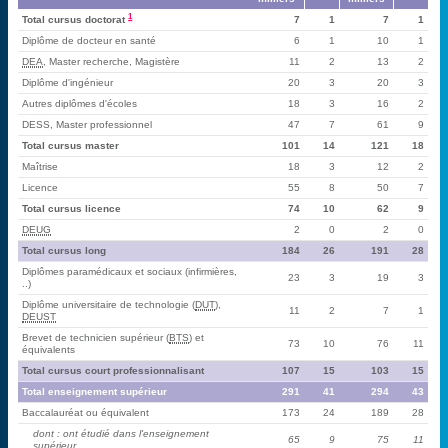
1
Total cursus doctorat
7
1
7
1
Diplôme de docteur en santé
6
1
10
1
DEA
, Master recherche, Magistère
11
2
13
2
Diplôme d'ingénieur
20
3
20
3
Autres diplômes d'écoles
18
3
16
2
DESS, Master professionnel
47
7
61
9
Total cursus master
101
14
121
18
Maîtrise
18
3
12
2
Licence
55
8
50
7
Total cursus licence
74
10
62
9
DEUG
2
0
2
0
Total cursus long
184
26
191
28
Diplômes paramédicaux et sociaux (infirmières,
23
3
19
3
..)
Diplôme universitaire de technologie (
DUT
),
11
2
7
1
DEUST
Brevet de technicien supérieur (
BTS
) et
73
10
76
11
équivalents
Total cursus court professionnalisant
107
15
103
15
Total enseignement supérieur
291
41
294
43
Baccalauréat ou équivalent
173
24
189
28
dont : ont étudié dans l'enseignement
65
9
75
11
supérieur