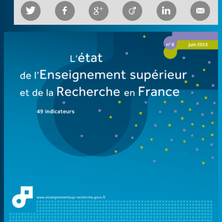





