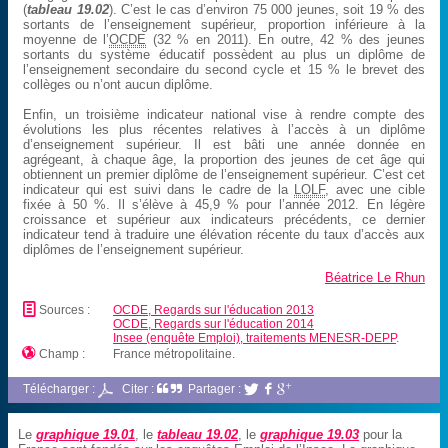
(
tableau 19.02
). C’est le cas d’environ 75 000 jeunes, soit 19 % des
sortants de l’enseignement supérieur, proportion inférieure à la
moyenne de l’
OCDE
(32 % en 2011). En outre, 42 % des jeunes
sortants du système éducatif possèdent au plus un diplôme de
l’enseignement secondaire du second cycle et 15 % le brevet des
collèges ou n’ont aucun diplôme.
Enfin, un troisième indicateur national vise à rendre compte des
évolutions les plus récentes relatives à l’accès à un diplôme
d’enseignement supérieur. Il est bâti une année donnée en
agrégeant, à chaque âge, la proportion des jeunes de cet âge qui
obtiennent un premier diplôme de l’enseignement supérieur. C’est cet
indicateur qui est suivi dans le cadre de la
LOLF
, avec une cible
fixée à 50 %. Il s’élève à 45,9 % pour l’année 2012. En légère
croissance et supérieur aux indicateurs précédents, ce dernier
indicateur tend à traduire une élévation récente du taux d’accès aux
diplômes de l’enseignement supérieur.
Béatrice Le Rhun
📄
Sources :
OCDE, Regards sur l'éducation 2013
OCDE, Regards sur l'éducation 2014
Insee (enquête Emploi), traitements MENESR-DEPP
.

Champ :
France métropolitaine.
Télécharger :
Citer :
Partager :



Le
graphique 19.01
, le
tableau 19.02
, le
graphique 19.03
pour la