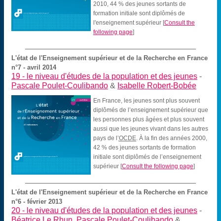
2010, 44 % des jeunes sortants de
formation initiale sont diplômés de
l'enseignement supérieur
[
Consult the
following page
]
L'état de l'Enseignement supérieur et de la Recherche en France
n°7 - avril 2014
19 -
le niveau d'études de la population et des jeunes
-
Pascale Poulet-Coulibando
&
Isabelle Robert-Bobée
En France, les jeunes sont plus souvent
diplômés de l’enseignement supérieur que
les personnes plus âgées et plus souvent
aussi que les jeunes vivant dans les autres
pays de l’
OCDE
. À la fin des années 2000,
42 % des jeunes sortants de formation
initiale sont diplômés de l’enseignement
supérieur
[
Consult the following page
]
L'état de l'Enseignement supérieur et de la Recherche en France
n°6 - février 2013
20 -
le niveau d'études de la population et des jeunes
-
Béatrice Le Rhun
,
Pascale Poulet-Coulibando
&