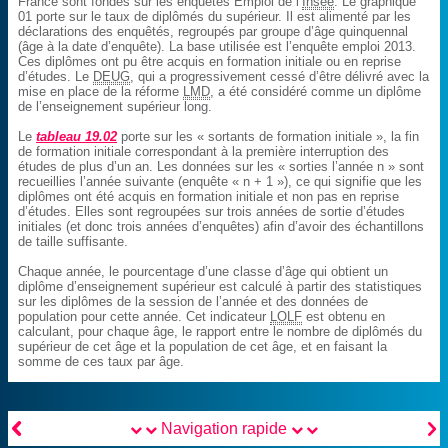
France sont fondés sur les enquêtes Emploi de l’
Insee
. Le graphique
01 porte sur le taux de diplômés du supérieur. Il est alimenté par les
déclarations des enquêtés, regroupés par groupe d’âge quinquennal
(âge à la date d’enquête). La base utilisée est l’enquête emploi 2013.
Ces diplômes ont pu être acquis en formation initiale ou en reprise
d’études. Le
DEUG
, qui a progressivement cessé d’être délivré avec la
mise en place de la réforme
LMD
, a été considéré comme un diplôme
de l’enseignement supérieur long.
Le
tableau 19.02
porte sur les « sortants de formation initiale », la fin
de formation initiale correspondant à la première interruption des
études de plus d’un an. Les données sur les « sorties l’année n » sont
recueillies l’année suivante (enquête « n + 1 »), ce qui signifie que les
diplômes ont été acquis en formation initiale et non pas en reprise
d’études. Elles sont regroupées sur trois années de sortie d’études
initiales (et donc trois années d’enquêtes) afin d’avoir des échantillons
de taille suffisante.
Chaque année, le pourcentage d’une classe d’âge qui obtient un
diplôme d’enseignement supérieur est calculé à partir des statistiques
sur les diplômes de la session de l’année et des données de
population pour cette année. Cet indicateur
LOLF
est obtenu en
calculant, pour chaque âge, le rapport entre le nombre de diplômés du
supérieur de cet âge et la population de cet âge, et en faisant la
somme de ces taux par âge.


Navigation rapide