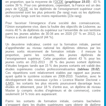
en proportion, que la moyenne de l’
OCDE
(
graphique 19.03
) : 43 %
contre 39 %. Pour ces générations, cependant, la France est un des
pays de l’
OCDE
où les diplômés de l’enseignement supérieur court
professionnel sont les plus présents (5e rang) mais où les diplômés
des cycles longs sont les moins représentés (22e rang).
Pour favoriser l’émergence d’une société des connaissances,
l’Union européenne vise, dans la foulée des objectifs de Lisbonne, au
moins 40 % de diplômés du supérieur sur l’ensemble de son territoire
parmi les jeunes adultes de 30-34 ans en 2020 (37 % en 2012). La
France a atteint cet objectif (44 %).
Un deuxième indicateur, centré sur la formation initiale, permet
d’appréhender au niveau national les diplômes obtenus par les
jeunes sortis récemment de formation initiale : il mesure la
proportion, parmi les sortants, des jeunes diplômés de
l’enseignement supérieur. Cette proportion atteint 43 % pour les
jeunes sortis en 2011-2013 : 28 % des jeunes sortent diplômés
d’études longues tandis que 15 % des jeunes sortants ont validé des
études supérieures courtes professionnalisantes (
tableau 19.02
).
Ces répartitions sont relativement stables par rapport aux jeunes
ayant quitté le système scolaire en 2008-2010. Toutefois, avec le
développement des nouveaux cycles « Licence Master Doctorat »
(
LMD
), les sortants les plus récents poursuivent davantage leurs
études et obtiennent, pour 18 % d’entre eux, un diplôme de niveau
Master (y compris écoles d’ingénieurs et de commerce), contre
seulement 14 % trois ans auparavant.
Parmi les sortants de formation initiale, certains bacheliers
s’engagent dans les études supérieures sans obtenir de diplôme