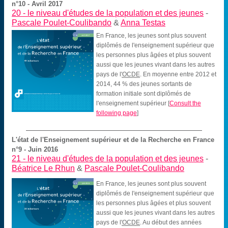
n°10 - Avril 2017
20 -
le niveau d'études de la population et des jeunes
-
Pascale Poulet-Coulibando
&
Anna Testas
En France, les jeunes sont plus souvent
diplômés de l'enseignement supérieur que
les personnes plus âgées et plus souvent
aussi que les jeunes vivant dans les autres
pays de l'
OCDE
. En moyenne entre 2012 et
2014, 44 % des jeunes sortants de
formation initiale sont diplômés de
l'enseignement supérieur
[
Consult the
following page
]
L'état de l'Enseignement supérieur et de la Recherche en France
n°9 - Juin 2016
21 -
le niveau d'études de la population et des jeunes
-
Béatrice Le Rhun
&
Pascale Poulet-Coulibando
En France, les jeunes sont plus souvent
diplômés de l'enseignement supérieur que
les personnes plus âgées et plus souvent
aussi que les jeunes vivant dans les autres
pays de l'
OCDE
. Au début des années