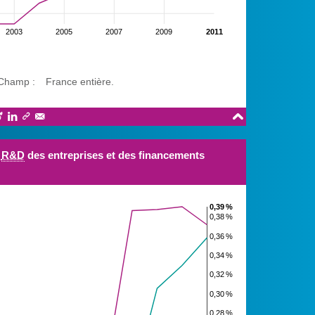
2003
2005
2007
2009
2011
Champ :
France entière.





e
R&D
des entreprises et des financements
0,39 %
0,38 %
0,36 %
0,34 %
0,32 %
0,30 %
0,28 %