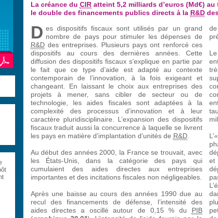
La créance du
CIR
atteint 5,2 milliards d’euros (Md€) au 
le double des financements publics directs à la
R&D
des
D
es dispositifs fiscaux sont utilisés par un grand
de
nombre de pays pour stimuler les dépenses de
pr
R&D
des entreprises. Plusieurs pays ont renforcé ces
dispositifs au cours des dernières années. Cette
Le
diffusion des dispositifs fiscaux s’explique en partie par
en
le fait que ce type d’aide est adapté au contexte
tr
contemporain de l’innovation, à la fois exigeant et
su
changeant. En laissant le choix aux entreprises des
co
projets à mener, sans cibler de secteur ou de
co
technologie, les aides fiscales sont adaptées à la
en
complexité des processus d’innovation et à leur
ta
caractère pluridisciplinaire. L’expansion des dispositifs
mi
fiscaux traduit aussi la concurrence à laquelle se livrent
les pays en matière d’implantation d’unités de
R&D
.
L’
ph
Au début des années 2000, la France se trouvait, avec
dé
les États-Unis, dans la catégorie des pays qui
et
e
cumulaient des aides directes aux entreprises
dé
pôt
importantes et des incitations fiscales non négligeables.
pa
nt
L’
Après une baisse au cours des années 1990 due au
da
recul des financements de défense, l’intensité des
pl
aides directes a oscillé autour de 0,15 % du
PIB
pe