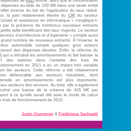
 dépenses de
R&D
donné, alors que la concentration
 dépenses au-delà de 100 M€ dans une seule entité
l’effet inverse du fait de l’application du taux réduit.
nsi, la part relativement élevée du
CIR
du secteur
Conseil et assistance en informatique » s’explique-t-
le par la présence de nombreux nouveaux entrants
 petite taille bénéficiant des taux majorés. Le secteur
Services d’architecture et d’ingénierie » compte aussi
 grand nombre de nouveaux entrants. À l’inverse, le
cteur automobile compte quelques gros acteurs
clarant des dépenses élevées. Enfin, la réforme du
R
qui a introduit les amortissements et fait baisser la
rt des salaires dans l’assiette des frais de
nctionnement en 2011 a eu un impact très variable
lon les secteurs. Cette réforme a été relativement
ins défavorable aux secteurs industriels, dont
intensité en amortissements est plus importante,
’aux secteurs des services. Au total, elle a également
traîné une baisse de la créance de 425 M€ par
pport à ce qu’elle aurait été avec le mode de calcul
s frais de fonctionnement de 2010.
Justin Quemener
&
Frédérique Sachwald