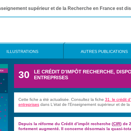
Enseignement supérieur et de la Recherche en France est di
ILLUSTRATIONS
AUTRES PUBLICATIONS
LE CRÉDIT D'IMPÔT RECHERCHE, DISPO
30
ENTREPRISES
Cette fiche a été actualisée. Consultez la fiche
31. le crédit 
entreprises
dans L'état de l'Enseignement supérieur et de la
Depuis la réforme du Crédit d’impôt recherche (
CIR
) de 
fortement augmenté. Il concerne désormais la quasi-tota