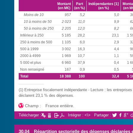
Montant
Part
Indépendantes [1]
Monta
(en M€)
(en %)
(en %)
(en M
Moins de 10
957
5,2
5,0
3
10 à moins de 50
2 023
11,0
9,9
6
50 à moins de 250
2 205
12,0
8,2
6
Inférieur à 250
5 185
28,2
23,1
1 5
250 à moins de 500
1 105
6,0
2,9
3
500 à 1999
3 002
16,3
4,4
9
2000 à 4999
1 969
10,7
1,1
5
5 000 et plus
6 960
37,9
0,4
1 6
Non renseigné
167
0,9
0,5
Total
18 388
100
32,4
5 1
(1) Entreprise fiscalement indépendante - Lecture : les entrepris
déclarent 23,1 % des dépenses.

Champ :
France entière.
Télécharger :
Intégrer : <\>
Partager :



30.04
Répartition sectorielle des dépenses déclarées 