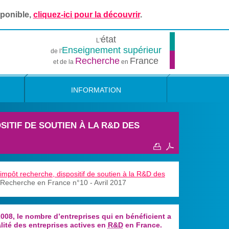
sponible,
cliquez-ici pour la découvrir
.
état
L'
Enseignement supérieur
de l'
Recherche
France
et de la
en
INFORMATION
SITIF DE SOUTIEN À LA R&D DES
d'impôt recherche, dispositif de soutien à la R&D des
 Recherche en France n°10 - Avril 2017
2008, le nombre d’entreprises qui en bénéficient a
lité des entreprises actives en
R&D
en France.