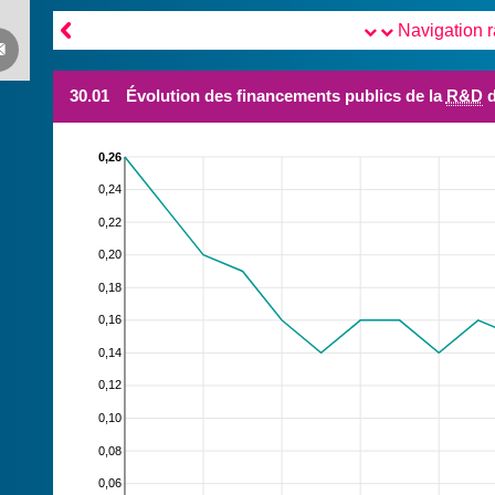

Navigation 

30.01
Évolution des financements publics de la
R&D
d
0,26
0,24
0,22
0,20
0,18
0,16
0,14
0,12
0,10
0,08
0,06