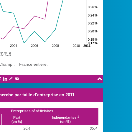
0,26 %
0,24 %
0,22 %
0,20 %
0,18 %
0,17 %
2004
2006
2008
2010
2011
R
)/
PIB
Champ :
France entière.





herche par taille d'entreprise en 2011
Entreprises bénéficiaires
1
Part
Indépendantes
(en %)
(en %)
36,4
35,4