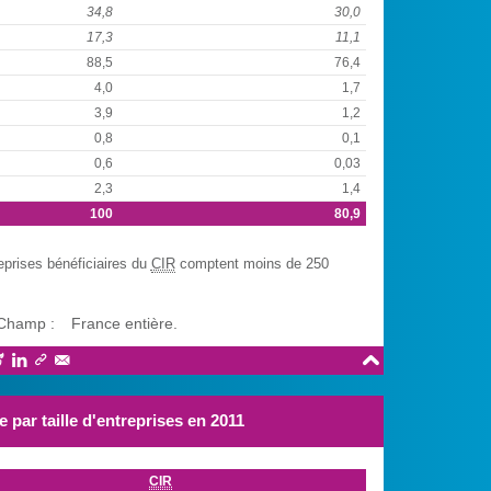
34,8
30,0
17,3
11,1
88,5
76,4
4,0
1,7
3,9
1,2
0,8
0,1
0,6
0,03
2,3
1,4
100
80,9
eprises bénéficiaires du
CIR
comptent moins de 250
Champ :
France entière.





 par taille d'entreprises en 2011
CIR