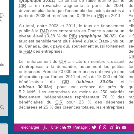
(
graphique 30.01
). L’intensité de l’aide fournie par le
de
CIR
a en revanche augmenté à partir de 2004,
de
devenant plus forte que l’ensemble des aides directes à
a 
RD
),
partir de 2008 et représentant 0,26 % du
PIB
en 2011.
Ai
s,
« 
Au total, entre 2008 et 2011, le taux de financement
el
public à la
R&D
des entreprises en France a atteint un
de
niveau élevé (0,38 % du
PIB
) (
graphique 30.02
). Ce
« 
taux est sensiblement plus élevé qu’aux États-Unis ou
un
au Canada, deux pays qui, soutiennent aussi fortement
se
la
R&D
des entreprises.
dé
CI
Le renforcement du
CIR
a incité un nombre croissant
pa
 de
d’entreprises à le demander, notamment les petites
fo
entreprises. Près de 20 000 entreprises ont envoyé une
se
déclaration pour l’année 2011 et près de 15 000 ont été
mo
bénéficiaires du
CIR
(
tableau 30.03a
et
l’
tableau 30.03a
), pour une créance de près de
qu
5,2 Md€. Les entreprises de moins de 250 salariés
en
fiscalement indépendantes représentent 76 % des
ra
bénéficiaires du
CIR
pour 23 % des dépenses
de
déclarées et 25 % des créances totales, les entreprises
Télécharger :
Citer :
Partager :





