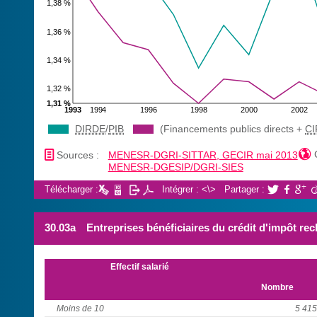
1,38 %
1,36 %
1,34 %
1,32 %
1,31 %
1993
1994
1996
1998
2000
2002
DIRDE
/
PIB
(Financements publics directs +
CI
📄

Sources :
MENESR-DGRI-SITTAR, GECIR mai 2013
MENESR-DGESIP/DGRI-SIES
Télécharger :
Intégrer : <\>
Partager :



30.03a
Entreprises bénéficiaires du crédit d'impôt rec
Effectif salarié
Nombre
Moins de 10
5 415