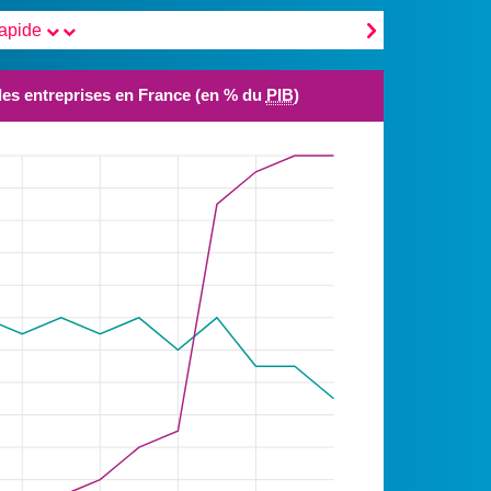

rapide
es entreprises en France (en % du
PIB
)