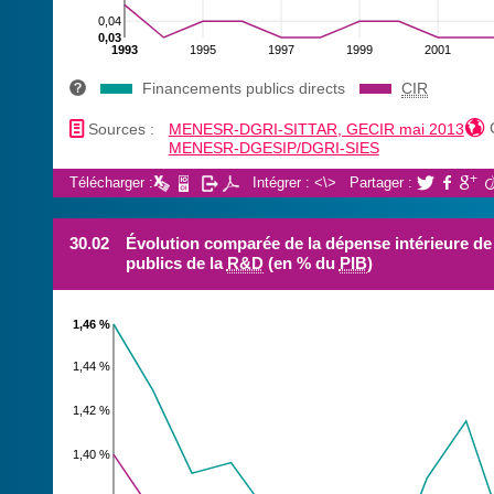
0,04
0,03
1993
1995
1997
1999
2001
Financements publics directs
CIR
📄

Sources :
MENESR-DGRI-SITTAR, GECIR mai 2013
MENESR-DGESIP/DGRI-SIES
Télécharger :
Intégrer : <\>
Partager :



30.02
Évolution comparée de la dépense intérieure d
publics de la
R&D
(en % du
PIB
)
1,46 %
1,44 %
1,42 %
1,40 %