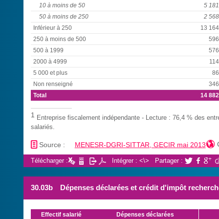
10 à moins de 50
5 181
50 à moins de 250
2 568
Inférieur à 250
13 164
250 à moins de 500
596
500 à 1999
576
2000 à 4999
114
5 000 et plus
86
Non renseigné
346
Total
14 882
1
Entreprise fiscalement indépendante - Lecture : 76,4 % des entr
salariés.
📄

Source :
MENESR-DGRI-SITTAR, GECIR mai 2013
Télécharger :
Intégrer : <\>
Partager :



30.03b
Dépenses déclarées et crédit d'impôt recherche
Effectif salarié
Dépenses déclarées