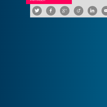
PARTAGER




