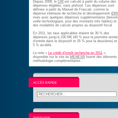
Depuis 2008, le
CIR
est calculé à partir du volume des
dépenses éligibles, sans plafond. Ces dépenses sont
définies à partir du Manuel de Frascati, comme la
dépense intérieure de recherche et développement (
DI
mais avec quelques dépenses supplémentaires (brevet
veille technologique, pour des montants très faibles) et
des modalités de calculs propres au dispositif fiscal.
En 2011, les taux applicables étaient de 30 % des
dépenses jusqu’à 100 M€ (40 % pour la première année
d’entrée dans le dispositif et 35 % pour la deuxième) et
5 % au-delà.
La note «
Le crédit d’impôt recherche en 2011
»,
disponible sur le site du
MENESR
fournit des éléments
méthodologie complémentaires.
ACCÈS RAPIDE