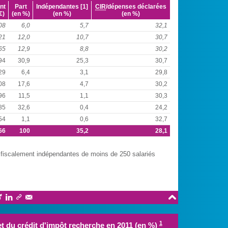
nt
Part
Indépendantes [1]
CIR
/dépenses déclarées
€)
(en %)
(en %)
(en %)
08
6,0
5,7
32,1
21
12,0
10,7
30,7
65
12,9
8,8
30,2
94
30,9
25,3
30,7
29
6,4
3,1
29,8
08
17,6
4,7
30,2
96
11,5
1,1
30,3
85
32,6
0,4
24,2
54
1,1
0,6
32,7
66
100
35,2
28,1
es fiscalement indépendantes de moins de 250 salariés





1
et du crédit d'impôt recherche en 2011 (en %)