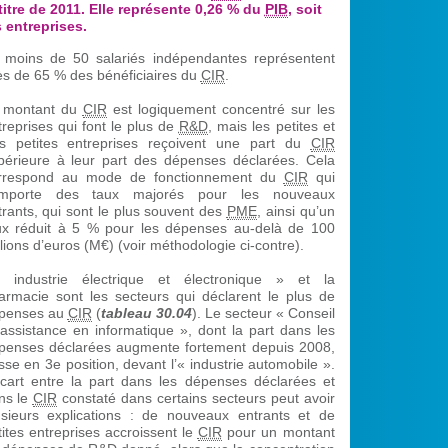
titre de 2011. Elle représente 0,26 % du
PIB
, soit
 entreprises.
 moins de 50 salariés indépendantes représentent
ès de 65 % des bénéficiaires du
CIR
.
 montant du
CIR
est logiquement concentré sur les
treprises qui font le plus de
R&D
, mais les petites et
ès petites entreprises reçoivent une part du
CIR
périeure à leur part des dépenses déclarées. Cela
rrespond au mode de fonctionnement du
CIR
qui
mporte des taux majorés pour les nouveaux
trants, qui sont le plus souvent des
PME
, ainsi qu’un
ux réduit à 5 % pour les dépenses au-delà de 100
llions d’euros (M€) (voir méthodologie ci-contre).
« industrie électrique et électronique » et la
armacie sont les secteurs qui déclarent le plus de
penses au
CIR
(
tableau 30.04
). Le secteur « Conseil
 assistance en informatique », dont la part dans les
penses déclarées augmente fortement depuis 2008,
sse en 3e position, devant l’« industrie automobile ».
écart entre la part dans les dépenses déclarées et
ns le
CIR
constaté dans certains secteurs peut avoir
usieurs explications : de nouveaux entrants et de
tites entreprises accroissent le
CIR
pour un montant