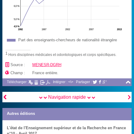
6,0 %
5,0 %
4,5 %
1992
1997
2002
2007
2013
Part des enseignants-chercheurs de nationalité étrangère
1
Hors disciplines médicales et odontologiques et corps spécifiques.
📄
Source :
MENESR-DGRH

Champ :
France entière.

Télécharger :
Intégrer : <\>
Partager :





Navigation rapide
Autres éditions
L'état de l'Enseignement supérieur et de la Recherche en France
n°10 - Avril 2017