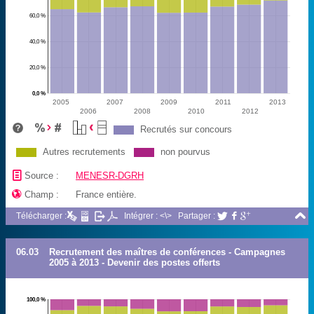
60,0 %
40,0 %
20,0 %
0,0 %
2005
2007
2009
2011
2013
2006
2008
2010
2012
Recrutés sur concours
Autres recrutements
non pourvus
📄
Source :
MENESR-DGRH

Champ :
France entière.

Télécharger :
Intégrer : <\>
Partager :



06.03
Recrutement des maîtres de conférences - Campagnes
2005 à 2013 - Devenir des postes offerts
100,0 %