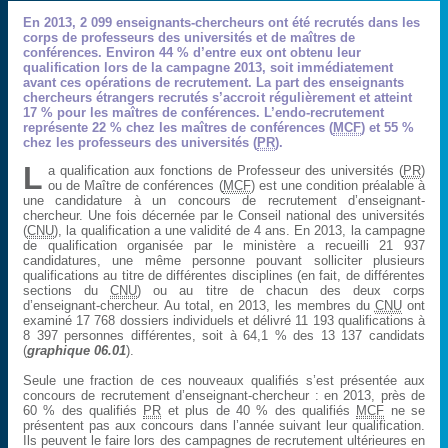
En 2013, 2 099 enseignants-chercheurs ont été recrutés dans les
corps de professeurs des universités et de maîtres de
conférences. Environ 44 % d’entre eux ont obtenu leur
qualification lors de la campagne 2013, soit immédiatement
avant ces opérations de recrutement. La part des enseignants
chercheurs étrangers recrutés s’accroit régulièrement et atteint
17 % pour les maîtres de conférences. L’endo-recrutement
représente 22 % chez les maîtres de conférences (
MCF
) et 55 %
chez les professeurs des universités (
PR
).
L
a qualification aux fonctions de Professeur des universités (
PR
)
ou de Maître de conférences (
MCF
) est une condition préalable à
une candidature à un concours de recrutement d’enseignant-
chercheur. Une fois décernée par le Conseil national des universités
(
CNU
), la qualification a une validité de 4 ans. En 2013, la campagne
de qualification organisée par le ministère a recueilli 21 937
candidatures, une même personne pouvant solliciter plusieurs
qualifications au titre de différentes disciplines (en fait, de différentes
sections du
CNU
) ou au titre de chacun des deux corps
d’enseignant-chercheur. Au total, en 2013, les membres du
CNU
ont
examiné 17 768 dossiers individuels et délivré 11 193 qualifications à
8 397 personnes différentes, soit à 64,1 % des 13 137 candidats
(
graphique 06.01
).
Seule une fraction de ces nouveaux qualifiés s’est présentée aux
concours de recrutement d’enseignant-chercheur : en 2013, près de
60 % des qualifiés
PR
et plus de 40 % des qualifiés
MCF
ne se
présentent pas aux concours dans l’année suivant leur qualification.
Ils peuvent le faire lors des campagnes de recrutement ultérieures en