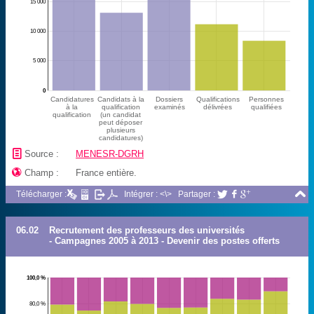
15 000
10 000
5 000
0
Candidatures
Candidats à la
Dossiers
Qualifications
Personnes
à la
qualification
examinés
délivrées
qualifiées
qualification
(un candidat
peut déposer
plusieurs
candidatures)
📄
Source :
MENESR-DGRH

Champ :
France entière.

Télécharger :
Intégrer : <\>
Partager :



06.02
Recrutement des professeurs des universités
- Campagnes 2005 à 2013 - Devenir des postes offerts
100,0 %
80,0 %