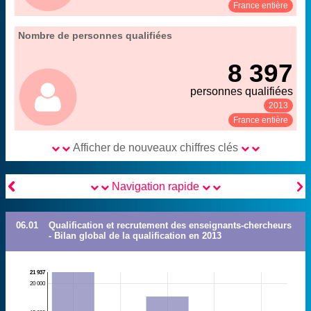
Voir :
Partager :
France entière
06. qualification et recrutement des enseignants-
Nombre de personnes qualifiées
Extrait de la fiche "
".
chercheurs
8 397
MENESR-DGRH
Source :
personnes qualifiées
2013
Voir :
Partager :
France entière
Afficher de nouveaux chiffres clés


Navigation rapide
06.01
Qualification et recrutement des enseignants-chercheurs
- Bilan global de la qualification en 2013
21 937
20 000