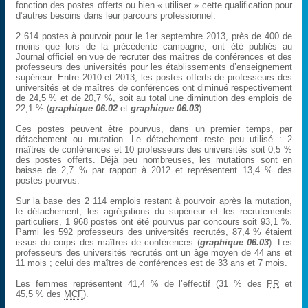
fonction des postes offerts ou bien « utiliser » cette qualification pour
d’autres besoins dans leur parcours professionnel.
2 614 postes à pourvoir pour le 1er septembre 2013, près de 400 de
moins que lors de la précédente campagne, ont été publiés au
Journal officiel en vue de recruter des maîtres de conférences et des
professeurs des universités pour les établissements d’enseignement
supérieur. Entre 2010 et 2013, les postes offerts de professeurs des
universités et de maîtres de conférences ont diminué respectivement
de 24,5 % et de 20,7 %, soit au total une diminution des emplois de
22,1 % (
graphique 06.02
et
graphique 06.03
).
Ces postes peuvent être pourvus, dans un premier temps, par
détachement ou mutation. Le détachement reste peu utilisé : 2
maîtres de conférences et 10 professeurs des universités soit 0,5 %
des postes offerts. Déjà peu nombreuses, les mutations sont en
baisse de 2,7 % par rapport à 2012 et représentent 13,4 % des
postes pourvus.
Sur la base des 2 114 emplois restant à pourvoir après la mutation,
le détachement, les agrégations du supérieur et les recrutements
particuliers, 1 968 postes ont été pourvus par concours soit 93,1 %.
Parmi les 592 professeurs des universités recrutés, 87,4 % étaient
issus du corps des maîtres de conférences (
graphique 06.03
). Les
professeurs des universités recrutés ont un âge moyen de 44 ans et
11 mois ; celui des maîtres de conférences est de 33 ans et 7 mois.
Les femmes représentent 41,4 % de l’effectif (31 % des
PR
et
45,5 % des
MCF
).