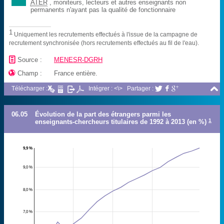
ATER
, moniteurs, lecteurs et autres enseignants non
permanents n'ayant pas la qualité de fonctionnaire
1
Uniquement les recrutements effectués à l'issue de la campagne de
recrutement synchronisée (hors recrutements effectués au fil de l'eau).
📄
Source :
MENESR-DGRH

Champ :
France entière.

Télécharger :
Intégrer : <\>
Partager :



06.05
Évolution de la part des étrangers parmi les
1
enseignants-chercheurs titulaires de 1992 à 2013 (en %)
9,9 %
9,0 %
8,0 %
7,0 %