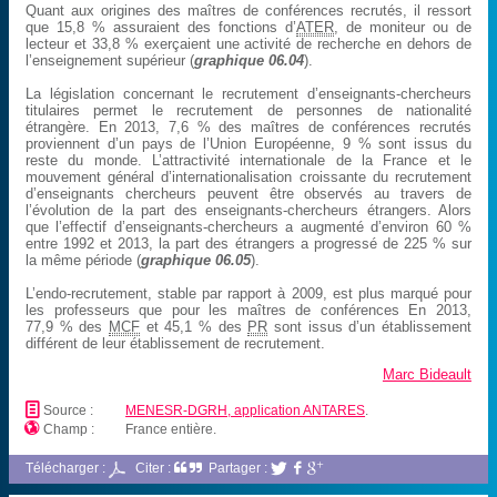
Quant aux origines des maîtres de conférences recrutés, il ressort
que 15,8 % assuraient des fonctions d’
ATER
, de moniteur ou de
lecteur et 33,8 % exerçaient une activité de recherche en dehors de
l’enseignement supérieur (
graphique 06.04
).
La législation concernant le recrutement d’enseignants-chercheurs
titulaires permet le recrutement de personnes de nationalité
étrangère. En 2013, 7,6 % des maîtres de conférences recrutés
proviennent d’un pays de l’Union Européenne, 9 % sont issus du
reste du monde. L’attractivité internationale de la France et le
mouvement général d’internationalisation croissante du recrutement
d’enseignants chercheurs peuvent être observés au travers de
l’évolution de la part des enseignants-chercheurs étrangers. Alors
que l’effectif d’enseignants-chercheurs a augmenté d’environ 60 %
entre 1992 et 2013, la part des étrangers a progressé de 225 % sur
la même période (
graphique 06.05
).
L’endo-recrutement, stable par rapport à 2009, est plus marqué pour
les professeurs que pour les maîtres de conférences En 2013,
77,9 % des
MCF
et 45,1 % des
PR
sont issus d’un établissement
différent de leur établissement de recrutement.
Marc Bideault
📄
Source :
MENESR-DGRH, application ANTARES
.

Champ :
France entière.
Télécharger :
Citer :
Partager :


