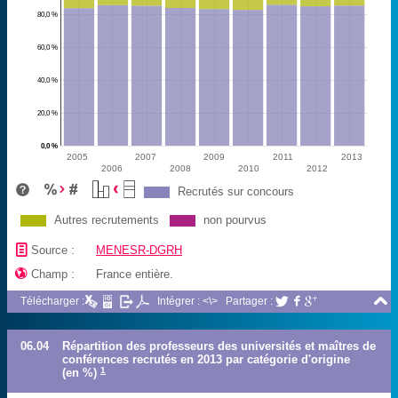
80,0 %
60,0 %
40,0 %
20,0 %
0,0 %
2005
2007
2009
2011
2013
2006
2008
2010
2012
Recrutés sur concours
Autres recrutements
non pourvus
📄
Source :
MENESR-DGRH

Champ :
France entière.

Télécharger :
Intégrer : <\>
Partager :



06.04
Répartition des professeurs des universités et maîtres de
conférences recrutés en 2013 par catégorie d'origine
1
(en %)