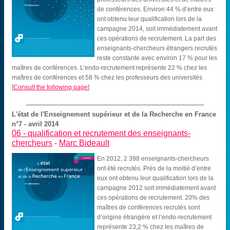
de conférences. Environ 44 % d’entre eux
ont obtenu leur qualification lors de la
campagne 2014, soit immédiatement avant
ces opérations de recrutement. La part des
enseignants-chercheurs étrangers recrutés
reste constante avec environ 17 % pour les
maîtres de conférences. L’endo-recrutement représente 22 % chez les
maîtres de conférences et 58 % chez les professeurs des universités
[
Consult the following page
]
L'état de l'Enseignement supérieur et de la Recherche en France
n°7 - avril 2014
06 -
qualification et recrutement des enseignants-
chercheurs
-
Marc Bideault
En 2012, 2 398 enseignants-chercheurs
ont été recrutés. Près de la moitié d’entre
eux ont obtenu leur qualification lors de la
campagne 2012 soit immédiatement avant
ces opérations de recrutement. 20% des
maîtres de conférences recrutés sont
d’origine étrangère et l’endo-recrutement
représente 23,2 % chez les maîtres de