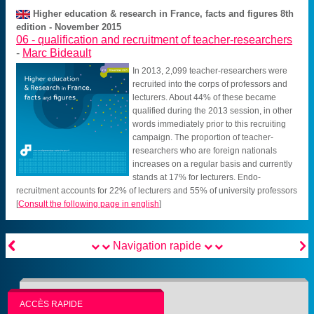
Higher education & research in France, facts and figures 8th
edition - November 2015
06 -
qualification and recruitment of teacher-researchers
-
Marc Bideault
In 2013, 2,099 teacher-researchers were
recruited into the corps of professors and
lecturers. About 44% of these became
qualified during the 2013 session, in other
words immediately prior to this recruiting
campaign. The proportion of teacher-
researchers who are foreign nationals
increases on a regular basis and currently
stands at 17% for lecturers. Endo-
recruitment accounts for 22% of lecturers and 55% of university professors
[
Consult the following page in english
]


Navigation rapide
ACCÈS RAPIDE