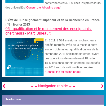
conférences et 56,1 % chez les professeurs
des universités
[
Consult the following page
]
L'état de l'Enseignement supérieur et de la Recherche en France
n°6 - février 2013
06 -
qualification et le recrutement des enseignants-
chercheurs
-
Marc Bideault
En 2011, 2 584 enseignants-chercheurs
ont été recrutés. Près de la moitié d’entre
eux ont obtenu leur qualification lors de la
campagne 2011 soit immédiatement avant
ces opérations de recrutement. Plus de
15 % des enseignants-chercheurs recrutés
en 2011 sont de nationalité étrangère
[
Consult the following page
]


Navigation rapide
Traduction