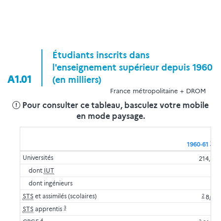
Étudiants inscrits dans
l'enseignement supérieur depuis 1960
A1.01
(en milliers)
France métropolitaine + DROM
Pour consulter ce tableau, basculez votre mobile
en mode paysage.
1
1960‑61
1
Universités
214,7
dont
IUT
dont ingénieurs
STS
et assimilés (scolaires)
2
8,0
3
STS
apprentis
4