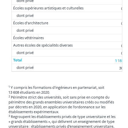
dont privé
Écoles supérieures artistiques et culturelles
0,2
dont privé
Écoles d'architecture
0,5
dont privé
Écoles vétérinaires
Autres écoles de spécialités diverses
0,5
dont privé
0,5
Total
1 185,3
dont privé
30,2
1
Y compris les formations d’ingénieurs en partenariat, soit
13 608 étudiants en 2020.
2
Périmètre strict des universités, soit sans prise en compte du
périmètre des grands ensembles universitaires créés ou modifiés
par décrets en 2020, en application de l’ordonnance sur les
établissements expérimentaux.
3
Regroupent les établissements privés de type universitaire et les
« grands établissements », qui délivrent un enseignement de type
universitaire : établissements privés d’enseignement universitaire,