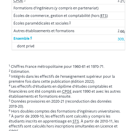
CPGE
2
21,0
Formations d'ingénieurs (y compris en partenariat)
Écoles de commerce, gestion et comptabilité (hors
BTS
)
5
Écoles paramédicales et sociales
Autres établissements et formations
2
66,0
6
Ensemble
309,7
dont privé
1
Chiffres France métropolitaine pour 1960‑61 et 1970‑71.
2
Estimation.
3
Intégrés dans les effectifs de l'enseignement supérieur pour la
première fois dans cette publication (édition 2022).
4
Les effectifs d'étudiants en diplôme d'études comptables et
financières ont été comptés en
CPGE
avant 1990 et avec les autres
établissements et formations ensuite.
5
Données provisoires en 2020‑21 (reconduction des données
2019‑20).
6
Hors doubles comptes des formations d'ingénieurs universitaires.
7
À partir de 2009‑10, les effectifs sont calculés y compris les
étudiants inscrits en apprentissage en
STS
. À partir de 2010‑11, les
effectifs sont calculés hors inscriptions simultanées en Licence et