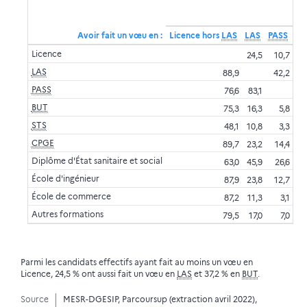
Avoir fait un vœu en :
Licence hors
LAS
LAS
PASS
BU
Licence
24,5
10,7
37
LAS
88,9
42,2
29
PASS
76,6
83,1
20
BUT
75,3
16,3
5,8
STS
48,1
10,8
3,3
42
CPGE
89,7
23,2
14,4
37
Diplôme d'État sanitaire et social
63,0
45,9
26,6
25
École d'ingénieur
87,9
23,8
12,7
56
École de commerce
87,2
11,3
3,1
51
Autres formations
79,5
17,0
7,0
32
Parmi les candidats effectifs ayant fait au moins un vœu en
Licence, 24,5 % ont aussi fait un vœu en
LAS
et 37,2 % en
BUT
.
Source
MESR-DGESIP, Parcoursup (extraction avril 2022),