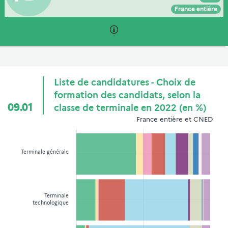
Voir :
Intégrer :
Partager :
France entière
Liste de candidatures - Choix de
formation des candidats, selon la
09.01
classe de terminale en 2022 (en %)
France entière et CNED
Terminale générale
Terminale
technologique