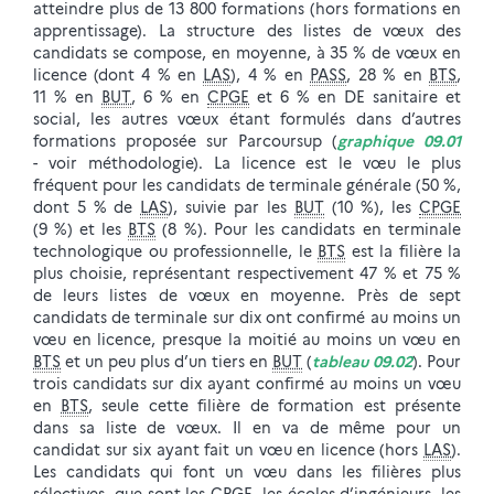
atteindre plus de 13 800 formations (hors formations en
apprentissage). La structure des listes de vœux des
candidats se compose, en moyenne, à 35 % de vœux en
licence (dont 4 % en
LAS
), 4 % en
PASS
, 28 % en
BTS
,
11 % en
BUT
, 6 % en
CPGE
et 6 % en DE sanitaire et
social, les autres vœux étant formulés dans d’autres
formations proposée sur Parcoursup (
graphique 09.01
- voir méthodologie). La licence est le vœu le plus
fréquent pour les candidats de terminale générale (50 %,
dont 5 % de
LAS
), suivie par les
BUT
(10 %), les
CPGE
(9 %) et les
BTS
(8 %). Pour les candidats en terminale
technologique ou professionnelle, le
BTS
est la filière la
plus choisie, représentant respectivement 47 % et 75 %
de leurs listes de vœux en moyenne. Près de sept
candidats de terminale sur dix ont confirmé au moins un
vœu en licence, presque la moitié au moins un vœu en
BTS
et un peu plus d’un tiers en
BUT
(
tableau 09.02
). Pour
trois candidats sur dix ayant confirmé au moins un vœu
en
BTS
, seule cette filière de formation est présente
dans sa liste de vœux. Il en va de même pour un
candidat sur six ayant fait un vœu en licence (hors
LAS
).
Les candidats qui font un vœu dans les filières plus