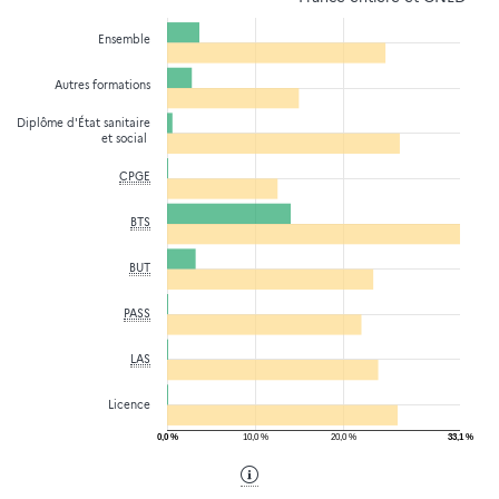
Ensemble
Autres formations
Diplôme d'État sanitaire
et social
CPGE
BTS
BUT
PASS
LAS
Licence
0,0 %
10,0 %
20,0 %
33,1 %