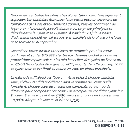
Parcoursup centralise les démarches d’orientation dans l’enseignement
supérieur. Les candidats formulent leurs vœux pour un ensemble de
formations dans des établissements donnés, puis les confirment de
façon non hiérarchisée jusqu’à début avril. La phase principale se
déroule entre le 2 juin et le 15 juillet. À partir du 23 juin la phase
d’admission complémentaire s’ouvre en parallèle de la phase principale
et se termine le 16 septembre.
Cette fiche porte sur 606 000 élèves de terminale pour les vœux
confirmés et sur les 573 500 d’entre eux devenus bacheliers pour les
propositions reçues, soit sur les néo-bacheliers des lycées de France ou
au
CNED
(hors lycées étrangers ou AEFE) inscrits dans Parcoursup 2022
et ayant émis et confirmé au moins un vœu en phase principale.
La méthode utilisée ici attribue un même poids à chaque candidat.
Ainsi, si deux candidats diffèrent dans le nombre de vœux qu'ils
formulent, chaque vœu de chacun des candidats aura un poids
différent pour compenser cet écart. Par exemple, un candidat ayant fait
9 vœux, 3 en licence et 6 en
CPGE
, verra ses choix comptabilisés avec
un poids 3/9 pour la licence et 6/9 en
CPGE
.
MESR-DGESIP, Parcoursup (extraction avril 2022), traitement MESR-
DGESIP/DGRI-SIES