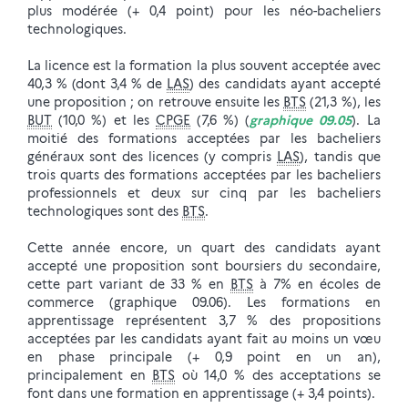
plus modérée (+ 0,4 point) pour les néo-bacheliers
technologiques.
La licence est la formation la plus souvent acceptée avec
40,3 % (dont 3,4 % de
LAS
) des candidats ayant accepté
une proposition ; on retrouve ensuite les
BTS
(21,3 %), les
BUT
(10,0 %) et les
CPGE
(7,6 %) (
graphique 09.05
). La
moitié des formations acceptées par les bacheliers
généraux sont des licences (y compris
LAS
), tandis que
trois quarts des formations acceptées par les bacheliers
professionnels et deux sur cinq par les bacheliers
technologiques sont des
BTS
.
Cette année encore, un quart des candidats ayant
accepté une proposition sont boursiers du secondaire,
cette part variant de 33 % en
BTS
à 7% en écoles de
commerce (graphique 09.06). Les formations en
apprentissage représentent 3,7 % des propositions
acceptées par les candidats ayant fait au moins un vœu
en phase principale (+ 0,9 point en un an),
principalement en
BTS
où 14,0 % des acceptations se
font dans une formation en apprentissage (+ 3,4 points).