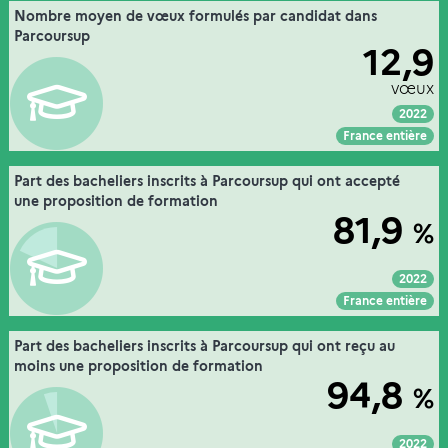
09. l'orientation des nouveaux bacheliers sur
Nombre moyen de vœux formulés par candidat dans
Extrait de la fiche "
".
Parcoursup, les vœux et les propositions d’admission
Parcoursup
12,9
MESR-DGESIP, Parcoursup (extraction 15 avril 2018),
Source :
traitement MESR-DGESIP/DGRI-SIES
vœux
2022
Voir :
Intégrer :
Partager :
France entière
09. l'orientation des nouveaux bacheliers sur
Part des bacheliers inscrits à Parcoursup qui ont accepté
Extrait de la fiche "
".
Parcoursup, les vœux et les propositions d’admission
une proposition de formation
81,9
%
MESR-DGESIP, Parcoursup (extraction 15 avril 2018),
Source :
traitement MESR-DGESIP/DGRI-SIES
2022
Voir :
Intégrer :
Partager :
France entière
09. l'orientation des nouveaux bacheliers sur
Part des bacheliers inscrits à Parcoursup qui ont reçu au
Extrait de la fiche "
".
Parcoursup, les vœux et les propositions d’admission
moins une proposition de formation
94,8
%
MESR-DGESIP, Parcoursup (extraction 15 avril 2018),
Source :
traitement MESR-DGESIP/DGRI-SIES
2022