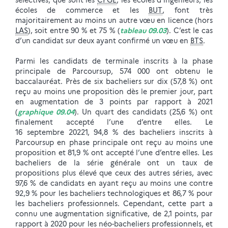
sélectives, que sont les
CPGE
, les écoles d’ingénieurs, les
écoles de commerce et les
BUT
, font très
majoritairement au moins un autre vœu en licence (hors
LAS
), soit entre 90 % et 75 % (
tableau 09.03
). C’est le cas
d’un candidat sur deux ayant confirmé un vœu en
BTS
.
Parmi les candidats de terminale inscrits à la phase
principale de Parcoursup, 574 000 ont obtenu le
baccalauréat. Près de six bacheliers sur dix (57,8 %) ont
reçu au moins une proposition dès le premier jour, part
en augmentation de 3 points par rapport à 2021
(
graphique 09.04
). Un quart des candidats (25,6 %) ont
finalement accepté l’une d’entre elles. Le
16 septembre 20221, 94,8 % des bacheliers inscrits à
Parcoursup en phase principale ont reçu au moins une
proposition et 81,9 % ont accepté l’une d’entre elles. Les
bacheliers de la série générale ont un taux de
propositions plus élevé que ceux des autres séries, avec
97,6 % de candidats en ayant reçu au moins une contre
92,9 % pour les bacheliers technologiques et 86,7 % pour
les bacheliers professionnels. Cependant, cette part a
connu une augmentation significative, de 2,1 points, par
rapport à 2020 pour les néo-bacheliers professionnels, et