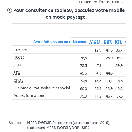
France entière et CNED
Pour consulter ce tableau, basculez votre mobile
en mode paysage.
Avoir fait un vœu en :
Licence
PACES
DUT
BTS
CP
Licence
12,9
41,5
36,7
20
PACES
76,5
25,9
19,1
2
DUT
75,5
7,9
59,9
1
STS
49,6
4,3
44,6
CPGE
87,4
18,8
41,1
16,8
Diplôme d'État sanitaire et social
60,0
25,8
28,9
48,3
Autres formations
75,9
11,2
46,7
37,6
32
Source
MESR-DGESIP, Parcoursup (extraction avril 2019),
traitement MESR-DGESIP/DGRI-SIES