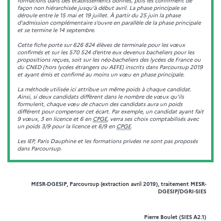
formations dans des établissements donnés, puis les confirment de
façon non hiérarchisée jusqu’à début avril. La phase principale se
déroule entre le 15 mai et 19 juillet. À partir du 25 juin la phase
d’admission complémentaire s’ouvre en parallèle de la phase principale
et se termine le 14 septembre.
Cette fiche porte sur 626 824 élèves de terminale pour les vœux
confirmés et sur les 570 524 d’entre eux devenus bacheliers pour les
propositions reçues, soit sur les néo-bacheliers des lycées de France ou
du CNED (hors lycées étrangers ou AEFE) inscrits dans Parcoursup 2019
et ayant émis et confirmé au moins un vœu en phase principale.
La méthode utilisée ici attribue un même poids à chaque candidat.
Ainsi, si deux candidats diffèrent dans le nombre de vœux qu'ils
formulent, chaque vœu de chacun des candidats aura un poids
différent pour compenser cet écart. Par exemple, un candidat ayant fait
9 vœux, 3 en licence et 6 en
CPGE
, verra ses choix comptabilisés avec
un poids 3/9 pour la licence et 6/9 en
CPGE
.
Les IEP, Paris Dauphine et les formations privées ne sont pas proposés
dans Parcoursup.
MESR-DGESIP, Parcoursup (extraction avril 2019), traitement MESR-
DGESIP/DGRI-SIES
Pierre Boulet (SIES A2.1)