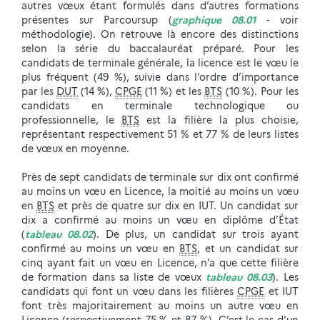
autres vœux étant formulés dans d’autres formations
présentes sur Parcoursup (
graphique 08.01
- voir
méthodologie). On retrouve là encore des distinctions
selon la série du baccalauréat préparé. Pour les
candidats de terminale générale, la licence est le vœu le
plus fréquent (49 %), suivie dans l’ordre d’importance
par les
DUT
(14 %),
CPGE
(11 %) et les
BTS
(10 %). Pour les
candidats en terminale technologique ou
professionnelle, le
BTS
est la filière la plus choisie,
représentant respectivement 51 % et 77 % de leurs listes
de vœux en moyenne.
Près de sept candidats de terminale sur dix ont confirmé
au moins un vœu en Licence, la moitié au moins un vœu
en
BTS
et près de quatre sur dix en IUT. Un candidat sur
dix a confirmé au moins un vœu en diplôme d’État
(
tableau 08.02
). De plus, un candidat sur trois ayant
confirmé au moins un vœu en
BTS
, et un candidat sur
cinq ayant fait un vœu en Licence, n’a que cette filière
de formation dans sa liste de vœux
tableau 08.03
). Les
candidats qui font un vœu dans les filières
CPGE
et IUT
font très majoritairement au moins un autre vœu en