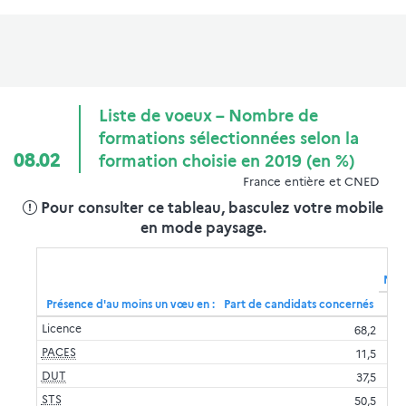
Liste de voeux – Nombre de
formations sélectionnées selon la
08.02
formation choisie en 2019 (en %)
France entière et CNED
Pour consulter ce tableau, basculez votre mobile
en mode paysage.
Nomb
Présence d'au moins un vœu en :
Part de candidats concernés
Licence
68,2
PACES
11,5
DUT
37,5
STS
50,5