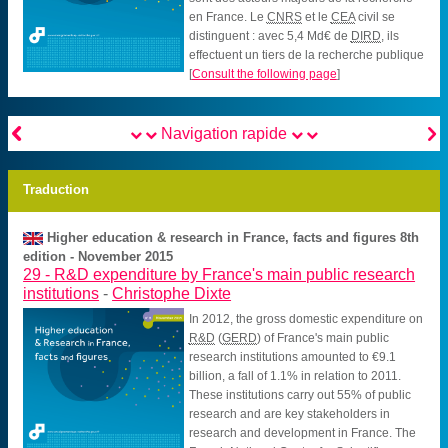
en France. Le
CNRS
et le
CEA
civil se
distinguent : avec 5,4 Md€ de
DIRD
, ils
effectuent un tiers de la recherche publique
[
Consult the following page
]


Navigation rapide
Traduction
Higher education & research in France, facts and figures 8th
edition - November 2015
29 -
R&D expenditure by France's main public research
institutions
-
Christophe Dixte
In 2012, the gross domestic expenditure on
R&D
(
GERD
) of France's main public
research institutions amounted to €9.1
billion, a fall of 1.1% in relation to 2011.
These institutions carry out 55% of public
research and are key stakeholders in
research and development in France. The