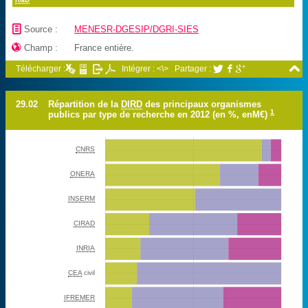
📄
Source :
MENESR-DGESIP/DGRI-SIES

Champ :
France entière.

Télécharger :
Intégrer : <\>
Partager :



29.02
Répartition de la
DIRD
des principaux organismes
1
publics par type de recherche en 2012 (en %, enM€)
CNRS
ONERA
INSERM
CIRAD
INRIA
CEA
civil
IFREMER