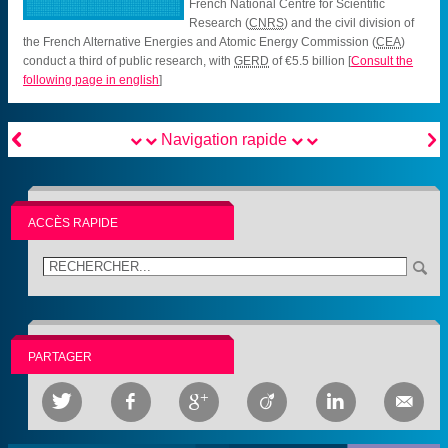
French National Centre for Scientific
Research (
CNRS
) and the civil division of
the French Alternative Energies and Atomic Energy Commission (
CEA
)
conduct a third of public research, with
GERD
of €5.5 billion
[
Consult the
following page in english
]


Navigation rapide
ACCÈS RAPIDE
PARTAGER





