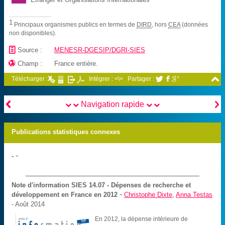
1
Principaux organismes publics en termes de
DIRD
, hors
CEA
(données
non disponibles).
📄
Source :
MENESR-DGESIP/DGRI-SIES

Champ :
France entière.

Télécharger :
Intégrer : <\>
Partager :





Navigation rapide
Publications statistiques connexes
-
-
Note d'information SIES
14.07 - Dépenses de recherche et
-
développement en France en 2012
Christophe Dixte
,
Anna Testas
- Août 2014
En 2012, la dépense intérieure de