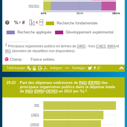
IRSTEA
0,0 %
50,0 %
100,0 %
%
Recherche fondamentale
Recherche appliquée
Développement expérimental
1
Principaux organismes publics en termes de
DIRD
- hors
CNES
,
INRA
et
IRD
(données de répartition non disponibles).

Champ :
France entière.

Télécharger :
Intégrer : <\>
Partager :



29.03
Part des dépenses extérieures de
R&D
(
DERD
) des
principaux organismes publics dans la dépense totale
1
de
R&D
(
DIRD
+
DERD
) en 2012 (en %)
IRD
CNES
CIRAD