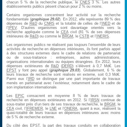
chacun 5 % de la recherche publique, le
CNES
3 %. Les autres
établissements publics pèsent chacun pour 2 % ou moins.
Certains organismes concentrent leur activité sur la recherche
fondamentale (
graphique 29.02
). En 2012, elle représente 89 % des
dépenses de
R&D
du
CNRS
et la totalité de celles de l’
INED
et de
l’
IPEV
. D’autres organismes sont davantage orientés vers la
recherche appliquée comme le
CEA
civil (81 % de ses dépenses
intérieures de
R&D
) ou comme le
BRGM
, le
CSTB
et l’
INERIS
.
Les organismes publics ne réalisent pas toujours l’ensemble de leurs
activités de recherche en dépenses intérieures, ils font parfois appel
à des structures externes dans le cadre de relations de partenariat
ou de sous-traitance : entreprises, autres administrations,
organisations internationales ou équipes étrangères. En 2012, leurs
dépenses extérieures de
R&D
(
DERD
) s’élèvent à 0,7 Md€. Les
EPST
y font peu appel (
graphique 29.03
). Globalement, 6 % de
leurs travaux de recherche sont réalisés en externe, soit 0,3 Md€.
Parmi eux l’
IRD
se distingue par une part importante de travaux
menés en partenariat avec l’extérieur, notamment dans le cadre de
son implantation internationale.
Les
EPIC
consacrent en moyenne 8 % de leurs travaux de
recherche en dépenses extérieures en 2012. Si l’
IRSN
continue de
sous-traiter près d’un tiers de ses travaux de recherche, le
BRGM
, le
CEA
civil, l’
IFREMER
, le
LNE
et l’
ONERA
, quant à eux, réalisent la
quasi-totalité de leurs travaux en dépenses intérieures avec moins
de 5 % de recherche externe.
Du côté des
EPST
, la part des travaux conduits en collaboration