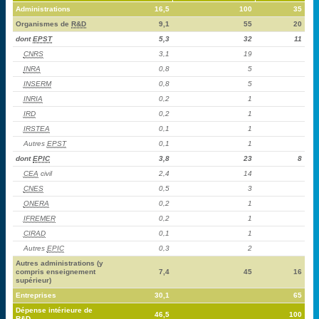
Administrations
16,5
100
35
Organismes de
R&D
9,1
55
20
dont
EPST
5,3
32
11
CNRS
3,1
19
INRA
0,8
5
INSERM
0,8
5
INRIA
0,2
1
IRD
0,2
1
IRSTEA
0,1
1
Autres
EPST
0,1
1
dont
EPIC
3,8
23
8
CEA
civil
2,4
14
CNES
0,5
3
ONERA
0,2
1
IFREMER
0,2
1
CIRAD
0,1
1
Autres
EPIC
0,3
2
Autres administrations (y
compris enseignement
7,4
45
16
supérieur)
Entreprises
30,1
65
Dépense intérieure de
46,5
100
R&D