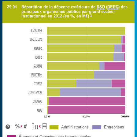
29.04
Répartition de la dépense extérieure de
R&D
(
DERD
) des
principaux organismes publics par grand secteur
1
institutionnel en 2012 (en %, en M€)
ONERA
INSERM
INRIA
INRA
CNRS
IRSTEA
CNES
IFREMER
CIRAD
IRD
0,0 %
50,0 %
100,0 %
%
Administrations
Entreprises
Étranger et Organisations Internationales