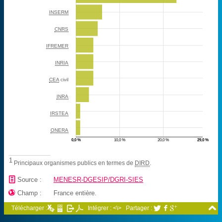
INSERM
CNRS
IFREMER
INRIA
CEA
civil
INRA
IRSTEA
ONERA
0,0 %
10,0 %
20,0 %
29,0 %
1
Principaux organismes publics en termes de
DIRD
.
📄
Source :
MENESR-DGESIP/DGRI-SIES

Champ :
France entière.

Télécharger :
Intégrer : <\>
Partager :


