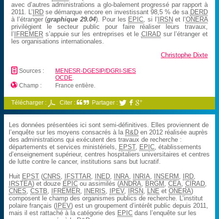
avec d’autres administrations a glo-balement progressé par rapport à
2011. L’
IRD
se démarque encore en investissant 98,5 % de sa
DERD
à l’étranger (
graphique 29.04
). Pour les
EPIC
, si l’
IRSN
et l’
ONERA
privilégient le secteur public pour faire réaliser leurs travaux,
l’
IFREMER
s’appuie sur les entreprises et le
CIRAD
sur l’étranger et
les organisations internationales.
Christophe Dixte
📄
Sources :
MENESR-DGESIP/DGRI-SIES
OCDE
.

Champ :
France entière.
Télécharger :
Citer :
Partager :



Les données présentées ici sont semi-définitives. Elles proviennent de
l’enquête sur les moyens consacrés à la
R&D
en 2012 réalisée auprès
des administrations qui exécutent des travaux de recherche :
départements et services ministériels,
EPST
,
EPIC
, établissements
d’enseignement supérieur, centres hospitaliers universitaires et centres
de lutte contre le cancer, institutions sans but lucratif.
Huit
EPST
(
CNRS
,
IFSTTAR
,
INED
,
INRA
,
INRIA
,
INSERM
,
IRD
,
IRSTEA
) et douze
EPIC
ou assimilés (
ANDRA
,
BRGM
,
CEA
,
CIRAD
,
CNES
,
CSTB
,
IFREMER
,
INERIS
,
IPEV
,
IRSN
,
LNE
et
ONERA
)
composent le champ des organismes publics de recherche. L’institut
polaire français (
IPEV
) est un groupement d’intérêt public depuis 2011,
mais il est rattaché à la catégorie des
EPIC
dans l’enquête sur les