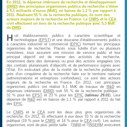
En 2012, la dépense intérieure de recherche et développement
(
DIRD
) des principaux organismes publics de recherche s’élève
à 9,1 milliards d’euros (Md€), en baisse de 1,1 % par rapport à
2011. Réalisant 55 % de la recherche publique, ils sont des
acteurs majeurs de la recherche en France. Le
CNRS
et le
CEA
civil effectuent un tiers de la recherche publique avec 5,5 Md€
de
DIRD
.
H
uit établissements publics à caractère scientifique et
technologique (
EPST
) et une douzaine d’établissements publics
à caractère industriel et commercial (
EPIC
) forment les principaux
organismes de recherche. Placés sous tutelle d’un ou plusieurs
ministères, tous assurent une mission de service public et leur
principal objectif est de mener des activités de recherche,
notamment dans des domaines ou pour des actions engagées lors
des contrats pluriannuels d’objectifs et de performance signés avec
l’État. En exécutant plus de la moitié de la recherche publique et
près d’un cinquième de la recherche faite sur le territoire national
(administrations et entreprises confondues), ce sont des acteurs
majeurs de la recherche en France. En 2012, ces principaux
organismes publics ont réalisé 9,1 Md€ de travaux de
R&D
en
dépenses intérieures (
DIRD
) soit 55 % de la recherche publique :
32 % pour les
EPST
et 23 % pour les
EPIC
(
tableau 29.01
). Leur
dépense de
R&D
est en baisse de 1,1 % par rapport à 2011 du fait
des
EPIC
.
Le
CNRS
et le
CEA
sont les deux plus gros organismes de
recherche. En 2012, ils effectuent à eux deux 33 % de la recherche
publique (19 % pour le
CNRS
et 14 % pour le
CEA
civil). Les autres
organismes sont de plus petite taille : l’
INRA
et l’
INSERM
exécutent