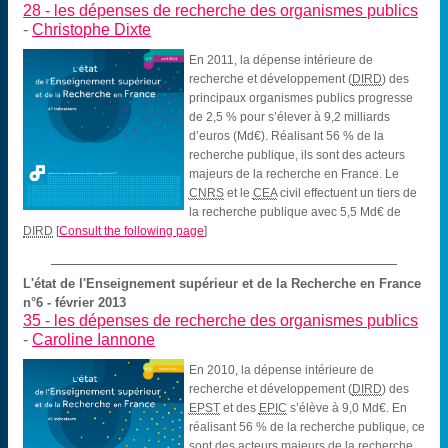
28 -
les dépenses de recherche des organismes publics
-
Christophe Dixte
En 2011, la dépense intérieure de
recherche et développement (
DIRD
) des
principaux organismes publics progresse
de 2,5 % pour s’élever à 9,2 milliards
d’euros (Md€). Réalisant 56 % de la
recherche publique, ils sont des acteurs
majeurs de la recherche en France. Le
CNRS
et le
CEA
civil effectuent un tiers de
la recherche publique avec 5,5 Md€ de
DIRD
[
Consult the following page
]
L'état de l'Enseignement supérieur et de la Recherche en France
n°6 - février 2013
35 -
les dépenses de recherche des organismes publics
-
Caroline Iannone
En 2010, la dépense intérieure de
recherche et développement (
DIRD
) des
EPST
et des
EPIC
s’élève à 9,0 Md€. En
réalisant 56 % de la recherche publique, ce
sont des acteurs majeurs de la recherche