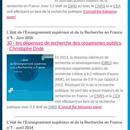
ils sont des acteurs majeurs de la
recherche en France. Avec 5,5 Md€ de
DIRD
au total, le
CNRS
et le
CEA
civil effectuent un tiers de la recherche publique
[
Consult the following
page
]
L'état de l'Enseignement supérieur et de la Recherche en France
n°9 - Juin 2016
30 -
les dépenses de recherche des organismes publics
-
Christophe Dixte
En 2013, la dépense intérieure de
recherche et développement (
DIRD
) des
principaux organismes publics de
recherche s’élève à 9,2 milliards d’euros
(Md€), en hausse de 0,9 % par rapport à
2012. Réalisant 55 % de la recherche
publique, ils sont des acteurs majeurs de la
recherche en France. Le
CNRS
et le
CEA
civil effectuent un tiers de la recherche
publique avec 5,6 Md€ de
DIRD
[
Consult the following page
]
L'état de l'Enseignement supérieur et de la Recherche en France
n°7 - avril 2014