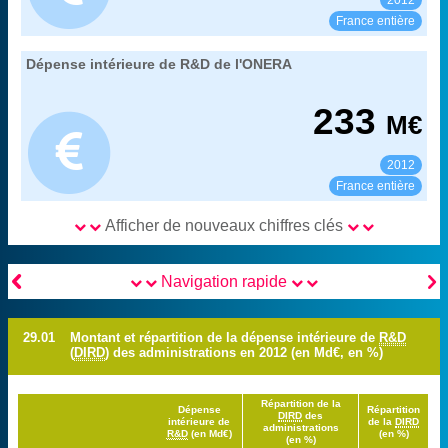
2012
Voir :
Partager :
France entière
29. les dépenses de recherche des principaux
Dépense intérieure de R&D de l'ONERA
Extrait de la fiche "
".
organismes publics
MENESR-DGESIP/DGRI-SIES
Source :
233
M€
2012
Voir :
Partager :
France entière
Afficher de nouveaux chiffres clés


Navigation rapide
29.01
Montant et répartition de la dépense intérieure de
R&D
(
DIRD
) des administrations en 2012 (en Md€, en %)
Répartition de la
Dépense
Répartition
DIRD
des
intérieure de
de la
DIRD
administrations
R&D
(en Md€)
(en %)
(en %)