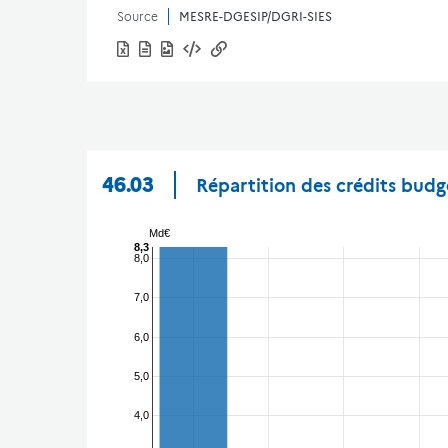
Source
MESRE-DGESIP/DGRI-SIES
46.03
Répartition des crédits budgé
Md€
8,3
8,0
7,0
6,0
5,0
4,0