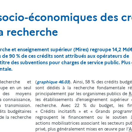
s socio-économiques des cr
la recherche
herche et enseignement supérieur (Mires) regroupe 14,2 Md
s de 90 % de ces crédits sont attribués aux opérateurs de
itre des subventions pour charges de service public. Plus
ntale.
 Recherche et
(
graphique 46.03
). Ainsi, 58 % des crédits budgé
oupe en un seul
sont dédiés à la recherche fondamentale réa
el des moyens
principalement par les organismes publics de
R
la connaissance,
les établissements d’enseignement supérieur
 transmission.
recherche. Avec 22 % du budget, les fina
its budgétaires
« Crédits incitatifs » et « Grands program
 de la recherche
regroupent le financement ou le soutien 
actions mobilisatrices associant les secteurs pub
privé, plus généralement mises en œuvre par l’
A