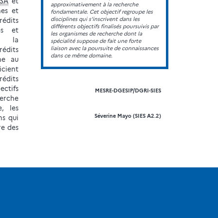
SA
et
approximativement à la recherche
nes et
fondamentale. Cet objectif regroupe les
disciplines qui s’inscrivent dans les
rédits
différents objectifs finalisés poursuivis par
es et
les organismes de recherche dont la
e la
spécialité suppose de fait une forte
liaison avec la poursuite de connaissances
édits
dans ce même domaine.
he au
cient
rédits
ectifs
MESRE-DGESIP/DGRI-SIES
herche
e, les
Séverine Mayo (SIES A2.2)
s qui
re des