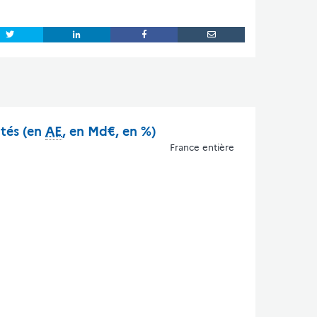
ités (en
AE
, en Md€, en %)
France entière