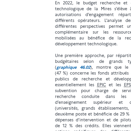
En 2022, le budget recherche et 
technologique de la Mires s’élève
autorisations d’engagement répar
différents opérateurs. L’analyse d
différentes perspectives permet u
complémentaire sur les ressource
mobilisées au bénéfice de la re
développement technologique.
Une première approche, par répartit
budgétaires selon de grands ty
(
graphique 46.02
), montre que le 
(47 %) concerne les fonds attribués
publics de recherche et dévelop
essentiellement les
EPIC
et les
EP
subvention pour charge de servi
recherche conduite dans les é
d’enseignement supérieur et 
(universités, grands établissements,
deuxième poste et bénéficie de 29 % 
dépenses d’intervention et de pilot
de 12 % des crédits. Elles viennen