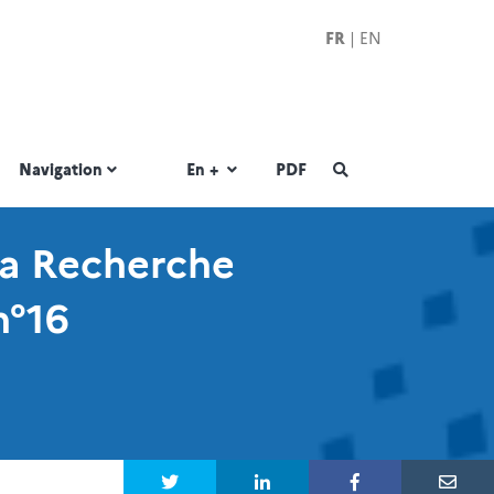
FR
|
EN
|
Navigation
En +
PDF
la Recherche
n°16