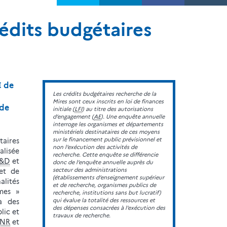
édits budgétaires
€ de
Les crédits budgétaires recherche de la
Mires sont ceux inscrits en loi de finances
 de
initiale (
LFI
) au titre des autorisations
d’engagement (
AE
). Une enquête annuelle
interroge les organismes et départements
ministériels destinataires de ces moyens
sur le financement public prévisionnel et
taires
non l’exécution des activités de
lisée
recherche. Cette enquête se différencie
&D
et
donc de l’enquête annuelle auprès du
secteur des administrations
 et de
(établissements d’enseignement supérieur
lités
et de recherche, organismes publics de
mes »
recherche, institutions sans but lucratif)
qui évalue la totalité des ressources et
à des
des dépenses consacrées à l’exécution des
lic et
travaux de recherche.
NR
et