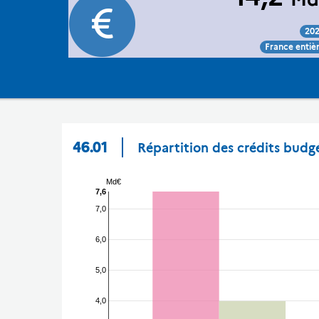
20
Voir :
Intégrer :
Partager :
France entiè
46.01
Répartition des crédits budg
Md€
7,6
7,0
6,0
5,0
4,0