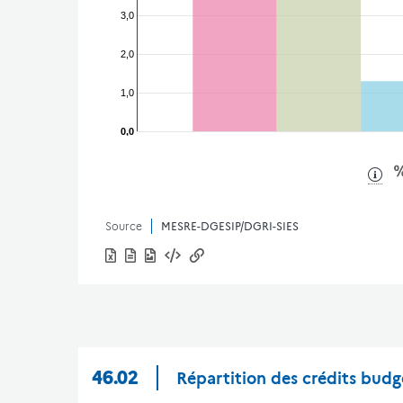
3,0
2,0
1,0
0,0
Source
MESRE-DGESIP/DGRI-SIES
46.02
Répartition des crédits budg