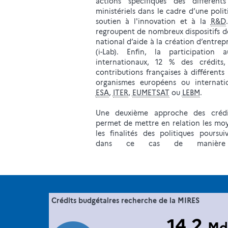
actions spécifiques des différent
ministériels dans le cadre d’une poli
soutien à l'innovation et à la
R&D
regroupent de nombreux dispositifs d
national d’aide à la création d’entrep
(i-Lab). Enfin, la participation 
internationaux, 12 % des crédits,
contributions françaises à différent
organismes européens ou internati
ESA
,
ITER
,
EUMETSAT
ou
LEBM
.
Une deuxième approche des crédit
permet de mettre en relation les mo
les finalités des politiques poursui
dans ce cas de manière t
46. les objectifs socio-économiques des
Crédits budgétaires recherche de la MIRES
Extrait de la fich
".
crédits budgétaires consacrés à la recher
14,2
Md
MESRE-DGESIP/DGRI-SIES
Sourc