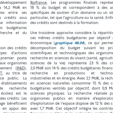
développement
Bpifrance
. Les programmes finalisés représe
 à 14,2 Md€ en
18 % du budget et correspondent à des ac
ties entre ses
spécifiques de soutien d’un domaine ou un ob
es crédits sous
particulier, tel que l’agriculture ou la santé. Enf
ne information
des crédits sont destinés à la formation.
s budgétaires
cherche et du
Une troisième approche considère la répartit
ces mêmes crédits budgétaires par objectif 
économique (
graphique 46.04
), ce qui perme
ion des crédits
décomposition du budget suivant les prio
pes d’actions
scientifiques et technologiques des organism
premier poste
recherche en sciences du vivant (santé, agricult
 aux organismes
sciences de la vie) représente 23 % des cré
pement (
R&D
),
2,0 Md€ soit 14 % des crédits budgétaires financ
ST
, au titre de
recherche en productions et technol
ce public. La
industrielles et en énergie. Avec 2,1 Md€, la rec
tablissements
en sciences naturelles consomme 15 % des cr
de recherche
budgétaires ventilés par objectif, dont 0,9 
 écoles) est le
sciences physiques. La recherche réalisée p
des crédits. Les
organismes publics en matière d’explorati
age bénéficient
d’exploitation de l'espace dispose de 12 % des c
t en appui des
avec 1,7 Md€. Cet objectif intègre les contrib