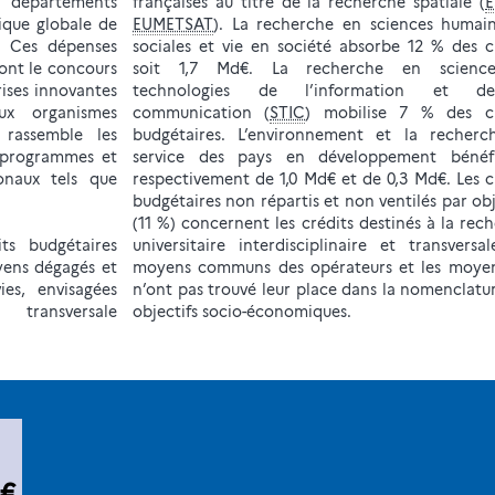
s départements
françaises au titre de la recherche spatiale (
E
tique globale de
EUMETSAT
). La recherche en sciences humai
. Ces dépenses
sociales et vie en société absorbe 12 % des c
ont le concours
soit 1,7 Md€. La recherche en scienc
rises innovantes
technologies de l’information et d
aux organismes
communication (
STIC
) mobilise 7 % des cr
 rassemble les
budgétaires. L’environnement et la recherc
s programmes et
service des pays en développement bénéfi
onaux tels que
respectivement de 1,0 Md€ et de 0,3 Md€. Les c
budgétaires non répartis et non ventilés par obj
(11 %) concernent les crédits destinés à la rec
s budgétaires
universitaire interdisciplinaire et transversal
yens dégagés et
moyens communs des opérateurs et les moyen
vies, envisagées
n’ont pas trouvé leur place dans la nomenclatu
ransversale
objectifs socio-économiques.
e "
che
€
e :