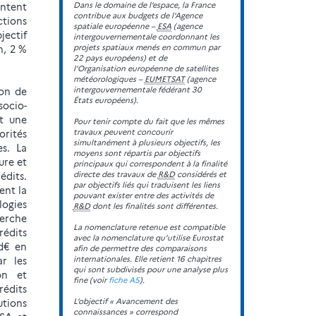
Dans le domaine de l’espace, la France
ntent
contribue aux budgets de l'Agence
tions
spatiale européenne –
ESA
(agence
jectif
intergouvernementale coordonnant les
projets spatiaux menés en commun par
in, 2 %
22 pays européens) et de
l’Organisation européenne de satellites
météorologiques –
EUMETSAT
(agence
intergouvernementale fédérant 30
ion de
États européens).
socio-
t une
Pour tenir compte du fait que les mêmes
travaux peuvent concourir
rités
simultanément à plusieurs objectifs, les
es. La
moyens sont répartis par objectifs
ure et
principaux qui correspondent à la finalité
directe des travaux de
R&D
considérés et
dits.
par objectifs liés qui traduisent les liens
ent la
pouvant exister entre des activités de
ogies
R&D
dont les finalités sont différentes.
herche
La nomenclature retenue est compatible
édits
avec la nomenclature qu’utilise Eurostat
Md€ en
afin de permettre des comparaisons
internationales. Elle retient 16 chapitres
ar les
qui sont subdivisés pour une analyse plus
on et
fine (voir
fiche A5
).
rédits
L’objectif « Avancement des
utions
connaissances » correspond