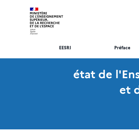
EESRI
Préface
état de l'E
et 