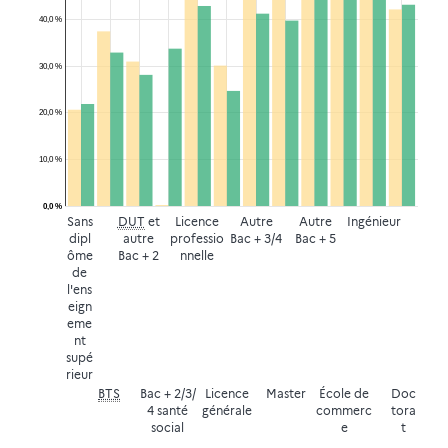
40,0 %
30,0 %
20,0 %
10,0 %
0,0 %
Sans
DUT
et
Licence
Autre
Autre
Ingénieur
dipl
autre
professio
Bac + 3/4
Bac + 5
ôme
Bac + 2
nnelle
de
l'ens
eign
eme
nt
supé
rieur
BTS
Bac + 2/3/
Licence
Master
École de
Doc
4 santé
générale
commerc
tora
social
e
t