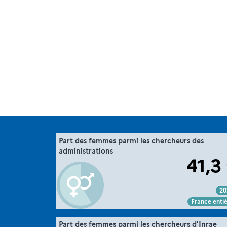
".
36. la parité dans la recherche
Part des femmes parmi les chercheurs des
Extrait de la fic
administrations
MESRE-DGESIP/DGRI-SIES
Sour
41,3
20
Voir :
Intégrer :
Partager :
France enti
".
36. la parité dans la recherche
Part des femmes parmi les chercheurs d'Inrae
Extrait de la fic