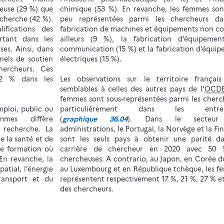
euse (29 %) que
chimique (53 %). En revanche, les femmes son
echerche (42 %).
peu représentées parmi les chercheurs da
ifications des
fabrication de machines et équipements non c
rtant dans les
ailleurs (9 %), la fabrication d’équipemen
ses. Ainsi, dans
communication (15 %) et la fabrication d’équi
nels de soutien
électriques (15 %).
ercheurs. Ces
2 % dans les
Les observations sur le territoire français
semblables à celles des autres pays de l’
OCD
femmes sont sous-représentées parmi les cherc
ploi, public ou
particulièrement dans les entrepr
mmes diffère
(
graphique 36.04
). Dans le secteur
 recherche. La
administrations, le Portugal, la Norvège et la Fi
e la santé et de
sont les seuls pays à obtenir une parité da
de formation où
carrière de chercheur en 2020 avec 50
En revanche, la
chercheuses. A contrario, au Japon, en Corée d
patial, l’énergie
au Luxembourg et en République tchèque, les 
ransport et du
représentent respectivement 17 %, 21 %, 27 % e
des chercheurs.