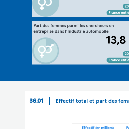
20
Voir :
Intégrer :
Partager :
France enti
".
36. la parité dans la recherche
Part des femmes parmi les chercheurs en
Extrait de la fic
entreprise dans l'Industrie automobile
MESRE-DGESIP/DGRI-SIES
Sour
13,8
20
Voir :
Intégrer :
Partager :
France enti
36.01
Effectif total et part des fe
Effectif (en milliers)
P