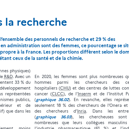
s la recherche
l’ensemble des personnels de recherche et 29 % des
 en administration sont des femmes, ce pourcentage se sit
 propre à la France. Les proportions diffèrent selon le do
étant ceux de la santé et de la chimie.
nnes physiques)
de
R&D
. Avec un
En 2020, les femmes sont plus nombreuses qu
ésentent 33 % du
hommes parmi les chercheurs des ce
développement
hospitaliers (
CHU
) et des centres de luttes con
us représentées
cancer (
CLCC
), de l’
Inserm
et de l’Institut P
anismes publics,
(
graphique 36.02
). En revanche, elles représ
périeur et de
seulement 18 % des chercheurs de l’Onera et
if) que dans les
des chercheurs d’
Inria
. Dans les entrep
(
graphique 36.03
), les chercheuses sont
nombreuses que leurs collègues masculins
lement moins
l’industrie pharmaceutique (61 %) et l’indu