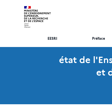
EESRI
Préface
état de l'E
et 