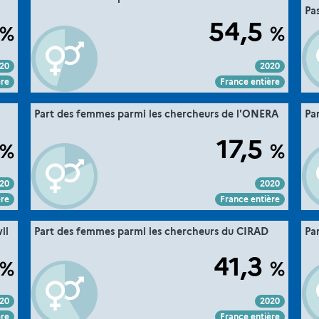
Pas
MESRE-DGESIP/DGRI-SIES
ce :
Source :
54,5
%
%
20
2020
Voir :
Intégrer :
Partager :
ère
France entière
".
36. la parité dans la recherche
Part des femmes parmi les chercheurs de l'ONERA
Pa
he "
Extrait de la fiche "
MESRE-DGESIP/DGRI-SIES
ce :
Source :
17,5
%
%
20
2020
Voir :
Intégrer :
Partager :
ère
France entière
".
36. la parité dans la recherche
il
Part des femmes parmi les chercheurs du CIRAD
Pa
he "
Extrait de la fiche "
MESRE-DGESIP/DGRI-SIES
re :
Source :
41,3
%
%
ce :
20
2020
Voir :
Intégrer :
Partager :
ère
France entière