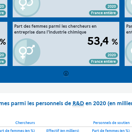
20
2020
Voir :
Intégrer :
Partager :
ère
France entière
".
36. la parité dans la recherche
Part des femmes parmi les chercheurs en
Pa
he "
Extrait de la fiche "
entreprise dans l'industrie chimique
en
MESRE-DGESIP/DGRI-SIES
ce :
Source :
53,4
%
%
20
2020
Voir :
Intégrer :
Partager :
ère
France entière
mmes parmi les personnels de
R&D
en 2020 (en millie
Chercheurs
Personnels de soutien
art de femmes (en %)
Effectif (en milliers)
Part de femmes (en %)