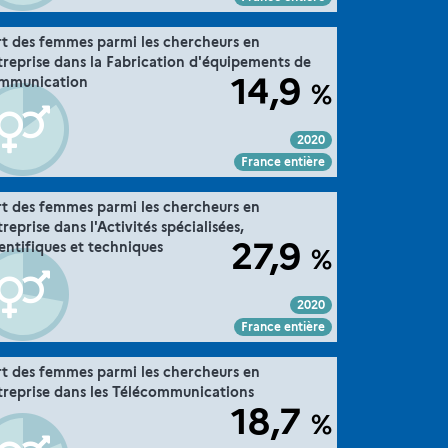
".
36. la parité dans la recherche
rt des femmes parmi les chercheurs en
Extrait de la fiche "
treprise dans la Fabrication d'équipements de
MESRE-DGESIP/DGRI-SIES
Source :
14,9
mmunication
%
2020
Voir :
Intégrer :
Partager :
France entière
".
36. la parité dans la recherche
rt des femmes parmi les chercheurs en
Extrait de la fiche "
reprise dans l'Activités spécialisées,
MESRE-DGESIP/DGRI-SIES
Source :
27,9
ientifiques et techniques
%
2020
Voir :
Intégrer :
Partager :
France entière
".
36. la parité dans la recherche
rt des femmes parmi les chercheurs en
Extrait de la fiche "
treprise dans les Télécommunications
MESRE-DGESIP/DGRI-SIES
Source :
18,7
%