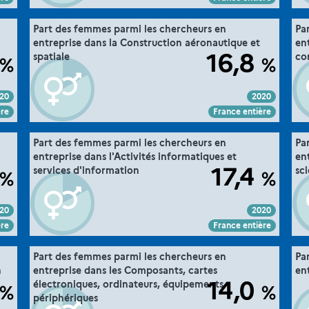
".
36. la parité dans la recherche
Part des femmes parmi les chercheurs en
Pa
he "
Extrait de la fiche "
entreprise dans la Construction aéronautique et
en
MESRE-DGESIP/DGRI-SIES
ce :
Source :
16,8
spatiale
co
%
%
20
2020
Voir :
Intégrer :
Partager :
ère
France entière
".
36. la parité dans la recherche
Part des femmes parmi les chercheurs en
Pa
he "
Extrait de la fiche "
entreprise dans l'Activités informatiques et
ent
MESRE-DGESIP/DGRI-SIES
ce :
Source :
17,4
services d'information
sc
%
%
20
2020
Voir :
Intégrer :
Partager :
ère
France entière
".
36. la parité dans la recherche
Part des femmes parmi les chercheurs en
Pa
he "
Extrait de la fiche "
n
entreprise dans les Composants, cartes
en
MESRE-DGESIP/DGRI-SIES
ce :
Source :
14,0
électroniques, ordinateurs, équipements
%
%
périphériques