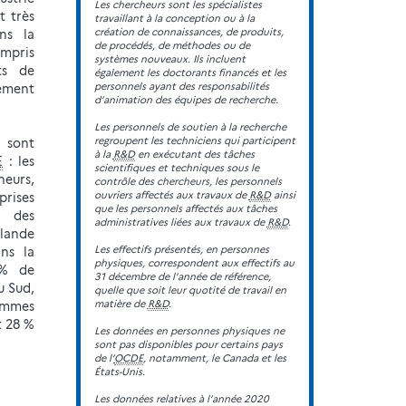
Les chercheurs sont les spécialistes
t très
travaillant à la conception ou à la
création de connaissances, de produits,
ns la
de procédés, de méthodes ou de
ompris
systèmes nouveaux. Ils incluent
ts de
également les doctorants financés et les
personnels ayant des responsabilités
pement
d’animation des équipes de recherche.
Les personnels de soutien à la recherche
regroupent les techniciens qui participent
 sont
à la
R&D
en exécutant des tâches
E
: les
scientifiques et techniques sous le
heurs,
contrôle des chercheurs, les personnels
ouvriers affectés aux travaux de
R&D
ainsi
ises
que les personnels affectés aux tâches
 des
administratives liées aux travaux de
R&D
.
nlande
Les effectifs présentés, en personnes
ns la
physiques, correspondent aux effectifs au
 % de
31 décembre de l’année de référence,
u Sud,
quelle que soit leur quotité de travail en
matière de
R&D
.
femmes
t 28 %
Les données en personnes physiques ne
sont pas disponibles pour certains pays
de l’
OCDE
, notamment, le Canada et les
États-Unis.
Les données relatives à l’année 2020