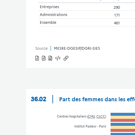
Entreprises
290
Administrations
171
Ensemble
461
Source
MESRE-DGESIP/DGRI-SIES
36.02
Part des femmes dans les eff
Centres hospitaliers (
CHU
,
CLCC
)
Institut Pasteur - Paris