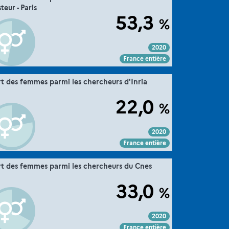
teur - Paris
MESRE-DGESIP/DGRI-SIES
Source :
53,3
%
2020
Voir :
Intégrer :
Partager :
France entière
".
36. la parité dans la recherche
rt des femmes parmi les chercheurs d'Inria
Extrait de la fiche "
MESRE-DGESIP/DGRI-SIES
Source :
22,0
%
2020
Voir :
Intégrer :
Partager :
France entière
".
36. la parité dans la recherche
rt des femmes parmi les chercheurs du Cnes
Extrait de la fiche "
MESRE-DGESIP/DGRI-SIES
Source :
33,0
%
2020
Voir :
Intégrer :
Partager :
France entière