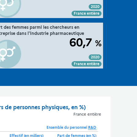
2020
Voir :
Intégrer :
Partager :
France entière
".
36. la parité dans la recherche
rt des femmes parmi les chercheurs en
Extrait de la fiche "
treprise dans l'Industrie pharmaceutique
MESRE-DGESIP/DGRI-SIES
Source :
60,7
%
2020
Voir :
Intégrer :
Partager :
France entière
rs de personnes physiques, en %)
France entière
Ensemble du personnel
R&D
Effectif (en milliers)
Part de femmes (en %)