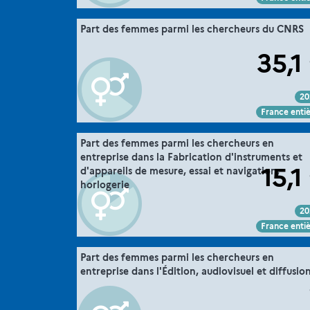
".
36. la parité dans la recherche
Part des femmes parmi les chercheurs du CNRS
Extrait de la fic
MESRE-DGESIP/DGRI-SIES
Sour
35,1
20
Voir :
Intégrer :
Partager :
France enti
".
36. la parité dans la recherche
Part des femmes parmi les chercheurs en
Extrait de la fic
entreprise dans la Fabrication d'instruments et
MESRE-DGESIP/DGRI-SIES
Sour
15,1
d'appareils de mesure, essai et navigation,
horlogerie
20
Voir :
Intégrer :
Partager :
France enti
".
36. la parité dans la recherche
Part des femmes parmi les chercheurs en
Extrait de la fic
entreprise dans l'Édition, audiovisuel et diffusio
MESRE-DGESIP/DGRI-SIES
Sour