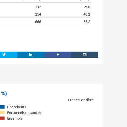
412
24,0
254
48,2
666
33,2
 %)
France entière
Chercheurs
Personnels de soutien
Ensemble