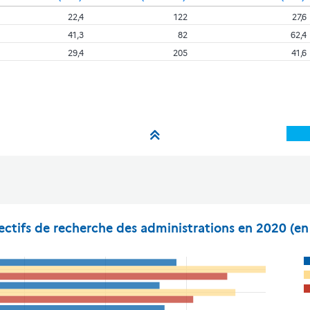
22,4
122
27,6
41,3
82
62,4
29,4
205
41,6
ectifs de recherche des administrations en 2020 (en