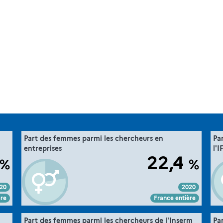
".
36. la parité dans la recherche
Part des femmes parmi les chercheurs en
Pa
he "
Extrait de la fiche "
entreprises
l'
MESRE-DGESIP/DGRI-SIES
ce :
Source :
22,4
%
%
20
2020
Voir :
Intégrer :
Partager :
ère
France entière
".
36. la parité dans la recherche
Part des femmes parmi les chercheurs de l'Inserm
Pa
he "
Extrait de la fiche "