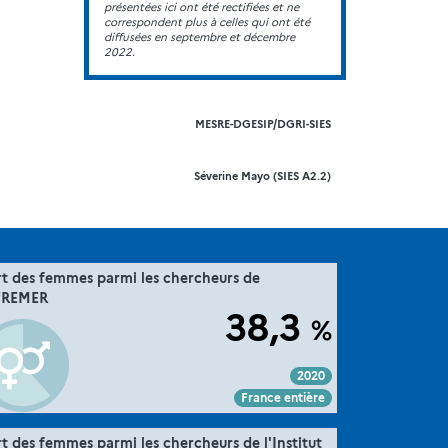
présentées ici ont été rectifiées et ne
correspondent plus à celles qui ont été
diffusées en septembre et décembre
2022.
MESRE-DGESIP/DGRI-SIES
Séverine Mayo (SIES A2.2)
".
36. la parité dans la recherche
rt des femmes parmi les chercheurs de
Extrait de la fiche "
IFREMER
MESRE-DGESIP/DGRI-SIES
Source :
38,3
%
2020
Voir :
Intégrer :
Partager :
France entière
".
36. la parité dans la recherche
rt des femmes parmi les chercheurs de l'Institut
Extrait de la fiche "