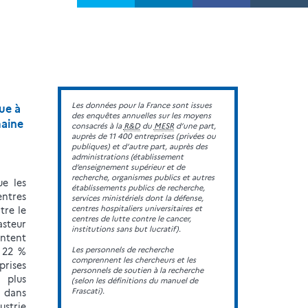
Les données pour la France sont issues
ue à
des enquêtes annuelles sur les moyens
maine
consacrés à la
R&D
du
MESR
d’une part,
auprès de 11 400 entreprises (privées ou
publiques) et d’autre part, auprès des
administrations (établissement
d’enseignement supérieur et de
recherche, organismes publics et autres
e les
établissements publics de recherche,
ntres
services ministériels dont la défense,
centres hospitaliers universitaires et
tre le
centres de lutte contre le cancer,
asteur
institutions sans but lucratif).
entent
Les personnels de recherche
 22 %
comprennent les chercheurs et les
rises
personnels de soutien à la recherche
 plus
(selon les définitions du manuel de
Frascati).
 dans
strie