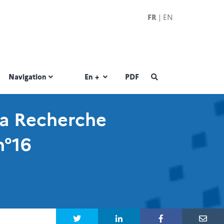
FR
|
EN
|
Navigation
En +
PDF
la Recherche
n°16