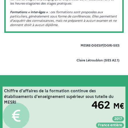
les heures-stagiaires des stages pratiques.
Formations « inter-âges »
: ces formations sont proposées aux
particuliers, généralement sous forme de conférences. Elles permettent
d’acquérir des connaissances, mais ne préparent à aucun examen et ne
donnent droit à aucun diplôme.
MESRE-DGESIP/DGRI-SIES
Claire Létroublon (SIES A2.1)
26. la formation continue dans l’enseignement
Chiffre d'affaires de la formation continue des
Extrait de la fiche "
".
supérieur
établissements d'enseignement supérieur sous tutelle du
462
MESRI
M€
MESRE-DGESIP/DGRI-SIES
Source :
2017
Voir :
Intégrer :
Partager :
France entière