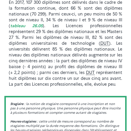
En 2017, 107 300 diplômes sont délivrés dans le cadre de
la formation continue, dont 66 % sont des diplômes
nationaux (70 299). Parmi ceux-ci, un peu moins de 50 %
sont de niveau II, 34 % de niveau I et 9 % de niveau III
(
tableau 26.05
). Les Licences professionnelles
représentent 29 % des diplômes nationaux et les Masters
27 %. Parmi les diplômes de niveau III, 82 % sont des
diplômes universitaires de technologie (
DUT
). Les
universités délivrent 85 % des diplômes nationaux. Le
niveau des diplômes nationaux délivrés augmente sur les
cinq dernières années : la part des diplômes de niveau IV
baisse (- 4 points) au profit des diplômes de niveau III
(+ 2,2 points) ; parmi ces derniers, les
DUT
représentent
huit diplômes sur dix contre un sur deux cinq ans avant.
La part des Licences professionnelles, elle, évolue peu.
Stagiaire
: la notion de stagiaire correspond à une inscription et non
pas à une personne physique. Une personne physique peut être inscrite
à plusieurs formations et compter comme autant de stagiaires.
Heures-stagiaires
: cette unité de mesure correspond au nombre de
stagiaires multiplié par la durée moyenne des formations. On distingue
les heures-stagiaires pédagogiques dispensées dans l’établissement et