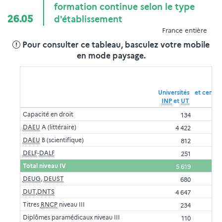
formation continue selon le type
26.05
d'établissement
France entière
Pour consulter ce tableau, basculez votre mobile
en mode paysage.
Universités
et centre
INP
et
UT
Capacité en droit
134
DAEU
A (littéraire)
4 422
DAEU
B (scientifique)
812
DELF
-
DALF
251
Total niveau IV
5 619
DEUG
,
DEUST
680
DUT
,
DNTS
4 647
Titres
RNCP
niveau III
234
Diplômes paramédicaux niveau III
110