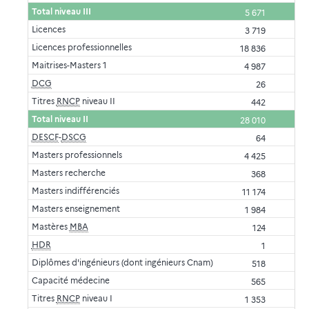
Total niveau III
5 671
Licences
3 719
Licences professionnelles
18 836
Maitrises-Masters 1
4 987
DCG
26
Titres
RNCP
niveau II
442
Total niveau II
28 010
DESCF
-
DSCG
64
Masters professionnels
4 425
Masters recherche
368
Masters indifférenciés
11 174
Masters enseignement
1 984
Mastères
MBA
124
HDR
1
Diplômes d'ingénieurs (dont ingénieurs Cnam)
518
Capacité médecine
565
Titres
RNCP
niveau I
1 353