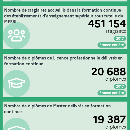
26. la formation continue dans l’enseignement
Nombre de stagiaires accueillis dans la formation continue
Extrait de la fiche "
".
supérieur
des établissements d'enseignement supérieur sous tutelle du
451 154
MESRI
MESRE-DGESIP/DGRI-SIES
Source :
stagiaires
2017
Voir :
Intégrer :
Partager :
France entière
26. la formation continue dans l’enseignement
Nombre de diplômes de Licence professionnelle délivrés en
Extrait de la fiche "
".
supérieur
formation continue
20 688
établissements d'enseignement supérieur sous tutelle du
Couverture :
MESRI
diplômes
Source :
MESRE-DGESIP/DGRI-SIES
2017
Voir :
Intégrer :
Partager :
France entière
26. la formation continue dans l’enseignement
Nombre de diplômes de Master délivrés en formation
Extrait de la fiche "
".
supérieur
continue
19 387
tous types de Master des établissements
Couverture :
d'enseignement supérieur sous tutelle MESRI
diplômes