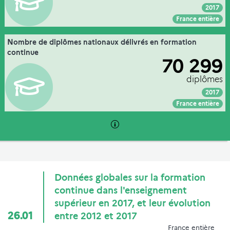
Source :
MESRE-DGESIP/DGRI-SIES
2017
Voir :
Intégrer :
Partager :
France entière
26. la formation continue dans l’enseignement
Nombre de diplômes nationaux délivrés en formation
Extrait de la fiche "
".
supérieur
continue
70 299
établissements d'enseignement supérieur sous tutelle du
Couverture :
MESRI
diplômes
Source :
MESRE-DGESIP/DGRI-SIES
2017
Voir :
Intégrer :
Partager :
France entière
Données globales sur la formation
continue dans l'enseignement
supérieur en 2017, et leur évolution
26.01
entre 2012 et 2017
France entière