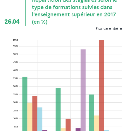
Répartition des stagiaires selon le
type de formations suivies dans
l'enseignement supérieur en 2017
26.04
(en %)
France entière
59 %
55 %
50 %
45 %
40 %
35 %
30 %
25 %
20 %
15 %
10 %
5 %