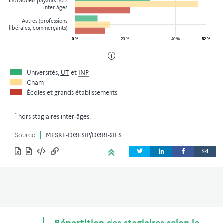
Individuels payants hors
inter-âges
Autres (professions
libérales, commerçants)
0 %
20 %
40 %
52 %
Universités,
UT
et
INP
Cnam
Écoles et grands établissements
1
hors stagiaires inter-âges.
Source
MESRE-DGESIP/DGRI-SIES