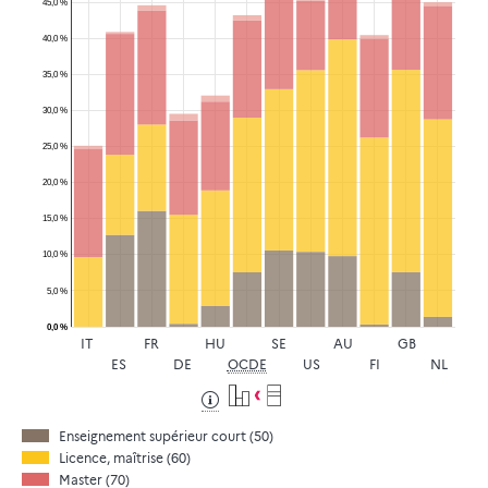
45,0 %
40,0 %
35,0 %
30,0 %
25,0 %
20,0 %
15,0 %
10,0 %
5,0 %
0,0 %
IT
FR
HU
SE
AU
GB
ES
DE
OCDE
US
FI
NL
Enseignement supérieur court (50)
Licence, maîtrise (60)
Master (70)