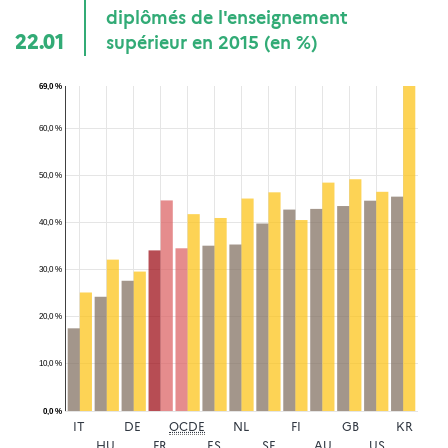
diplômés de l'enseignement
22.01
supérieur en 2015 (en %)
69,0 %
60,0 %
50,0 %
40,0 %
30,0 %
20,0 %
10,0 %
0,0 %
IT
DE
OCDE
NL
FI
GB
KR
HU
FR
ES
SE
AU
US