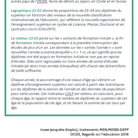
autres pays de l’
OCDE
, faute de détails au Japon, en Corée et en Suisse.
Le
graphique 22.02
donne les proportions de 25‑34 ans diplômés du
supérieur en fonction des niveaux de la nouvelle classification
internationale de l’éducation, qui reflètent la nouvelle organisation de
l’enseignement supérieur en cycles de Licence, Master, Doctorat et en
cycle plus court (Cite-2011).
Le
tableau 22.03
porte sur les « sortants de formation initiale », la fin
de formation initiale correspondant à la première interruption des
études de plus d'un an. Les données sur les « sorties l'année n » sont
recueillies l'année suivante (enquête « n + 1 »), ce qui signifie que les
diplômes ont été acquis en formation initiale et non pas en reprise
d'études. Elles sont regroupées sur trois années de sortie d'études
initiales (et donc trois années d'enquêtes) afin d'avoir des échantillons
de taille suffisante.
Chaque année, le pourcentage d'une classe d'âge qui obtient un
diplôme d'enseignement supérieur est calculé à partir des statistiques
sur les diplômes de la session de l'année et des données de population
pour cette année. Cet indicateur
LOLF
est obtenu en calculant, pour
chaque âge, le rapport entre le nombre de diplômés du supérieur de cet
âge et la population de cet âge, et en faisant la somme de ces taux par
âge.
Insee (enquête Emploi), traitements MEN-MESRE-DEPP
OCDE, Regards sur l'éducation 2016