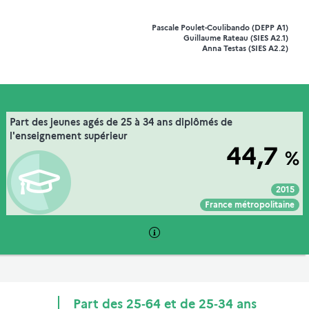
Pascale Poulet-Coulibando (DEPP A1)
Guillaume Rateau (SIES A2.1)
Anna Testas (SIES A2.2)
22. le niveau d'études de la population et des
Part des jeunes agés de 25 à 34 ans diplômés de
Extrait de la fiche "
".
jeunes
l'enseignement supérieur
44,7
%
Insee (enquête Emploi), traitements MEN-MESRE-DEPP
Source :
2015
Voir :
Intégrer :
Partager :
France métropolitaine
Part des 25‑64 et de 25‑34 ans