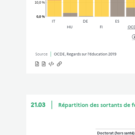
10,0 %
0,0 %
IT
DE
ES
HU
FI
OC
Source
OCDE, Regards sur l'éducation 2019
21.03
Répartition des sortants de f
Doctorat (hors santé