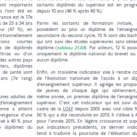
sont importants
sortants diplômés du supérieur est en progr
 l’ont été en
depuis 10 ans (46 % après 40 %).
rance est le 17e
s de 25 à 34 ans
Parmi les sortants de formation initiale,
eur (47 %), en
possèdent au plus un diplôme de l'enseign
ortionnellement
secondaire du second cycle. 15 % sont des bach
ons courtes
qui ont suivi des études supérieures sans obte
ns de diplômés
diplôme (
tableau 21.03
). Par ailleurs, 12 % pos
îtrise ou d’un
uniquement le diplôme national du brevet ou
 des autres pays
aucun diplôme.
ters, diplômes
s de santé sont
Enfin, un troisième indicateur vise à rendre 
 ans (7e rang)
de l’évolution nationale de l’accès à un di
d’enseignement supérieur. Il agrège les propo
de jeunes de chaque âge qui obtiennent
unes adultes de
même année, un premier diplôme de l’enseign
d’enseignement
supérieur. C'est cet indicateur qui est suivi d
enne a atteint
cadre de la
LOLF
depuis 2005 avec une cible f
émergence d'une
50 % qui a été reconduite en 2013. Il s'élève à 
fixé à 40 % pour
pour l'année 2015. En légère croissance et sup
e diplômés du
aux indicateurs précédents, ce dernier indi
tend à traduire la poursuite de l'élévation d