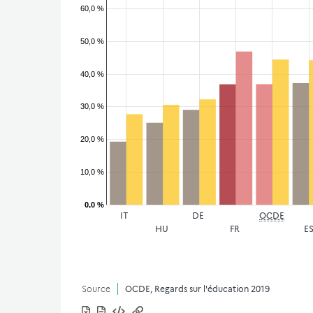
60,0 %
50,0 %
40,0 %
30,0 %
20,0 %
10,0 %
0,0 %
IT
DE
OCDE
HU
FR
E
Source
OCDE, Regards sur l'éducation 2019