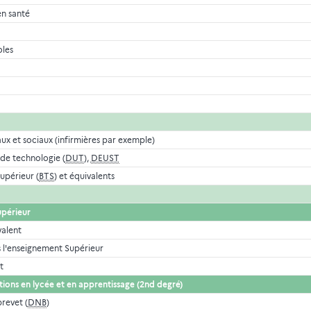
n santé
oles
x et sociaux (infirmières par exemple)
 de technologie (
DUT
),
DEUST
upérieur (
BTS
) et équivalents
upérieur
valent
s l'enseignement Supérieur
t
ions en lycée et en apprentissage (2nd degré)
revet (
DNB
)