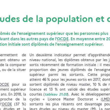
tudes de la population et 
plômés de l'enseignement supérieur que les personnes plus
ivant dans les autres pays de l'
OCDE
. En moyenne entre 2
ion initiale sont diplômés de l'enseignement supérieur.
 permettent de
Un deuxième indicateur permet d’appréhende
yant obtenu un
niveau national, les diplômes obtenus par les 
 de la comparer
sortis récemment de formation initiale : il mes
 ou de la situer
proportion des jeunes diplômés de l’enseign
supérieur parmi les sortants. Cette propo
atteint 46 % pour les jeunes sortis en 2017, don
OCDE
pour sa
sortent diplômés de niveau master, 10 % de 
ement supérieur
licence et 13 % ont validé des études supér
 ans. En 2018, la
courtes (
tableau 21.03
). Avec le développeme
 proche de la
cycles « Licence Master Doctorat » (
LMD
'
OCDE
(37 %)
sortants les plus récents ont davantage pou
s études et la
leurs études au niveau du master (M). La pa