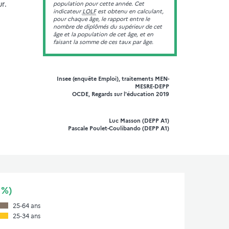
r.
population pour cette année. Cet
indicateur
LOLF
est obtenu en calculant,
pour chaque âge, le rapport entre le
nombre de diplômés du supérieur de cet
âge et la population de cet âge, et en
faisant la somme de ces taux par âge.
Insee (enquête Emploi), traitements MEN-
MESRE-DEPP
OCDE, Regards sur l'éducation 2019
Luc Masson (DEPP A1)
Pascale Poulet-Coulibando (DEPP A1)
 %)
25‑64 ans
25‑34 ans