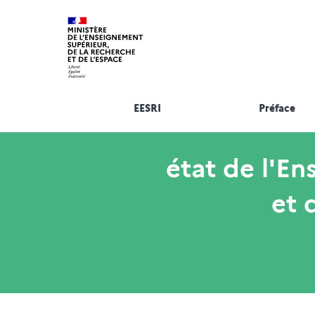
EESRI
Préface
état de l'E
et 