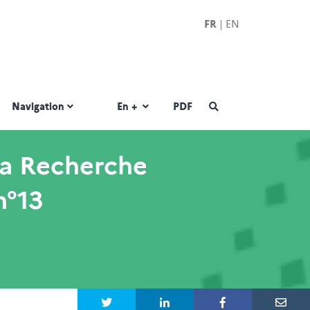
FR
|
EN
|
Navigation
En +
PDF
la Recherche
n°13