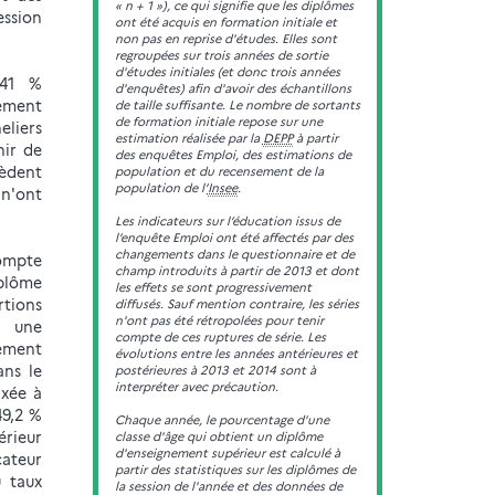
« n + 1 »), ce qui signifie que les diplômes
ession
ont été acquis en formation initiale et
non pas en reprise d'études. Elles sont
regroupées sur trois années de sortie
d'études initiales (et donc trois années
 41 %
d'enquêtes) afin d'avoir des échantillons
ement
de taille suffisante. Le nombre de sortants
de formation initiale repose sur une
eliers
estimation réalisée par la
DEPP
à partir
nir de
des enquêtes Emploi, des estimations de
sèdent
population et du recensement de la
population de l’
Insee
.
 n'ont
Les indicateurs sur l’éducation issus de
l’enquête Emploi ont été affectés par des
changements dans le questionnaire et de
compte
champ introduits à partir de 2013 et dont
plôme
les effets se sont progressivement
rtions
diffusés. Sauf mention contraire, les séries
n'ont pas été rétropolées pour tenir
, une
compte de ces ruptures de série. Les
ement
évolutions entre les années antérieures et
ans le
postérieures à 2013 et 2014 sont à
interpréter avec précaution.
ixée à
49,2 %
Chaque année, le pourcentage d'une
érieur
classe d'âge qui obtient un diplôme
d'enseignement supérieur est calculé à
cateur
partir des statistiques sur les diplômes de
u taux
la session de l'année et des données de