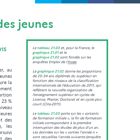
des jeunes
Le
tableau 21.03
et, pour la France, le
015
graphique 21.01
et le
graphique 21.02
sont fondés sur les
enquêtes Emploi de l'
Insee
.
r, au
Le
graphique 21.02
donne les proportions
jeunes
de 25‑34 ans diplômés du supérieur en
fonction des niveaux de la classification
ure la
internationale de l’éducation de 2011, qui
ement
reflètent la nouvelle organisation de
rtion
l’enseignement supérieur en cycles de
Licence, Master, Doctorat et en cycle plus
t 23 %
court (Cite-2011).
niveau
ieures
Le
tableau 21.03
porte sur les « sortants
de formation initiale », la fin de formation
nt des
initiale correspondant à la première
), les
interruption des études de plus d'un an.
rsuivi
Les données sur les « sorties l'année n »
sont recueillies l'année suivante (enquête
rt des