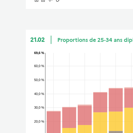
21.02
Proportions de 25‑34 ans dip
69,6 %
60,0 %
50,0 %
40,0 %
30,0 %
20,0 %