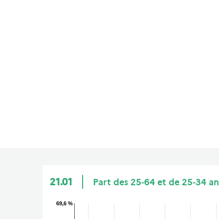
21.01
Part des 25‑64 et de 25‑34 a
69,6 %