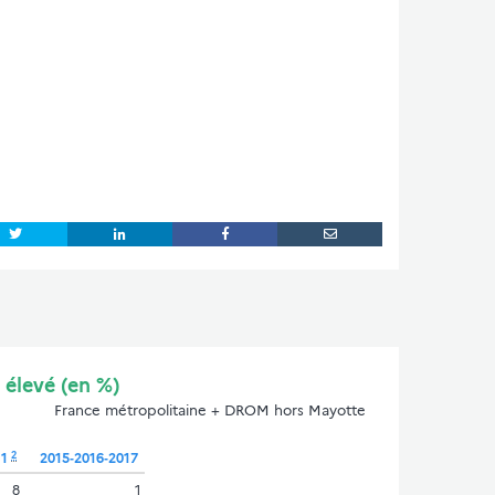
 élevé (en %)
France métropolitaine + DROM hors Mayotte
2
11
2015‑2016‑2017
8
1