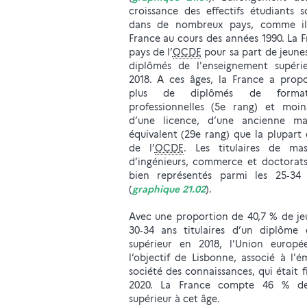
croissance des effectifs étudiants 
dans de nombreux pays, comme ils
France au cours des années 1990. La F
pays de l’
OCDE
pour sa part de jeune
diplômés de l'enseignement supéri
2018. A ces âges, la France a prop
plus de diplômés de formati
professionnelles (5e rang) et moi
d’une licence, d’une ancienne ma
équivalent (29e rang) que la plupart
de l’
OCDE
. Les titulaires de mas
d’ingénieurs, commerce et doctorat
bien représentés parmi les 25‑34
(
graphique 21.02
).
Avec une proportion de 40,7 % de je
30‑34 ans titulaires d’un diplôme 
supérieur en 2018, l'Union europé
l’objectif de Lisbonne, associé à l'
société des connaissances, qui était 
2020. La France compte 46 % d
supérieur à cet âge.