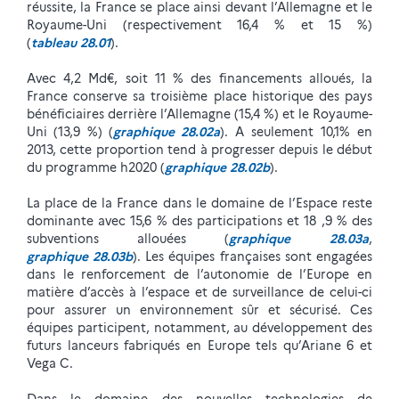
réussite, la France se place ainsi devant l’Allemagne et le
Royaume-Uni (respectivement 16,4 % et 15 %)
(
tableau 28.01
).
Avec 4,2 Md€, soit 11 % des financements alloués, la
France conserve sa troisième place historique des pays
bénéficiaires derrière l’Allemagne (15,4 %) et le Royaume-
Uni (13,9 %) (
graphique 28.02a
). A seulement 10,1% en
2013, cette proportion tend à progresser depuis le début
du programme h2020 (
graphique 28.02b
).
La place de la France dans le domaine de l’Espace reste
dominante avec 15,6 % des participations et 18 ,9 % des
subventions allouées (
graphique 28.03a
,
graphique 28.03b
). Les équipes françaises sont engagées
dans le renforcement de l’autonomie de l’Europe en
matière d’accès à l’espace et de surveillance de celui-ci
pour assurer un environnement sûr et sécurisé. Ces
équipes participent, notamment, au développement des
futurs lanceurs fabriqués en Europe tels qu’Ariane 6 et
Vega C.