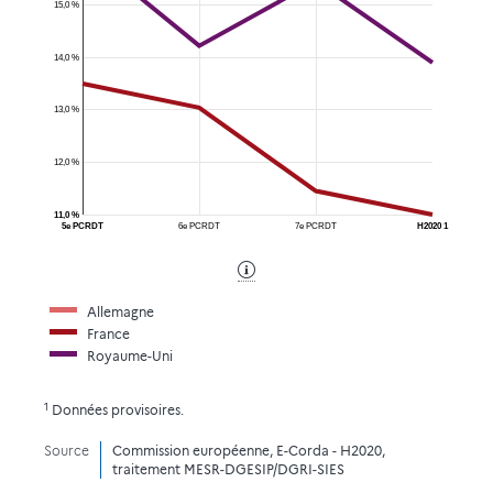
15,0 %
14,0 %
13,0 %
12,0 %
11,0 %
5e PCRDT
6e PCRDT
7e PCRDT
H2020 1
Allemagne
France
Royaume-Uni
1
Données provisoires.
Source
Commission européenne, E-Corda - H2020,
traitement MESR-DGESIP/DGRI-SIES