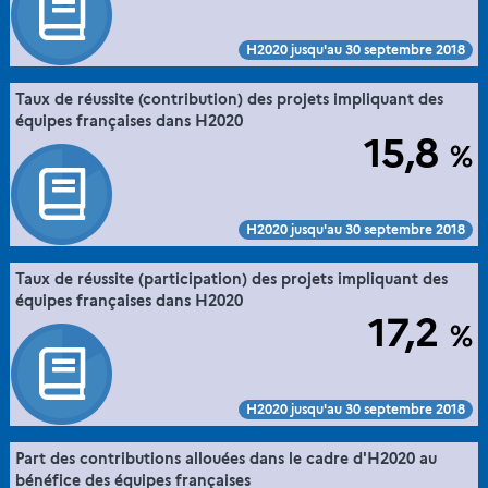
SIES
Voir :
Intégrer :
Partager :
H2020 jusqu'au 30 septembre 2018
28. la France dans l'espace européen de la
Taux de réussite (contribution) des projets impliquant des
Extrait de la fiche "
".
recherche via sa participation à Horizon 2020
équipes françaises dans H2020
15,8
%
Commission européenne, E-Corda -H2020 projects and
Source :
participants database (30/10/2015), traitement MESR-DGESIP/DGRI-
SIES
Voir :
Intégrer :
Partager :
H2020 jusqu'au 30 septembre 2018
28. la France dans l'espace européen de la
Taux de réussite (participation) des projets impliquant des
Extrait de la fiche "
".
recherche via sa participation à Horizon 2020
équipes françaises dans H2020
17,2
%
Commission européenne, E-Corda -H2020 projects and
Source :
participants database (30/10/2015), traitement MESR-DGESIP/DGRI-
SIES
Voir :
Intégrer :
Partager :
H2020 jusqu'au 30 septembre 2018
28. la France dans l'espace européen de la
Part des contributions allouées dans le cadre d'H2020 au
Extrait de la fiche "
".
recherche via sa participation à Horizon 2020
bénéfice des équipes françaises