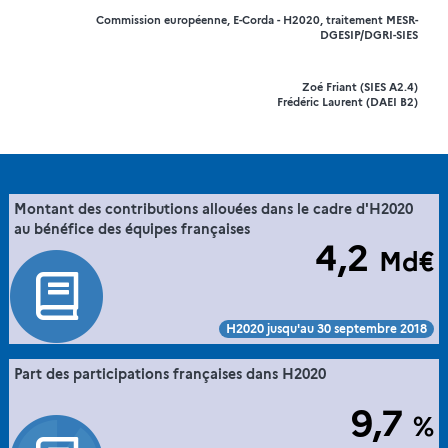
Commission européenne, E-Corda - H2020, traitement MESR-
DGESIP/DGRI-SIES
Zoé Friant (SIES A2.4)
Frédéric Laurent (DAEI B2)
28. la France dans l'espace européen de la
Montant des contributions allouées dans le cadre d'H2020
Extrait de la fiche "
".
recherche via sa participation à Horizon 2020
au bénéfice des équipes françaises
4,2
Md€
Commission européenne, E-Corda -H2020 projects and
Source :
participants database (30/10/2015), traitement MESR-DGESIP/DGRI-
SIES
Voir :
Intégrer :
Partager :
H2020 jusqu'au 30 septembre 2018
28. la France dans l'espace européen de la
Part des participations françaises dans H2020
Extrait de la fiche "
".
recherche via sa participation à Horizon 2020
9,7
%
Commission européenne, E-Corda -H2020 projects and
Source :
participants database (30/10/2015), traitement MESR-DGESIP/DGRI-