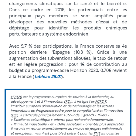
changements climatiques sur la santé et le bien-être.
Dans ce cadre en 2018, les partenariats entre les
principaux pays membres se sont amplifiés pour
développer des nouvelles méthodes d’essai et de
dépistage pour identifier les produits chimiques
perturbateurs du système endocrinien.
Avec 9,7 % des participations, la France conserve sa 4e
position derrière l'Espagne (10,3 %). Grâce à une
augmentation des subventions allouées, le taux de retour
est en légère progression : pour 1€ de contribution au
budget du programme-cadre Horizon 2020, 0,70€ revient
à la France (
tableau 28.01
).
H2020
est le programme européen de soutien à la Recherche, au
développement et à l’innovation (
RDI
). Il intègre l’ex-
PCRDT
,
l’Institut européen d’innovation et de technologie et les actions
innovations du Programme-cadre pour la compétitivité et l'innovation
(
CIP
). Il s’articule principalement autour de 3 grands « Piliers » :
« Excellence scientifique » orienté plus recherche fondamentale,
« Primauté industrielle » et « Défis sociétaux » orientés plus applicatifs.
Il est mis en œuvre essentiellement au travers de projets collaboratifs
et européens, mais il est possible à présent pour les
PME
innovantes