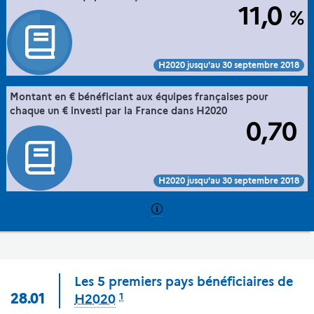
11,0
%
Commission européenne, E-Corda -H2020 projects and
Source :
participants database (30/10/2015), traitement MESR-DGESIP/DGRI-
SIES
Voir :
Intégrer :
Partager :
H2020 jusqu'au 30 septembre 2018
28. la France dans l'espace européen de la
Montant en € bénéficiant aux équipes françaises pour
Extrait de la fiche "
".
recherche via sa participation à Horizon 2020
chaque un € investi par la France dans H2020
0,70
Commission européenne, E-Corda -H2020 projects and
Source :
participants database (30/10/2015), traitement MESR-DGESIP/DGRI-
SIES
Voir :
Intégrer :
Partager :
H2020 jusqu'au 30 septembre 2018
Les 5 premiers pays bénéficiaires de
1
28.01
H2020