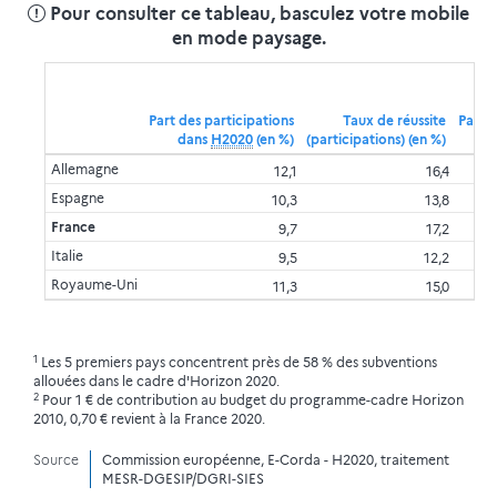
Pour consulter ce tableau, basculez votre mobile
en mode paysage.
Part des participations
Taux de réussite
Part 
dans
H2020
(en %)
(participations) (en %)
da
Allemagne
12,1
16,4
Espagne
10,3
13,8
France
9,7
17,2
Italie
9,5
12,2
Royaume-Uni
11,3
15,0
1
Les 5 premiers pays concentrent près de 58 % des subventions
allouées dans le cadre d'Horizon 2020.
2
Pour 1 € de contribution au budget du programme-cadre Horizon
2010, 0,70 € revient à la France 2020.
Source
Commission européenne, E-Corda - H2020, traitement
MESR-DGESIP/DGRI-SIES