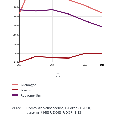
16,0 %
15,0 %
14,0 %
13,0 %
12,0 %
11,0 %
10,1 %
2013
2015
2017
2018
Allemagne
France
Royaume-Uni
Source
Commission européenne, E-Corda - H2020,
traitement MESR-DGESIP/DGRI-SIES