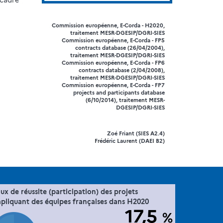
 cadre
Commission européenne, E-Corda - H2020,
traitement MESR-DGESIP/DGRI-SIES
Commission européenne, E-Corda - FP5
contracts database (26/04/2004),
traitement MESR-DGESIP/DGRI-SIES
Commission européenne, E-Corda - FP6
contracts database (2/04/2008),
traitement MESR-DGESIP/DGRI-SIES
Commission européenne, E-Corda - FP7
projects and participants database
(6/10/2014), traitement MESR-
DGESIP/DGRI-SIES
Zoé Friant (SIES A2.4)
Frédéric Laurent (DAEI B2)
47. la France dans l'espace européen de
ux de réussite (participation) des projets
Extrait de la fiche "
".
la recherche via sa participation à Horizon 2020
pliquant des équipes françaises dans H2020
17,5
%
Commission européenne, E-Corda -H2020 projects
Source :