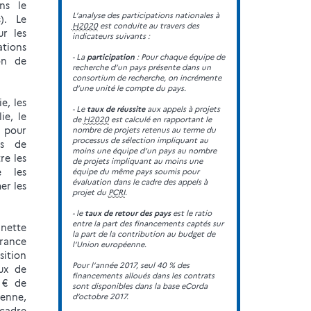
ns le
L’analyse des participations nationales à
). Le
H2020
est conduite au travers des
ur les
indicateurs suivants :
tions
- La
participation
: Pour chaque équipe de
on de
recherche d’un pays présente dans un
consortium de recherche, on incrémente
d’une unité le compte du pays.
e, les
- Le
taux de réussite
aux appels à projets
ie, le
de
H2020
est calculé en rapportant le
 pour
nombre de projets retenus au terme du
processus de sélection impliquant au
es de
moins une équipe d’un pays au nombre
re les
de projets impliquant au moins une
e les
équipe du même pays soumis pour
évaluation dans le cadre des appels à
er les
projet du
PCRI
.
- le
taux de retour des pays
est le ratio
entre la part des financements captés sur
 nette
la part de la contribution au budget de
France
l’Union européenne.
ition
Pour l’année 2017, seul 40 % des
aux de
financements alloués dans les contrats
 € de
sont disponibles dans la base eCorda
enne,
d’octobre 2017.