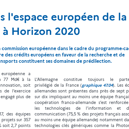
s l'espace européen de la
n à Horizon 2020
 la commission européenne dans le cadre du programme-c
ire des crédits européens en faveur de la recherche et de
transports constituent ses domaines de prédilection.
n européenne a
on 77 Md€ à la
L’Allemagne constitue toujours le parte
nnovation, soit
privilégié de la France (
graphique 47.04
). Les é
s de l’exercice
allemandes sont présentes dans près de sept p
 engagé plus de
sur dix impliquant au moins une équipe françai
coopération franco-allemande s’est renforcé
les technologies de l’information et 
17, des équipes
communication (75,5 % des projets français ass
 projets sur 357
au moins une équipe allemande) notamment da
 soit 2,7 points
technologies clés génériques comme la Photo