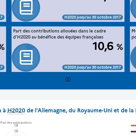
SR-
and participants database (30/10/2015), traitement MESR-
IES
DGESIP/DGRI-SIES
Voir :
Intégrer :
Partager :
17
H2020 jusqu'au 30 octobre 2017
47. la France dans l'espace européen de
Part des contributions allouées dans le cadre
Mo
e "
Extrait de la fiche "
".
020
la recherche via sa participation à Horizon 2020
d'H2020 au bénéfice des équipes françaises
po
10,6
%
%
Commission européenne, E-Corda -H2020 projects
e :
Source :
SR-
and participants database (30/10/2015), traitement MESR-
IES
DGESIP/DGRI-SIES
Voir :
Intégrer :
Partager :
17
H2020 jusqu'au 30 octobre 2017
n à
H2020
de l'Allemagne, du Royaume-Uni et de la 