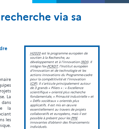
 recherche via sa
adre
H2020
est le programme européen de
soutien à la Recherche, au
développement et à l’innovation (
RDI
). Il
intègre l’ex-
PCRDT
, l’Institut européen
d’innovation et de technologie et les
actions innovations du Programme-cadre
naire
pour la compétitivité et l'innovation
(
CIP
). Il s’articule principalement autour
quipes
de 3 grands « Piliers » : « Excellence
rojets
scientifique » orienté plus recherche
se. La
fondamentale, « Primauté industrielle » et
« Défis sociétaux » orientés plus
e dans
applicatifs. Il est mis en œuvre
de la
essentiellement au travers de projets
ociant
collaboratifs et européens, mais il est
possible à présent pour les
PME
ns les
innovantes d’obtenir des financements
nique.
individuels.