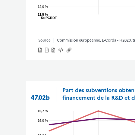
12,0 %
11,5 %
5e PCRDT
Source
Commission européenne, E-Corda - H2020, 
Part des subventions obten
47.02b
financement de la R&D et 
16,7 %
16,0 %