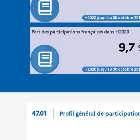
and participants database (30/10/2015), traitement ME
DGESIP/DGRI-S
Voir :
Intégrer :
Partager :
H2020 jusqu'au 30 octobre 20
47. la France dans l'espace européen de
Part des participations françaises dans H2020
Extrait de la fich
".
la recherche via sa participation à Horizon 2
9,7
Commission européenne, E-Corda -H2020 projects
Sourc
and participants database (30/10/2015), traitement ME
DGESIP/DGRI-S
Voir :
Intégrer :
Partager :
H2020 jusqu'au 30 octobre 20
47.01
Profil général de participatio