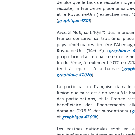
de plus que le taux de réussite moye
réussite, la France se place ainsi de
et le Royaume-Uni (respectivement 16
(
graphique 47.01
).
Avec 3 Md€, soit 10,6 % des financem
France conserve sa troisième place
pays bénéficiaires derrière l’Allemagn
Royaume-Uni (14,6 %) (
graphique 4
proportion était en baisse entre le 
fin du 7ème, à seulement 10,1% en 201
tend à repartir à la hausse (
graph
graphique 47.02b
).
La participation française dans le
fission nucléaire est à nouveau à la ha
des participations, et la France res
bénéficiaire des financements al
domaine (20,9 % des subventions) (
g
et
graphique 47.03b
).
Les équipes nationales sont en e