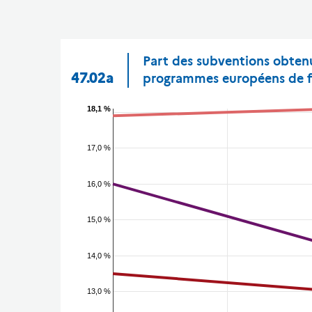
Part des subventions obtenu
47.02a
programmes européens de f
18,1 %
17,0 %
16,0 %
15,0 %
14,0 %
13,0 %