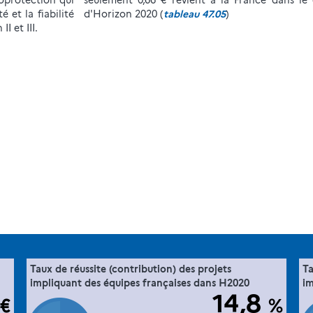
ioprotection qui
seulement 0,66 € revient à la France dans le
 et la fiabilité
d'Horizon 2020 (
tableau 47.05
)
I et III.
47. la France dans l'espace européen de
Taux de réussite (contribution) des projets
Ta
e "
Extrait de la fiche "
".
020
la recherche via sa participation à Horizon 2020
impliquant des équipes françaises dans H2020
im
14,8
€
%
Commission européenne, E-Corda -H2020 projects
e :
Source :