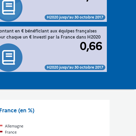
and participants database (30/10/2015), traitement MESR-
DGESIP/DGRI-SIES
Voir :
Intégrer :
Partager :
H2020 jusqu'au 30 octobre 2017
47. la France dans l'espace européen de
ntant en € bénéficiant aux équipes françaises
Extrait de la fiche "
".
la recherche via sa participation à Horizon 2020
ur chaque un € investi par la France dans H2020
0,66
Commission européenne, E-Corda -H2020 projects
Source :
and participants database (30/10/2015), traitement MESR-
DGESIP/DGRI-SIES
Voir :
Intégrer :
Partager :
H2020 jusqu'au 30 octobre 2017
France (en %)
Allemagne
France