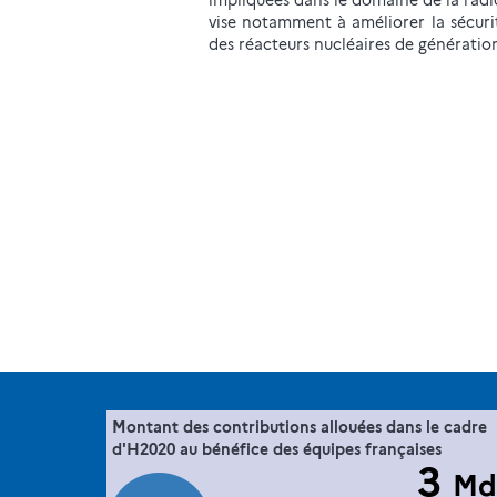
impliquées dans le domaine de la rad
vise notamment à améliorer la sécurité
des réacteurs nucléaires de génération I
47. la France dans l'espace européen de
Montant des contributions allouées dans le cadre
Extrait de la fich
".
la recherche via sa participation à Horizon 2
d'H2020 au bénéfice des équipes françaises
3
Md
Commission européenne, E-Corda -H2020 projects
Sourc