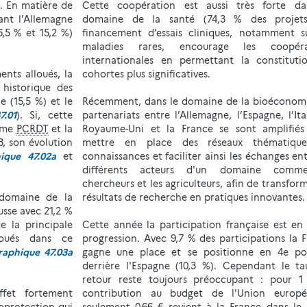
n. En matière de
Cette coopération est aussi très forte da
vant l’Allemagne
domaine de la santé (74,3 % des projets
,5 % et 15,2 %)
financement d’essais cliniques, notamment s
maladies rares, encourage les coopéra
internationales en permettant la constituti
ents alloués, la
cohortes plus significatives.
 historique des
e (15,5 %) et le
Récemment, dans le domaine de la bioéconomi
7.01
). Si, cette
partenariats entre l’Allemagne, l’Espagne, l’Ital
5ème
PCRDT
et la
Royaume-Uni et la France se sont amplifiés
3, son évolution
mettre en place des réseaux thématiqu
ique 47.02a
et
connaissances et faciliter ainsi les échanges ent
différents acteurs d'un domaine comm
chercheurs et les agriculteurs, afin de transform
 domaine de la
résultats de recherche en pratiques innovantes.
usse avec 21,2 %
te la principale
Cette année la participation française est en
loués dans ce
progression. Avec 9,7 % des participations la 
raphique 47.03a
gagne une place et se positionne en 4e pos
derrière l'Espagne (10,3 %). Cependant le t
retour reste toujours préoccupant : pour 1
ffet fortement
contribution au budget de l'Union europé