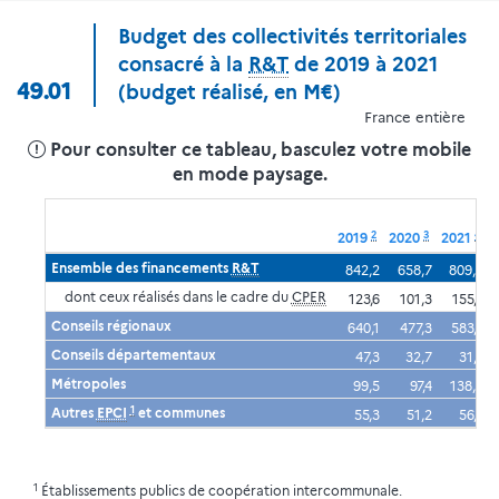
Budget des collectivités territoriales
consacré à la
R&T
de 2019 à 2021
49.01
(budget réalisé, en M€)
France entière
Pour consulter ce tableau, basculez votre mobile
en mode paysage.
2
3
4
2019
2020
2021
Ensemble des financements
R&T
842,2
658,7
809,7
dont ceux réalisés dans le cadre du
CPER
123,6
101,3
155,0
Conseils régionaux
640,1
477,3
583,0
Conseils départementaux
47,3
32,7
31,4
Métropoles
99,5
97,4
138,7
1
Autres
EPCI
et communes
55,3
51,2
56,6
1
Établissements publics de coopération intercommunale.