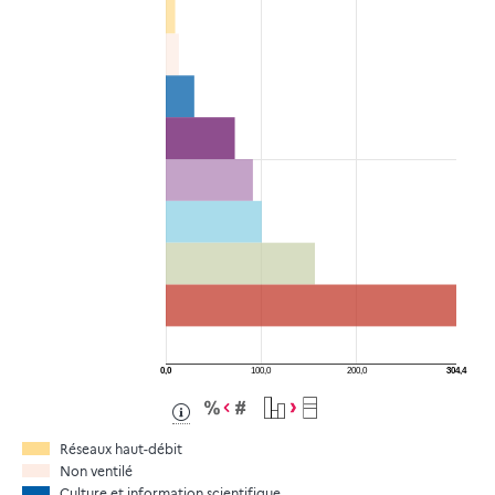
0,0
100,0
200,0
304,4
M€
Réseaux haut-débit
Non ventilé
Culture et information scientifique