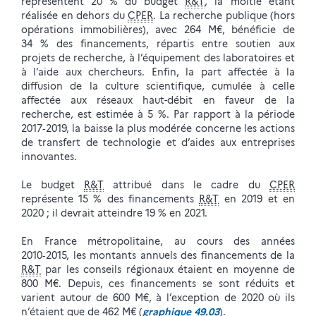
représentent 20 % du budget
R&T
, la moitié étant
réalisée en dehors du
CPER
. La recherche publique (hors
opérations immobilières), avec 264 M€, bénéficie de
34 % des financements, répartis entre soutien aux
projets de recherche, à l’équipement des laboratoires et
à l’aide aux chercheurs. Enfin, la part affectée à la
diffusion de la culture scientifique, cumulée à celle
affectée aux réseaux haut-débit en faveur de la
recherche, est estimée à 5 %. Par rapport à la période
2017‑2019, la baisse la plus modérée concerne les actions
de transfert de technologie et d’aides aux entreprises
innovantes.
Le budget
R&T
attribué dans le cadre du
CPER
représente 15 % des financements
R&T
en 2019 et en
2020 ; il devrait atteindre 19 % en 2021.
En France métropolitaine, au cours des années
2010‑2015, les montants annuels des financements de la
R&T
par les conseils régionaux étaient en moyenne de
800 M€. Depuis, ces financements se sont réduits et
varient autour de 600 M€, à l’exception de 2020 où ils
n’étaient que de 462 M€ (
graphique 49.03
).