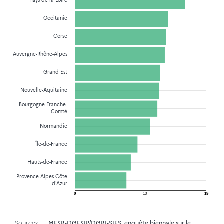
Pays de la Loire
Occitanie
Corse
Auvergne-Rhône-Alpes
Grand Est
Nouvelle-Aquitaine
Bourgogne-Franche-
Comté
Normandie
Île-de-France
Hauts-de-France
Provence-Alpes-Côte
d'Azur
0
10
19
€
Sources
MESR-DGESIP/DGRI-SIES, enquête biennale sur le