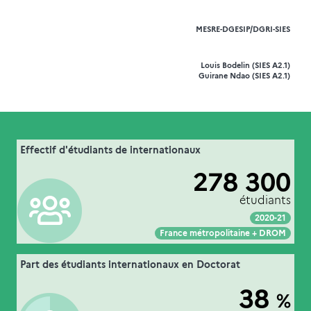
MESRE-DGESIP/DGRI-SIES
Louis Bodelin (SIES A2.1)
Guirane Ndao (SIES A2.1)
16. les étudiants en mobilité internationale
Effectif d'étudiants de internationaux
Extrait de la fiche "
".
dans l’enseignement supérieur
278 300
MESRE-DGESIP/DGRI-SIES
Source :
étudiants
2020-21
Voir :
Intégrer :
Partager :
France métropolitaine + DROM
16. les étudiants en mobilité internationale
Part des étudiants internationaux en Doctorat
Extrait de la fiche "
".
dans l’enseignement supérieur
38
%
à l'université
Couverture :
MESRE-DGESIP/DGRI-SIES
Source :