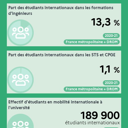
16. les étudiants en mobilité internationale
Part des étudiants internationaux dans les formations
Extrait de la fiche "
".
dans l’enseignement supérieur
d'ingénieurs
13,3
%
MESRE-DGESIP/DGRI-SIES
Source :
2020-21
Voir :
Intégrer :
Partager :
France métropolitaine + DROM
16. les étudiants en mobilité internationale
Part des étudiants internationaux dans les STS et CPGE
Extrait de la fiche "
".
dans l’enseignement supérieur
1,1
%
MESRE-DGESIP/DGRI-SIES
Source :
2020-21
Voir :
Intégrer :
Partager :
France métropolitaine + DROM
16. les étudiants en mobilité internationale
Effectif d'étudiants en mobilité internationale à
Extrait de la fiche "
".
dans l’enseignement supérieur
l'université
189 900
MESRE-DGESIP/DGRI-SIES
Source :
étudiants internationaux