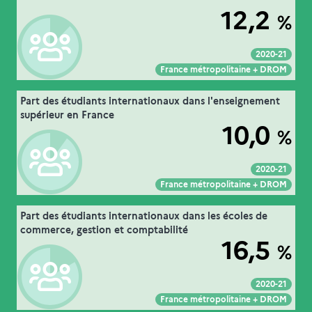
12,2
%
MESRE-DGESIP/DGRI-SIES
Source :
2020-21
Voir :
Intégrer :
Partager :
France métropolitaine + DROM
16. les étudiants en mobilité internationale
Part des étudiants internationaux dans l'enseignement
Extrait de la fiche "
".
dans l’enseignement supérieur
supérieur en France
10,0
%
MESRE-DGESIP/DGRI-SIES
Source :
2020-21
Voir :
Intégrer :
Partager :
France métropolitaine + DROM
16. les étudiants en mobilité internationale
Part des étudiants internationaux dans les écoles de
Extrait de la fiche "
".
dans l’enseignement supérieur
commerce, gestion et comptabilité
16,5
%
MESRE-DGESIP/DGRI-SIES
Source :
2020-21
Voir :
Intégrer :
Partager :
France métropolitaine + DROM