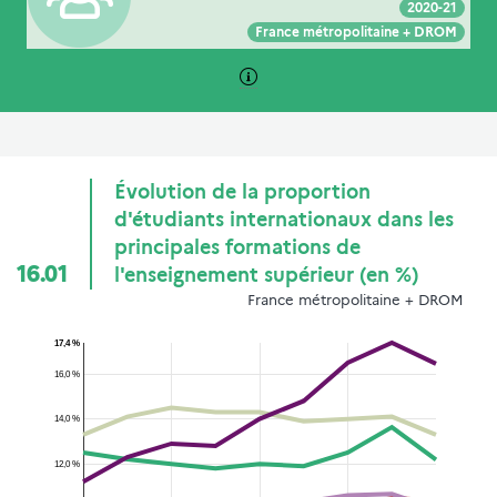
2020-21
Voir :
Intégrer :
Partager :
France métropolitaine + DROM
Évolution de la proportion
d'étudiants internationaux dans les
principales formations de
16.01
l'enseignement supérieur (en %)
France métropolitaine + DROM
17,4 %
16,0 %
14,0 %
12,0 %