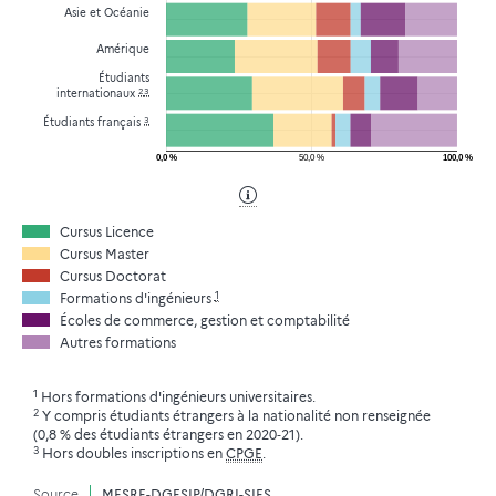
Asie et Océanie
Amérique
Étudiants
2
3
internationaux
3
Étudiants français
0,0 %
50,0 %
100,0 %
Cursus Licence
Cursus Master
Cursus Doctorat
1
Formations d'ingénieurs
Écoles de commerce, gestion et comptabilité
Autres formations
1
Hors formations d'ingénieurs universitaires.
2
Y compris étudiants étrangers à la nationalité non renseignée
(0,8 % des étudiants étrangers en 2020‑21).
3
Hors doubles inscriptions en
CPGE
.
Source
MESRE-DGESIP/DGRI-SIES