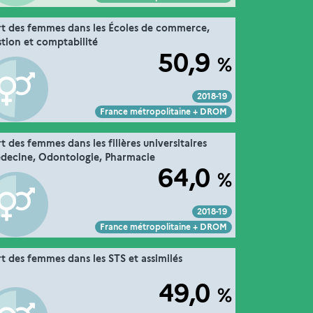
11. les étudiants en formation dans
rt des femmes dans les Écoles de commerce,
Extrait de la fiche "
".
l’enseignement supérieur
stion et comptabilité
50,9
%
MESRE-DGESIP/DGRI-SIES
Source :
2018-19
Voir :
Intégrer :
Partager :
France métropolitaine + DROM
11. les étudiants en formation dans
t des femmes dans les filières universitaires
Extrait de la fiche "
".
l’enseignement supérieur
decine, Odontologie, Pharmacie
64,0
%
MESRE-DGESIP/DGRI-SIES
Source :
2018-19
Voir :
Intégrer :
Partager :
France métropolitaine + DROM
11. les étudiants en formation dans
rt des femmes dans les STS et assimilés
Extrait de la fiche "
".
l’enseignement supérieur
49,0
%
MESRE-DGESIP/DGRI-SIES
Source :