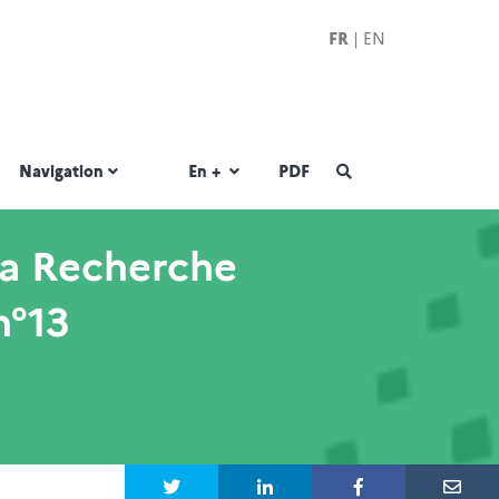
FR
|
EN
|
Navigation
En +
PDF
la Recherche
n°13