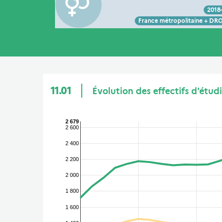
2018
Voir :
Intégrer :
Partager :
France métropolitaine + D
11.01
Évolution des effectifs d'étud
2 679
2 600
2 400
2 200
2 000
1 800
1 600