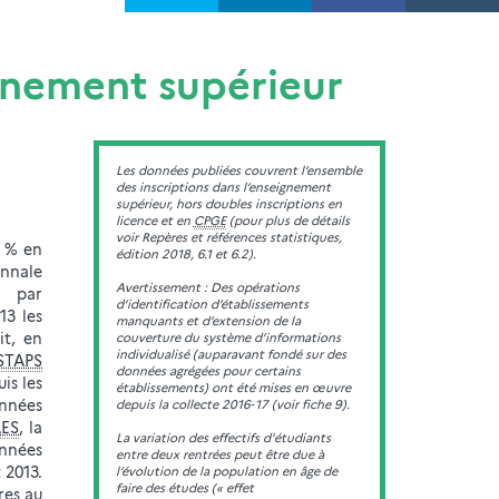
ignement supérieur
Les données publiées couvrent l’ensemble
des inscriptions dans l’enseignement
supérieur, hors doubles inscriptions en
licence et en
CPGE
(pour plus de détails
voir Repères et références statistiques,
2 % en
édition 2018, 6.1 et 6.2).
ennale
Avertissement : Des opérations
n par
d’identification d’établissements
13 les
manquants et d’extension de la
it, en
couverture du système d’informations
individualisé (auparavant fondé sur des
STAPS
données agrégées pour certains
is les
établissements) ont été mises en œuvre
années
depuis la collecte 2016‑17 (voir fiche 9).
ES
, la
La variation des effectifs d'étudiants
nnées
entre deux rentrées peut être due à
 2013.
l’évolution de la population en âge de
faire des études (« effet
res au