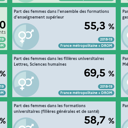
11. les étudiants en formation dans
Part des femmes dans l'ensemble des formations
Pa
he "
Extrait de la fiche "
".
ieur
l’enseignement supérieur
d'enseignement supérieur
ge
00
55,3
%
MESRE-DGESIP/DGRI-SIES
re :
Source :
ce :
nts
-19
2018-19
Voir :
Intégrer :
Partager :
ROM
France métropolitaine + DROM
11. les étudiants en formation dans
Part des femmes dans les filières universitaires
Par
he "
Extrait de la fiche "
".
ieur
l’enseignement supérieur
Lettres, Sciences humaines
Mé
69,5
%
%
MESRE-DGESIP/DGRI-SIES
ce :
Source :
-19
2018-19
Voir :
Intégrer :
Partager :
ROM
France métropolitaine + DROM
11. les étudiants en formation dans
Part des femmes dans les formations
Pa
he "
Extrait de la fiche "
".
ieur
l’enseignement supérieur
universitaires (filières générales et de santé)
58,7
%
%
MESRE-DGESIP/DGRI-SIES
ce :
Source :