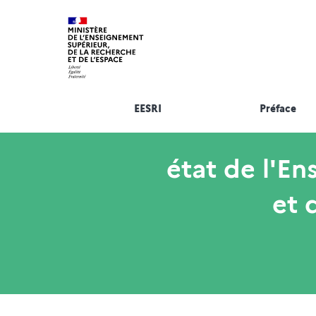
EESRI
Préface
état de l'E
et 