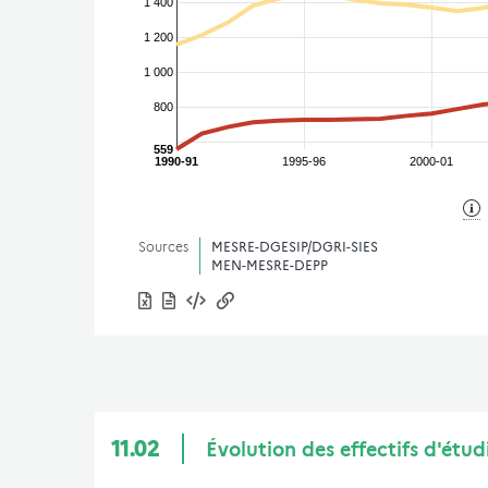
1 400
1 200
1 000
800
559
1990-91
1995-96
2000-01
Sources
MESRE-DGESIP/DGRI-SIES
MEN-MESRE-DEPP
11.02
Évolution des effectifs d'étud