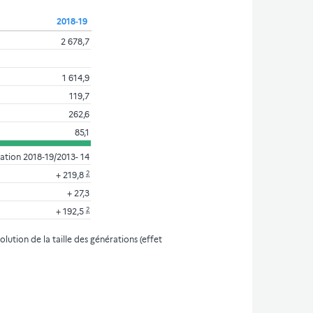
2018‑19
2 678,7
1 614,9
119,7
262,6
85,1
iation 2018‑19/2013- 14
2
+ 219,8
+ 27,3
2
+ 192,5
lution de la taille des générations (effet