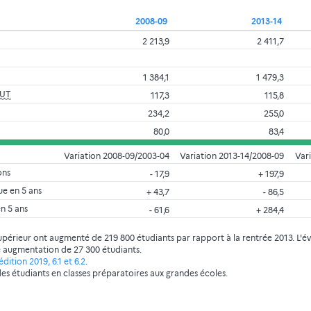
2008‑09
2013‑14
2 213,9
2 411,7
1 384,1
1 479,3
UT
117,3
115,8
234,2
255,0
80,0
83,4
Variation 2008‑09/2003‑04
Variation 2013‑14/2008‑09
Var
ons
- 17,9
+ 197,9
e en 5 ans
+ 43,7
- 86,5
en 5 ans
- 61,6
+ 284,4
supérieur ont augmenté de 219 800 étudiants par rapport à la rentrée 2013. L'évo
ne augmentation de 27 300 étudiants.
dition 2019, 6.1 et 6.2
.
é des étudiants en classes préparatoires aux grandes écoles.