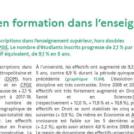
 en formation dans l’ense
criptions dans l’enseignement supérieur, hors doubles
PGE
. Le nombre d’étudiants inscrits progresse de 2,1 % par
f équivalent, de 9,1 % en 5 ans.
scriptions dans
À l’université, les effectifs ont augmenté de 9,
étropolitaine et
5 ans, contre 6,9 % durant la période quinqu
r (
DOM
), hors
précédente (
graphique 11.04
). L’évolutio
nce et en
CPGE
discipline est très contrastée. Entre 2008 et 20
hausse de + 2,1 %
effectifs ont très fortement augmenté en Dro
ort à 2017‑18.
Santé et en Sciences-
 du nombre de
(respectivement + 12,0 %, + 11,9 % et + 10,8 %), pu
émographique de
effectifs en Droit se sont stabilisés les cinq 
asi-totalité des
suivantes (+ 0,9 %). De même en Économie et
A
. Les effectifs
croissance est faible sur les 5 dernières a
rieur en France
(+ 2,2 %), après avoir atteint 4,6 % entre 2008 et
onsécutive. La
Le regain de dynamisme des effectifs universitai