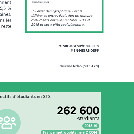
nnent
supérieures.
69,5 %
L’
« effet démographique »
est la
aines.
différence entre l’évolution du nombre
ns les
d’étudiants entre les rentrées 2013 et
2018 et cet « effet scolarisation ».
 reste
MESRE-DGESIP/DGRI-SIES
MEN-MESRE-DEPP
Guirane Ndao (SIES A2.1)
11. les étudiants en formation dans
fectifs d'étudiants en STS
Extrait de la fiche "
".
l’enseignement supérieur
262 600
dans les universités
Couverture :
MESRE-DGESIP/DGRI-SIES
Source :
étudiants
2018-19
Voir :
Intégrer :
Partager :
France métropolitaine + DROM