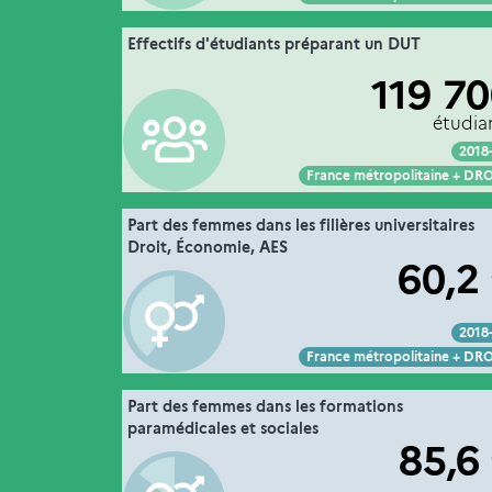
11. les étudiants en formation dans
Effectifs d'étudiants préparant un DUT
Extrait de la fic
".
l’enseignement supér
119 7
dans les universités
Couvertu
MESRE-DGESIP/DGRI-SIES
Sour
étudia
2018
Voir :
Intégrer :
Partager :
France métropolitaine + D
11. les étudiants en formation dans
Part des femmes dans les filières universitaires
Extrait de la fic
".
l’enseignement supér
Droit, Économie, AES
60,2
MESRE-DGESIP/DGRI-SIES
Sour
2018
Voir :
Intégrer :
Partager :
France métropolitaine + D
11. les étudiants en formation dans
Part des femmes dans les formations
Extrait de la fic
".
l’enseignement supér
paramédicales et sociales
85,6
MESRE-DGESIP/DGRI-SIES
Sour