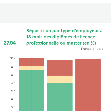
Répartition par type d'employeur à
18 mois des diplômés de licence
27.04
professionnelle ou master (en %)
France entière
101 %
90 %
80 %
70 %
60 %
50 %
40 %