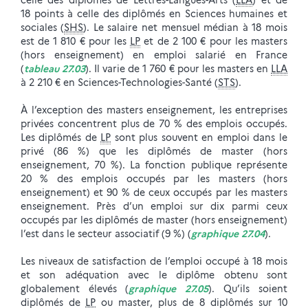
celle des diplômés de Lettres-Langues-Arts (
LLA
) et de
18 points à celle des diplômés en Sciences humaines et
sociales (
SHS
). Le salaire net mensuel médian à 18 mois
est de 1 810 € pour les
LP
et de 2 100 € pour les masters
(hors enseignement) en emploi salarié en France
(
tableau 27.03
). Il varie de 1 760 € pour les masters en
LLA
à 2 210 € en Sciences-Technologies-Santé (
STS
).
À l’exception des masters enseignement, les entreprises
privées concentrent plus de 70 % des emplois occupés.
Les diplômés de
LP
sont plus souvent en emploi dans le
privé (86 %) que les diplômés de master (hors
enseignement, 70 %). La fonction publique représente
20 % des emplois occupés par les masters (hors
enseignement) et 90 % de ceux occupés par les masters
enseignement. Près d’un emploi sur dix parmi ceux
occupés par les diplômés de master (hors enseignement)
l’est dans le secteur associatif (9 %) (
graphique 27.04
).
Les niveaux de satisfaction de l’emploi occupé à 18 mois
et son adéquation avec le diplôme obtenu sont
globalement élevés (
graphique 27.05
). Qu’ils soient
diplômés de
LP
ou master, plus de 8 diplômés sur 10