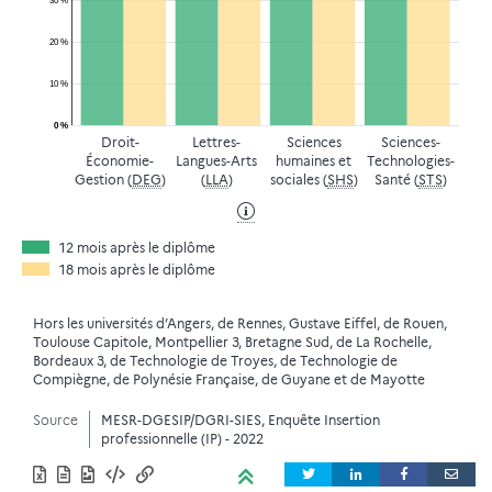
30 %
20 %
10 %
0 %
Droit-
Lettres-
Sciences
Sciences-
Économie-
Langues-Arts
humaines et
Technologies-
Gestion (
DEG
)
(
LLA
)
sociales (
SHS
)
Santé (
STS
)
12 mois après le diplôme
18 mois après le diplôme
Hors les universités d’Angers, de Rennes, Gustave Eiffel, de Rouen,
Toulouse Capitole, Montpellier 3, Bretagne Sud, de La Rochelle,
Bordeaux 3, de Technologie de Troyes, de Technologie de
Compiègne, de Polynésie Française, de Guyane et de Mayotte
Source
MESR-DGESIP/DGRI-SIES, Enquête Insertion
professionnelle (IP) - 2022