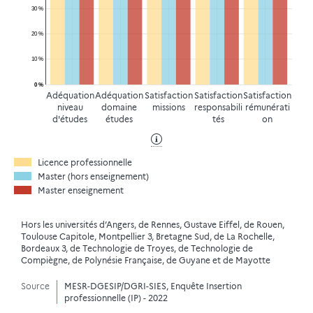
30 %
20 %
10 %
0 %
Adéquation
Adéquation
Satisfaction
Satisfaction
Satisfaction
niveau
domaine
missions
responsabili
rémunérati
d'études
études
tés
on
Licence professionnelle
Master (hors enseignement)
Master enseignement
Hors les universités d’Angers, de Rennes, Gustave Eiffel, de Rouen,
Toulouse Capitole, Montpellier 3, Bretagne Sud, de La Rochelle,
Bordeaux 3, de Technologie de Troyes, de Technologie de
Compiègne, de Polynésie Française, de Guyane et de Mayotte
Source
MESR-DGESIP/DGRI-SIES, Enquête Insertion
professionnelle (IP) - 2022