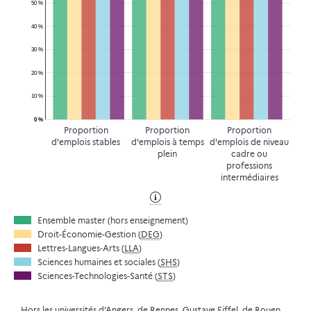
50 %
40 %
30 %
20 %
10 %
0 %
Proportion
Proportion
Proportion
d'emplois stables
d'emplois à temps
d'emplois de niveau
plein
cadre ou
professions
intermédiaires
Ensemble master (hors enseignement)
Droit-Économie-Gestion (
DEG
)
Lettres-Langues-Arts (
LLA
)
Sciences humaines et sociales (
SHS
)
Sciences-Technologies-Santé (
STS
)
Hors les universités d’Angers, de Rennes, Gustave Eiffel, de Rouen,