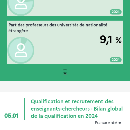
Voir :
Intégrer :
Partager :
2024
05. qualification et recrutement des
Part des professeurs des universités de nationalité
Extrait de la fiche "
".
enseignants-chercheurs
étrangère
9,1
%
MEN-MESRE-DGRH
Source :
Voir :
Intégrer :
Partager :
2024
Qualification et recrutement des
enseignants-chercheurs - Bilan global
05.01
de la qualification en 2024
France entière