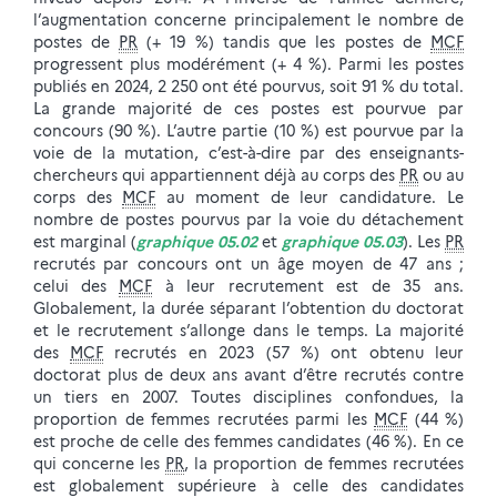
l’augmentation concerne principalement le nombre de
postes de
PR
(+ 19 %) tandis que les postes de
MCF
progressent plus modérément (+ 4 %). Parmi les postes
publiés en 2024, 2 250 ont été pourvus, soit 91 % du total.
La grande majorité de ces postes est pourvue par
concours (90 %). L’autre partie (10 %) est pourvue par la
voie de la mutation, c’est-à-dire par des enseignants-
chercheurs qui appartiennent déjà au corps des
PR
ou au
corps des
MCF
au moment de leur candidature. Le
nombre de postes pourvus par la voie du détachement
est marginal (
graphique 05.02
et
graphique 05.03
). Les
PR
recrutés par concours ont un âge moyen de 47 ans ;
celui des
MCF
à leur recrutement est de 35 ans.
Globalement, la durée séparant l’obtention du doctorat
et le recrutement s’allonge dans le temps. La majorité
des
MCF
recrutés en 2023 (57 %) ont obtenu leur
doctorat plus de deux ans avant d’être recrutés contre
un tiers en 2007. Toutes disciplines confondues, la
proportion de femmes recrutées parmi les
MCF
(44 %)
est proche de celle des femmes candidates (46 %). En ce
qui concerne les
PR
, la proportion de femmes recrutées
est globalement supérieure à celle des candidates