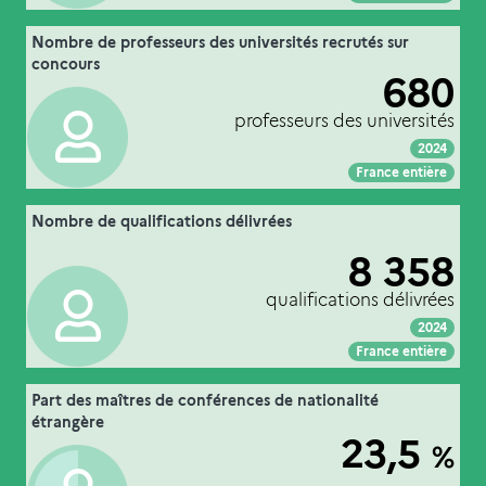
05. qualification et recrutement des
Nombre de professeurs des universités recrutés sur
Extrait de la fiche "
".
enseignants-chercheurs
concours
680
MEN-MESRE-DGRH
Source :
professeurs des universités
2024
Voir :
Intégrer :
Partager :
France entière
05. qualification et recrutement des
Nombre de qualifications délivrées
Extrait de la fiche "
".
enseignants-chercheurs
8 358
MEN-MESRE-DGRH
Source :
qualifications délivrées
2024
Voir :
Intégrer :
Partager :
France entière
05. qualification et recrutement des
Part des maîtres de conférences de nationalité
Extrait de la fiche "
".
enseignants-chercheurs
étrangère
23,5
%
MEN-MESRE-DGRH
Source :