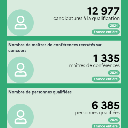
".
enseignants-chercheurs
12 977
MEN-MESRE-DGRH
Source :
candidatures à la qualification
2024
Voir :
Intégrer :
Partager :
France entière
05. qualification et recrutement des
Nombre de maîtres de conférences recrutés sur
Extrait de la fiche "
".
enseignants-chercheurs
concours
1 335
MEN-MESRE-DGRH
Source :
maîtres de conférences
2024
Voir :
Intégrer :
Partager :
France entière
05. qualification et recrutement des
Nombre de personnes qualifiées
Extrait de la fiche "
".
enseignants-chercheurs
6 385
MEN-MESRE-DGRH
Source :
personnes qualifiées
2024
Voir :
Intégrer :
Partager :
France entière