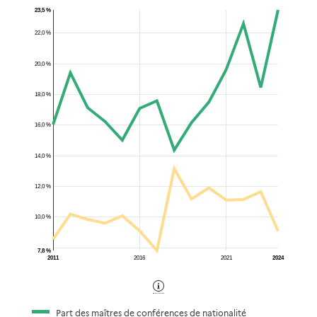
23,5 %
22,0 %
20,0 %
18,0 %
16,0 %
14,0 %
12,0 %
10,0 %
7,8 %
2011
2016
2021
2024
Part des maîtres de conférences de nationalité