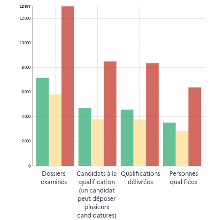
12 977
12 000
10 000
8 000
6 000
4 000
2 000
0
Dossiers
Candidats à la
Qualifications
Personnes
examinés
qualification
délivrées
qualifiées
(un candidat
peut déposer
plusieurs
candidatures)