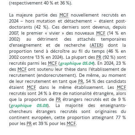
(respectivement 40 % et 36 %).
La majeure partie des
MCF
nouvellement recrutés en
2024 – hors mutation et détachement – étaient post-
doctorants (42 %). Ces derniers sont devenus, depuis
2007, le premier « vivier » des nouveaux
MCF
(14 % en
2002) au détriment des attachés temporaires
d’enseignement et de recherche (
ATER
) dont la
proportion tend à décroître au fil du temps (46 % en
2002 contre 13 % en 2024). La plupart des
PR
(92 %) sont
recrutés parmi les
MCF
(
graphique 05.04
). En 2024, 23 %
des
MCF
ont soutenu leur thèse dans l’établissement de
recrutement (endorecrutement). De même, au moment
de leur recrutement en tant que
PR
, 54 % des candidats
étaient
MCF
dans le même établissement. Les
MCF
recrutés sont 24 % à être de nationalité étrangère, alors
que la proportion de
PR
étrangers recrutés est de 9 %
(
graphique 05.05
). La majorité des enseignants-
chercheurs étrangers recrutés sont originaires du
continent européen, cette proportion atteignant 77 %
pour les
PR
et 39 % pour les
MCF
.